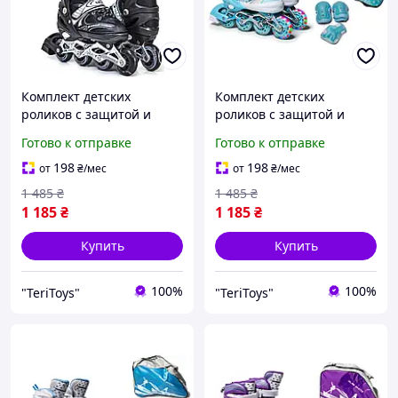
Комплект детских
Комплект детских
роликов с защитой и
роликов с защитой и
шлемом Happy Чёрный
шлемом Happy цвет
Готово к отправке
Готово к отправке
комплект Размеры 29-33
Tiffany размеры 29 33
198
198
от
₴
/мес
от
₴
/мес
1 485
₴
1 485
₴
1 185
₴
1 185
₴
Купить
Купить
100%
100%
"TeriToys"
"TeriToys"