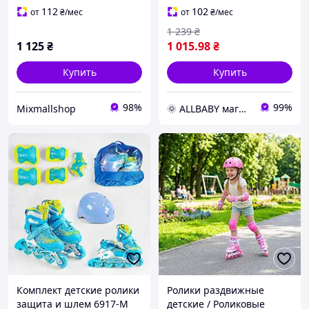
колеса
112
102
от
₴
/мес
от
₴
/мес
1 239
₴
1 125
₴
1 015
.98
₴
Купить
Купить
98%
99%
Mixmallshop
🌞 ALLBABY магазин товаров для детей
Комплект детские ролики
Ролики раздвижные
защита и шлем 6917-М
детские / Роликовые