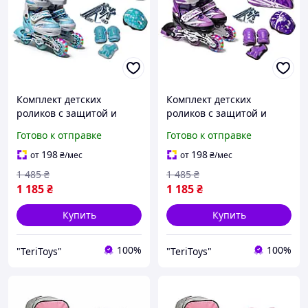
Комплект детских
Комплект детских
роликов с защитой и
роликов с защитой и
шлемом Happy цвет
шлемом Фиолетовый
Готово к отправке
Готово к отправке
Tiffany размеры 27-30
комплект Размеры 27-30
198
198
от
₴
/мес
от
₴
/мес
1 485
₴
1 485
₴
1 185
₴
1 185
₴
Купить
Купить
100%
100%
"TeriToys"
"TeriToys"