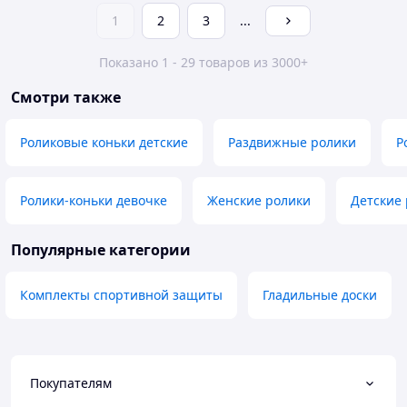
1
2
3
...
Показано 1 - 29 товаров из 3000+
Смотри также
Роликовые коньки детские
Раздвижные ролики
Р
Ролики-коньки девочке
Женские ролики
Детские 
Популярные категории
Комплекты спортивной защиты
Гладильные доски
Покупателям