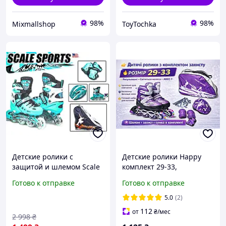
98%
98%
Mixmallshop
ToyTochka
Детские ролики с
Детские ролики Happy
защитой и шлемом Scale
комплект 29-33,
Sports Mint размер 29-33
Фиолетовые с подсветкой
Готово к отправке
Готово к отправке
колес, шлемом и
защитой, ABEC-7, PU
5.0
(2)
колеса
112
от
₴
/мес
2 998
₴