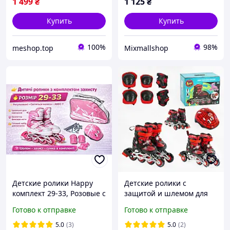
1 499
₴
1 125
₴
Купить
Купить
100%
98%
meshop.top
Mixmallshop
Детские ролики Happy
Детские ролики с
комплект 29-33, Розовые с
защитой и шлемом для
подсветкой колес,
начинающих 11577-XS
Готово к отправке
Готово к отправке
шлемом и защитой,
размер 26-28 Красные,
ABEC-7, PU колеса
колеса PVC, переставные
5.0
(3)
5.0
(2)