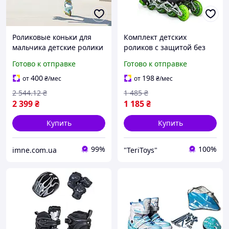
Роликовые коньки для
Комплект детских
мальчика детские ролики
роликов с защитой без
с шлемом и защитой
шлема Happy. Зелёный
Готово к отправке
Готово к отправке
голубые раздвижные 31-
комплект. Размеры 29-33
34 колеса PU подсветка
400
198
от
₴
/мес
от
₴
/мес
2 544
.12
₴
1 485
₴
2 399
₴
1 185
₴
Купить
Купить
99%
100%
imne.com.ua
"TeriToys"