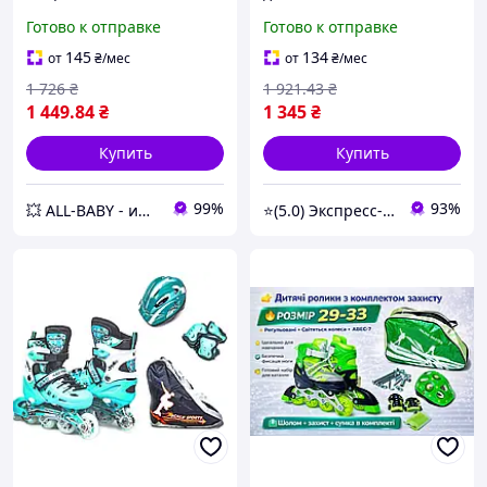
размер 35-38, Голубые,
коньки для детей, размер
Готово к отправке
Готово к отправке
колеса PU бесшумные,
S (31-34), Розовые / Набор
для мальчика
детские ролики с шлемом
145
134
от
₴
/мес
от
₴
/мес
и защитой
1 726
₴
1 921
.43
₴
1 449
.84
₴
1 345
₴
Купить
Купить
99%
93%
💥 ALL-BABY - интернет - магазин товаров для детей
⭐(5.0) Экспресс-опт