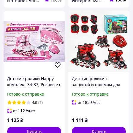
Интернет магазин "Zabawki"
Интернет магазин "Zabawki"
Детские ролики Happy
Детские ролики с
комплект 34-37, Розовые с
защитой и шлемом для
подсветкой колес,
начинающих XS размер
Готово к отправке
Готово к отправке
шлемом и защитой,
26-29
ABEC-7, PU колеса
185
4.0
(5)
от
₴
/мес
112
от
₴
/мес
1 125
₴
1 111
₴
Купить
Купить