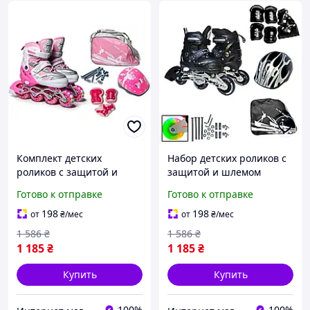
Комплект детских
Набор детских роликов с
роликов с защитой и
защитой и шлемом
шлемом Happy. Розовый
Happy. Черный комплект.
Готово к отправке
Готово к отправке
комплект. Размер 29-33
Размер 27-30
198
198
от
₴
/мес
от
₴
/мес
1 586
₴
1 586
₴
1 185
₴
1 185
₴
Купить
Купить
100%
100%