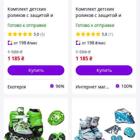
Комплект детских
Комплект детских
роликов с защитой и
роликов с защитой и
шлемом Happy. Розовый
шлемом Happy. Розовый
Готово к отправке
Готово к отправке
комплект. Размер 34-38
комплект. Размер 34-38
5.0
(5)
5.0
(1)
198
198
от
₴
/мес
от
₴
/мес
1 586
₴
1 586
₴
1 185
₴
1 185
₴
Купить
Купить
96%
100%
Екотерія
Интернет магазин "Zabawki"