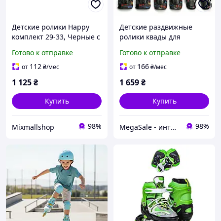
Детские ролики Happy
Детские раздвижные
комплект 29-33, Черные с
ролики квады для
подсветкой колес,
начинающих 3 в 1 с
Готово к отправке
Готово к отправке
шлемом и защитой,
шлемом и защитой SP-
ABEC-7, PU колеса
Sport 1495 размер 28-33
112
166
от
₴
/мес
от
₴
/мес
Black
1 125
₴
1 659
₴
Купить
Купить
98%
98%
Mixmallshop
MegaSale - интернет-супермаркет