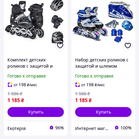
Комплект детских
Набор детских роликов с
роликов с защитой и
защитой и шлемом
шлемом Happy. Чёрный
Happy. Синий комплект.
Готово к отправке
Готово к отправке
комплект. Размер 29-33
Размер 27-30
198
198
от
₴
/мес
от
₴
/мес
1 586
₴
1 586
₴
1 185
₴
1 185
₴
Купить
Купить
96%
100%
Екотерія
Интернет магазин "Zabawki"