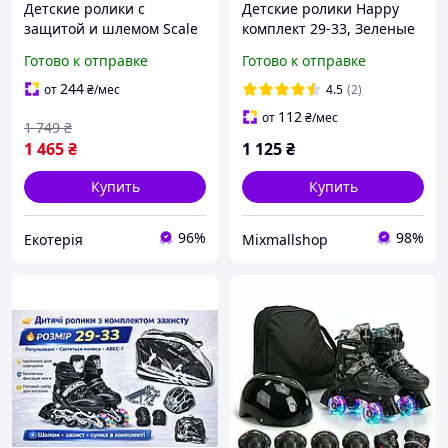
Детские ролики с
Детские ролики Happy
защитой и шлемом Scale
комплект 29-33, Зеленые
Sports. Мятный цвет.
с подсветкой колес,
Готово к отправке
Готово к отправке
Колеса полиуретановые.
шлемом и защитой,
Размер 29-33
ABEC-7, PU колеса
244
от
₴
/мес
4.5
(2)
112
от
₴
/мес
1 749
₴
1 465
₴
1 125
₴
Купить
Купить
96%
98%
Екотерія
Mixmallshop