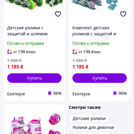
Детские ролики с
Комплект детских
защитой и шлемом
роликов с защитой и
Happy. Зелёный цвет.
шлемом Happy.
Готово к отправке
Готово к отправке
Размер 29-33
Бирюзовый комплект.
Размер 27-30
198
198
от
₴
/мес
от
₴
/мес
1 586
₴
1 586
₴
1 185
₴
1 185
₴
Купить
Купить
96%
96%
Екотерія
Екотерія
Смотри также
Детские ролики
Ролики для девочки