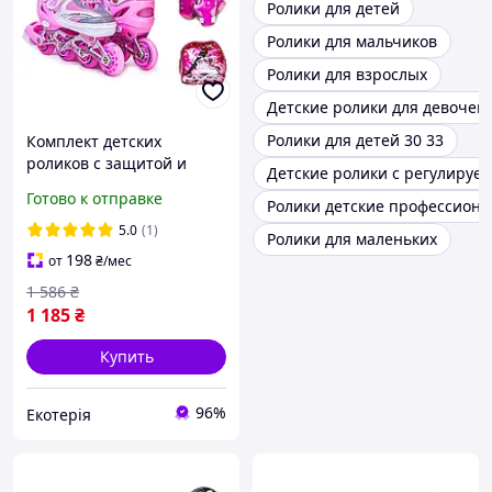
Ролики для детей
Ролики для мальчиков
Ролики для взрослых
Детские ролики для девочек
Ролики для детей 30 33
Комплект детских
роликов с защитой и
Детские ролики с регулиру
шлемом Happy. Розовый
Готово к отправке
Ролики детские профессион
комплект. Размер 29-33
5.0
(1)
Ролики для маленьких
198
от
₴
/мес
1 586
₴
1 185
₴
Купить
96%
Екотерія