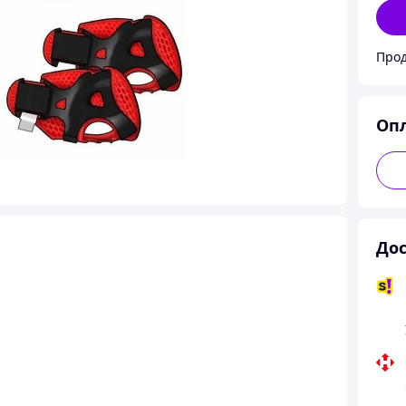
Оп
Дос