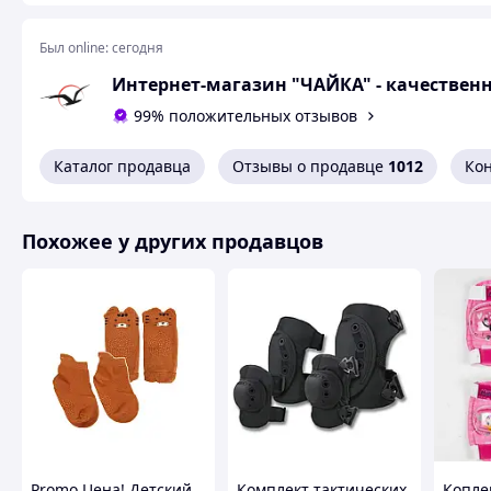
Поверхность снаряжения имеет изогнутый 
суставов от падения или ударов.
Был online:
сегодня
Регулируемые ремешки. Регулируемые заст
99% положительных отзывов
Стойкость к царапинам или ударам, пласти
губчатый материал для буферизации ударов.
Каталог продавца
Отзывы о продавце
1012
Ко
Комплектация: Наколенник - 2шт, Налокотник - 
Похожее у других продавцов
Основные параметры:
Материал защитного снаряжения: Полиэтилен (
Полиэстер - 40%. Резина - 15%. EVA - 5% (губка, 
Размер: Наколенник: 13,5x13см. Налокотник: 12
Вес: Комплект защиты: 600г.
Это детское снаряжение специально разработано,
Вашего ребенка.
Promo Цена! Детский
Комплект тактических
Копле