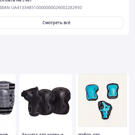
IBAN UA413348510000000026002282950
Смотреть всё
иков
Защита для колен и
Набор для