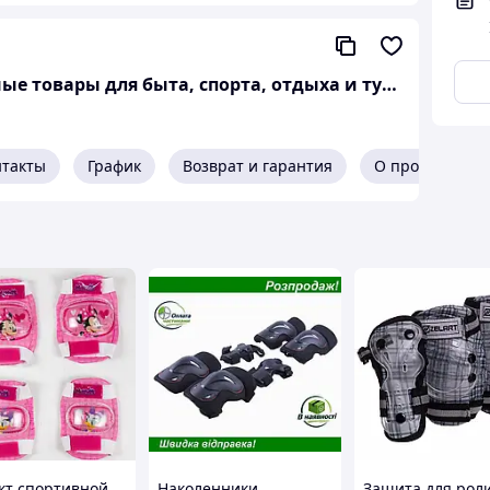
пластик и разработана для защиты
ежки-липучки.
Интернет-магазин "ЧАЙКА" - качественные товары для быта, спорта, отдыха и туризма.
к высокой твердости, мягкий дышащий
нтакты
График
Возврат и гарантия
О продавце
2шт, Накладки для запястья - 2шт;
ударопрочная пластмасса ) - 30%.
пенополиэтилен, пенопласт, ткань).
,5x11см. Накладки для запястья: 13,5х9см.
 чтобы обеспечить идеальную защиту для
кт спортивной
Наколенники
Защита для рол