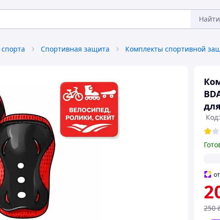
Найти
 спорта
Спортивная защита
Комплекты спортивной за
Ком
BDA
для
Код:
Гото
о
2
250