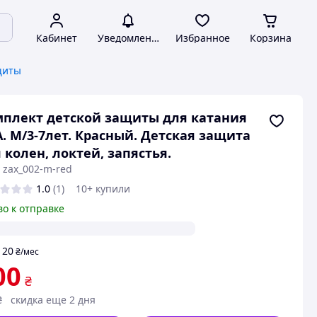
Кабинет
Уведомления
Избранное
Корзина
щиты
плект детской защиты для катания
. M/3-7лет. Красный. Детская защита
 колен, локтей, запястья.
 zax_002-m-red
1.0
(1)
10+ купили
во к отправке
20
т
₴
/мес
00
₴
₴
скидка еще 2 дня