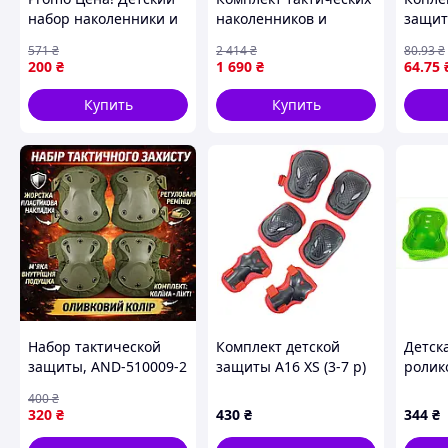
набор наколенники и
наколенников и
защит
носки "Тигр" MGZ-
налокотников
детей
571
₴
2 414
₴
80
.93
₴
0649(Orange) - только
защитные военные
налок
200
₴
1 690
₴
64
.75
на ZaGrosh.com.ua
Черные
Купить
Купить
Набор тактической
Комплект детской
Детск
Похожие товары по характеристикам
защиты, AND-510009-2
защиты А16 XS (3-7 р)
ролик
наколенники и
черно-красный
Sport 
400
₴
налокотники
(G0002694)
1X48E
320
₴
430
₴
344
₴