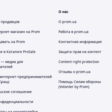
О нас
 продавцов
О prom.ua
ернет-магазин
на Prom
Работа в prom.ua
авать на Prom
Контактная информация
 в Каталоге ProSale
Защита прав на контент
 — медиа для
Content right protection
ателей
Отзывы о prom.ua
 интернет-предпринимателей
Кращі
Помощь Силам обороны
(Volonter by Prom)
льское соглашение
онфиденциальности
боты на маркетплейсе