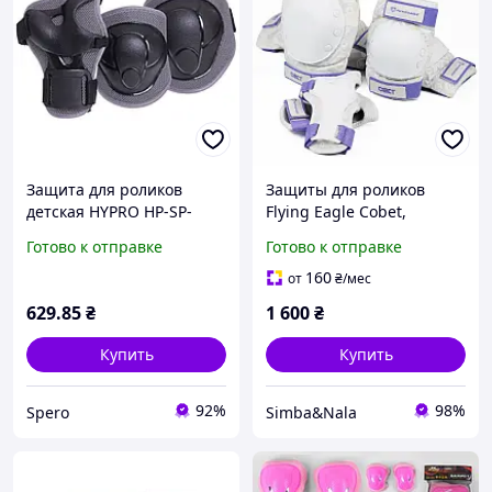
Защита для роликов
Защиты для роликов
детская HYPRO HP-SP-
Flying Eagle Cobet,
B108 С наколенниками
наколенники,
Готово к отправке
Готово к отправке
налокотниками
налокотники и перчатки
перчатками Серый
160
от
₴
/мес
629
.85
₴
1 600
₴
Купить
Купить
92%
98%
Spero
Simba&Nala