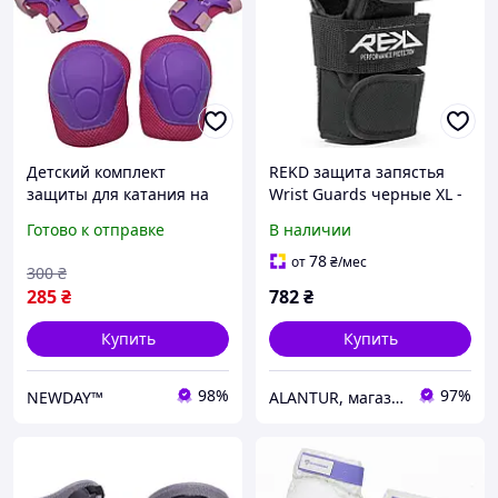
Детский комплект
REKD защита запястья
защиты для катания на
Wrist Guards черные XL -
роликах, велосипеде,
надежная защита для
Готово к отправке
В наличии
скейте | Размер L (8-12
скейтбординга и роликов.
лет), для девочек,
78
от
₴
/мес
300
₴
Розовый
285
₴
782
₴
Купить
Купить
98%
97%
NEWDAY™
ALANTUR, магазин туристичного спорядження та велосипедів