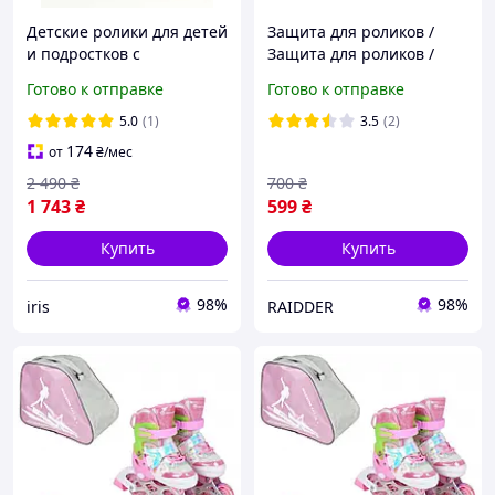
Детские ролики для детей
Защита для роликов /
и подростков с
Защита для роликов /
переставными колесами
Набор защиты для скейта
Готово к отправке
Готово к отправке
4 колеса 28-33 защиты
/
для катания на роликах
5.0
(1)
3.5
(2)
Mar
174
от
₴
/мес
2 490
₴
700
₴
1 743
₴
599
₴
Купить
Купить
98%
98%
iris
RAIDDER