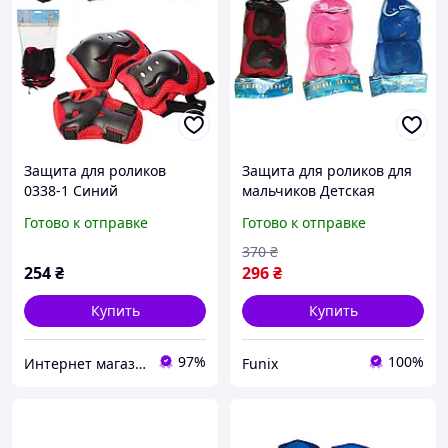
Защита для роликов
Защита для роликов для
0338-1 Синий
мальчиков Детская
защита для роликов
Готово к отправке
Готово к отправке
maraton Детская защита
для безопасного катания
370
₴
254
₴
296
₴
Купить
Купить
97%
100%
Интернет магазин Sport-Kvartal.com.ua №1 по спортивным товарам.
Funix