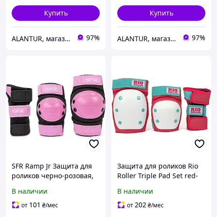
Купить
Купить
97%
97%
ALANTUR, магазин туристичного спорядження та велосипедів
ALANTUR, магазин туристичного спорядження та велосипедів
SFR Ramp Jr Защита для
Защита для роликов Rio
роликов черно-розовая,
Roller Triple Pad Set red-
размер M, идеальна для
mint M - комфорт и
В наличии
В наличии
детей
безопасность.
101
202
от
₴
/мес
от
₴
/мес