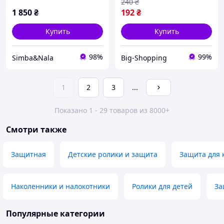
240
₴
роликов самокатов
1 850
₴
192
₴
Купить
Купить
98%
99%
Simba&Nala
Big-Shopping
1
2
3
...
Показано 1 - 29 товаров из 8000+
Смотри также
Защитная
Детские ролики и защита
Защита для 
Наколенники и налокотники
Ролики для детей
За
Популярные категории