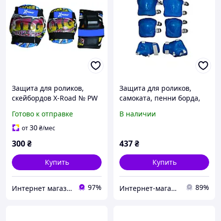
Защита для роликов,
Защита для роликов,
скейбордов X-Road № PW
самоката, пенни борда,
308 Blue
скейта 3в1, размеры S M
Готово к отправке
В наличии
30
от
₴
/мес
300
₴
437
₴
Купить
Купить
97%
89%
Интернет магазин "Сhinacomplex"
Интернет-магазин "Маленький Гонщик"