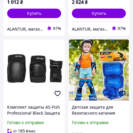
1 012
₴
2 024
₴
Купить
Купить
97%
97%
ALANTUR, магазин туристичного спорядження та велосипедів
ALANTUR, магазин туристичного спорядження та велосипедів
Комплект защиты AS-Fish
Детская защита для
Professional Black Защита
безопасного катания
для роликов Защитное
Комплекты спортивной
Готово к отправке
Готово к отправке
спортивное
защиты Maraton Детская
обмундирование
защита Maraton 2 для
185
от
₴
/мес