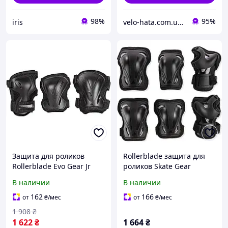
98%
95%
iris
velo-hata.com.ua Магазин товарів для активного спорту та відпочинку
Защита для роликов
Rollerblade защита для
Rollerblade Evo Gear Jr
роликов Skate Gear
black XXS - набор для
черный S, защитные
В наличии
В наличии
детей
наколенники и
налокотники
162
166
от
₴
/мес
от
₴
/мес
1 908
₴
1 622
₴
1 664
₴