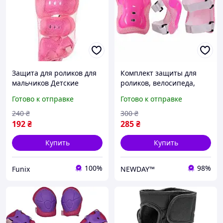
Защита для роликов для
Комплект защиты для
мальчиков Детские
роликов, велосипеда,
защитные наколенники
скейта, размер M от 8 до
Готово к отправке
Готово к отправке
Спортивная защита
12 лет, для девочек,
Maraton
Розовый, SK3451
240
₴
300
₴
192
₴
285
₴
Купить
Купить
100%
98%
Funix
NEWDAY™