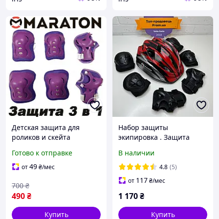
Детская защита для
Набор защиты
роликов и скейта
экипировка . Защита
Спортивная защита
детская для роликов (
Готово к отправке
В наличии
Maraton Защита для
Шлем наколенники
роликов для мальчиков
налокотники перчатки )
49
от
₴
/мес
4.8
(5)
Наколенники для роликов
117
от
₴
/мес
700
₴
детские
490
₴
1 170
₴
Купить
Купить