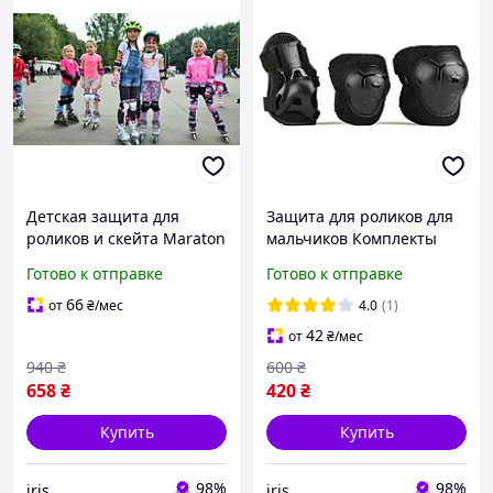
Детская защита для
Защита для роликов для
роликов и скейта Maraton
мальчиков Комплекты
Fire Fox black Комплекты
спортивной защиты
Готово к отправке
Готово к отправке
спортивной защиты для
Maraton Защитное
безопасного катания
снаряжение для скейта
66
от
₴
/мес
4.0
(1)
black
42
от
₴
/мес
940
₴
600
₴
658
₴
420
₴
Купить
Купить
98%
98%
iris
iris