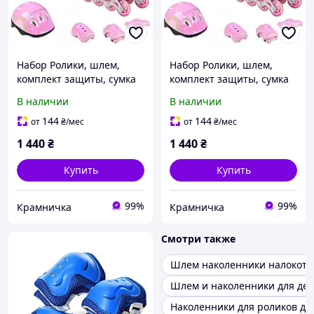
Набор Ролики, шлем,
Набор Ролики, шлем,
комплект защиты, сумка
комплект защиты, сумка
для роликов,
для роликов,
В наличии
В наличии
ремкомплект.Maraton
ремкомплект. Maraton
Latina M (34-37) pink
Latina S (30-33) pink
144
144
от
₴
/мес
от
₴
/мес
1 440
₴
1 440
₴
Купить
Купить
99%
99%
Крамничка
Крамничка
Смотри также
Шлем наколенники налокотн
Шлем и наколенники для де
Наколенники для роликов де