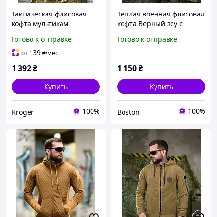
Тактическая флисовая
Теплая военная флисовая
кофта мультикам
кофта Верный зсу с
демисезонная военная
капюшоном олива,
Готово к отправке
Готово к отправке
кофта на флисе
военная кофта на флисе,
армейская теплая кофта с
теплая армейская флиска
139
от
₴
/мес
капюшоном
зсу _M2_zx8c
1 392
₴
1 150
₴
Купить
Купить
100%
100%
Kroger
Boston