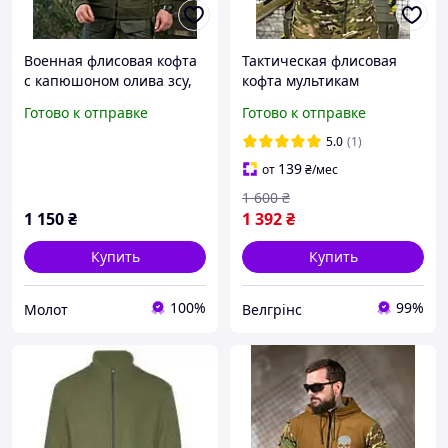
Военная флисовая кофта
Тактическая флисовая
с капюшоном олива зсу,
кофта мультикам
тёплая военная кофта на
демисезонная военная
Готово к отправке
Готово к отправке
флисе, Армейская флиска
кофта на флисе
олива Верный ЗСУ
армейская теплая кофта с
5.0
(1)
капюшоном
139
от
₴
/мес
1 600
₴
1 150
₴
1 392
₴
Купить
Купить
100%
99%
Молот
Велгрінс