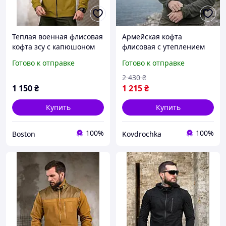
Теплая военная флисовая
Армейская кофта
кофта зсу с капюшоном
флисовая с утеплением
койот, военная кофта на
Армейская флисовая
Готово к отправке
Готово к отправке
флисе, теплая армейская
кофта для
флиска зсу _M2_zx8c
военнослужащих Кофта
2 430
₴
флис армейская
1 150
₴
1 215
₴
Купить
Купить
100%
100%
Boston
Kovdrochka