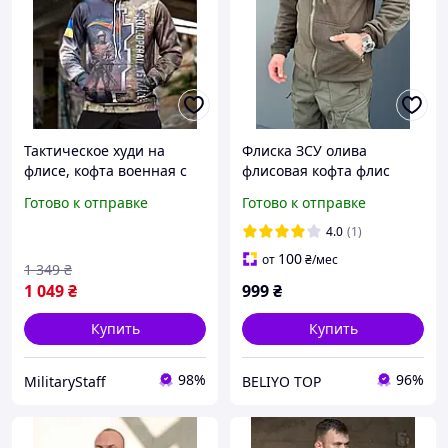
Тактическое худи на
Флиска ЗСУ олива
флисе, кофта военная с
флисовая кофта флис
принтом, мужская
воинская армейская,
Готово к отправке
Готово к отправке
толстовка кофта, кофта на
кофта флисовая
флисе, армейская кофта
тактическая олива НГУ
4.0
(1)
на флисе
ЗСУ флис
100
от
₴
/мес
1 349
₴
1 049
₴
999
₴
Купить
Купить
98%
96%
MilitaryStaff
BELIYO TOP