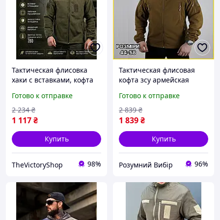
Тактическая флисовка
Тактическая флисовая
хаки с вставками, кофта
кофта зсу армейская
флис олива ЗСУ,
военная флиска с
Готово к отправке
Готово к отправке
армейская мужская
липучками военная
теплая флиска XL Cv4ed
уставная кофта флис
2 234
₴
2 839
₴
койот Р/В
1 117
₴
1 839
₴
Купить
Купить
98%
96%
TheVictoryShop
Розумний Вибір