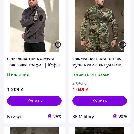
Флисовая тактическая
Флиска военная теплая
толстовка графит | Кофта
мультикам с липучками
теплая армейская
тактическая кофта флис
В наличии
Готово к отправке
военная с длинным
на змейке армейская
рукавом Флиска
флиска patriot BAGS
2 049
₴
1 209
₴
1 049
₴
Купить
Купить
94%
98%
Бамбук
BF-Military