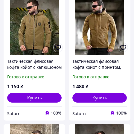
Тактическая флисовая
Тактическая флисовая
кофта койот с капюшоном
кофта койот с принтом,
флиска зсу, военная
мужская военная флиска
Готово к отправке
Готово к отправке
флисовая кофта на замке
с капюшоном зимняя
тёплая армейская флис
армейская кофта флис зсу
1 150
₴
1 480
₴
_M2_zx8c
_M2_zx8c
Купить
Купить
100%
100%
Saturn
Saturn