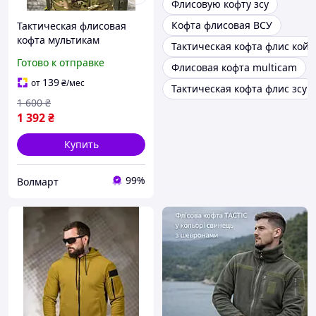
Флисовую кофту зсу
Кофта флисовая ВСУ
Тактическая флисовая
кофта мультикам
Тактическая кофта флис койо
демисезонная военная
Готово к отправке
Флисовая кофта multicam
кофта на флисе
армейская теплая кофта с
139
от
₴
/мес
Тактическая кофта флис зсу
капюшоном
1 600
₴
1 392
₴
Купить
99%
Волмарт