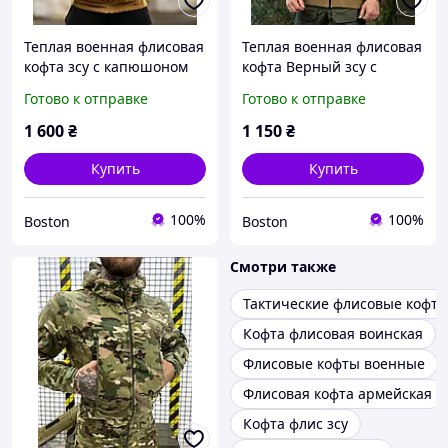
Теплая военная флисовая
Теплая военная флисовая
кофта зсу с капюшоном
кофта Верный зсу с
койот, военная кофта на
капюшоном койот,
Готово к отправке
Готово к отправке
флисе, теплая армейская
военная кофта на флисе,
флиска зсу _M2_zx8c
теплая армейская флиска
1 600
₴
1 150
₴
зсу _M2_zx8c
Купить
Купить
100%
100%
Boston
Boston
Смотри также
Тактические флисовые кофт
Кофта флисовая воинская
Флисовые кофты военные
Флисовая кофта армейская
Кофта флис зсу