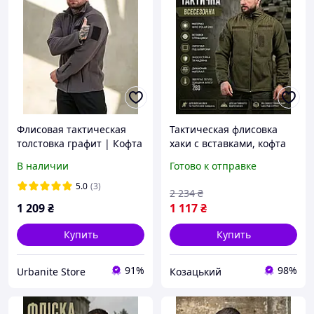
Флисовая тактическая
Тактическая флисовка
толстовка графит | Кофта
хаки с вставками, кофта
теплая армейская
флис олива ЗСУ,
В наличии
Готово к отправке
военная с длинным
армейская мужская
рукавом Флиска
теплая флиска XL Pj7sd
5.0
(3)
2 234
₴
1 209
₴
1 117
₴
Купить
Купить
91%
98%
Urbanite Store
Козацький