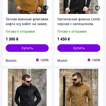
Теплая военная флисовая
Тактическая флиска Comb
кофта зсу койот на замке,
черная с капюшоном,
военная кофта на флисе,
тёплая военная кофта на
Готово к отправке
Готово к отправке
теплая армейская флиска
флисе черная, армейская
зсу _M2_zx8c
флиска black соты
1 300
₴
1 450
₴
Купить
Купить
100%
100%
Boston
Молот