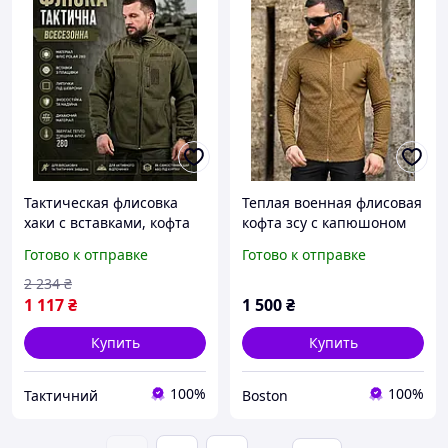
Тактическая флисовка
Теплая военная флисовая
хаки с вставками, кофта
кофта зсу с капюшоном
флис олива ЗСУ,
койот, военная кофта на
Готово к отправке
Готово к отправке
армейская мужская
флисе, теплая армейская
теплая флиска XL Hn1ak
флиска зсу _M2_zx8c
2 234
₴
1 117
₴
1 500
₴
Купить
Купить
100%
100%
Тактичний
Boston