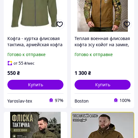
Кофта - куртка флисовая
Теплая военная флисовая
тактика, армейская кофта
кофта зсу койот на замке,
хаки от украинского
военная кофта на флисе,
Готово к отправке
Готово к отправке
производителя Ярослав
теплая армейская флиска
зсу _M2_zx8c
55
от
₴
/мес
550
₴
1 300
₴
Купить
Купить
97%
100%
Yaroslav-tex
Boston