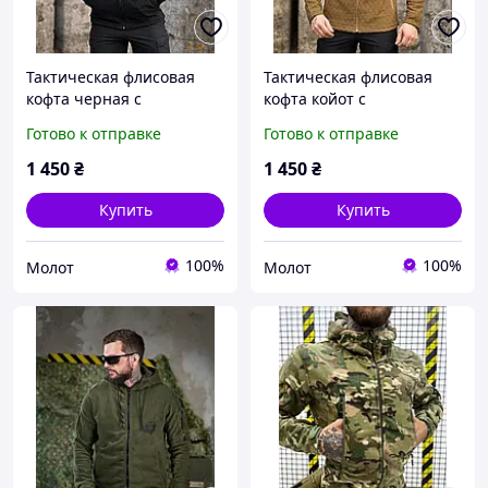
Тактическая флисовая
Тактическая флисовая
кофта черная с
кофта койот с
капюшоном, тёплая
капюшоном, тёплая
Готово к отправке
Готово к отправке
военная кофта на флисе
военная кофта на флисе
черная армейская флиска
койот, армейская флиска
1 450
₴
1 450
₴
соты зсу
койот зсу
Купить
Купить
100%
100%
Молот
Молот