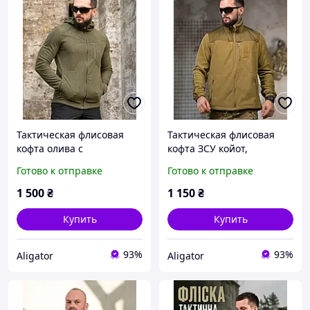
Тактическая флисовая
Тактическая флисовая
кофта олива с
кофта ЗСУ койот,
капюшоном, тёплая
Армейская флиска койот
Готово к отправке
Готово к отправке
военная кофта на флисе
на замке для военных,
олива соты, армейская
кофта на флисе военная
1 500
₴
1 150
₴
флиска олива
ЗСУ
Купить
Купить
93%
93%
Aligator
Aligator