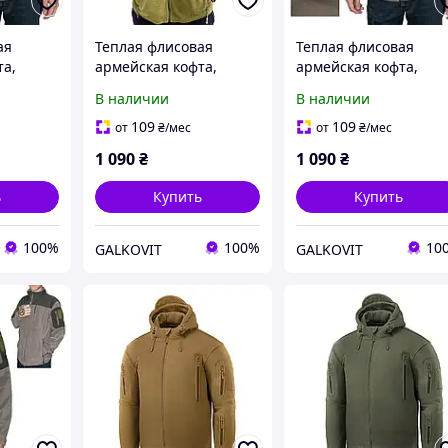
ая
Теплая флисовая
Теплая флисовая
та,
армейская кофта,
армейская кофта,
фта для
тактическая кофта для
тактическая кофта дл
В наличии
В наличии
ии зсу
военных и армии зсу
военных и армии зсу
змер M
цвета хаки размер L
цвета хаки размер 2X
109
109
от
₴
/мес
от
₴
/мес
1 090
₴
1 090
₴
ь
Купить
Купить
100%
100%
10
GALKOVIT
GALKOVIT