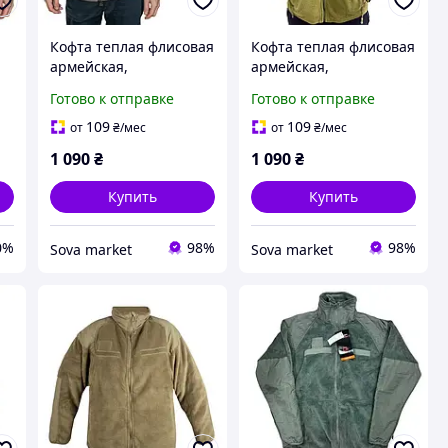
Кофта теплая флисовая
Кофта теплая флисовая
армейская,
армейская,
я
тактическая кофта для
тактическая кофта для
Готово к отправке
Готово к отправке
военных и армии зсу
военных и армии зсу
L
цвета хаки размер M
цвета хаки размер L
109
109
от
₴
/мес
от
₴
/мес
1 090
₴
1 090
₴
Купить
Купить
0%
98%
98%
Sova market
Sova market