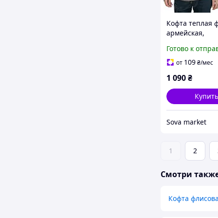
Кофта теплая 
армейская,
тактическая ко
Готово к отпра
военных и арм
цвета хаки раз
109
от
₴
/мес
1 090
₴
Купит
Sova market
1
2
Смотри такж
Кофта флисов