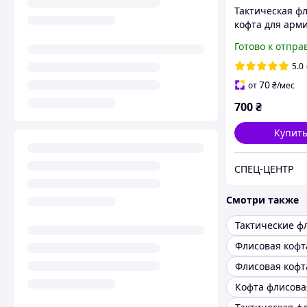
Тактическая ф
кофта для арми
Армейская коф
Готово к отпра
черного цвета
5.0
70
от
₴
/мес
700
₴
Купит
СПЕЦ-ЦЕНТР
Смотри также
Флисовая кофт