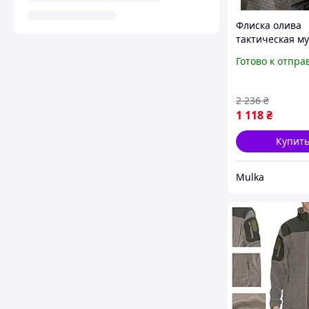
Флиска олива
тактическая му
флисовая кофт
Готово к отпра
ЗСУ, теплая фл
хаки на молнии
2 236
₴
1 118
₴
Купит
Mulka