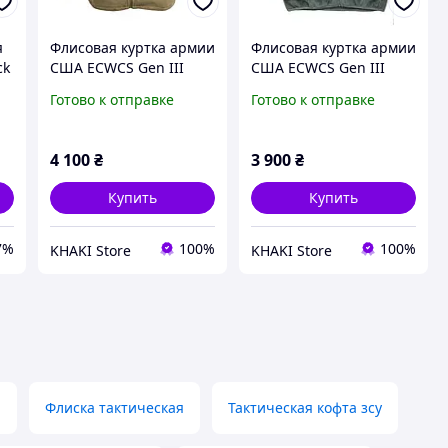
я
Флисовая куртка армии
Флисовая куртка армии
ck
США ECWCS Gen III
США ECWCS Gen III
Level 3 Polartec Tan
Level 3 Polartec Foliage
Готово к отправке
Готово к отправке
,
Green
 и
4 100
₴
3 900
₴
Купить
Купить
7%
100%
100%
KHAKI Store
KHAKI Store
а
Флиска тактическая
Тактическая кофта зсу