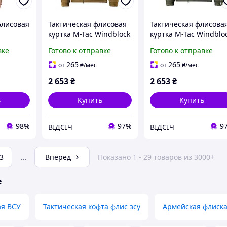
флисовая
Тактическая флисовая
Тактическая флисова
куртка M-Tac Windblock
куртка M-Tac Windblo
фта для
Division Gen.II цвет
Division Gen.II цвет
вке
Готово к отправке
Готово к отправке
ии зсу
Coyote Brown, тёплая,
Coyote Brown, тёплая
мер 2XL
ветронепроницаемая и
ветронепроницаемая
265
265
от
₴
/мес
от
₴
/мес
удобная для армии
удобная для армии
2 653
₴
2 653
₴
ь
Купить
Купить
98%
97%
9
ВІДСІЧ
ВІДСІЧ
3
...
Вперед
Показано 1 - 29 товаров из 3000+
е
ая ВСУ
Тактическая кофта флис зсу
Армейская флиск