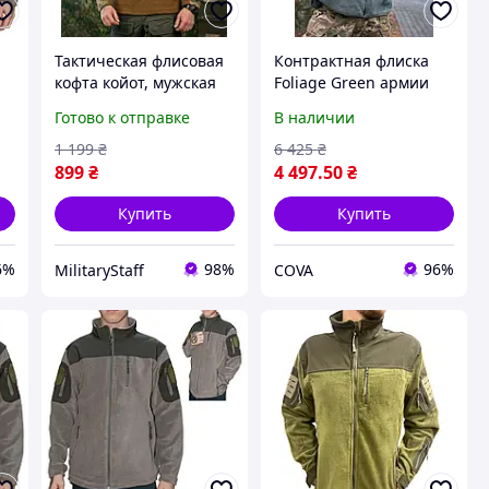
Тактическая флисовая
Контрактная флиска
кофта койот, мужская
Foliage Green армии
я
фиска койот армия
США Тактическая
Готово к отправке
В наличии
Украины, флиска койот
флисовая кофта Rothco
L
мультикам, флиск army,
Gen III Level 3 ECWCS
1 199
₴
6 425
₴
флиска мультикам
899
₴
4 497
.50
₴
Купить
Купить
6%
98%
96%
MilitaryStaff
COVA