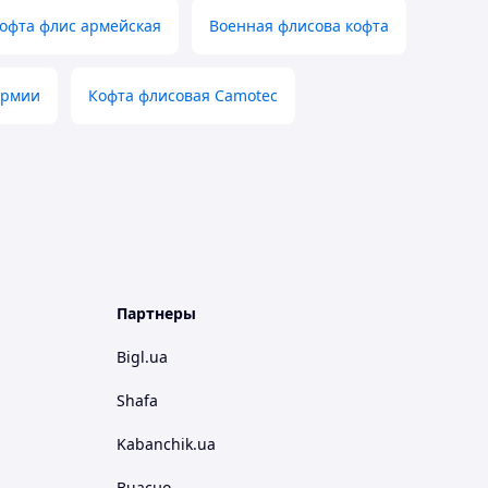
офта флис армейская
Военная флисова кофта
армии
Кофта флисовая Camotec
Партнеры
Bigl.ua
Shafa
Kabanchik.ua
Вчасно