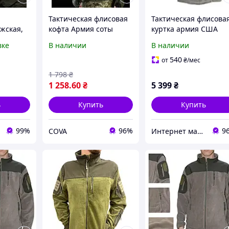
Тактическая флисовая
Тактическая флисова
жская,
кофта Армия соты
куртка армия США
а армии
олива Флиска соты
ECWCS 3го поколения
вке
В наличии
В наличии
иска
мужская армейская
размер L/L Large Lon
 L Ed1zx
олива
Foliage Green Олива
540
от
₴
/мес
1 798
₴
1 258
.60
₴
5 399
₴
ь
Купить
Купить
99%
96%
9
COVA
Интернет магазин Store7