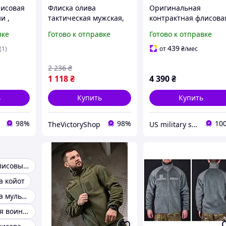
лисовая
Флиска олива
Оригинальная
и ,
тактическая мужская,
контрактная флисова
та
флисовая кофта армии
кофта армии США
вке
Готово к отправке
Готово к отправке
ЗСУ, теплая флиска
(USGI)
хаки на молнии L Cv4ed
439
(1)
от
₴
/мес
2 236
₴
1 118
₴
4 390
₴
ь
Купить
Купить
98%
98%
10
TheVictoryShop
US military store
Тактические флисовые кофты
а койот
Флисовая кофта мультикам
Кофта флисовая воинская