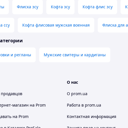
ты
Флиска зсу
Кофта зсу
Кофта флис зсу
К
а ссу
Кофта флисовая мужская военная
Флиска для 
категории
овки и регланы
Мужские свитеры и кардиганы
О нас
 продавцов
О prom.ua
ернет-магазин
на Prom
Работа в prom.ua
авать на Prom
Контактная информация
 в Каталоге ProSale
Защита прав на контент