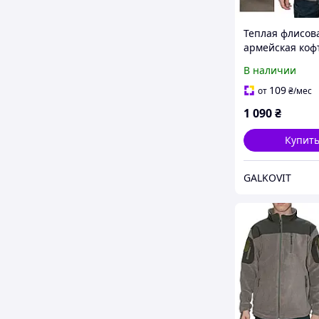
Теплая флисов
армейская коф
тактическая ко
В наличии
военных и арм
цвета хаки ра
109
от
₴
/мес
1 090
₴
Купит
GALKOVIT