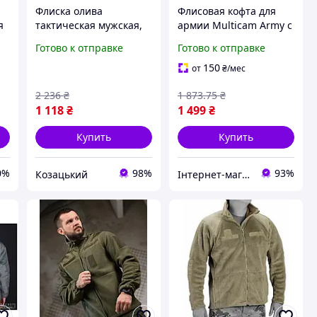
Флиска олива
Флисовая кофта для
я
тактическая мужская,
армии Multicam Army с
флисовая кофта армии
длинным рукавом из
Готово к отправке
Готово к отправке
ЗСУ, теплая флиска
микрофлиса
хаки на молнии L Pj7sd
водонепроницаемая S-
150
от
₴
/мес
XXL
2 236
₴
1 873
.75
₴
1 118
₴
1 499
₴
Купить
Купить
0%
98%
93%
Козацький
Інтернет-магазин Look 100 Clothes