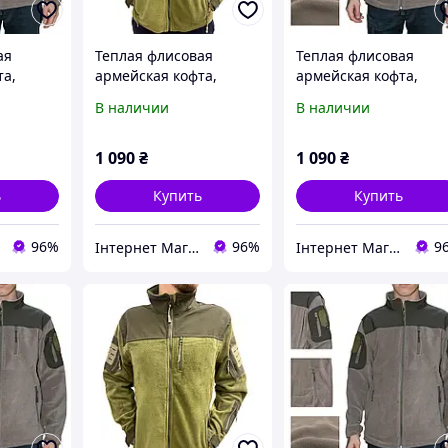
ая
Теплая флисовая
Теплая флисовая
та,
армейская кофта,
армейская кофта,
фта для
тактическая кофта для
тактическая кофта дл
В наличии
В наличии
ии зсу
военных и армии зсу
военных и армии зсу
змер M
цвета хаки размер L
цвета хаки размер 2X
1 090
₴
1 090
₴
ь
Купить
Купить
96%
96%
9
Інтернет Магазин "Tano"
Інтернет Магазин "Tano"