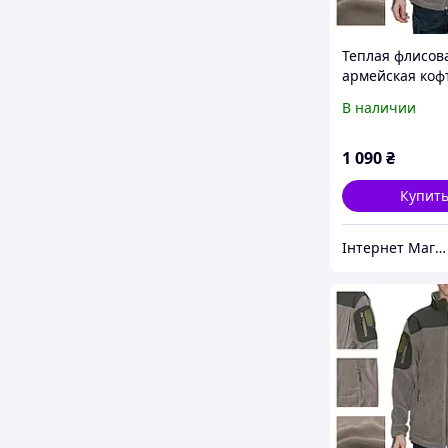
Теплая флисов
армейская коф
тактическая ко
В наличии
военных и арм
цвета хаки ра
1 090
₴
Купит
Інтернет Магазин "Tano"