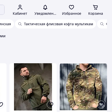
Кабинет
Уведомления
Избранное
Корзина
инская
Тактическая флисовая кофта мультикам
Фли
мии