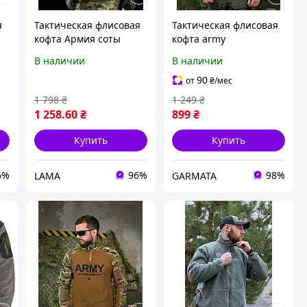
я
Тактическая флисовая
Тактическая флисовая
кофта Армия соты
кофта army
олива Флиска соты
койот,флиска койот
В наличии
В наличии
g
мужская армейская
армия украины,флиска
олива
койот мультикам,флиск
90
от
₴
/мес
army,флиска муль
1 798
₴
1 249
₴
1 258
.60
₴
899
₴
Купить
Купить
6%
96%
98%
LAMA
GARMATA