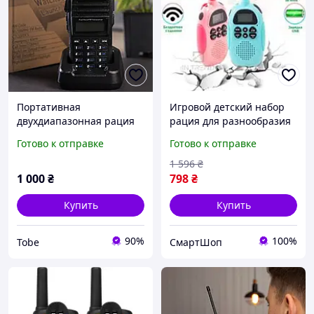
Портативная
Игровой детский набор
двухдиапазонная рация
рация для разнообразия
Baofeng Dual Band
множества игр на улице,
Готово к отправке
Готово к отправке
VHF/UHF с зарядной
Рации 2 шт для связи с
станцией 26X-312 Лучшая
друзьями с хорошим
1 596
₴
цена
звуком
1 000
₴
798
₴
Купить
Купить
90%
100%
Tobe
СмартШоп