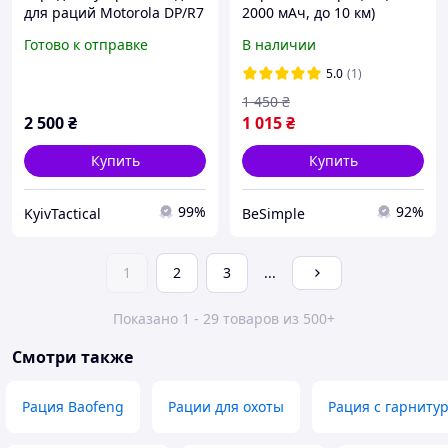
для раций Motorola DP/R7
2000 мАч, до 10 км)
WPLN4226(S)+R7
Baofeng UV-82 /
Готово к отправке
В наличии
Радиостанция
тактическая
5.0
(1)
1 450
₴
2 500
₴
1 015
₴
Купить
Купить
99%
92%
KyivTactical
BeSimple
1
2
3
...
Показано 1 - 29 товаров из 500+
Смотри также
Рация Baofeng
Рации для охоты
Рация с гарниту