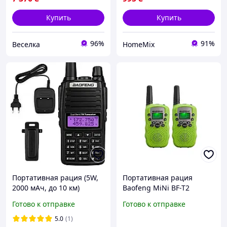
Купить
Купить
96%
91%
Веселка
HomeMix
Портативная рация (5W,
Портативная рация
2000 мАч, до 10 км)
Baofeng MiNi BF-T2
Baofeng UV-82 /
PMR446 Green
Готово к отправке
Готово к отправке
Радиостанция
(MiNiBFT2_G)
тактическая
5.0
(1)