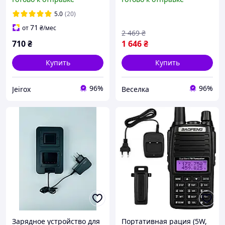
Расстояние 10 км /
дальность связи до 5 км
Профессиональные 16
для охоты и туризма
5.0
(20)
каналов
FLAME
71
от
₴
/мес
2 469
₴
710
₴
1 646
₴
Купить
Купить
96%
96%
Jeirox
Веселка
Зарядное устройство для
Портативная рация (5W,