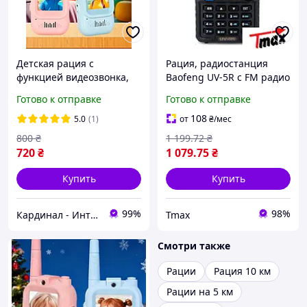
Детская рация с
Рация, радиостанция
функцией видеозвонка,
Baofeng UV-5R с FM радио
радиус дейсвия 100м,
и фонариком.
Готово к отправке
Готово к отправке
лучший подарок для
ребёнка
108
5.0
(1)
от
₴
/мес
800
₴
1 199
.72
₴
720
₴
1 079
.75
₴
Купить
Купить
99%
98%
Кардинал - Интернет магазин
Tmax
Смотри также
Рации
Рация 10 км
Рации на 5 км