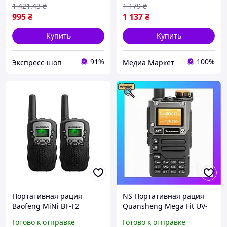
1 421
.43
₴
1 179
₴
995
₴
1 137
₴
Купить
Купить
91%
100%
Экспресс-шоп
Медиа Маркет
Портативная рация
NS Портативная рация
Baofeng MiNi BF-T2
Quansheng Mega Fit UV-
PMR446 Black
K5(8), двухдиапазонная
Готово к отправке
Готово к отправке
(MiNiBFT2_B)
радиостанция 50 600MHz