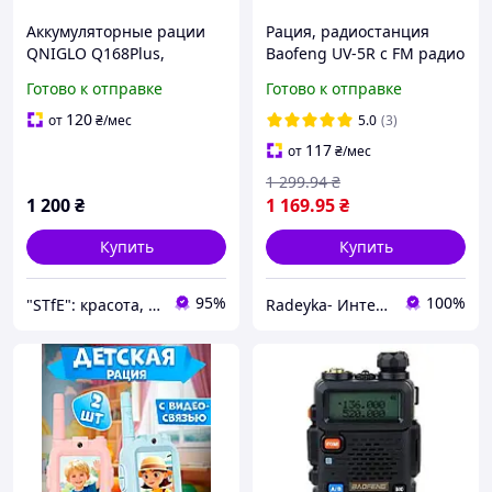
Аккумуляторные рации
Рация, радиостанция
QNIGLO Q168Plus,
Baofeng UV-5R с FM радио
двусторонняя связь
Готово к отправке
Готово к отправке
PMR446, 8 каналов,
хороший помощник для
120
от
₴
/мес
5.0
(3)
активного отдыха
117
от
₴
/мес
1 299
.94
₴
1 200
₴
1 169
.95
₴
Купить
Купить
95%
100%
"STfE": красота, комфорт и удовольствие!
Radeyka- Интернет магазин раций и аксессуаров