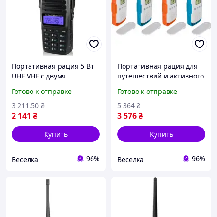
Портативная рация 5 Вт
Портативная рация для
UHF VHF с двумя
путешествий и активного
диапазонами для
отдыха радиусом до 4 км
Готово к отправке
Готово к отправке
радиолюбителей и
без лицензии 16 каналов
профессионалов FLAME
FLAME
3 211
.50
₴
5 364
₴
2 141
₴
3 576
₴
Купить
Купить
96%
96%
Веселка
Веселка