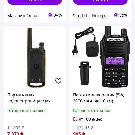
94%
95%
Магазин Онікс
SimiLot - Интернет-магазин популярных товаров
Портативная
Портативная рация (5W,
водонепроницаемая
2000 мАч, до 10 км)
рация с VOX для
Baofeng UV-82 /
Готово к отправке
Готово к отправке
активного отдыха на
Радиостанция
природе до 10 км с
тактическая
100
от
₴
/мес
фонариком FLAME
11 055
₴
1 421
.43
₴
7 370
₴
995
₴