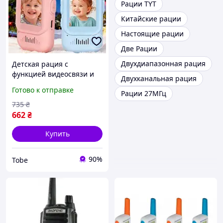
Рации TYT
Китайские рации
Настоящие рации
Две Рации
Двухдиапазонная рация
Детская рация с
функцией видеосвязи и
Двухканальная рация
фото (Комплект 2 шт.)
Готово к отправке
Рации 27МГц
ART-0696 Лучшая цена
735
₴
662
₴
Купить
90%
Tobe