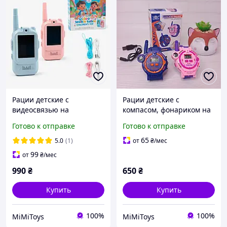
Рации детские с
Рации детские с
видеосвязью на
компасом, фонариком на
аккумуляторе
аккумуляторе
Готово к отправке
Готово к отправке
65
5.0
(1)
от
₴
/мес
99
от
₴
/мес
990
₴
650
₴
Купить
Купить
100%
100%
MiMiToys
MiMiToys