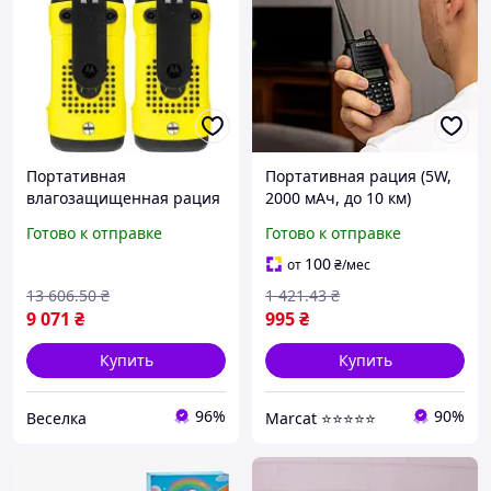
Портативная
Портативная рация (5W,
влагозащищенная рация
2000 мАч, до 10 км)
с радиусом действия 10
Baofeng UV-82 /
Готово к отправке
Готово к отправке
км для активного отдыха
Радиостанция
и путешествий FLAME
тактическая
100
от
₴
/мес
13 606
.50
₴
1 421
.43
₴
9 071
₴
995
₴
Купить
Купить
96%
90%
Веселка
Marcat ⭐⭐⭐⭐⭐