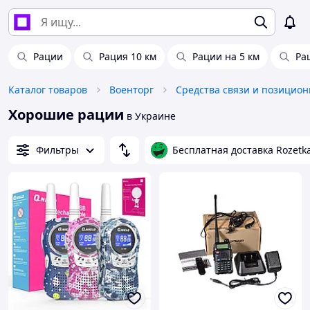
Рации
Рация 10 км
Рации на 5 км
Ра
Каталог товаров
Военторг
Хорошие рации
в Украине
Фильтры
Бесплатная доставка Rozetk