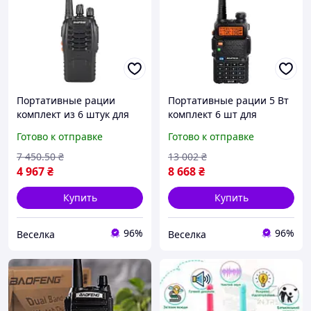
Портативные рации
Портативные рации 5 Вт
комплект из 6 штук для
комплект 6 шт для
активного отдыха радиус
надежной связи на
Готово к отправке
Готово к отправке
действия до 5 км для
больших расстояниях для
командной работы FLAME
активного отдыха и
7 450
.50
₴
13 002
₴
работы FLAME
4 967
₴
8 668
₴
Купить
Купить
96%
96%
Веселка
Веселка