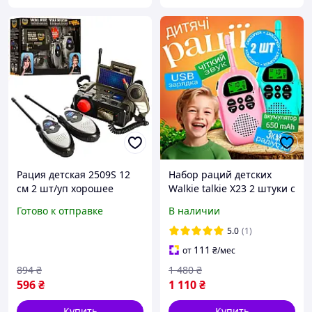
Рация детская 2509S 12
Набор раций детских
см 2 шт/уп хорошее
Walkie talkie X23 2 штуки с
качество
радиусом действия 3 км
Готово к отправке
В наличии
зарядка через USB и
фонарик
5.0
(1)
111
от
₴
/мес
894
₴
1 480
₴
596
₴
1 110
₴
Купить
Купить