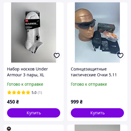
Набор носков Under
Солнцезащитные
Armour 3 пары, XL
тактические Очки 5.11
Aileron Shield с 3 линзами
Готово к отправке
Готово к отправке
черная оправа с
поляризацией
5.0
(1)
450
₴
999
₴
Купить
Купить