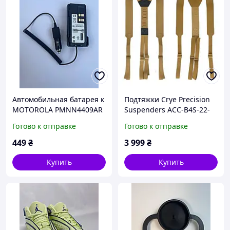
Автомобильная батарея к
Подтяжки Crye Precision
MOTOROLA PMNN4409АR
Suspenders ACC-B4S-22-
000, Цвет: Coyote
Готово к отправке
Готово к отправке
449
₴
3 999
₴
Купить
Купить