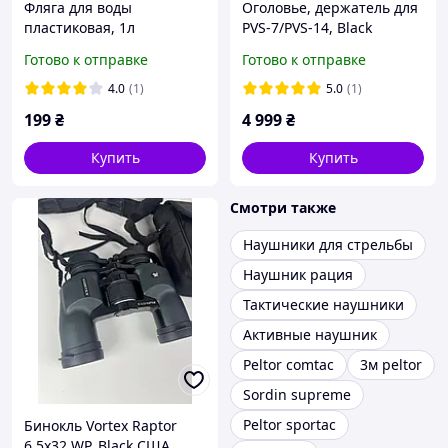
Фляга для воды
Оголовье, держатель для
пластиковая, 1л
PVS-7/PVS-14, Black
Готово к отправке
Готово к отправке
4.0
(1)
5.0
(1)
199
₴
4 999
₴
Купить
Купить
Смотри также
Наушники для стрельбы
Наушник рация
Тактические наушники
Активные наушник
Peltor comtac
3м peltor
Sordin supreme
Peltor sportac
Бинокль Vortex Raptor
6.5x32 WP, Black США