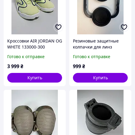
Кроссовки AIR JORDAN OG
Резиновые защитные
WHITE 133000-300
колпачки для линз
Оригинал Новые
прибора ночного
Готово к отправке
Готово к отправке
видения на PVS-31/
ПВС-31 комплект 2 штуки
3 999
₴
999
₴
Купить
Купить