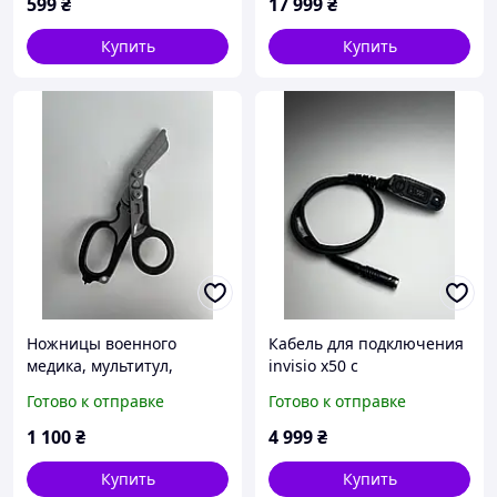
599
₴
17 999
₴
Купить
Купить
Ножницы военного
Кабель для подключения
медика, мультитул,
invisio x50 с
черный
радиостанциями Motorola
Готово к отправке
Готово к отправке
серии DP 4400 4400e 4600
4600e 4800 4800e
1 100
₴
4 999
₴
Купить
Купить