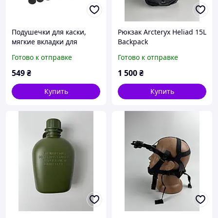
Подушечки для каски,
Рюкзак Arcteryx Heliad 15L
мягкие вкладки для
Backpack
шлема Fast, Mich. Цвет:
Готово к отправке
Готово к отправке
Оливковый
549
₴
1 500
₴
Купить
Купить