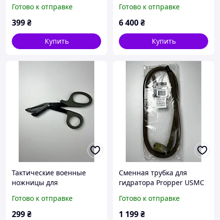
Черный, Размер: XL
Zero Solar Panel, Цвет:
Готово к отправке
Готово к отправке
Чёрный
399
₴
6 400
₴
Купить
Купить
Тактические военные
Сменная трубка для
ножницы для
гидратора Propper USMC
парамедиков Tactical
Source
Готово к отправке
Готово к отправке
Paramedics Scissors
299
₴
1 199
₴