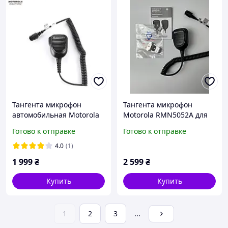
Тангента микрофон
Тангента микрофон
автомобильная Motorola
Motorola RMN5052A для
серии DM RMN5052A
радиостанции
Готово к отправке
Готово к отправке
DM4400/4600
4.0
(1)
1 999
₴
2 599
₴
Купить
Купить
1
2
3
...