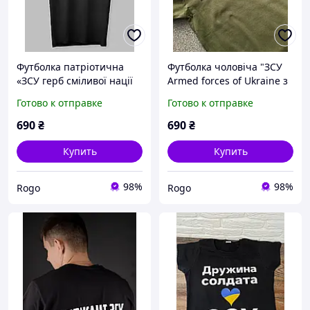
Футболка патріотична
Футболка чоловіча "ЗСУ
«ЗСУ герб сміливої нації
Armed forces of Ukraine з
(на серці)»
групою крові"
Готово к отправке
Готово к отправке
690
₴
690
₴
Купить
Купить
98%
98%
Rogo
Rogo