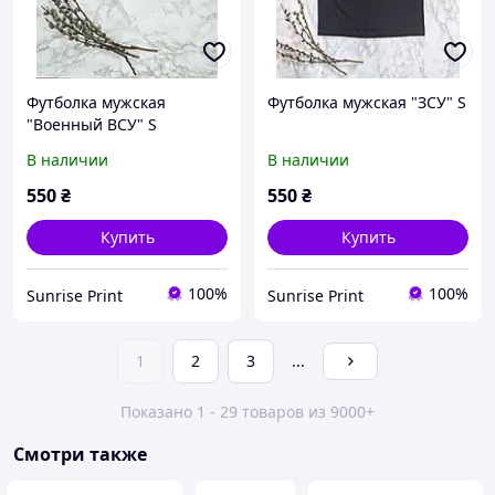
Футболка мужская
Футболка мужская "ЗСУ" S
"Военный ВСУ" S
В наличии
В наличии
550
₴
550
₴
Купить
Купить
100%
100%
Sunrise Print
Sunrise Print
1
2
3
...
Показано 1 - 29 товаров из 9000+
Смотри также