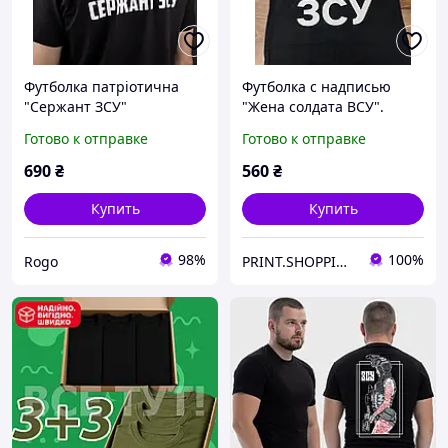
Футболка патріотична
Футболка с надписью
"Сержант ЗСУ"
"Жена солдата ВСУ".
Футболка для жены,
Готово к отправке
Готово к отправке
мамы, сестры.
690
₴
560
₴
Купить
Купить
98%
100%
Rogo
PRINT.SHOPPING.UA