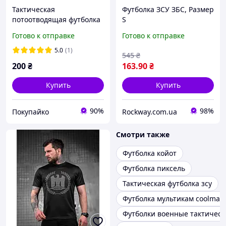
Тактическая
Футболка ЗСУ ЗБС, Размер
потоотводящая футболка
S
Oblivion ancestor ДЛ6585
Готово к отправке
Готово к отправке
5.0
(1)
545
₴
200
₴
163
.90
₴
Купить
Купить
90%
98%
Покупайко
Rockway.com.ua
Смотри также
Футболка койот
Футболка пиксель
Тактическая футболка зсу
Футболка мультикам coolmax
Футболки военные тактическ