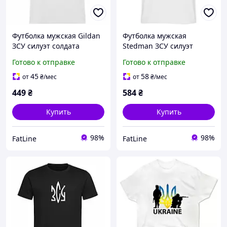
Футболка мужская Gildan
Футболка мужская
ЗСУ силуэт солдата
Stedman ЗСУ силуэт
солдата
Готово к отправке
Готово к отправке
45
58
от
₴
/мес
от
₴
/мес
449
₴
584
₴
Купить
Купить
98%
98%
FatLine
FatLine