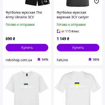
Футболка мужская The
Футболка мужская
Army Ukraine ЗСУ
вареная ЗСУ силуэт
солдата
Готово к отправке
Готово к отправке
115
от
₴
/мес
690
₴
1 149
₴
Купить
Купить
94%
98%
robishop.com.ua
FatLine