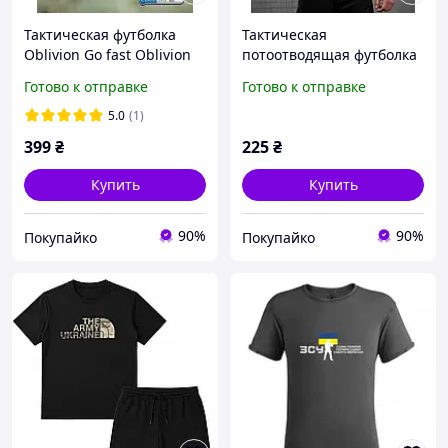
Тактическая футболка
Тактическая
Oblivion Go fast Oblivion
потоотводящая футболка
black ДЛ6582
OBLIVION Орел coyot
Готово к отправке
Готово к отправке
ДЛ7055
5.0
(1)
399
₴
225
₴
Купить
Купить
90%
90%
Покупайко
Покупайко