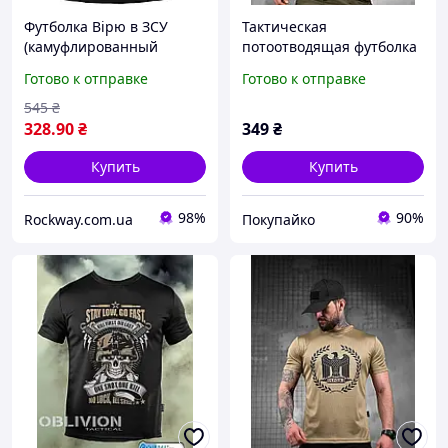
Футболка Вірю в ЗСУ
Тактическая
(камуфлированный
потоотводящая футболка
Тризуб), Размер S
OBLIVION ARES black
Готово к отправке
Готово к отправке
ДЛ6581
545
₴
328
.90
₴
349
₴
Купить
Купить
98%
90%
Rockway.com.ua
Покупайко