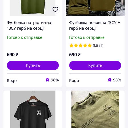
Футболка патріотична
Футболка чоловіча "ЗСУ +
"ЗСУ герб на серці"
герб на серці"
Готово к отправке
Готово к отправке
5.0
(1)
690
₴
690
₴
Купить
Купить
98%
98%
Rogo
Rogo