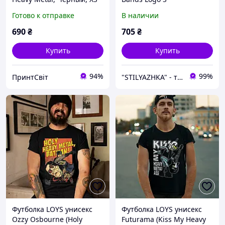
Готово к отправке
В наличии
690
₴
705
₴
Купить
Купить
94%
99%
ПринтСвіт
"STILYAZHKA" - твой путь к неповторимому стилю!
Футболка LOYS унисекс
Футболка LOYS унисекс
Ozzy Osbourne (Holy
Futurama (Kiss My Heavy