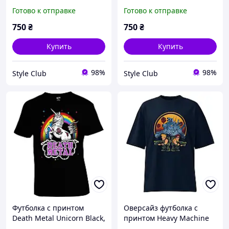
Heavy Metal Batman)
Metal Ass blk) черный XS
Готово к отправке
Готово к отправке
черный XS
750
₴
750
₴
Купить
Купить
98%
98%
Style Club
Style Club
Футболка с принтом
Оверсайз футболка с
Death Metal Unicorn Black,
принтом Heavy Machine
Черный, XS
Metal Slug, Черный, S