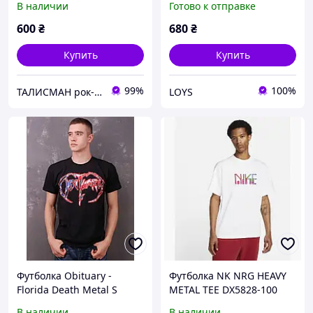
В наличии
Готово к отправке
600
₴
680
₴
Купить
Купить
99%
100%
ТАЛИСМАН рок-магазин
LOYS
Футболка Obituary -
Футболка NK NRG HEAVY
Florida Death Metal S
METAL TEE DX5828-100
1500000035
В наличии
В наличии