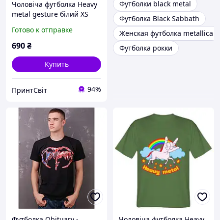
Футболки black metal
Чоловіча футболка Heavy
metal gesture білий XS
Футболка Black Sabbath
Готово к отправке
Женская футболка metallica
690
₴
Футболка рокки
Купить
94%
ПринтСвіт
Футболка Obituary -
Чоловіча футболка Heavy