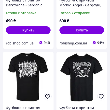
Футболка с принтом
Футболка с принтом
Darkthrone - Sardonic
Morbid Angel - Gargoyle,
Wrath, Черный, XS
Черный, XS
Готово к отправке
Готово к отправке
690
₴
690
₴
Купить
Купить
94%
94%
robishop.com.ua
robishop.com.ua
Футболка с принтом
Футболка с принтом