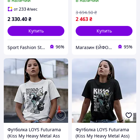
В наличии
В наличии
233
от
₴
/мес
3 694
.50
₴
2 330
.40
₴
2 463
₴
Купить
Купить
96%
95%
Sport Fashion Store
Магазин ЕЙФОРІЯ
Футболка LOYS Futurama
Футболка LOYS Futurama
(Kiss My Heavy Metal Ass
(Kiss My Heavy Metal Ass)