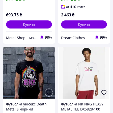
410
от
₴
/мес
693
.75
₴
2 463
₴
Купить
Купить
98%
99%
Metal-Shop – магазин рок-музики, одягу та атрибутики
DreamClothes
Футболка унісекс Death
Футболка NK NRG HEAVY
Metal S чорний
METAL TEE DX5828-100