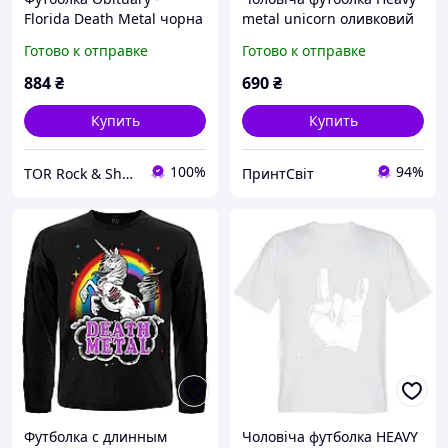
Florida Death Metal чорна
metal unicorn оливковий
S
Готово к отправке
Готово к отправке
884
₴
690
₴
Купить
Купить
100%
94%
TOR Rock & Shop
ПринтСвіт
Футболка с длинным
Чоловіча футболка HEAVY