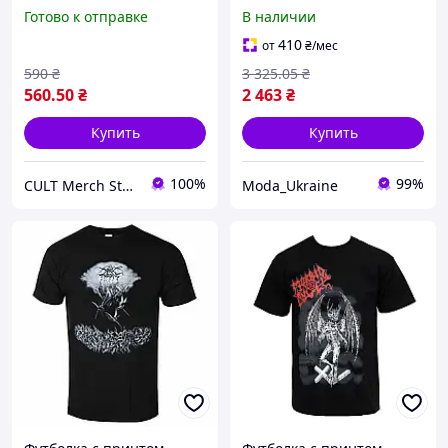
Готово к отправке
В наличии
410
от
₴
/мес
590
₴
3 325
.05
₴
560
.50
₴
2 463
₴
Купить
Купить
100%
99%
CULT Merch Store
Moda_Ukraine