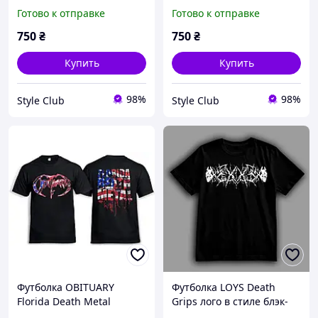
wht) белый XS
черный XS
Готово к отправке
Готово к отправке
750
₴
750
₴
Купить
Купить
98%
98%
Style Club
Style Club
Футболка OBITUARY
Футболка LOYS Death
Florida Death Metal
Grips лого в стиле блэк-
метала goodreclama XS