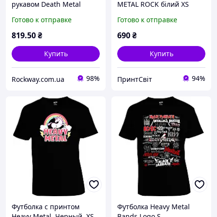
рукавом Death Metal
METAL ROCK білий XS
(Unicorn), Размер L
Готово к отправке
Готово к отправке
819
.50
₴
690
₴
Купить
Купить
98%
94%
Rockway.com.ua
ПринтСвіт
Футболка с принтом
Футболка Heavy Metal
Heavy Metal, Черный, XS
Bands Logo S