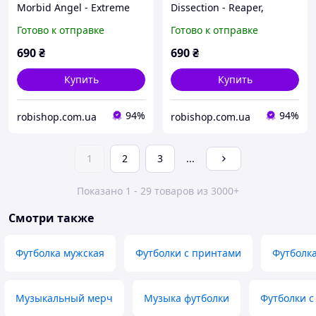
Morbid Angel - Extreme
Dissection - Reaper,
Music, Черный, XS
Черный, XS
Готово к отправке
Готово к отправке
690
₴
690
₴
Купить
Купить
94%
94%
robishop.com.ua
robishop.com.ua
1
2
3
...
Показано 1 - 29 товаров из 3000+
Смотри также
Футболка мужская
Футболки с принтами
Футболка
Музыкальный мерч
Музыка футболки
Футболки с