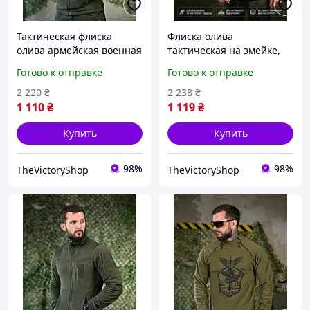
Тактическая флиска
Флиска олива
олива армейская военная
тактическая на змейке,
флисовая кофта с
флисовая кофта хаки с
Готово к отправке
Готово к отправке
карманами утепленная
липучками, армейская
зсу frocgs
флисовка теплая 3XL
2 220
₴
2 238
₴
Cv4ed
1 110
₴
1 119
₴
Купить
Купить
98%
98%
TheVictoryShop
TheVictoryShop