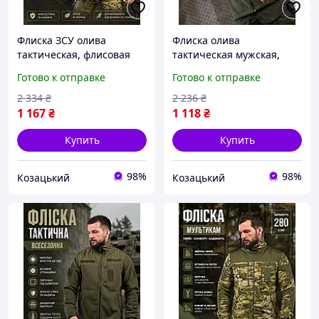
Флиска ЗСУ олива
Флиска олива
тактическая, флисовая
тактическая мужская,
кофта хаки с липучками,
флисовая кофта армии
Готово к отправке
Готово к отправке
армейская флисовка
ЗСУ, теплая флиска хаки
мужская теплая XL Pj7sd
на молнии L Pj7sd
2 334
₴
2 236
₴
1 167
₴
1 118
₴
Купить
Купить
98%
98%
Козацький
Козацький