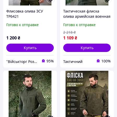
Флисовка олива ЗСУ
Тактическая флиска
ТР6421
олива армейская военная
флисовая кофта с
Готово к отправке
Готово к отправке
карманами утепленная
зсу Ne2kx
2 218
₴
1 200
₴
1 109
₴
Купить
Купить
95%
100%
"Військторг Роздріб / Гурт": На сторожі Вашої безпеки!
Тактичний