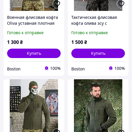
Военная флисовая кофта
Тактическая флисовая
Oliva уставная плотная
кофта олива зсу с
тактическая флисовая
капюшоном.военная
Готово к отправке
Готово к отправке
кофта с липучками
флиска олива для зсу
армейская флиска олива
_M2_zx8c
1 300
₴
1 500
₴
_M2_zx8c
Купить
Купить
100%
100%
Boston
Boston