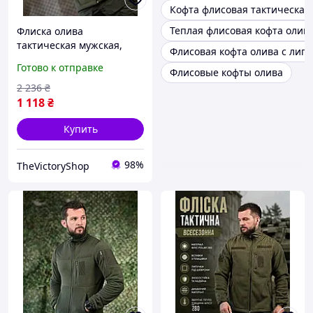
Кофта флисовая тактическая
Теплая флисовая кофта олив
Флиска олива
тактическая мужская,
Флисовая кофта олива с лип
флисовая кофта армии
Готово к отправке
Флисовые кофты олива
ЗСУ, теплая флиска хаки
на молнии L Cv4ed
2 236
₴
1 118
₴
Купить
98%
TheVictoryShop