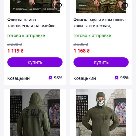
Флиска олива
Флиска мультикам олива
тактическая на змейке,
хаки тактическая,
флисовая кофта хаки с
флисовая кофта ЗСУ с
Готово к отправке
Готово к отправке
липучками, армейская
липучками, армейская
флисовка теплая 3XL
теплая кофта L Pj7sd
2 238
₴
2 336
₴
Pj7sd
1 119
₴
1 168
₴
Купить
Купить
98%
98%
Козацький
Козацький