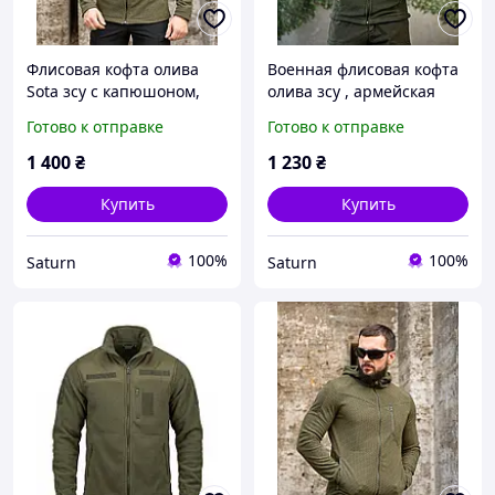
Флисовая кофта олива
Военная флисовая кофта
Sota зсу с капюшоном,
олива зсу , армейская
армейская флиска на
флисовая кофта на замке,
Готово к отправке
Готово к отправке
замке олив, тактическая
тактическая флиска
теплая кофта флиска зсу
теплая олива _M2_zx8c
1 400
₴
1 230
₴
_M2_zx8c
Купить
Купить
100%
100%
Saturn
Saturn