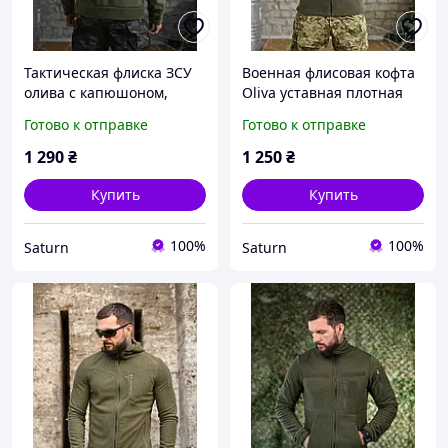
Тактическая флиска ЗСУ
Военная флисовая кофта
олива с капюшоном,
Oliva уставная плотная
военная флиска на замке
тактическая флисовая
Готово к отправке
Готово к отправке
олива, армейская флиска
кофта с липучками
ЗСУ военная кофта viy skk
армейская флиска олива
1 290
₴
1 250
₴
tor
viy skk tor
Купить
Купить
100%
100%
Saturn
Saturn