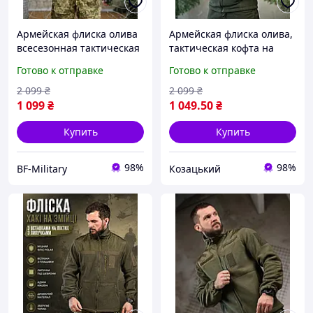
Армейская флиска олива
Армейская флиска олива,
всесезонная тактическая
тактическая кофта на
флисовая кофта НГК
замке зсу, мужская
Готово к отправке
Готово к отправке
мужская флисовая кофта
флисовая кофта хаки S
хаки BAGS
slyvk
2 099
₴
2 099
₴
1 099
₴
1 049
.50
₴
Купить
Купить
98%
98%
BF-Military
Козацький