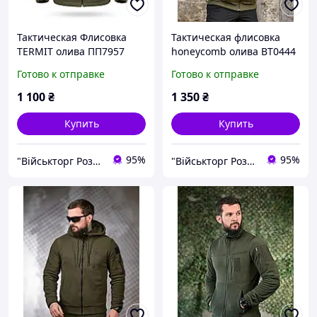
Тактическая Флисовка
Тактическая флисовка
TERMIT олива ПП7957
honeycomb олива ВТ0444
Готово к отправке
Готово к отправке
1 100
₴
1 350
₴
Купить
Купить
95%
95%
"Військторг Роздріб / Гурт": На сторожі Вашої безпеки!
"Військторг Роздріб / Гурт": На сторожі Вашої безпеки!