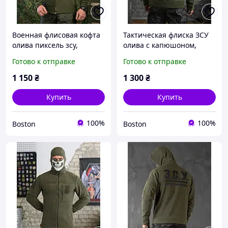
Военная флисовая кофта
Тактическая флиска ЗСУ
олива пиксель зсу,
олива с капюшоном,
мужская военная
военная флиска на замке
Готово к отправке
Готово к отправке
флисовая кофта плотная,
олива, армейская флиска
теплая армейская флиска
ЗСУ военная кофта
1 150
₴
1 300
₴
олива _M2_zx8c
_M2_zx8c
Купить
Купить
100%
100%
Boston
Boston