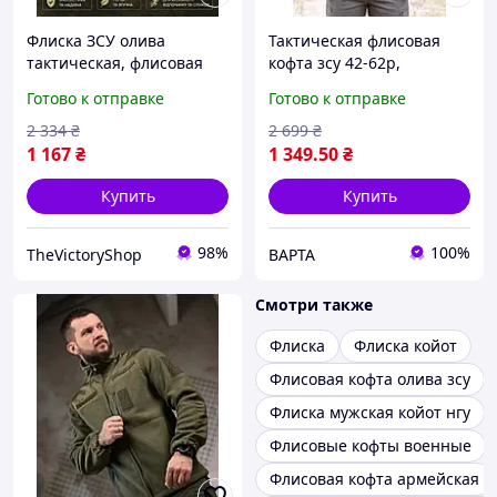
Флиска ЗСУ олива
Тактическая флисовая
тактическая, флисовая
кофта зсу 42-62р,
кофта хаки с липучками,
армейская флиска хаки с
Готово к отправке
Готово к отправке
армейская флисовка
капюшоном, теплая
мужская теплая XL Cv4ed
военная флиска олива
2 334
₴
2 699
₴
1 167
₴
1 349
.50
₴
Купить
Купить
98%
100%
TheVictoryShop
ВАРТА
Смотри также
Флиска
Флиска койот
Флисовая кофта олива зсу
Флиска мужская койот нгу
Флисовые кофты военные
Флисовая кофта армейская