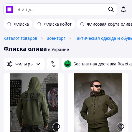
Флиска
Флиска койот
Флисовая кофта олива
Каталог товаров
Военторг
Тактическая одежда и обув
Флиска олива
в Украине
Фильтры
Бесплатная доставка Rozetk