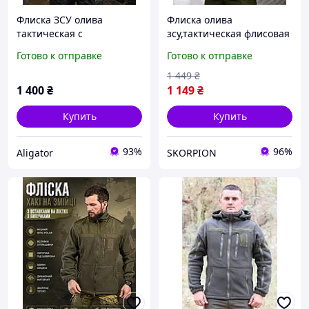
Флиска ЗСУ олива
Флиска олива
тактическая с
зсу,тактическая флисовая
капюшоном, военная
кофта олива,военная
Готово к отправке
Готово к отправке
тёплая флисовая кофта
флиска олива
на замке, тёплая военная
ЗСУ,мужская армейская
1 449
₴
кофта ЗСУ
флиска олива с
1 400
₴
1 149
₴
капюшоном
Купить
Купить
93%
96%
Aligator
SKORPION