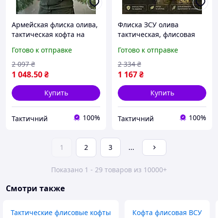
Армейская флиска олива,
Флиска ЗСУ олива
тактическая кофта на
тактическая, флисовая
замке зсу, мужская
кофта хаки с липучками,
Готово к отправке
Готово к отправке
флисовая кофта хаки S
армейская флисовка
Ne2kx
мужская теплая XL Hn1ak
2 097
₴
2 334
₴
1 048
.50
₴
1 167
₴
Купить
Купить
100%
100%
Тактичний
Тактичний
1
2
3
...
Показано 1 - 29 товаров из 10000+
Смотри также
Тактические флисовые кофты
Кофта флисовая ВСУ