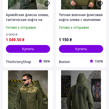
Армейская флиска олива,
Теплая военная флисовая
тактическая кофта на
кофта олива с молниями
замке зсу, мужская
зсу, плотная военная
Готово к отправке
Готово к отправке
флисовая кофта хаки S
кофта флиска, армейская
ethgh
флиска ДШВ олива
2 099
₴
_M2_zx8c
1 049
.50
₴
1 150
₴
Купить
Купить
98%
100%
TheVictoryShop
Boston