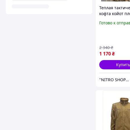
Теплая тактич
кофта койот пл
300 г/м², флиск
Готово к отпра
армейская на 
карманами XL
2 340
₴
1 170
₴
Купит
"NITRO SHOP" Інтернет магазин