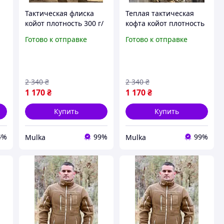
Тактическая флиска
Теплая тактическая
койот плотность 300 г/
кофта койот плотность
м² на молнии с
300 г/м², флиска
Готово к отправке
Готово к отправке
ри
карманами, флисовая
армейская на молнии с
и
кофта зсу М As9ub
карманами XL As9ub
2 340
₴
2 340
₴
1 170
₴
1 170
₴
Купить
Купить
4%
99%
99%
Mulka
Mulka