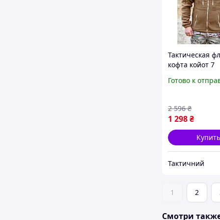
Тактическая ф
кофта койот 7
карманов, теп
Готово к отпра
армейская фли
койот, мужская
койот зсу 48 N
2 596
₴
1 298
₴
Купит
Тактичний
1
2
Смотри такж