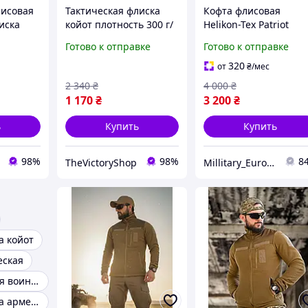
лисовая
Тактическая флиска
Кофта флисовая
иска
койот плотность 300 г/
Helikon-Tex Patriot
ойот с
м² на молнии с
Jacket Coyote,
Готово к отправке
Готово к отправке
иска
карманами, флисовая
тактическая
кофта зсу М Cv4as
утепленная флиска
320
от
₴
/мес
йот
койот с капюшоном и
2 340
₴
4 000
₴
карманами
1 170
₴
3 200
₴
ь
Купить
Купить
98%
98%
8
TheVictoryShop
Millitary_Europe_Store
а койот
еская
Кофта флисовая воинская
Флисовая кофта армейская