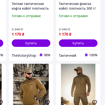
Теплая тактическая
Тактическая флиска
кофта койот плотность
койот плотность 300 г/
300 г/м², флиска
м² на молнии с
Готово к отправке
Готово к отправке
армейская на молнии с
карманами, флисовая
карманами XL Cv4as
кофта зсу М Pb4dg
2 340
₴
2 340
₴
1 170
₴
1 170
₴
Купить
Купить
4%
98%
100%
TheVictoryShop
Тактичний