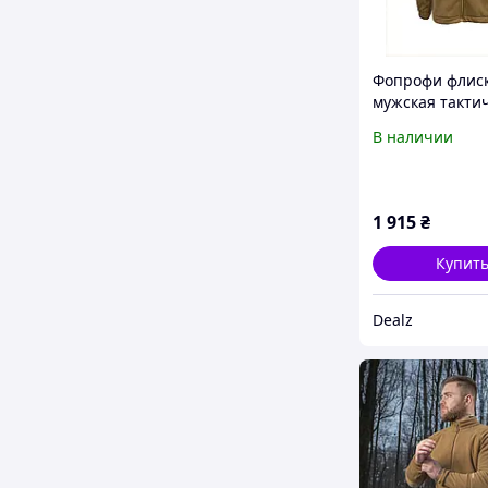
Фопрофи флис
мужская тактич
карманами кой
В наличии
A8684104C
1 915
₴
Купит
Dealz