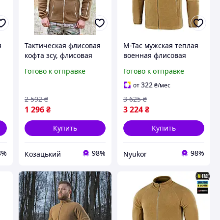
я
Тактическая флисовая
M-Tac мужская теплая
кофта зсу, флисовая
военная флисовая
кофта койот, военная
кофта койот
Готово к отправке
Готово к отправке
флисовка койот
ji
мужская 56 asovfji
322
от
₴
/мес
2 592
₴
3 625
₴
1 296
₴
3 224
₴
Купить
Купить
8%
98%
98%
Козацький
Nyukor