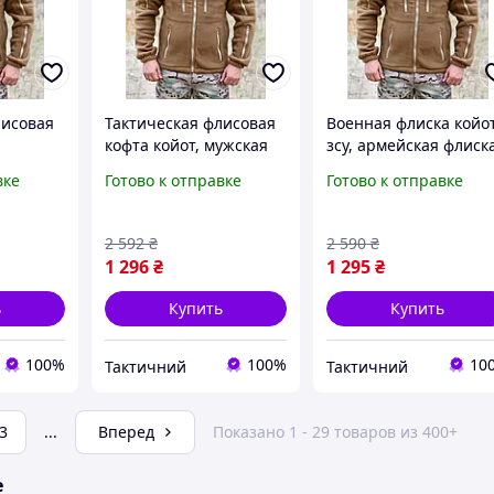
лисовая
Тактическая флисовая
Военная флиска койо
кофта койот, мужская
зсу, армейская флиск
лая
флиска койот зсу,
койот 7 карманов,
вке
Готово к отправке
Готово к отправке
ска
военная флиска на
теплая тактическая
 флиска
молнии койот 54 Ne2kx
кофта койот 58 Ne2kx
e2kx
2 592
₴
2 590
₴
1 296
₴
1 295
₴
ь
Купить
Купить
100%
100%
10
Тактичний
Тактичний
3
...
Вперед
Показано 1 - 29 товаров из 400+
е