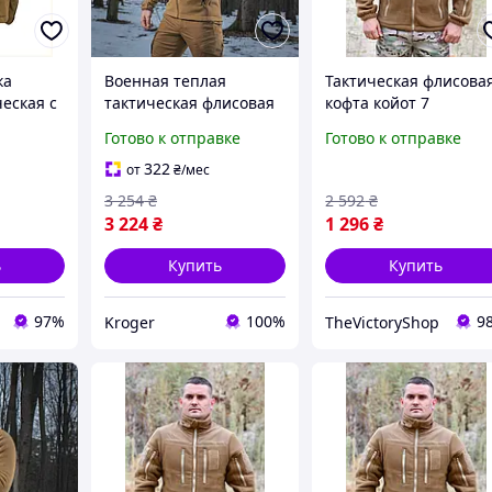
ка
Военная теплая
Тактическая флисова
еская с
тактическая флисовая
кофта койот 7
от
кофта койот M-Tac
карманов, теплая
Готово к отправке
Готово к отправке
армейская флиска
койот, мужская флиск
322
от
₴
/мес
койот зсу 48 frocgs
3 254
₴
2 592
₴
3 224
₴
1 296
₴
ь
Купить
Купить
97%
100%
9
Kroger
TheVictoryShop