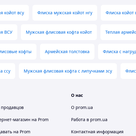
я койот всу
Флиска мужская койот нгу
Флиска койот 
ая ВСУ
Мужская флисовая кофта койот
Теплая армейс
флисовые кофты
Армейская толстовка
Флиска с нагр
а ссу
Мужская флисовая кофта с липучками зсу
Флис
О нас
 продавцов
О prom.ua
ернет-магазин
на Prom
Работа в prom.ua
авать на Prom
Контактная информация