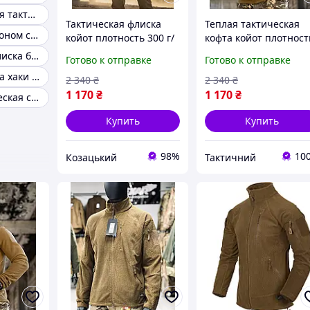
Кофта флисовая тактическая хаки
Тактическая флиска
Теплая тактическая
Флиска капюшоном coyote
койот плотность 300 г/
кофта койот плотност
м² на молнии с
300 г/м², флиска
Тактическая флиска без замка
Готово к отправке
Готово к отправке
карманами, флисовая
армейская на молнии
Военная флиска хаки з капюшоном
кофта зсу М Yu7mn
карманами XL Pb4dg
2 340
₴
2 340
₴
1 170
₴
1 170
₴
Флиска тактическая с капюшоном
Купить
Купить
98%
10
Козацький
Тактичний