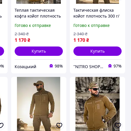
Теплая тактическая
Тактическая флиска
ь
кофта койот плотность
койот плотность 300 г/
300 г/м², флиска
м² на молнии с
Готово к отправке
Готово к отправке
 с
армейская на молнии с
карманами, флисовая
карманами XL Yu7mn
кофта зсу М
2 340
₴
2 340
₴
1 170
₴
1 170
₴
Купить
Купить
0%
98%
97%
Козацький
"NITRO SHOP" Інтернет магазин