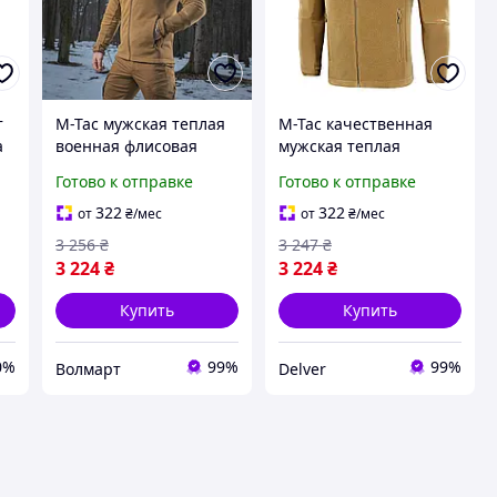
т
M-Tac мужская теплая
M-Tac качественная
а
военная флисовая
мужская теплая
кофта койот с
военная флисовая
Готово к отправке
Готово к отправке
карманами и молнией
кофта койот с молнией
322
322
от
₴
/мес
от
₴
/мес
3 256
₴
3 247
₴
3 224
₴
3 224
₴
Купить
Купить
0%
99%
99%
Волмарт
Delver