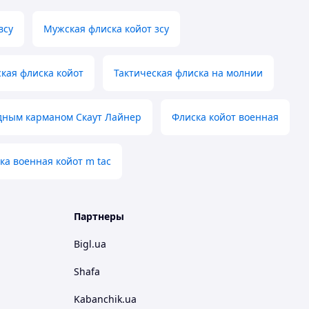
всу
Мужская флиска койот зсу
кая флиска койот
Тактическая флиска на молнии
удным карманом Скаут Лайнер
Флиска койот военная
ка военная койот m tac
Партнеры
Bigl.ua
Shafa
Kabanchik.ua