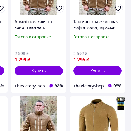
я
Армейская флиска
Тактическая флисовая
койот плотная,
кофта койот, мужская
мужская флисовая
флиска койот зсу,
Готово к отправке
Готово к отправке
кофта койот,
военная флиска на
а
тактическая кофта зсу
молнии койот 54 frocgs
52 frocgs
2 598
₴
2 592
₴
1 299
₴
1 296
₴
Купить
Купить
8%
98%
98%
TheVictoryShop
TheVictoryShop