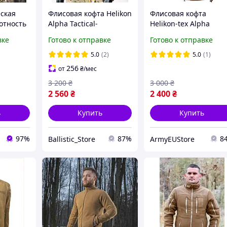
еская
Флисовая кофта Helikon
Флисовая кофта
отность
Alpha Tactical-
Helikon-tex Alpha
а
Coyote,тактическая
Tactical - Coyote
вке
Готово к отправке
Готово к отправке
молнии с
вафельная флиска с
,тактическая милита
карманами для
флиска с карманами 
5.0
(2)
5.0
(1)
военных ВСУ койот
липучками вафелька
256
от
₴
/мес
цвета койот
3 200
₴
3 000
₴
2 560
₴
2 400
₴
ь
Купить
Купить
97%
87%
8
Ballistic_Store
ArmyEUStore