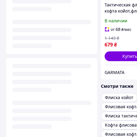
Тактическая ф
кофта койот,фл
койот,флиска к
В наличии
карманами,фл
зсу,флиска зсу
68
от
₴
/мес
койот,кофта ко
1 149
₴
679
₴
Купит
GARMATA
Смотри также
Флиска койот
Флисовая кофт
Флиска тактич