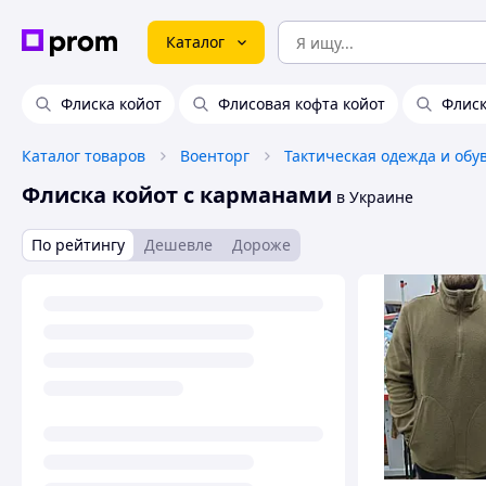
Каталог
Флиска койот
Флисовая кофта койот
Флиск
Каталог товаров
Военторг
Тактическая одежда и обу
Флиска койот с карманами
в Украине
По рейтингу
Дешевле
Дороже