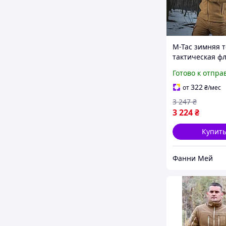
M-Tac зимняя 
тактическая ф
кофта койот н
Готово к отпра
322
от
₴
/мес
3 247
₴
3 224
₴
Купит
Фанни Мей