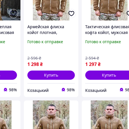
теплая
Армейская флиска
Тактическая флисова
лисовая
койот плотная,
кофта койот, мужская
а молнии
мужская флисовая
флиска койот зсу,
вке
Готово к отправке
Готово к отправке
кофта койот,
военная флиска на
тактическая кофта зсу
молнии койот 54 asovf
52 asovfji
2 596
₴
2 594
₴
1 298
₴
1 297
₴
ь
Купить
Купить
98%
98%
9
Козацький
Козацький