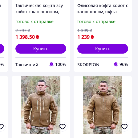
я
Тактическая кофта зсу
Флисовая кофта койот с
койот с капюшоном,
капюшоном,кофта
мужская флисовая
койот,тактическая
Готово к отправке
Готово к отправке
кофта, теплая
кофта койот
x
армейская флиска
песочная,армейская
2 797
₴
1 399
₴
койот 46 Ne2kx
теплая флиска койот
1 398
.50
₴
1 239
₴
Купить
Купить
0%
100%
96%
Тактичний
SKORPION