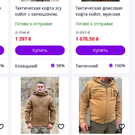
я
Тактическая кофта зсу
Тактическая флисовая
койот с капюшоном,
кофта койот, мужская
мужская флисовая
флисовая кофта,теплая
Готово к отправке
Готово к отправке
кофта, теплая
армейская флиска
ji
армейская флиска
койот Ne2kx
2 794
₴
3 357
₴
койот 46 asovfji
1 397
₴
1 678
.50
₴
Купить
Купить
8%
98%
100%
Козацький
Тактичний