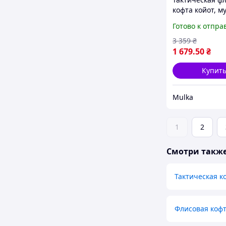
кофта койот, м
флисовая кофт
Готово к отпра
армейская фли
койот Vc5f8u
3 359
₴
1 679
.50
₴
Купит
Mulka
1
2
Смотри такж
Тактическая к
Флисовая кофт