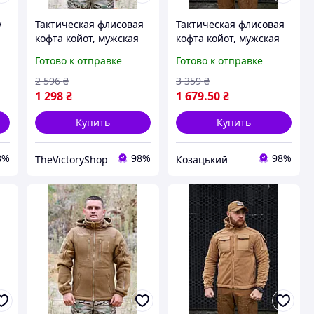
у
Тактическая флисовая
Тактическая флисовая
кофта койот, мужская
кофта койот, мужская
флиска койот зсу,
флисовая кофта,теплая
Готово к отправке
Готово к отправке
теплая армейская
армейская флиска
флиска койот 60 frocgs
койот asovfji
2 596
₴
3 359
₴
1 298
₴
1 679
.50
₴
Купить
Купить
8%
98%
98%
TheVictoryShop
Козацький