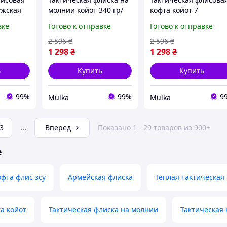
ужская
молнии койот 340 гр/
кофта койот 7
а,теплая
м3, теплая армейская
карманов, теплая
вке
Готово к отправке
Готово к отправке
ска
флиска койот, военная
армейская флиска
флиска койот зсу 46
койот, мужская флиск
2 596
₴
2 596
₴
ygmjn
койот зсу 48 ygmjn
1 298
₴
1 298
₴
ь
Купить
Купить
99%
99%
9
Mulka
Mulka
3
...
Вперед
Показано 1 - 29 товаров из 900+
е
офта флис зсу
Армейская флиска
Теплая тактическая 
а койот
Тактическая флиска на молнии
Тактическая 