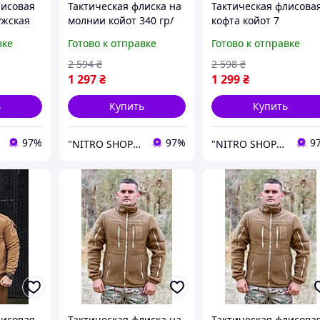
лисовая
Тактическая флиска на
Тактическая флисова
ужская
молнии койот 340 гр/
кофта койот 7
а,теплая
м3, теплая армейская
карманов, теплая
вке
Готово к отправке
Готово к отправке
ска
флиска койот, военная
армейская флиска
флиска койот зсу 46
койот, мужская флиск
2 594
₴
2 598
₴
койот зсу 48
1 297
₴
1 299
₴
ь
Купить
Купить
97%
97%
9
"NITRO SHOP" Інтернет магазин
"NITRO SHOP" Інтернет магазин
лисовая
Тактическая флиска на
Тактическая флисова