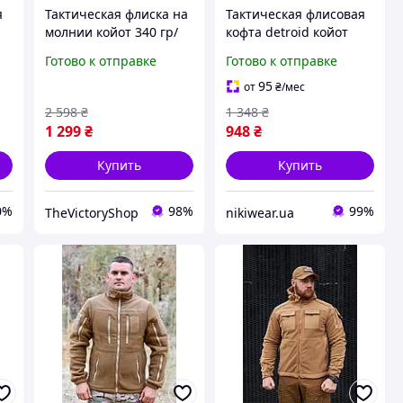
я
Тактическая флиска на
Тактическая флисовая
молнии койот 340 гр/
кофта detroid койот
я
м3, теплая армейская
зимняя на змейке для
Готово к отправке
Готово к отправке
флиска койот, военная
военных, Теплая
флиска койот зсу 46
армейская флиска
95
от
₴
/мес
frocgs
цвета ко nikiwe
2 598
₴
1 348
₴
1 299
₴
948
₴
Купить
Купить
0%
98%
99%
TheVictoryShop
nikiwear.ua