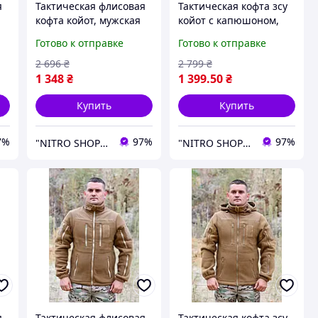
я
Тактическая флисовая
Тактическая кофта зсу
кофта койот, мужская
койот с капюшоном,
флиска койот зсу,
мужская флисовая
Готово к отправке
Готово к отправке
теплая армейская
кофта, теплая
а
флиска койот 60
армейская флиска
2 696
₴
2 799
₴
койот 46
1 348
₴
1 399
.50
₴
Купить
Купить
7%
97%
97%
"NITRO SHOP" Інтернет магазин
"NITRO SHOP" Інтернет магазин
я
Тактическая флисовая
Тактическая кофта зсу