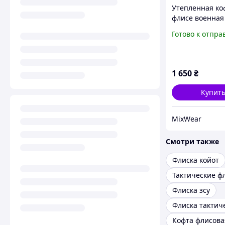
Утепленная ко
флисе военная 
Милитари теп
Готово к отпра
флиска армейс
койот
1 650
₴
Купит
MixWear
Смотри также
Флиска койот
Флиска зсу
Флиска тактич