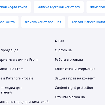
вая кофта койот
Флиска мужская койот всу
Флисовая
ова кофта
Флиска койот военная
Теплая флиска койо
О нас
 продавцов
О prom.ua
ернет-магазин
на Prom
Работа в prom.ua
авать на Prom
Контактная информация
 в Каталоге ProSale
Защита прав на контент
 — медиа для
Content right protection
ателей
Отзывы о prom.ua
 интернет-предпринимателей