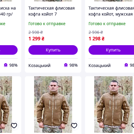
иска на
Тактическая флисовая
Тактическая флисова
40 гр/
кофта койот 7
кофта койот, мужская
мейская
карманов, теплая
флиска койот зсу,
вке
Готово к отправке
Готово к отправке
военная
армейская флиска
теплая армейская
су 46
койот, мужская флиска
флиска койот 60 asovf
2 598
₴
2 596
₴
койот зсу 48 asovfji
1 299
₴
1 298
₴
ь
Купить
Купить
98%
98%
9
Козацький
Козацький