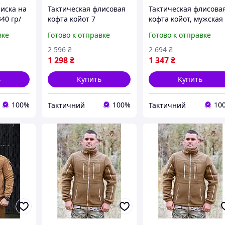
иска на
Тактическая флисовая
Тактическая флисова
40 гр/
кофта койот 7
кофта койот, мужская
мейская
карманов, теплая
флиска койот зсу,
вке
Готово к отправке
Готово к отправке
военная
армейская флиска
теплая армейская
су 46
койот, мужская флиска
флиска койот 60 Ne2k
2 596
₴
2 694
₴
койот зсу 48 Ne2kx
1 298
₴
1 347
₴
ь
Купить
Купить
100%
100%
10
Тактичний
Тактичний