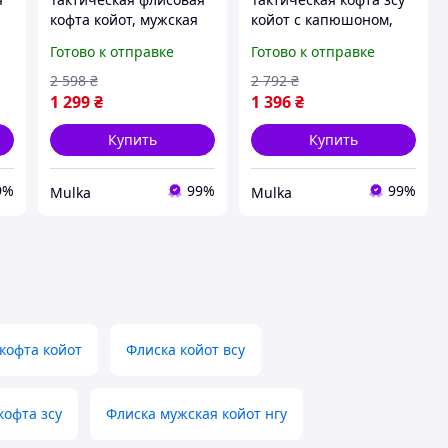
кофта койот, мужская
койот с капюшоном,
флиска койот зсу,
мужская флисовая
Готово к отправке
Готово к отправке
теплая армейская
кофта, теплая
а
флиска койот 60 ygmjn
армейская флиска
2 598
₴
2 792
₴
койот 46 ygmjn
1 299
₴
1 396
₴
Купить
Купить
9%
99%
99%
Mulka
Mulka
кофта койот
Флиска койот всу
кофта зсу
Флиска мужская койот нгу