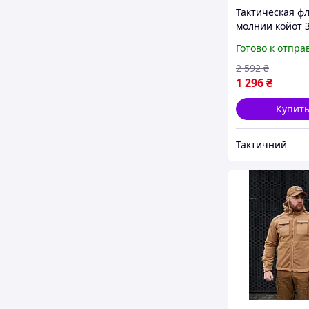
Тактическая фл
молнии койот 3
м3, теплая ар
Готово к отпра
флиска койот, 
флиска койот з
2 592
₴
Ne2kx
1 296
₴
Купит
Тактичний