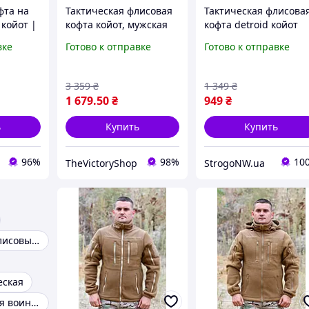
фта на
Тактическая флисовая
Тактическая флисова
койот |
кофта койот, мужская
кофта detroid койот
лая
флисовая кофта,теплая
зимняя на змейке дл
вке
Готово к отправке
Готово к отправке
кая
армейская флиска
военных, Теплая
койот frocgs
армейская флиска
цвета койот с
3 359
₴
1 349
₴
липучками пп4745
1 679
.50
₴
949
₴
ь
Купить
Купить
96%
98%
10
TheVictoryShop
StrogoNW.ua
Тактические флисовые кофты
еская
Кофта флисовая воинская