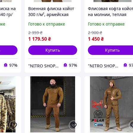
иска на
Военная флиска койот
Флисовая кофта койо
40 гр/
300 г/м², армейская
на молнии, теплая
мейская
флиска зсу, теплая
флиска койот, мужска
вке
Готово к отправке
Готово к отправке
военная
тактическая кофта
флиска койот зсу L
су 46
койот 46
2 359
₴
2 900
₴
1 179
.50
₴
1 450
₴
ь
Купить
Купить
97%
97%
9
"NITRO SHOP" Інтернет магазин
"NITRO SHOP" Інтернет магазин