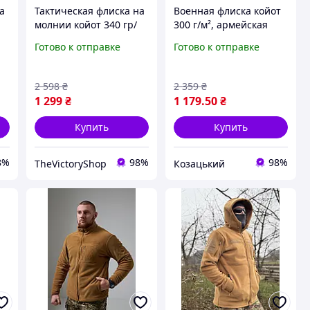
а
Тактическая флиска на
Военная флиска койот
молнии койот 340 гр/
300 г/м², армейская
я
м3, теплая армейская
флиска зсу, теплая
Готово к отправке
Готово к отправке
я
флиска койот, военная
тактическая кофта
флиска койот зсу 46
койот 46 asovfji
frocgs
2 598
₴
2 359
₴
1 299
₴
1 179
.50
₴
Купить
Купить
8%
98%
98%
TheVictoryShop
Козацький