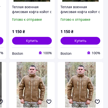
т
Теплая военная
Теплая военная
флисовая кофта койот с
флисовая кофта койот с
я
молниями зсу, плотная
молниями зсу, плотная
Готово к отправке
Готово к отправке
военная кофта флиска,
военная кофта флиска,
армейская флиска ДШВ
армейская флиска
койот _M2_zx8c
"Пихота" койот
1 150
₴
1 150
₴
_M2_zx8c
Купить
Купить
7%
100%
100%
Boston
Boston