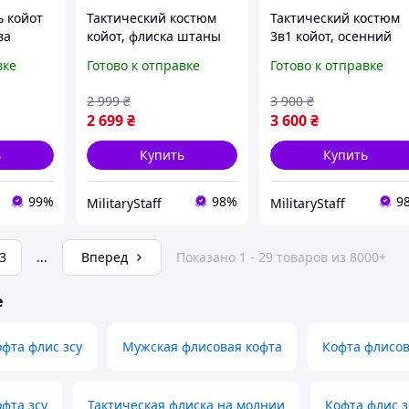
ь койот
Тактический костюм
Тактический костюм
ва
койот, флиска штаны
3в1 койот, осенний
койот, осенний
костюм койот, костю
вке
Готово к отправке
Готово к отправке
комплект койот, брюки
тройка койот, костюм
с флиской кайот,
осенний койот флиск
2 999
₴
3 900
₴
костюм койот
2 699
₴
3 600
₴
ь
Купить
Купить
99%
98%
9
MilitaryStaff
MilitaryStaff
3
...
Вперед
Показано 1 - 29 товаров из 8000+
е
офта флис зсу
Мужская флисовая кофта
Кофта флисо
офта зсу
Тактическая флиска на молнии
Кофта флис з