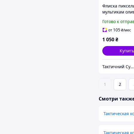
Флиска пиксел
мультикам оли
Готово к отпра
105
от
₴
/мес
1 050
₴
Купит
Тактичний Супермаркет
1
2
Смотри такж
Тактическая к
Тактическая к