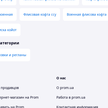
военная
Флисовая кофта ссу
Военная флисова кофта
ска койот
категории
овки и регланы
О нас
 продавцов
О prom.ua
ернет-магазин
на Prom
Работа в prom.ua
авать на Prom
Контактная информация