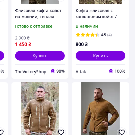
т
Флисовая кофта койот
Кофта флисовая с
на молнии, теплая
капюшоном койот /
я
флиска койот, мужская
фліска з капюшоном /
Готово к отправке
В наличии
флиска койот зсу L
флиска с капюшоном
Plk1f8
койот / флиска нгу
4.5
(4)
2 900
₴
1 450
₴
800
₴
Купить
Купить
8%
98%
100%
TheVictoryShop
A-tak