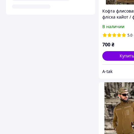
Кофта флисовая
фліска кайот / 
нгу / флиска ко
В наличии
флисовая кофт
5.0
700
₴
Купит
A-tak