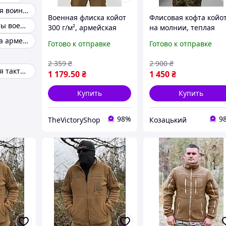
Кофта флисовая воинская
Военная флиска койот
Флисовая кофта койо
Флисовые кофты военные
300 г/м², армейская
на молнии, теплая
флиска зсу, теплая
флиска койот, мужска
Флисовая кофта армейская
Готово к отправке
Готово к отправке
тактическая кофта
флиска койот зсу L
койот 46 tgfry
asovfji
2 359
₴
2 900
₴
Кофта флисовая тактическая хаки
1 179
.50
₴
1 450
₴
Купить
Купить
98%
9
TheVictoryShop
Козацький