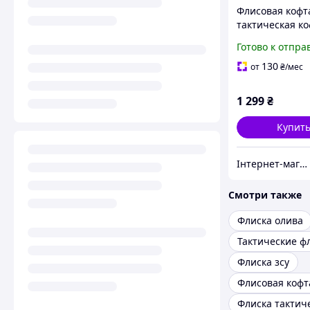
Флисовая кофта
тактическая к
койот, флиска к
Готово к отпра
теплая флиска 
флиска ссу, ко
130
от
₴
/мес
1 299
₴
Купит
Інтернет-магазин "Закупка онлайн"
Смотри также
Флиска олива
Флиска зсу
Флисовая кофт
Флиска тактич