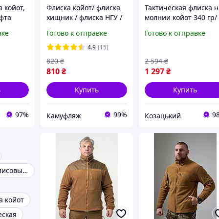
 койот,
Флиска койот/ флиска
Тактическая флиска н
офта
хищник / флиска НГУ /
молнии койот 340 гр/
ойот,
флиска НГУ
м3, теплая армейска
вке
Готово к отправке
Готово к отправке
койот,
флиска койот, военна
фта
флиска койот зсу 46
4.9
(15)
asovfji
820
₴
2 594
₴
810
₴
1 297
₴
ь
Купить
Купить
97%
99%
9
Камуфляж
Козацький
Тактические флисовые кофты
а койот
еская