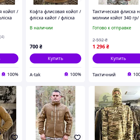
 койот /
Кофта флисовая койот /
Тактическая флиска н
фліска
фліска кайот / фліска
молнии койот 340 гр/
йот /
нгу / флиска койот /
м3, теплая армейска
В наличии
Готово к отправке
а койот
флисовая кофта койот
флиска койот, военна
флиска койот зсу 46
(4)
2 592
₴
Ne2kx
700
₴
1 296
₴
ь
Купить
Купить
100%
100%
10
A-tak
Тактичний