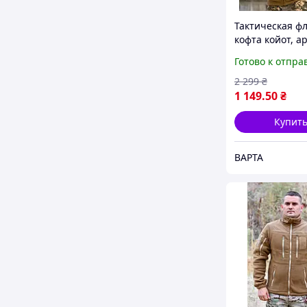
Тактическая ф
кофта койот, а
флиска с подкл
Готово к отпра
мужская флиск
зсу
2 299
₴
1 149
.50
₴
Купит
ВАРТА