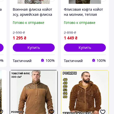
а
Военная флиска койот
Флисовая кофта койот
зсу, армейская флиска
на молнии, теплая
я
койот 7 карманов,
флиска койот, мужская
Готово к отправке
Готово к отправке
я
теплая тактическая
флиска койот зсу L
кофта койот 58 Ne2kx
Ne2kx
2 590
₴
2 898
₴
1 295
₴
1 449
₴
Купить
Купить
0%
100%
100%
Тактичний
Тактичний