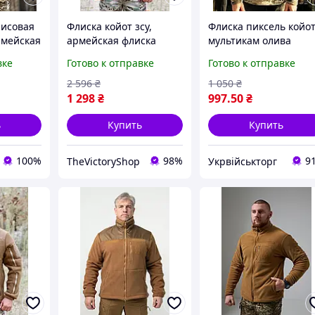
лисовая
Флиска койот зсу,
Флиска пиксель койо
рмейская
армейская флиска
мультикам олива
адкой,
койот 7 карманов,
вке
Готово к отправке
Готово к отправке
а койот
теплая тактическая
кофта койот 58 frocgs
2 596
₴
1 050
₴
1 298
₴
997
.50
₴
ь
Купить
Купить
100%
98%
9
TheVictoryShop
Укрвійськторг