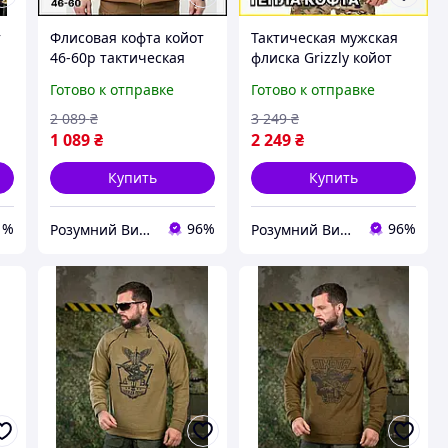
т
Флисовая кофта койот
Тактическая мужская
46-60р тактическая
флиска Grizzly койот
теплая военная флиска
теплая флисовая кофта
Готово к отправке
Готово к отправке
койот на молнии с
военная армейская
велкро панелями Р/В
кофта на молнии Р/В
2 089
₴
3 249
₴
1 089
₴
2 249
₴
Купить
Купить
1%
96%
96%
Розумний Вибір
Розумний Вибір