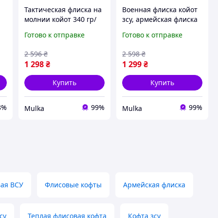
Тактическая флиска на
Военная флиска койот
молнии койот 340 гр/
зсу, армейская флиска
м
м3, теплая армейская
койот 7 карманов,
Готово к отправке
Готово к отправке
флиска койот, военная
теплая тактическая
а
флиска койот зсу 46
кофта койот 58 ygmjn
2 596
₴
2 598
₴
ygmjn
1 298
₴
1 299
₴
Купить
Купить
8%
99%
99%
Mulka
Mulka
вая ВСУ
Флисовые кофты
Армейская флиска
су
Теплая флисовая кофта
Кофта зсу