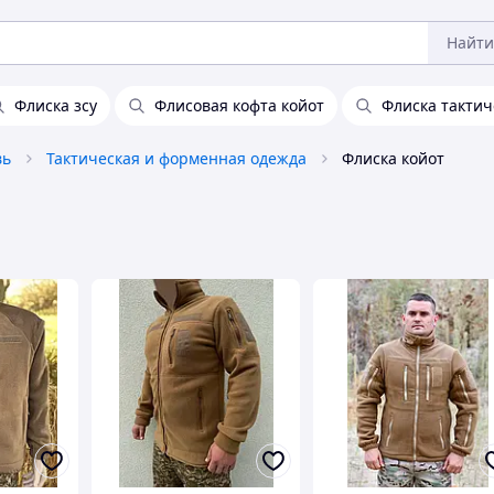
Найти
Флиска зсу
Флисовая кофта койот
Флиска тактич
вь
Тактическая и форменная одежда
Флиска койот