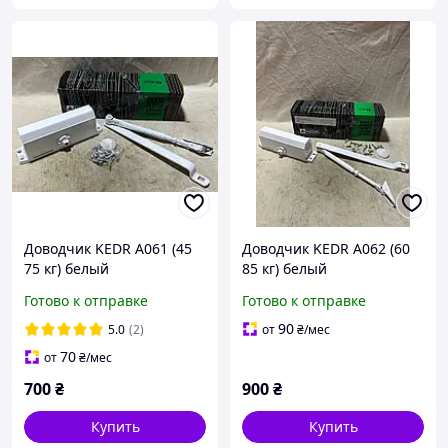
Доводчик KEDR A061 (45
Доводчик KEDR A062 (60
75 кг) белый
85 кг) белый
Готово к отправке
Готово к отправке
90
5.0
(2)
от
₴
/мес
70
от
₴
/мес
700
₴
900
₴
Купить
Купить