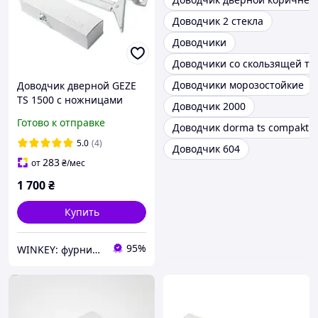
Доводчик 2 стекла
Доводчики
Доводчики со скользящей тя
Доводчики морозостойкие
Доводчик дверной GEZE
TS 1500 с ножницами
Доводчик 2000
белый
Готово к отправке
Доводчик dorma ts compakt
5.0
(4)
Доводчик 604
283
от
₴
/мес
1 700
₴
Купить
95%
WINKEY: фурнитура для окон и дверей