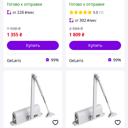
Уличный доводчик на
Уличный доводчик на
Готово к отправке
Готово к отправке
двери / Доводчик двери /
двери / Доводчик двери /
Доводчик для дверей
Доводчик для дверей
226
от
₴
/мес
5.0
(1)
302
от
₴
/мес
1 936
₴
2 584
₴
1 355
₴
1 809
₴
Купить
Купить
99%
99%
GeLaris
GeLaris