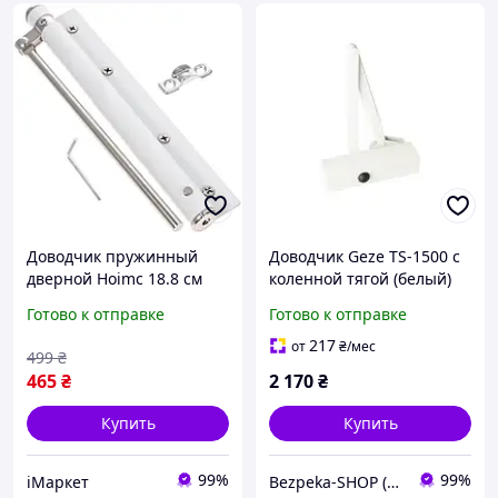
Доводчик пружинный
Доводчик Geze TS-1500 с
дверной Hoimc 18.8 см
коленной тягой (белый)
дотяжка для дверей,
Готово к отправке
Готово к отправке
петля с пружинным
доводчиком белый
217
от
₴
/мес
499
₴
(R051640)
465
₴
2 170
₴
Купить
Купить
99%
99%
iМаркет
Bezpeka-SHOP (Гипермаркет по БЕЗОПАСНОСТИ)