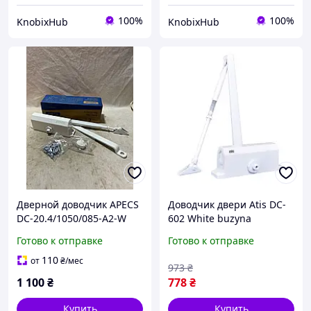
100%
100%
KnobixHub
KnobixHub
Дверной доводчик APECS
Доводчик двери Atis DC-
DC-20.4/1050/085-A2-W
602 White buzyna
Белый
Готово к отправке
Готово к отправке
110
от
₴
/мес
973
₴
1 100
₴
778
₴
Купить
Купить