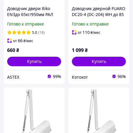
Доводчик двери Riko
Доводчик дверной FUARO
EN3до 65кг/950мм РАЛ
DC20-4 (DC-204) WH до 85
9016 Белый
кг (белый)
Готово к отправке
Готово к отправке
110
5.0
(18)
от
₴
/мес
66
от
₴
/мес
660
₴
1 099
₴
Купить
Купить
99%
96%
ASTEX
Котохот