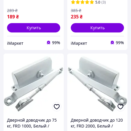
(R051333)
(R051335)
5.0
(3)
289
₴
385
₴
189
₴
235
₴
Купить
Купить
99%
99%
iМаркет
iМаркет
Дверной доводчик до 75
Дверной доводчик до 120
кг, FRD 1000, Белый /
кг, FRD 2000, Белый /