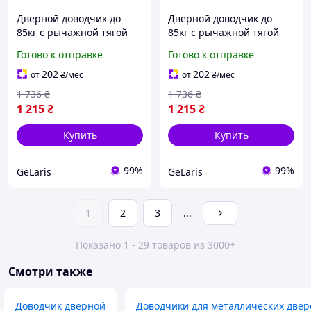
Дверной доводчик до
Дверной доводчик до
85кг с рычажной тягой
85кг с рычажной тягой
Rico 1500, Белый /
Riko 1500, Белый /
Готово к отправке
Готово к отправке
Доводчик дверной /
Доводчик дверной /
Доводчик на входную
Доводчик на входную
202
202
от
₴
/мес
от
₴
/мес
дверь
дверь
1 736
₴
1 736
₴
1 215
₴
1 215
₴
Купить
Купить
99%
99%
GeLaris
GeLaris
1
2
3
...
Показано 1 - 29 товаров из 3000+
Смотри также
Доводчик дверной
Доводчики для металлических двер