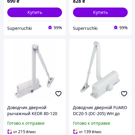
690
₴
828
₴
Купить
Купить
99%
99%
Superruchki
Superruchki
Доводчик дверной
Доводчик дверной FUARO
рычажный KEDR 80-120
DC20-5 (DC-205) WH до
кг (белый)
120 кг (белый)
Готово к отправке
Готово к отправке
215
139
от
₴
/мес
от
₴
/мес