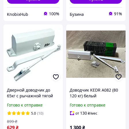
100%
91%
KnobixHub
Бузина
Дверной доводчик до
Доводчик KEDR A082 (80
65кг с рычажной тягой
120 кг) белый
Rico 1000, Белый /
Готово к отправке
Готово к отправке
Доводчик дверной /
Доводчик на входную
130
5.0
(10)
от
₴
/мес
дверь
899
₴
629
₴
1 300
₴