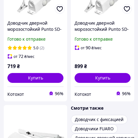
Доводчик дверной
Доводчик дверной
морозостойкий Punto SD-
морозостойкий Punto SD-
2040 WH 55-80 кг (белый)
2050 WH 75-95 кг (белый)
Готово к отправке
Готово к отправке
90
5.0
(2)
от
₴
/мес
72
от
₴
/мес
719
₴
899
₴
Купить
Купить
96%
96%
Котохот
Котохот
Смотри также
Доводчик с фиксацией
Доводчики FUARO
Доводчик дверной коричнев