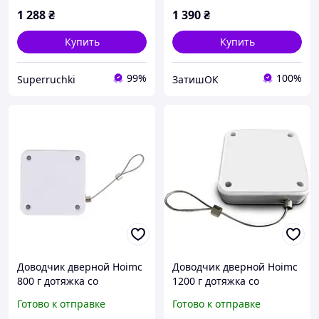
1 288
₴
1 390
₴
Купить
Купить
99%
100%
Superruchki
ЗатишОК
Доводчик дверной Hoimc
Доводчик дверной Hoimc
800 г дотяжка со
1200 г дотяжка со
стальным тросом для
стальным тросом для
Готово к отправке
Готово к отправке
дверей и окон белый
дверей и окон белый