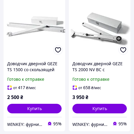
Доводчик дверной GEZE
Доводчик дверной GEZE
TS 1500 со скользящей
TS 2000 NV BC с
шиной белый
фиксацией белый
Готово к отправке
Готово к отправке
417
658
от
₴
/мес
от
₴
/мес
2 500
₴
3 950
₴
Купить
Купить
95%
95%
WINKEY: фурнитура для окон и дверей
WINKEY: фурнитура для окон и дверей