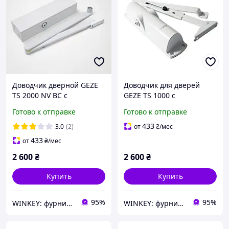
Доводчик дверной GEZE
Доводчик для дверей
TS 2000 NV BC c
GEZE TS 1000 с
ножницами белый
ножницами белый
Готово к отправке
Готово к отправке
433
3.0
(2)
от
₴
/мес
433
от
₴
/мес
2 600
₴
2 600
₴
Купить
Купить
95%
95%
WINKEY: фурнитура для окон и дверей
WINKEY: фурнитура для окон и дверей