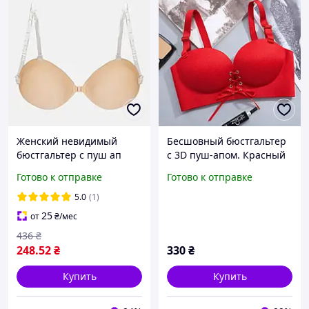
Женский невидимый
Бесшовный бюстгальтер
бюстгальтер с пуш ап
с 3D пуш-апом. Красный
клейкий силиконовый
(на размер 75 B)
Готово к отправке
Готово к отправке
бюстгальтер невидимка
лифчик с бретельками на
5.0
(1)
клейкой основе A
25
от
₴
/мес
436
₴
248
.52
₴
330
₴
Купить
Купить