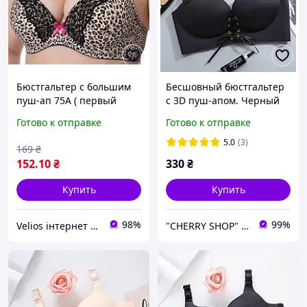
Бюстгальтер с большим
Бесшовный бюстгальтер
пуш-ап 75А ( первый
с 3D пуш-апом. Черный
размер) Lemila лифчик
(на размер 75 B)
Готово к отправке
Готово к отправке
леопардовый 75А
5.0
(3)
169
₴
152
.10
₴
330
₴
Купить
Купить
98%
99%
Velios інтернет магазин нижньої білизни
"CHERRY SHOP" Косметика, женская одежда и аксессуары