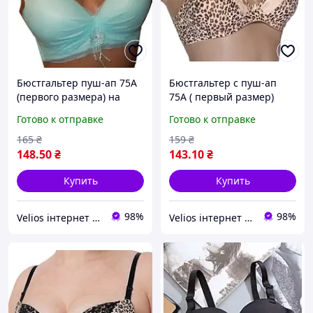
Бюстгальтер пуш-ап 75А
Бюстгальтер с пуш-ап
(первого размера) на
75А ( первый размер)
четыре крючка лифчик
Lemila лифчик бежевый
Готово к отправке
Готово к отправке
бюстик
леопардовый 75А
165
₴
159
₴
148
.50
₴
143
.10
₴
Купить
Купить
98%
98%
Velios інтернет магазин нижньої білизни
Velios інтернет магазин нижньої білизни