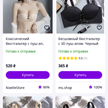
Классический
Бесшовный бюстгальтер
бюстгальтер с пуш-ап,
с 3D пуш-апом. Черный
лифчик анжелика с пуш-
(на размер 75 B)
Готово к отправке
Готово к отправке
ап, бюстгальтер без
косточек
5.0
(1)
520
₴
365
₴
Купить
Купить
96%
100%
NoelleStore
ms.shop