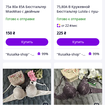
75a 80a 85А Бюстгальтер
75,80А-В Кружевной
MiaoMiao с двойным
Бюстгальтер Lulola с пуш-
супер пуш-ап чашка A
ап push up лифчик 2
Готово к отправке
Готово к отправке
лифчик усиленный push-
второй размер
up 1 размер груди
кружевное женское бельё
22
от
₴
/мес
фиолетовый
бордо
150
₴
225
₴
Купить
Купить
99%
99%
"Rusalka-shop" - інтернет магазин спідньої жіночої білизни
"Rusalka-shop" - інтернет магазин спідньої жіночої білизни