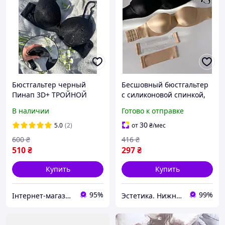
Бюстгальтер черный
Бесшовный бюстгальтер
Пинап 3D+ ТРОЙНОЙ
с силиконовой спинкой,
ПУШ АП СУПЕР для
лифчик с сменными
В наличии
Готово к отправке
маленькой груди АВ
спинками и пуш-ап
лифчик лиф с очень
30
5.0
(2)
от
₴
/мес
большим пушап
600
₴
416
₴
510
₴
297
₴
Купить
Купить
95%
99%
Інтернет-магазин товарів для дому "The Rechi"
Эстетика. Нижнее белье.