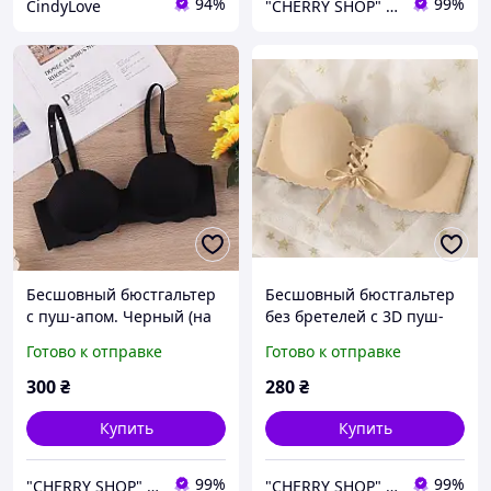
94%
99%
CindyLove
"CHERRY SHOP" Косметика, женская одежда и аксессуары
Бесшовный бюстгальтер
Бесшовный бюстгальтер
с пуш-апом. Черный (на
без бретелей с 3D пуш-
размер 75 B)
апом. Бежевый (на
Готово к отправке
Готово к отправке
размер 70-75 B)
300
₴
280
₴
Купить
Купить
99%
99%
"CHERRY SHOP" Косметика, женская одежда и аксессуары
"CHERRY SHOP" Косметика, женская одежда и аксессуары