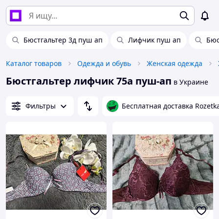
Бюстгальтер 3д пуш ап
Лифчик пуш ап
Бюс
Каталог товаров
Одежда и обувь
Женская одежда
Бюстгальтер лифчик 75а пуш-ап
в Украине
Фильтры
Бесплатная доставка Rozetk