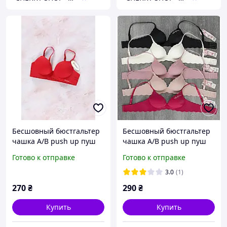
Бесшовный бюстгальтер
Бесшовный бюстгальтер
чашка А/В push up пуш
чашка А/В push up пуш
ап 75 А/В цвет бордовый
ап цвет молочный 75-80
Готово к отправке
Готово к отправке
А/В
3.0
(1)
270
₴
290
₴
Купить
Купить