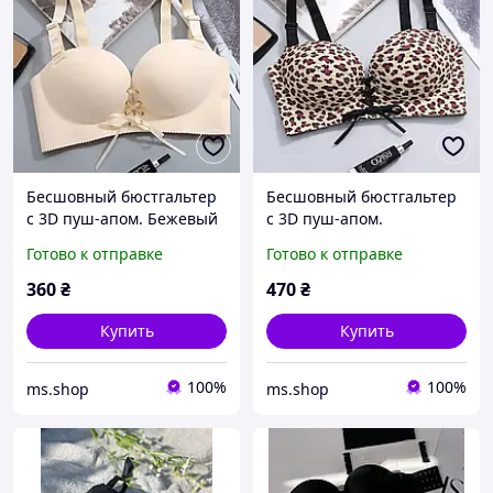
Бесшовный бюстгальтер
Бесшовный бюстгальтер
с 3D пуш-апом. Бежевый
с 3D пуш-апом.
(на размер 75 B)
Леопардовый принт (на
Готово к отправке
Готово к отправке
размер 75 B)
360
₴
470
₴
Купить
Купить
100%
100%
ms.shop
ms.shop