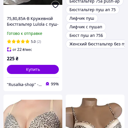
Бюстгальтер 75а push-ap
Бюстгальтер пуш ап 75
Лифчик пуш
75,80,85А-В Кружевной
Бюстгальтер Lulola с пуш-
Лифчик с пушап
ап push up лифчик 2
Готово к отправке
Бюст пуш ап 75Б
второй размер для
маленькой груди женская
5.0
(2)
Женский бюстгальтер без пу
бельё белый
22
от
₴
/мес
225
₴
Купить
99%
"Rusalka-shop" - інтернет магазин спідньої жіночої білизни