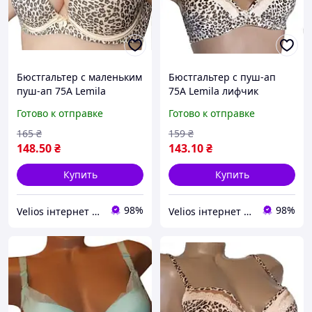
Бюстгальтер с маленьким
Бюстгальтер с пуш-ап
пуш-ап 75А Lemila
75А Lemila лифчик
лифчик бежевый
кремовый леопардовый
Готово к отправке
Готово к отправке
леопардовый
75А
165
₴
159
₴
148
.50
₴
143
.10
₴
Купить
Купить
98%
98%
Velios інтернет магазин нижньої білизни
Velios інтернет магазин нижньої білизни