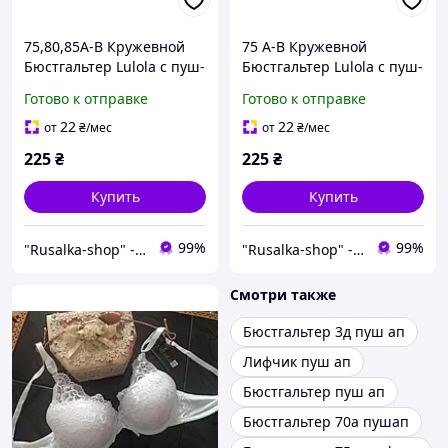
75,80,85А-В Кружевной
75 А-В Кружевной
Бюстгальтер Lulola с пуш-
Бюстгальтер Lulola с пуш-
ап push up лифчик 2
ап push up лифчик 2
Готово к отправке
Готово к отправке
второй размер для
второй размер для
маленькой груди женская
маленькой груди женская
22
22
от
₴
/мес
от
₴
/мес
бельё беж
бельё слива
225
₴
225
₴
Купить
Купить
99%
99%
"Rusalka-shop" - інтернет магазин спідньої жіночої білизни
"Rusalka-shop" - інтернет магазин спідньої жіночої білизни
Смотри также
Бюстгальтер 3д пуш ап
Лифчик пуш ап
Бюстгальтер пуш ап
Бюстгальтер 70а пушап