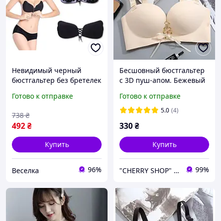
Невидимый черный
Бесшовный бюстгальтер
бюстгальтер без бретелек
с 3D пуш-апом. Бежевый
пуш-ап чашка С для
(на размер 75 B)
Готово к отправке
Готово к отправке
декольте и открытых
нарядов FLAME
5.0
(4)
738
₴
492
₴
330
₴
Купить
Купить
96%
99%
Веселка
"CHERRY SHOP" Косметика, женская одежда и аксессуары