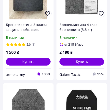
Бронепластина 3 класса
Бронепластина 4 клас
защиты в обшивке.
бронеплита (3,8 кг)
Легкая 2.9-3.1кг. С
бронеплити 4 клас
В наличии
В наличии
протоколами.
бронепластини 30х25
Бронеплита 3 класа.
бронеплити
219
5.0
(1)
от
₴
/мес
1 500
₴
2 190
₴
Купить
Купить
100%
95%
armor.army
Galore Tactic