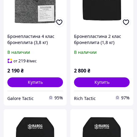
Бронепластина 4 клас
Бронепластина 2 клас
бронеплита (3,8 кг)
бронеплита (1,8 кг)
бронеплити 4 клас
бронепластини легкі
В наличии
В наличии
бронепластини 30х25
бронеплити 25х30
бронеплити
бронеплити 2 клас
219
от
₴
/мес
бронепластини для
2 190
₴
2 800
₴
бронежилета
Купить
Купить
95%
97%
Galore Tactic
Rich Tactic