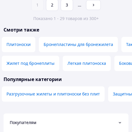
1
2
3
...
Показано 1 - 29 товаров из 300+
Смотри также
Плитоноски
Бронепластины для бронежилета
Та
Жилет под бронеплиты
Легкая плитоноска
Боков
Популярные категории
Разгрузочные жилеты и плитоноски без плит
Защитные
Покупателям