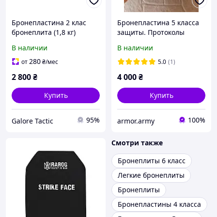
Бронепластина 2 клас
Бронепластина 5 класса
бронеплита (1,8 кг)
защиты. Протоколы
бронепластини легкі
обстрела!!! Бронеплита 5
В наличии
В наличии
бронеплити 25х30
класа.
бронеплити 2 клас
280
от
₴
/мес
5.0
(1)
бронепластини для
2 800
₴
4 000
₴
бронежилета
Купить
Купить
95%
100%
Galore Tactic
armor.army
Смотри также
Бронеплиты 6 класс
Легкие бронеплиты
Бронеплиты
Бронепластины 4 класса