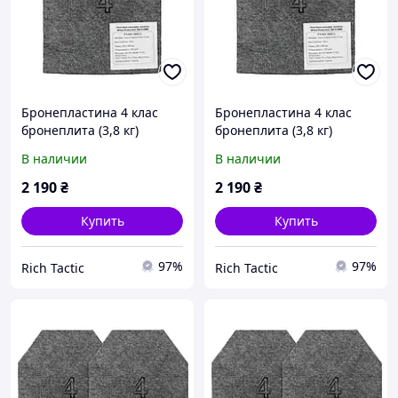
Бронепластина 4 клас
Бронепластина 4 клас
бронеплита (3,8 кг)
бронеплита (3,8 кг)
бронеплити 4 клас
бронеплити 4 клас
В наличии
В наличии
бронепластини 30х25
бронепластини 30х25
бронеплити
бронеплити
2 190
₴
2 190
₴
Купить
Купить
97%
97%
Rich Tactic
Rich Tactic