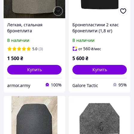
Легкая, стальная
Бронепластини 2 клас
бронеплита
бронеплити (1,8 кг)
(бронепластина) 3 класса
бронепластини легкі
В наличии
В наличии
защиты 2.9-3.1 кг в
бронеплити 25х30
обшивке 25х30 см. С
бронеплити 2 клас
560
5.0
(3)
от
₴
/мес
протоколам
бронепластини комплект
1 500
₴
5 600
₴
(2 штуки)
Купить
Купить
100%
95%
armor.army
Galore Tactic