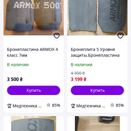
Бронепластина ARMOX 4
Бронеплита 5 Уровня
класс 7мм
защиты.Бронепластина
Armox600T 7 мм.+
В наличии
В наличии
СЕРТИФИКАТ
4 300
₴
3 500
₴
3 199
₴
Купить
Купить
85%
85%
🏆 Медтехника — 20 лет надежности
🏆 Медтехника — 20 лет надежности