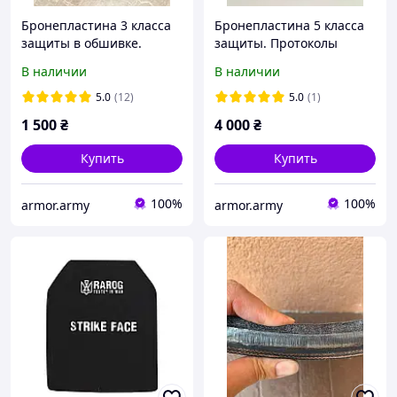
Бронепластина 3 класса
Бронепластина 5 класса
защиты в обшивке.
защиты. Протоколы
Легкая 2.9-3.1кг. С
обстрела!!! Бронеплита 5
В наличии
В наличии
протоколами.
класса.
Бронеплита 3 класа.
5.0
(12)
5.0
(1)
1 500
₴
4 000
₴
Купить
Купить
100%
100%
armor.army
armor.army