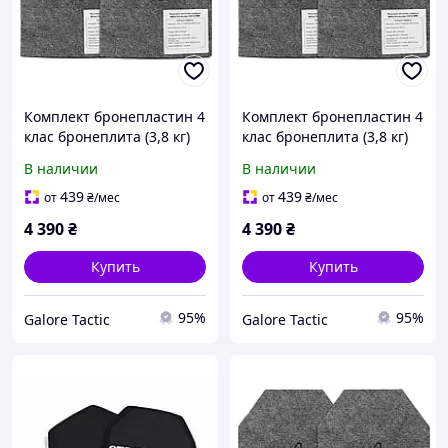
Комплект бронепластин 4
Комплект бронепластин 4
клас бронеплита (3,8 кг)
клас бронеплита (3,8 кг)
бронеплити 4 клас
бронеплити 4 клас
В наличии
В наличии
бронепластини 30х25
бронепластини 30х25
бронеплити 2 штуки
бронеплити 2 штуки
439
439
от
₴
/мес
от
₴
/мес
4 390
₴
4 390
₴
Купить
Купить
95%
95%
Galore Tactic
Galore Tactic