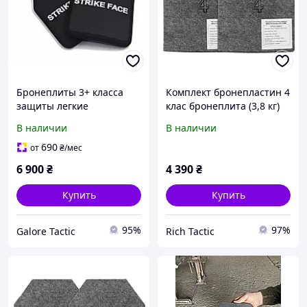
Бронеплиты 3+ класса
Комплект бронепластин 4
защиты легкие
клас бронеплита (3,8 кг)
Бронеплиты 1.9кг
бронеплити 4 клас
В наличии
В наличии
бронепласти 3+ класса
бронепластини 30х25
бронеплиты комплект,
бронеплити 2 штуки
690
от
₴
/мес
Финляндия бронеплиты
6 900
₴
4 390
₴
25х30
Купить
Купить
95%
97%
Galore Tactic
Rich Tactic