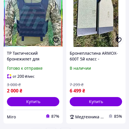
TP Тактический
Бронепластина ARMOX-
бронежилет для
600T 5й класс -
мобильности Miros Luxer
облегчённая 7мм +
Готово к отправке
В наличии
регулируемый, черный,
Сертификат (Комплект)
Oxford 600D Miro-ll
200
от
₴
/мес
3 000
₴
7 299
₴
2 000
₴
6 499
₴
Купить
Купить
87%
85%
Miro
🏆 Медтехника — 20 лет надежности