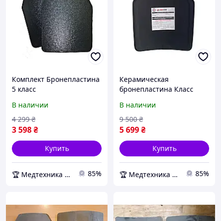
Комплект Бронепластина
Керамическая
5 класс
бронепластина Класс
защиты+Cертификат
защиты NIJ IV (6-й класс)
В наличии
В наличии
ДСТУ
Медтехника
4 299
₴
9 500
₴
3 598
₴
5 699
₴
Купить
Купить
85%
85%
🏆 Медтехника — 20 лет надежности
🏆 Медтехника — 20 лет надежности