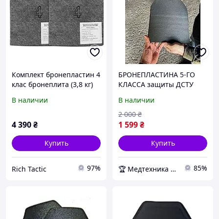
Комплект бронепластин 4
БРОНЕПЛАСТИНА 5-ГО
клас бронеплита (3,8 кг)
КЛАССА защиты ДСТУ
бронеплити 4 клас
8782:2018 (есть
В наличии
В наличии
бронепластини 30х25
сертификат на пластину)
бронеплити 2 штуки
2 000
₴
4 390
₴
1 599
₴
Купить
Купить
97%
85%
Rich Tactic
🏆 Медтехника — 20 лет надежности