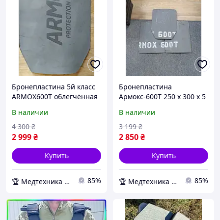
Бронепластина 5й класс
Бронепластина
ARMOX600Т облегчённая
Армокс-600Т 250 x 300 x 5
+ Сертификат
мм облегчённая (1шт.)
В наличии
В наличии
4 300
₴
3 199
₴
2 999
₴
2 850
₴
Купить
Купить
85%
85%
🏆 Медтехника — 20 лет надежности
🏆 Медтехника — 20 лет надежности