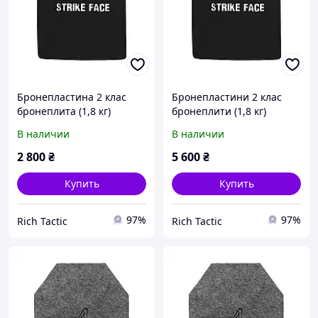
Бронепластина 2 клас
Бронепластини 2 клас
бронеплита (1,8 кг)
бронеплити (1,8 кг)
бронепластини легкі
бронепластини легкі
В наличии
В наличии
бронеплити 25х30
бронеплити 25х30
бронеплити 2 клас
бронеплити 2 клас
2 800
₴
5 600
₴
бронепластини для
бронепластини комплект
бронежилета
(2 штуки)
Купить
Купить
97%
97%
Rich Tactic
Rich Tactic