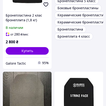
Бронепластина 5 класс
Боковые бронепластины
Керамические бронепласти
Бронепластина 2 клас
бронеплита (1,8 кг)
Керамические бронепластины
бронепластини легкі
В наличии
Бронепластина
бронеплити 25х30
бронеплити 2 клас
280
от
₴
/мес
Бронеплита 4 класс
бронепластини для
2 800
₴
бронежилета
Купить
95%
Galore Tactic