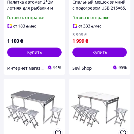
Палатка автомат 2*2м
Спальный мешок зимний
летняя для рыбалки и
с подогревом USB 215×65,
туризма (комаринная
теплый спальник для
Готово к отправке
Готово к отправке
сетка) Дубок
туризма, рыбалки и
отдыха на природе
183
333
от
₴
/мес
от
₴
/мес
3 998
₴
1 100
₴
1 999
₴
Купить
Купить
91%
95%
Интернет магазин Улов рыбака
Sevi Shop