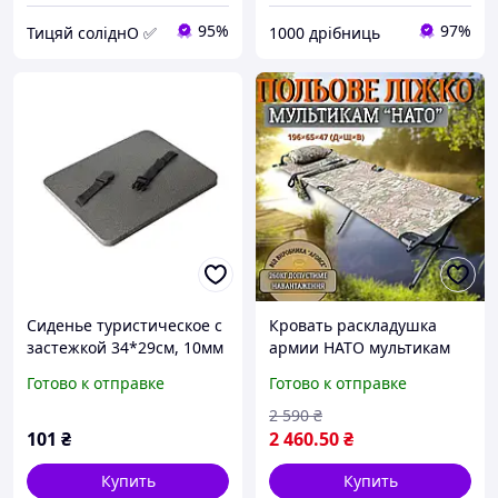
95%
97%
Тицяй соліднО ✅
1000 дрібниць
Сиденье туристическое с
Кровать раскладушка
застежкой 34*29см, 10мм
армии НАТО мультикам
толщина,тактическое
кровать полевая для
Готово к отправке
Готово к отправке
армейское изоляционное
рыбалки туризма
пенополиэтилен ППЭ
походная для военного
2 590
₴
влагостойкая
оригинал
101
₴
2 460
.50
₴
Купить
Купить