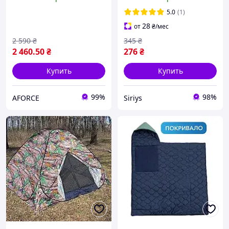
рыбалки складная
мешок 2 л для водного
мультикам одноместная
туризма рыбалки и охоты
5.0
(1)
прочная
28
от
₴
/мес
2 590
₴
345
₴
2 460
.50
₴
276
₴
Купить
Купить
99%
98%
AFORCE
Siriys