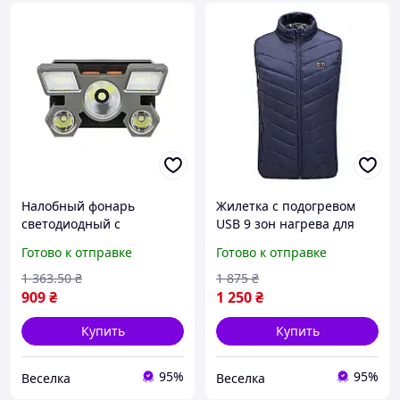
Налобный фонарь
Жилетка с подогревом
светодиодный с
USB 9 зон нагрева для
аккумулятором для
активного отдыха и
Готово к отправке
Готово к отправке
туризма рыбалки
туризма 2XL для рыбалки
активного отдыха
и охоты FLAME
1 363
.50
₴
1 875
₴
освещения FLAME
909
₴
1 250
₴
Купить
Купить
95%
95%
Веселка
Веселка