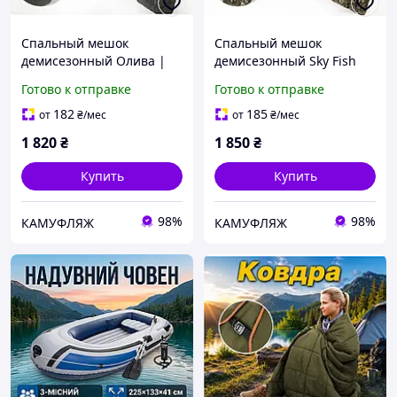
Спальный мешок
Спальный мешок
демисезонный Олива |
демисезонный Sky Fish
Военный спальник для
Мультикам | Военный
Готово к отправке
Готово к отправке
ЗСУ, туризма, охоты и
спальник для ЗСУ,
рыбалки
туризма, охоты и
182
185
от
₴
/мес
от
₴
/мес
рыбалки
1 820
₴
1 850
₴
Купить
Купить
98%
98%
КАМУФЛЯЖ
КАМУФЛЯЖ