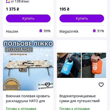
Power Bank
138
от
₴
/мес
1 375
₴
195
₴
Купить
Купить
99%
91%
Houzee
Magazin4ik
Военная полевая кровать
Водонепроницаемые
раскладушка НАТО для
сумки для путешествий
туризма кемпинга и
Герметичный сумка-
Готово к отправке
Готово к отправке