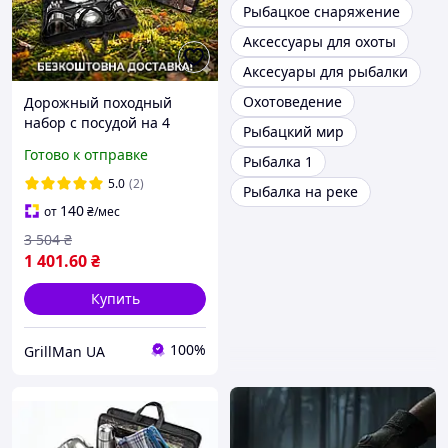
Рыбацкое снаряжение
Аксессуары для охоты
Аксесуары для рыбалки
Охотоведение
Дорожный походный
набор с посудой на 4
Рыбацкий мир
персоны или лица для
Готово к отправке
Рыбалка 1
туризма, рыбалки,
кемпинга подарочный
5.0
(2)
Рыбалка на реке
набор посуды
140
от
₴
/мес
3 504
₴
1 401
.60
₴
Купить
100%
GrillMan UA