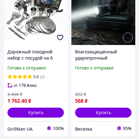
Дорожный походной
Влагозащищённый
набор с посудой на 6
ударопрочный
персон или лиц для
светодиодный фонарь
Готово к отправке
Готово к отправке
туризма, рыбалки и
6800 mAh для туризма
охоты, кемпинга
охоты рыбалки с
5.0
(2)
функцией ZOOM FLAME
176
от
₴
/мес
4 406
₴
852
₴
1 762
.40
₴
568
₴
Купить
Купить
100%
95%
GrillMan UA
Веселка