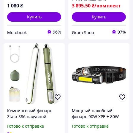
1 080
₴
3 895
.50
₴/комплект
Купить
Купить
96%
97%
Motobook
Gram Shop
Кемпинговый фонарь
Мощный налобный
Ztarx S86 надувной
фонарь 90W XPE + 80W
солнечный 2000 мАч для
COB для рыбалки,
Готово к отправке
Готово к отправке
туризма и рыбалки с
туризма, работы