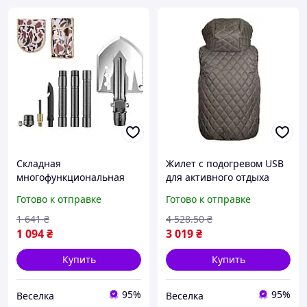
Складная
Жилет с подогревом USB
многофункциональная
для активного отдыха
лопата для туризма охоты
охоты рыбалки туризма
Готово к отправке
Готово к отправке
и рыбалки с чехлом
зимних видов спорта
длина 96 см легкая и
FLAME
1 641
₴
4 528
.50
₴
компактная FLAME
1 094
₴
3 019
₴
Купить
Купить
95%
95%
Веселка
Веселка