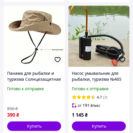
Панама для рыбалки и
Насос умывальник для
туризма Солнцезащитная
рыбалки, туризма №465
шляпа унисекс со
Готово к отправке
Готово к отправке
шнурком, для походов и
кемпинга
4.7
(3)
191
от
₴
/мес
890
₴
390
₴
1 145
₴
Купить
Купить