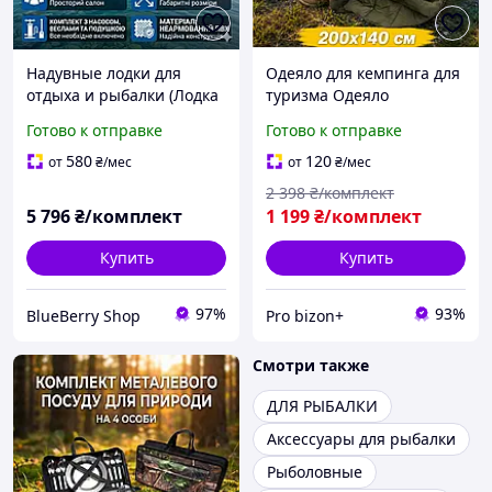
Надувные лодки для
Одеяло для кемпинга для
отдыха и рыбалки (Лодка
туризма Одеяло
ПВХ для туризма и
водонепроницаемое для
Готово к отправке
Готово к отправке
сплавов) Рыбацкие лодки
рыбалки Легкое одеяло
(Лодка для рыболова) 3-
для походов в палатку
580
120
от
₴
/мес
от
₴
/мес
местные лодки
Качественная 140 х 200
2 398
₴/комплект
см
5 796
₴/комплект
1 199
₴/комплект
Купить
Купить
97%
93%
BlueBerry Shop
Pro bizon+
Смотри также
ДЛЯ РЫБАЛКИ
Аксессуары для рыбалки
Рыболовные