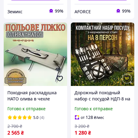
99%
99%
Земикс
AFORCE
Походная раскладушка
Дорожный походный
НАТО олива в чехле
набор с посудой НДП-8 на
рыбацкая для рыбалки
8 персоны или лица для
Готово к отправке
Готово к отправке
полевая кровать для
туризма, рыбалки и
туризма и военного
охоты (Глубокие миски и
128
5.0
(4)
от
₴
/мес
оригинал
Открывалка)
2 700
₴
3 200
₴
2 565
₴
1 280
₴