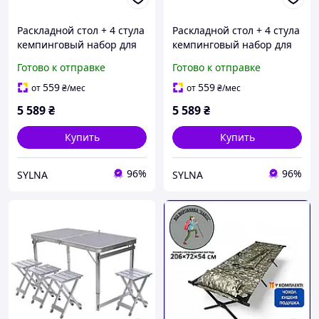
Раскладной стол + 4 стула
Раскладной стол + 4 стула
кемпинговый набор для
кемпинговый набор для
пикника, рыбалки,
пикника, рыбалки,
Готово к отправке
Готово к отправке
отдыха, туризма Черный
отдыха, туризма Белый
JY-12061B
JY-12061W
559
559
от
₴
/мес
от
₴
/мес
5 589
₴
5 589
₴
Купить
Купить
96%
96%
SYLNA
SYLNA