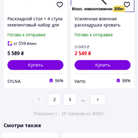
Раскладной стол + 4 стула
Усиленная военная
кемпинговый набор для
раскладушка кровать
пикника, рыбалки,
пиксель НАТО для
Готово к отправке
Готово к отправке
отдыха, туризма Серый
кемпинга рыбалки и
JY-12061G
туризма одноместная
559
от
₴
/мес
3 049
₴
тактическая раскладушка
5 589
₴
2 549
₴
с чехлом
Купить
Купить
96%
98%
SYLNA
Varto
1
2
3
...
Показано 1 - 29 товаров из 8000+
Смотри также