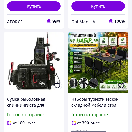
Купить
Купить
99%
100%
AFORCE
GrillMan UA
Сумка рыболовная
Наборы туристической
спиннингиста для
складной мебели стол
ходовой рыбалки. Сумка
120х55х50см + 4 стула
Готово к отправке
Готово к отправке
для рыбаловных
38х38х64см Кемпинговый
приманок. Рыболовная
набор для туризма
180
390
от
₴
/мес
от
₴
/мес
сумка
кемпинга рыбалки
7 791
₴/комплект