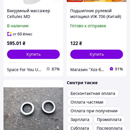
Вакуумный массажер
Подшипник рулевой
Cellules MD
мотоцикл ИЖ 706 (Китай)
антицеллюлитный с
В наличии
Готово к отправке
регулируемой скоростью
безопасная
60
от
₴
/мес
оплата(1102719164)
595
.01
₴
122
₴
Купить
Купить
87%
91%
Space For You UA - STORE
Магазин "Хоз-блок"
Смотри также
Бесконтактная оплата
Оплата частями
Оплата при получении
Зарплата
Промоплата
Субплата
Послеоплата