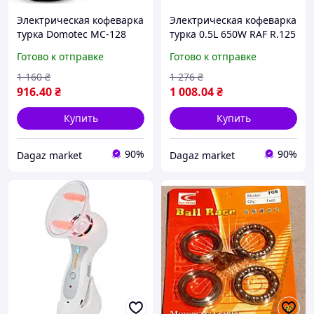
Электрическая кофеварка
Электрическая кофеварка
турка Domotec MC-128
турка 0.5L 650W RAF R.125
600 Вт
Готово к отправке
Готово к отправке
1 160
₴
1 276
₴
916
.40
₴
1 008
.04
₴
Купить
Купить
90%
90%
Dagaz market
Dagaz market