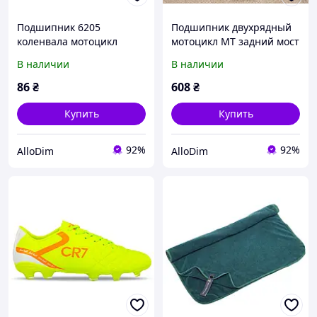
Подшипник 6205
Подшипник двухрядный
коленвала мотоцикл
мотоцикл МТ задний мост
Юпитер
(латунь)
В наличии
В наличии
86
₴
608
₴
Купить
Купить
92%
92%
AlloDim
AlloDim