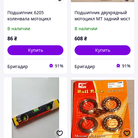
Подшипник 6205
Подшипник двухрядный
коленвала мотоцикл
мотоцикл МТ задний мост
Юпитер
(латунь)
В наличии
В наличии
86
₴
608
₴
Купить
Купить
91%
91%
Бригадир
Бригадир