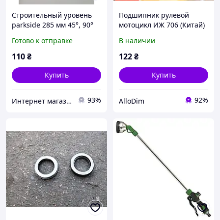
Строительный уровень
Подшипник рулевой
parkside 285 мм 45°, 90°
мотоцикл ИЖ 706 (Китай)
та 180°
Готово к отправке
В наличии
110
₴
122
₴
Купить
Купить
93%
92%
Интернет магазин ''Опторг''
AlloDim