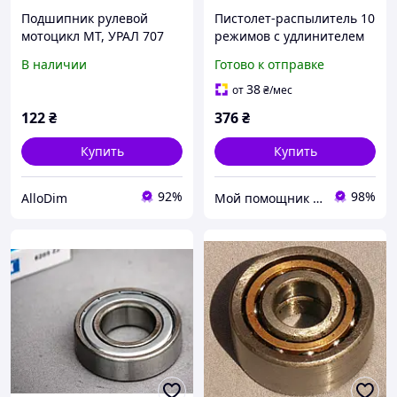
Подшипник рулевой
Пистолет-распылитель 10
мотоцикл МТ, УРАЛ 707
режимов с удлинителем
(Китай)
700мм (металлический)
В наличии
Готово к отправке
GRAD (5012155)
38
от
₴
/мес
122
₴
376
₴
Купить
Купить
92%
98%
AlloDim
Мой помощник - интернет магазин