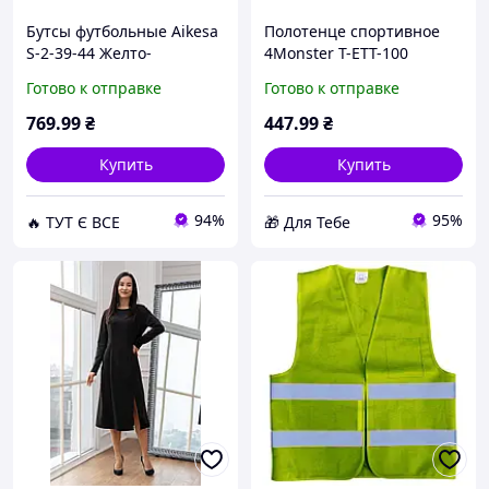
Бутсы футбольные Aikesa
Полотенце спортивное
S-2-39-44 Желто-
4Monster T-ETT-100
оранжевый 44
100x50 см Темно-зеленый
Готово к отправке
Готово к отправке
(69bbc4833bf4e6980d0ccf
D4-2026
04) D14-2026
769
.99
₴
447
.99
₴
Купить
Купить
94%
95%
🔥 ТУТ Є ВСЕ
🎁 Для Тебе