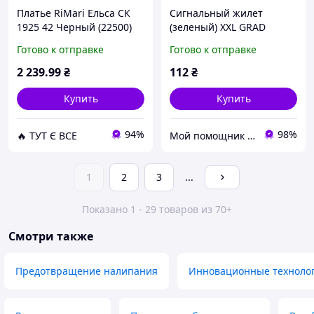
Платье RiMari Ельса СК
Сигнальный жилет
1925 42 Черный (22500)
(зеленый) XXL GRAD
D14-2026
(9451735)
Готово к отправке
Готово к отправке
2 239
.99
₴
112
₴
Купить
Купить
94%
98%
🔥 ТУТ Є ВСЕ
Мой помощник - интернет магазин
1
2
3
...
Показано 1 - 29 товаров из 70+
Смотри также
Предотвращение налипания
Инновационные техноло