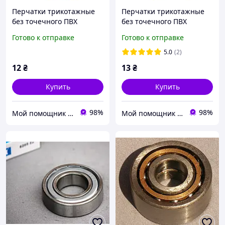
Перчатки трикотажные
Перчатки трикотажные
без точечного ПВХ
без точечного ПВХ
покрытия р10 Лайт
покрытия р10 Лайт
Готово к отправке
Готово к отправке
(черные) КРАТНО 12
(оранжевые) КРАТНО 12
парам GRAD (9441785)
парам GRAD (9441845)
5.0
(2)
12
₴
13
₴
Купить
Купить
98%
98%
Мой помощник - интернет магазин
Мой помощник - интернет магазин