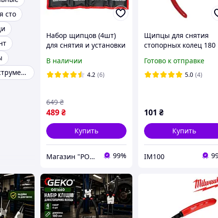
я сто
щи
Набор щипцов (4шт)
Щипцы для снятия
нт
для снятия и установки
стопорных колец 180
стопорных колец
мм. на сжим. Intertoo
ы
В наличии
Готово к отправке
180мм, 40CrV,
HT-7012 (Код2573)
Слесарный инструмент
фосфатированные.
4.2
(6)
5.0
(4)
INTERTOOL HT-7015
649
₴
489
₴
101
₴
Купить
Купить
99%
9
Магазин "РОЗМАРИН"
IM100