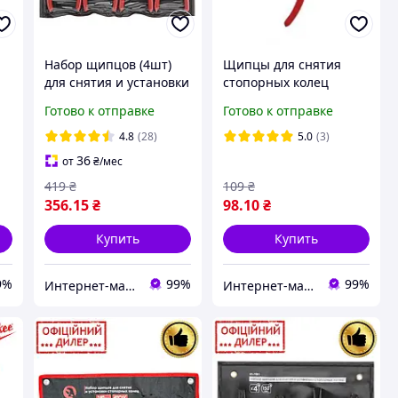
Набор щипцов (4шт)
Щипцы для снятия
для снятия и установки
стопорных колец
l
стопорных колец 150
прямые на сжим 180
Готово к отправке
Готово к отправке
мм INTERTOOL HT-7001
мм INTERTOOL HT-7011
4.8
(28)
5.0
(3)
36
от
₴
/мес
419
₴
109
₴
356
.15
₴
98
.10
₴
Купить
Купить
9%
99%
99%
Интернет-магазин "Willoas"
Интернет-магазин "Willoas"