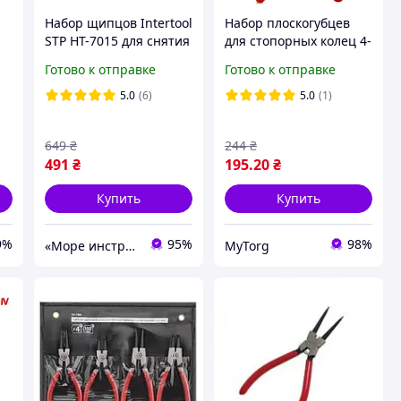
Набор щипцов Intertool
Набор плоскогубцев
STP HT-7015 для снятия
для стопорных колец 4-
и установки стопорных
в-1 Красный
Готово к отправке
Готово к отправке
01
колец (4шт. 180мм,
40CrV)
5.0
(6)
5.0
(1)
649
₴
244
₴
491
₴
195
.20
₴
Купить
Купить
9%
95%
98%
«Море инструментов»
MyTorg