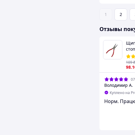
1
2
Отзывы пок
Щип
сто
на 
INT
109
98
.1
07
Володимир А.
Куплено на P
Норм. Прац