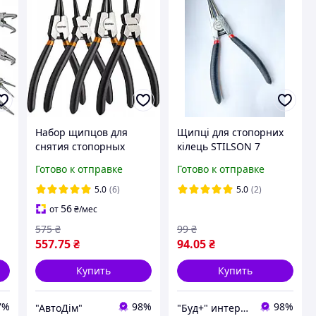
Набор щипцов для
Щипці для стопорних
снятия стопорных
кілець STILSON 7
колец Bigstren 4
Готово к отправке
Готово к отправке
предмета (22159)
5.0
(6)
5.0
(2)
56
от
₴
/мес
575
₴
99
₴
557
.75
₴
94
.05
₴
Купить
Купить
7%
98%
98%
"АвтоДім"
"Буд+" интернет-магазин инструментов и лебёдок