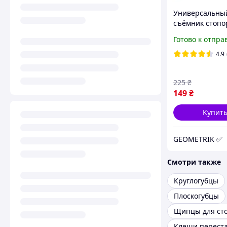
Универсальны
съёмник стоп
колец 3-40 мм 
Готово к отпра
Механический
съёмник с уси
4.9
пружиной
225
₴
149
₴
Купит
GEOMETRIK ✅
Смотри также
Круглогубцы
Плоскогубцы
Клещи перест