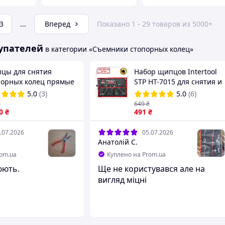
3
...
Вперед
Показано 1 - 29 товаров из 5000+
упателей
в категории «Съемники стопорных колец»
цы для снятия
Набор щипцов Intertool
порных колец прямые
STP HT-7015 для снятия и
сжим 180 мм
установки стопорных
5.0
(3)
5.0
(6)
ERTOOL HT-7011
колец (4шт. 180мм, 40CrV)
₴
649
₴
0
₴
491
₴
.07.2026
05.07.2026
Анатолій С.
+
1
rom.ua
Куплено на Prom.ua
юють.
Ще не користувався але на
вигляд міцні