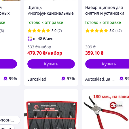
й
Щипцы
Набор щипцов для
орных
многофункциональные
снятия и установки
|
для стопорных колец
стопорных колец 150
вке
Готово к отправке
Готово к отправке
набор 4 шт Bigstren
мм INTERTOOL HT-70
ленной
(22159)
(8)
5.0
(7)
5.0
(47)
48
от
₴
/мес
533
₴/набор
399
₴
479
.70
₴/набор
359
.10
₴
ь
Купить
Купить
99%
97%
9
Eurosklad
Autosklad.ua – краски, автоэмали, герметики, лаки, наборы инструментов, компрессоры
Щипцы для стопорных колец
авные