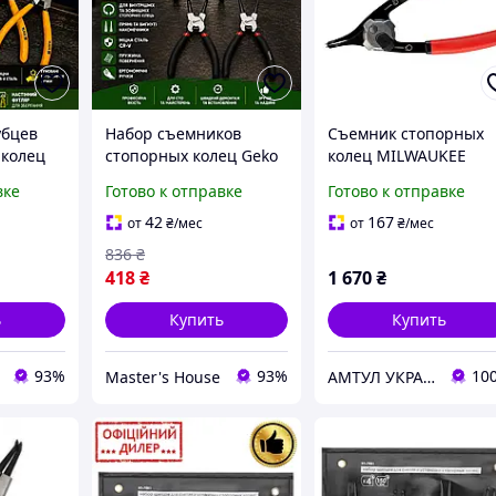
убцев
Набор съемников
Съемник стопорных
 колец
стопорных колец Geko
колец MILWAUKEE
шт 175
G01660 160 мм 4 шт
4932492488
вке
Готово к отправке
Готово к отправке
ы для
Для внутренних и
ных
внешних стопорных
42
167
от
₴
/мес
от
₴
/мес
надиевая
колец
836
₴
Хромованадиевая
418
₴
1 670
₴
сталь Cr-V
ь
Купить
Купить
93%
93%
10
Master's House
АМТУЛ УКРАИНА