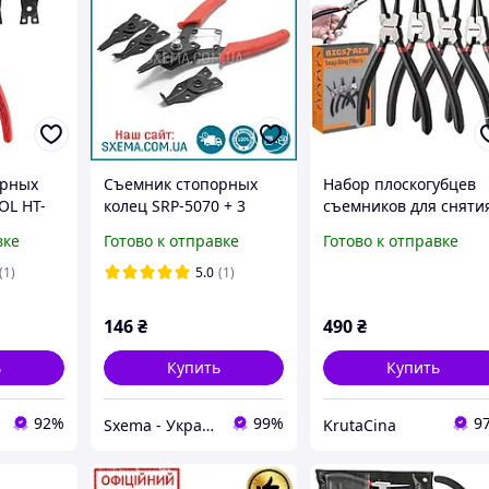
орных
Съемник стопорных
Набор плоскогубцев
OL HT-
колец SRP-5070 + 3
съемников для сняти
ор для
насадки
стопорных колец
вке
Готово к отправке
Готово к отправке
опорных
Bigstreen 22159 4 шт
Кольцевые
(1)
5.0
(1)
плоскогубцы щипцы
изогнутые прямые
146
₴
490
₴
ь
Купить
Купить
92%
99%
9
Sxema - Украинский Интернет Радиорынок
KrutaCina