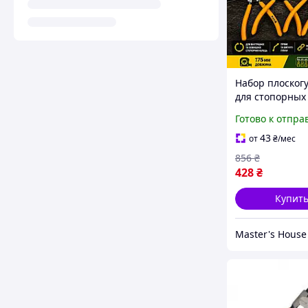
Набор плоског
для стопорных
Black 18450 4 
Готово к отпра
мм Плоскогубц
снятия стопор
43
от
₴
/мес
колец хром-ва
856
₴
сталь
428
₴
Купит
Master's House