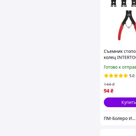
Съемник стоп
колец INTERTO
2901,4 в 1 наб
Готово к отпра
демонтажа ст
колец
5.0
144
₴
94
₴
Купит
ПМ-Болеро Инструмент