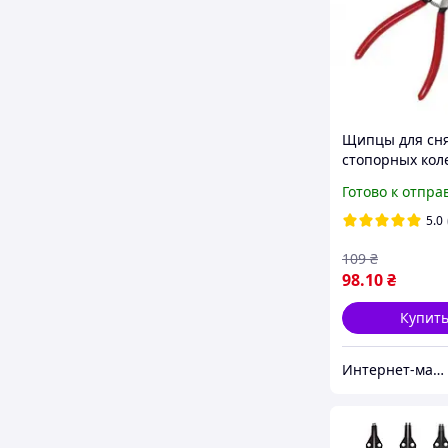
Щипцы для сн
стопорных кол
изогнутые на 
Готово к отпра
180 мм INTERT
7014
5.0
109
₴
98
.10
₴
Купит
Интернет-магазин "Willoas"