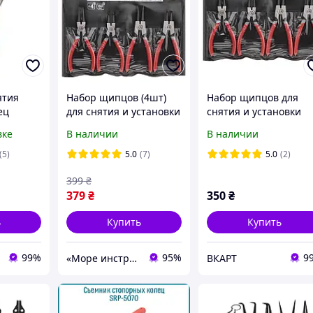
ятия
Набор щипцов (4шт)
Набор щипцов для
ец
для снятия и установки
снятия и установки
разжим
стопорных колец 150
стопорных колец
вке
В наличии
В наличии
OOL HT-
мм Intertool STP HT-
150мм (4 шт)
7001
(5)
5.0
(7)
5.0
(2)
399
₴
379
₴
350
₴
ь
Купить
Купить
99%
95%
9
«Море инструментов»
ВКАРТ