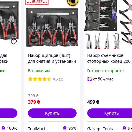
 для
Набор щипцов (4шт)
Набор съемников
овки
для снятия и установки
стопорных колец 200
ец
стопорных колец 150
мм 4 ед FALONTECH
вке
В наличии
Готово к отправке
мм Intertool TMT HT-
7001
7001
50
4.5
(2)
от
₴
/мес
399
₴
379
₴
499
₴
ь
Купить
Купить
100%
96%
9
ToolMart
Garage-Tools