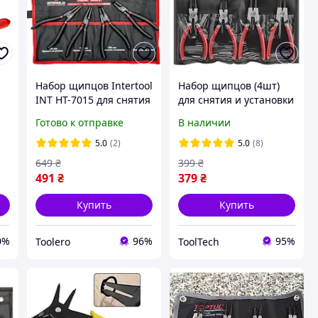
Набор щипцов Intertool
Набор щипцов (4шт)
INT HT-7015 для снятия
для снятия и установки
и установки стопорных
стопорных колец 150
Готово к отправке
В наличии
колец (4шт. 180мм,
мм Intertool TLT HT-
40CrV)
7001
5.0
(2)
5.0
(8)
649
₴
399
₴
491
₴
379
₴
Купить
Купить
0%
96%
95%
Toolero
ToolTech