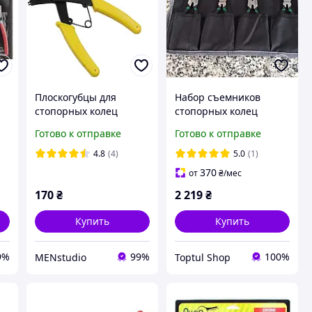
Плоскогубцы для
Набор съемников
стопорных колец
стопорных колец
двойное назначение с
TOPTUL 4ед. (в чехле)
Готово к отправке
Готово к отправке
уникальной
GPAQ0401
конструкцией и
4.8
(4)
5.0
(1)
удобной ручкой
370
от
₴
/мес
170
₴
2 219
₴
Купить
Купить
9%
99%
100%
MENstudio
Toptul Shop