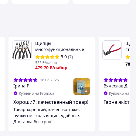
Щипцы
Щипц
многофункциональные
стоп
для стопорных колец
удли
5.0
(7)
набор 4 шт Bigstren
изог
533
₴/набор
788
(22159)
479
.70
₴/набор
5712
16.06.2026
04.
Ірина Р.
Вячеслав Д.
+
4
Куплено на Prom.ua
Куплено на Pr
Хороший, качественный товар!
Гарна якість,
Товар хороший, качество тоже,
ручки не скользящие, удобные.
Доставка быстрая!
Преимущества
Все супер.