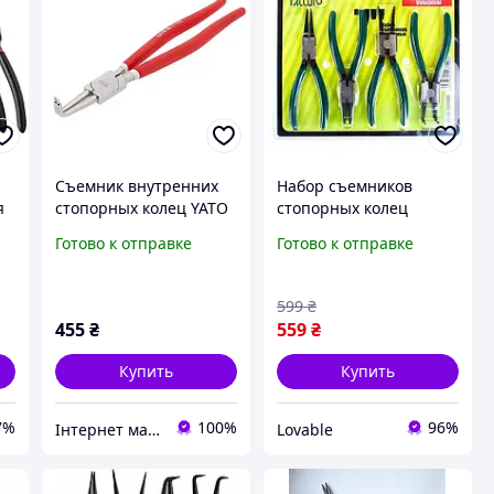
Съемник внутренних
Набор съемников
я
стопорных колец YATO
стопорных колец
согнутые на сжым 325
(щипцы, круглогубцы)
Готово к отправке
Готово к отправке
мм (YT-1995)
Alloid 180 мм 7" 4
предмета
профессиональный
599
₴
455
₴
559
₴
Купить
Купить
7%
100%
96%
Інтернет магазин "ruchnyy_instrument_ua"
Lovable