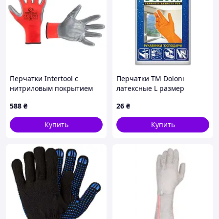
Перчатки Intertool с
Перчатки ТМ Doloni
нитриловым покрытием
латексные L размер
10" (красно-серая) (SP-
588
₴
26
₴
0124) (12 шт.)
Купить
Купить