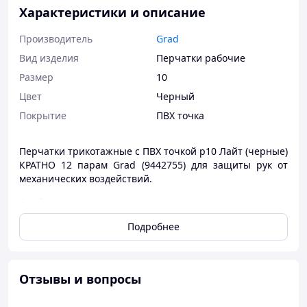
Характеристики и описание
Производитель
Grad
Вид изделия
Перчатки рабочие
Размер
10
Цвет
Черный
Покрытие
ПВХ точка
Перчатки трикотажные с ПВХ точкой р10 Лайт (черные)
КРАТНО 12 парам Grad (9442755) для защиты рук от
механических воздействий.
Особенности:
Хлопковая основа впитывает влагу и повышает
Подробнее
комфорт;
Трикотажный манжет дополнительно
фиксирует перчатку на руке, защищает от
Отзывы и вопросы
попадания пыли и грязи;
ПВХ-протектор на ладони обеспечивает