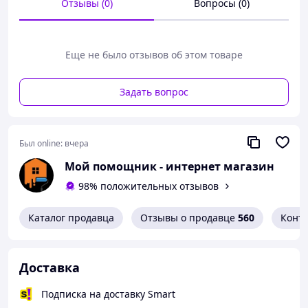
надёжное сцепление.
Отзывы (0)
Вопросы (0)
Купить перчатки трикотажные Grad Вы можете,
оформив заказ в нашем интернет-магазине с помощью
простой формы, доставка осуществляется по всей
Еще не было отзывов об этом товаре
Украине. Если у Вас возникли вопросы, Вы можете
позвонить по указанным номерам телефонов или
заказать обратный звонок. Специалисты нашего
Задать вопрос
интернет-магазина предоставят Вам подробные
консультации и помогут сделать правильный выбор.
Был online:
вчера
Мой помощник - интернет магазин
98% положительных отзывов
Каталог продавца
Отзывы о продавце
560
Конт
Доставка
Подписка на доставку Smart