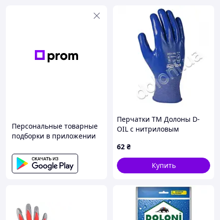
Перчатки ТМ Долоны D-
Персональные товарные
OIL с нитриловым
подборки в приложении
покрытием полный облив
62
₴
синие полиэстер 10р
Купить