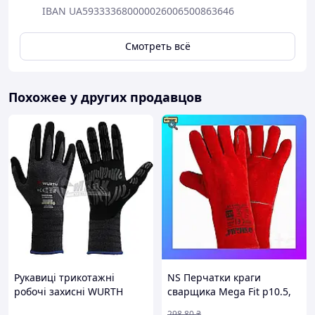
IBAN UA593333680000026006500863646
Смотреть всё
Похожее у других продавцов
Рукавиці трикотажні
NS Перчатки краги
робочі захисні WURTH
сварщика Mega Fit р10.5,
TIGERFLEX PLUS
класс ВС, длина 35см
298
.80
₴