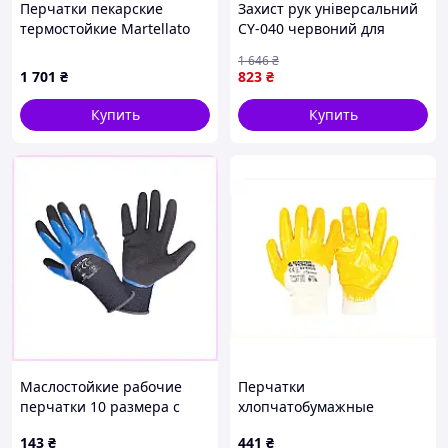
Перчатки пекарские
Захист рук універсальний
термостойкие Martellato
CY-040 червоний для
380х150 мм GL 1
захисту під час роботи і
1 646
₴
активного відпочинку
1 701
₴
823
₴
Купить
Купить
Маслостойкие рабочие
Перчатки
перчатки 10 размера с
хлопчатобумажные
двойным нитрилом,
трикотажные MASTERTOOL
143
₴
441
₴
858P2C549
нитриловое покрытие ¾