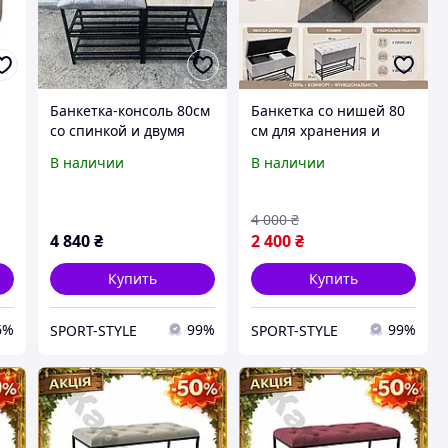
Банкетка-консоль 80см
Банкетка со нишей 80
со спинкой и двумя
см для хранения и
5
выдвижными ящиками
полкой для обуви
В наличии
В наличии
4 000
₴
4 840
₴
2 400
₴
Купить
Купить
6%
99%
99%
SPORT-STYLE
SPORT-STYLE