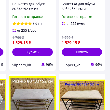
Банкетка для обуви
Банкетка для обуви
80*32*52 см из
80*32*52 см из
вельвета, мягкая
вельвета, мягкая
Готово к отправке
Готово к отправке
банкетка 2 полочки
банкетка 2 полочки
ля
синяя, пуф полочка для
темно-коричневая, пуф
255
5.0
(1)
от
₴
/мес
обуви
полочка для обуви
255
от
₴
/мес
1 799
₴
1 799
₴
1 529
.15
₴
1 529
.15
₴
Купить
Купить
6%
96%
96%
Slippers_kh
Slippers_kh