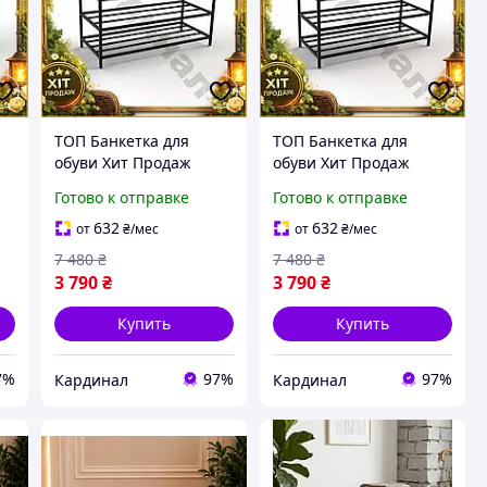
ТОП Банкетка для
ТОП Банкетка для
обуви Хит Продаж
обуви Хит Продаж
велюр бежевый 80 см с
велюр красный 80 см с
Готово к отправке
Готово к отправке
я
полками для прихожей
полками для прихожей
 и
и гостиной стильная
и гостиной мебель для
632
632
от
₴
/мес
от
₴
/мес
мебель TOP100
хран TOP100
7 480
₴
7 480
₴
3 790
₴
3 790
₴
Купить
Купить
7%
97%
97%
Кардинал
Кардинал