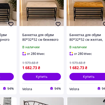
буви
Банкетка для обуви
Банкетка для обуви
ерного
80*32*52 см бежевого
80*32*52 см желтая,
цвета, мягкая
мягкая велюровая
В наличии
В наличии
кетка
велюровая банкетка
банкетка
 каркас
металлический каркас
металлический карка
280
280
от
₴
/мес
от
₴
/мес
на 2 полочки,
на 2 полочки,
1 979
.68
₴
1 979
.68
₴
подставка для обуви
подставка для обуви
1 682
.73
₴
1 682
.73
₴
ь
Купить
Купить
94%
94%
9
Velora
Velora