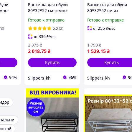
буви
Банкетка для обуви
Банкетка для обуви
мно-
80*32*52 см темно-
80*32*52 см из
серая с золотистым
вельвета, мягкая
Готово к отправке
Готово к отправке
кетка
каркасом, велюровая
банкетка 2 полочки
 каркас
подставка для обуви на
белая, пуф полочка д
255
(3)
5.0
(2)
от
₴
/мес
2 полочки
обуви
336
от
₴
/мес
обуви
2 375
₴
1 799
₴
2 018
.75
₴
1 529
.15
₴
ь
Купить
Купить
94%
96%
9
Slippers_kh
Slippers_kh
ридор
спальни
пинкой