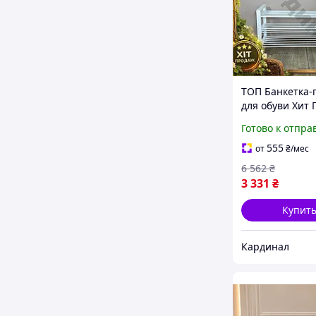
ТОП Банкетка-
для обуви Хит
Дублин белая 8
Готово к отпра
мебель для пр
сиденье для о
555
от
₴
/мес
TOP100
6 562
₴
3 331
₴
Купит
Кардинал