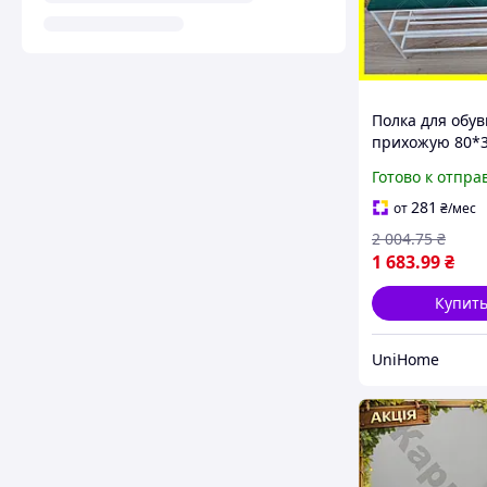
Полка для обув
прихожую 80*3
изумрудная с 
Готово к отпра
каркасом, вел
банкетка для о
281
от
₴
/мес
2 полочки
2 004
.75
₴
1 683
.99
₴
Купит
UniHome