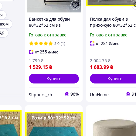
ая
Банкетка для обуви
Полка для обуви в
иком
80*32*52 см из
прихожую 80*32*52 
вельвета, мягкая
бежевая с белым
АЯ
Готово к отправке
Готово к отправке
банкетка 2 полочки
каркасом, велюровая
темно-серая, пуф
банкетка для обуви н
281
5.0
(1)
от
₴
/мес
полочка для обуви
2 полочки
255
от
₴
/мес
1 799
₴
2 004
.75
₴
1 529
.15
₴
1 683
.99
₴
Купить
Купить
96%
9
Slippers_kh
UniHome