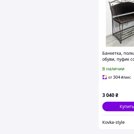
Банкетка, полк
обуви, пуфик с
спинкой, прих
В наличии
кованная, поло
мягким сидень
304
от
₴
/мес
(1 полочка)
3 040
₴
Купит
Kovka-style