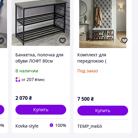
Банкетка, полочка для
Комплект для
обуви ЛОФТ 80см
передпокою (
е
банкетка+ вішак) 80 см
В наличии
Под заказ
каретна стяжка сірий
207
от
₴
/мес
2 070
₴
7 500
₴
Купить
Купить
0%
100%
Kovka-style
TEMP_mebli