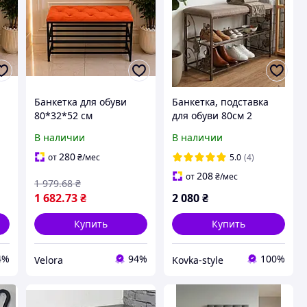
Банкетка для обуви
Банкетка, подставка
80*32*52 см
для обуви 80см 2
оранжевая, мягкая
полочки Лотос
В наличии
В наличии
велюровая банкетка
с
металлический каркас
280
от
₴
/мес
5.0
(4)
на 2 полочки,
208
от
₴
/мес
1 979
.68
₴
подставка для обуви
1 682
.73
₴
2 080
₴
Купить
Купить
4%
94%
100%
Velora
Kovka-style