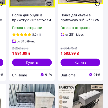
Полка для обуви в
Полка для обуви в
см
прихожую 80*32*52 см
прихожую 80*32*52 см
бежевая с золотистым
бежевая с черным
Готово к отправке
Готово к отправке
каркасом, велюровая
каркасом, велюровая
а
банкетка для обуви на
банкетка для обуви на
281
5.0
(1)
от
₴
/мес
2
2 полочки
315
от
₴
/мес
2 252
.25
₴
2 004
.75
₴
1 891
.89
₴
1 683
.99
₴
Купить
Купить
1%
91%
91%
UniHome
UniHome