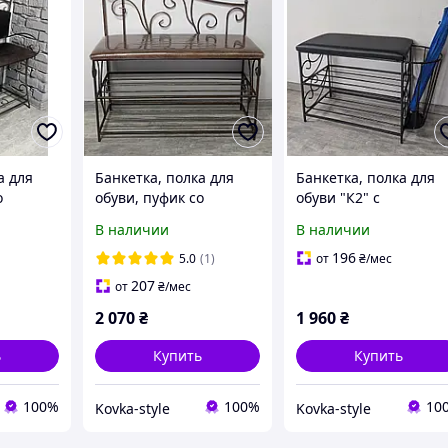
а для
Банкетка, полка для
Банкетка, полка для
о
обуви, пуфик со
обуви "К2" с
ожая
спинкой, прихожая
зонтовницей 80см (2-
В наличии
В наличии
чка с
кованная, полочка с
полочки)
ем 80-1
мягким сиденьем
196
5.0
(1)
от
₴
/мес
"Даша" 80 см
207
от
₴
/мес
2 070
₴
1 960
₴
ь
Купить
Купить
100%
100%
10
Kovka-style
Kovka-style