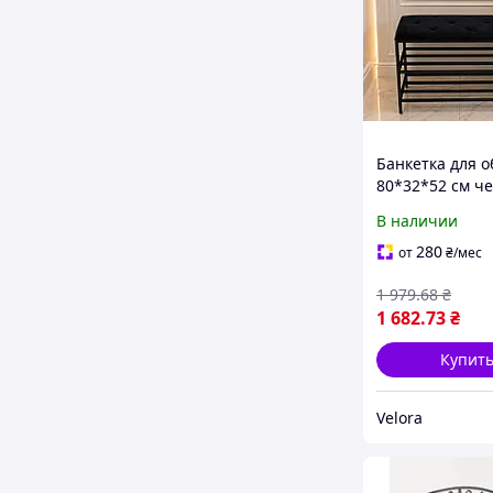
Банкетка для о
80*32*52 см ч
цвета, мягкая
В наличии
велюровая бан
металлический
280
от
₴
/мес
на 2 полочки
1 979
.68
₴
1 682
.73
₴
Купит
Velora