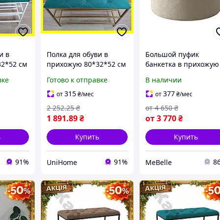
и в
Полка для обуви в
Большой пуфик
2*52 см
прихожую 80*32*52 см
банкетка в прихожую
белым
изумрудная с
MeBelle DOUR+ 80 х 3
вке
Готово к отправке
В наличии
юровая
золотистым каркасом,
см в гостиную, беж
буви на
велюровая банкетка
коричневый зеленый
315
377
от
₴
/мес
от
₴
/мес
для обуви на 2
изумрудный велюр
2 252
.25
₴
от
4 650
₴
1 891
.89
₴
от
3 770
₴
ь
Купить
Купить
91%
91%
8
UniHome
MeBelle