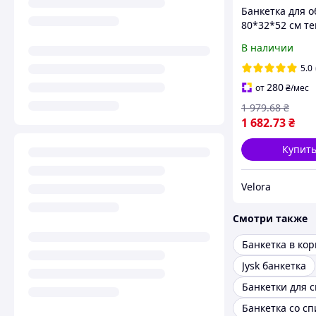
Банкетка для о
80*32*52 см те
серая, мягкая
В наличии
велюровая бан
металлический
5.0
на 2 полочки,
280
от
₴
/мес
подставка для 
1 979
.68
₴
1 682
.73
₴
Купит
Velora
Смотри также
Банкетка в ко
Jysk банкетка
Банкетки для 
Банкетка со с