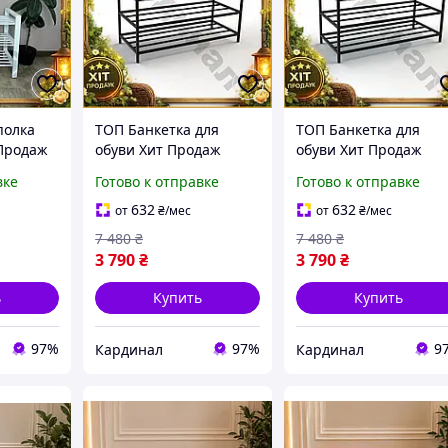
полка
ТОП Банкетка для
ТОП Банкетка для
 Продаж
обуви Хит Продаж
обуви Хит Продаж
0 см
велюр коричневый 80
велюр бирюзовая 80
вке
Готово к отправке
Готово к отправке
ихожей
см с полками для
см с полками стильна
буви
прихожей и гостиной
мебель для прихожей
632
632
от
₴
/мес
от
₴
/мес
стильный пуф TOP100
гостин TOP100
7 480
₴
7 480
₴
3 790
₴
3 790
₴
ь
Купить
Купить
97%
97%
9
Кардинал
Кардинал