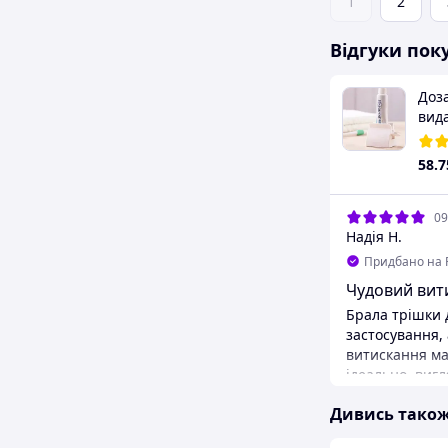
1
2
Відгуки пок
Доз
вид
зубн
58
.7
09
Надія Н.
Придбано на 
Чудовий вит
Брала трішки 
застосування, 
витискання ма
ідеально, виг
зручний дева
Дивись тако
Переваги
Зручність, цін