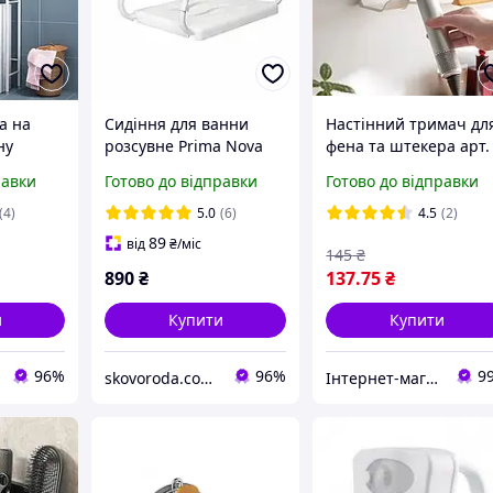
а на
Сидіння для ванни
Настінний тримач дл
ну
розсувне Prima Nova
фена та штекера арт.
ng
KV03-01 регульоване
07247
равки
Готово до відправки
Готово до відправки
 ширина
сталеве біле до 150 кг
(4)
5.0
(6)
4.5
(2)
89
від
₴
/міс
145
₴
890
₴
137
.75
₴
и
Купити
Купити
96%
96%
9
skovoroda.com.ua – все для кухні та дому
Інтернет-магазин "Magnit"