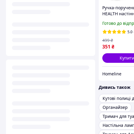
Ручка-поручен
HEALTH настін
вакуумних при
Готово до відп
для ванної та 
5.0
499
₴
351
₴
Купит
Homeline
Дивись також
Органайзер
Настільна лам