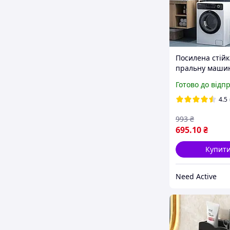
Посилена стійк
пральну маши
Sailboat Washi
Готово до відп
Machine Rack,
65 см.
4.5
993
₴
695
.10
₴
Купит
Need Active