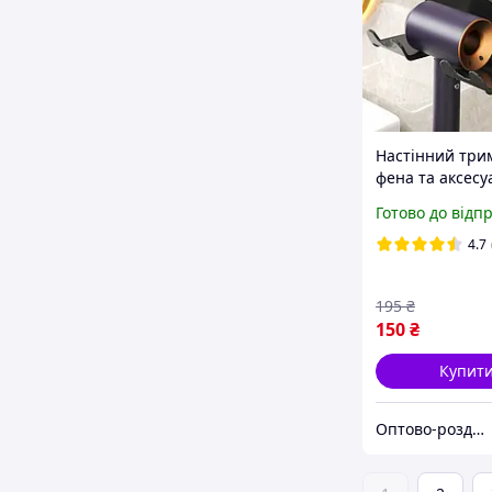
Настінний три
фена та аксесу
ванну VMHouse
Готово до відп
0001) Black
4.7
195
₴
150
₴
Купит
Оптово-роздрібний інтернет-магазин "NicePrice"