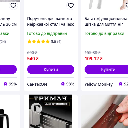
ванну
Поручень для ванної з
Багатофункціональна
ль 30 см
неіржавкої сталі Valleso
щітка для миття ніг
NES-T446 гнутий
34,5см, 2 насадки, Foo
равки
Готово до відправки
Готово до відправки
washing brush / Щітк
для чищення пальців
(24)
5.0
(4)
ніг
600
₴
155
.88
₴
540
₴
109
.12
₴
и
Купити
Купити
99%
98%
9
СантехON
Yellow Monkey