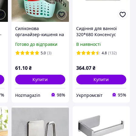
Силіконова
Сидіння для ванної
-
органайзер-кишеня на
320*680 Консенсус
кран для губки та
Готово до відправки
В наявності
мочалки маленька 13*4
см
5.0
(3)
4.8
(132)
61
.10
₴
364
.07
₴
Купити
Купити
7%
98%
95%
Hozmagazin
Укрпромсвіт