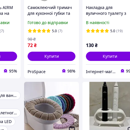
ь AIRM
Самоклеючий тримач
Накладка для
на на
для кухонної губки та
вуличного туалету з
сосках
дошки на раковину,
пінопласту сіре
равки
Готово до відправки
В наявності
душу
настінний органайзер
(Scraper)
з нержавіючої сталі
(7)
5.0
(7)
5.0
(19)
90
₴
72
₴
130
₴
и
Купити
Купити
95%
98%
9
ProSpace
Інтернет-магазин Тайфун
Кутові полиці для ванної
Тримач для туалетного паперу
па LED