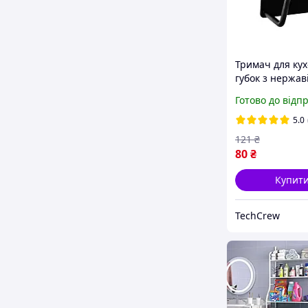
Тримач для ку
губок з нержав
сталі, самокле
Готово до відп
Чорний
5.0
121
₴
80
₴
Купит
TechCrew