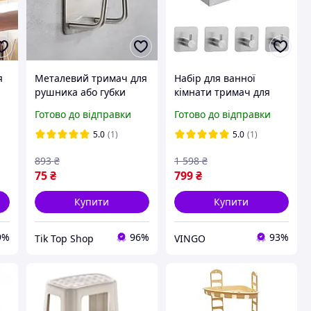
я
Металевий тримач для
Набір для ванної
рушника або губки
кімнати тримач для
сріблястий розмір 5×5
туалетного паперу
Готово до відправки
Готово до відправки
см. Гачок із нержавійки
настінний металевий і
для ванної
4 гачки, комплект
5.0
(1)
5.0
(1)
893
₴
1 598
₴
75
₴
799
₴
Купити
Купити
9%
96%
93%
Tik Top Shop
VINGO