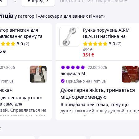
3
...
Вперед
Показано 1 - 29 товарів з 9000+
упців
у категорії «Аксесуари для ванних кімнат»
атор витискач для
Ручка-поручень AIRM
авлювання крему та
HEALTH настінна на
ої пасти Білий
вакуумних присосках для
5.0
(2)
5.0
(7)
ванної та душу
499
₴
5
₴
351
₴
.07.2026
22.06.2026
людмила М.
Prom.ua
Придбано на Prom.ua
искач
Дуже гарна якість, тримається
міцно,рекомендую
для нестандартного
а саме для
Я придбала цей товар, тому що
зей. Справляється на
дуже склизький пол у душовйі,та ще
лядає естетично, дуже
ступенька.Ручка допомогла
йс
вирішити недолік в кімнаті.Все
ж
гарно,міцно,рекомндую
а
Переваги