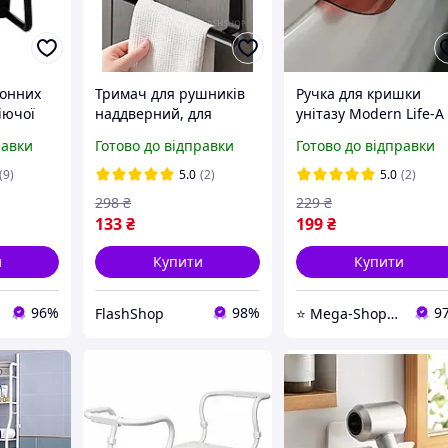
хонних
Тримач для рушників
Ручка для кришки
іючої
наддверний, для
унітазу Modern Life-A 
ючий,
ванної та кухні
гігієнічна накладка-
равки
Готово до відправки
Готово до відправки
(чорний)
тримач, аксесуар для
туалету
(9)
5.0
(2)
5.0
(2)
298
₴
229
₴
133
₴
199
₴
и
Купити
Купити
96%
98%
9
FlashShop
⭐️ Mega-ShopUA.com.ua