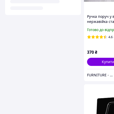
Ручка поруч у 
нержавійка ста
Готово до відп
4.6
370
₴
Купит
FURNITURE - UKRAINE