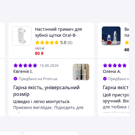
Настінний тримач для
Вида
зубної щітки Oral-B-
паст
зручна підставка та
AND 
5.0
(6)
кріплення
101
₴
60
₴
80
₴
16.06.2026
08.
Євгенія І.
Олена А.
Придбано на Prom.ua
Придбано на P
Гарна якість, універсальний
Гарна якість з
розмір
Цей пристрій- видавальник, дуже
зручний. Він п
Швидко і легко монтується.
для тюбика з з
Приємно виглядає. Підходить для
для різних кре
зубних щіток різних діаметрів.
була м'яка упак
Переваги
користуванні. 
Лаконічністт, універсальність,
Зовні гарно ви
простота, ціна