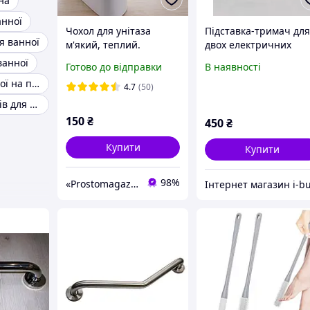
на
анної
Чохол для унітаза
Підставка-тримач дл
я ванної
м'який, теплий.
двох електричних
Підходить на будь-яку
зубних щіток Philips
ванної
Готово до відправки
В наявності
кришку унітаза
Sonicare, біла
Ручка для ванної на присосках
4.7
(50)
Набір аксесуарів для ванної кімнати
150
₴
450
₴
Купити
Купити
98%
«Prostomagazin»
Інтернет магазин i-b