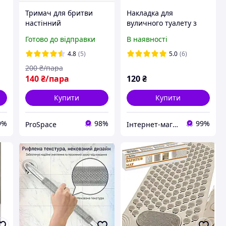
Тримач для бритви
Накладка для
настінний
вуличного туалету з
самоклеючий,
пінопласту біле
Готово до відправки
В наявності
підставка для
(Scraper)
бритвенного станка,
4.8
(5)
5.0
(6)
набір 2 шт (Чорний)
200
₴/пара
140
₴/пара
120
₴
Купити
Купити
9%
98%
99%
ProSpace
Інтернет-магазин Тайфун