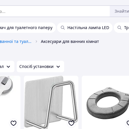
Знайти
ач для туалетного паперу
Настільна лампа LED
Тр
Приналежності для ванної та туалету
Аксесуари для ванних кімнат
ал
Спосіб установки