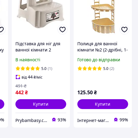
Підставка для ніг для
Полиця для ванної
ху
ванної кімнати 2
кімнати №2 (2-дрібні, 1-
сходинки OZER-B-001
глибока) бежева
В наявності
Готово до відправки
білий ELIF
(Юніпласт)
5.0
(1)
5.0
(2)
44
від
₴
/міс
491
₴
442
₴
125
.50
₴
Купити
Купити
0%
93%
99%
Prybambasy.com.ua - магазин товарів для дому
Інтернет-магазин Хозторг Харків - товари для дому, саду та городу оптом