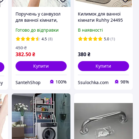
я
Поручень у санвузол
Килимок для ванної
для ванної кімнати,
кімнати Ruhhy 24495
туалету 300 мм (30 см)
протиковзкий
Готово до відправки
В наявності
4.5
(8)
5.0
(1)
450
₴
382
.50
₴
380
₴
Купити
Купити
100%
98%
SantehShop
Ssulochka.com
uy