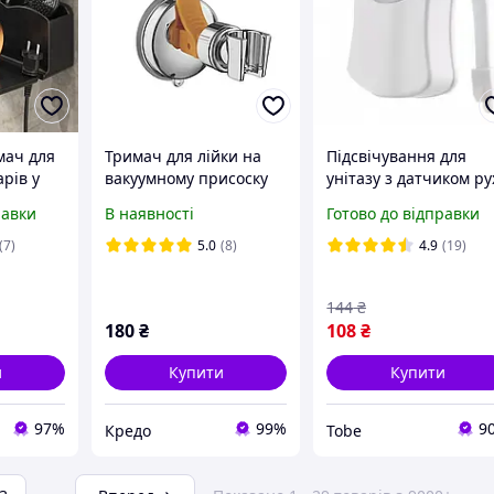
мач для
Тримач для лійки на
Підсвічування для
арів у
вакуумному присоску
унітазу з датчиком ру
 (0119-
Ledeme LM36-1
Light Bowl Лучшая
равки
В наявності
Готово до відправки
цена
(7)
5.0
(8)
4.9
(19)
144
₴
180
₴
108
₴
и
Купити
Купити
97%
99%
9
Кредо
Tobe