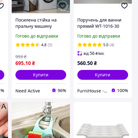
Посилена стійка на
Поручень для ванни
пральну машину
прямий WT-1016-30
t
Sailboat Washing
якісні поручні для
Готово до відправки
Готово до відправки
а
Machine Rack, ширина
ванної / діаметр труби
65 см.
D=25мм
4.8
(5)
5.0
(4)
56
від
₴
/міс
993
₴
695
.10
₴
560
.50
₴
Купити
Купити
2%
96%
100%
Need Active
FurniHouse - Товари для дому та саду