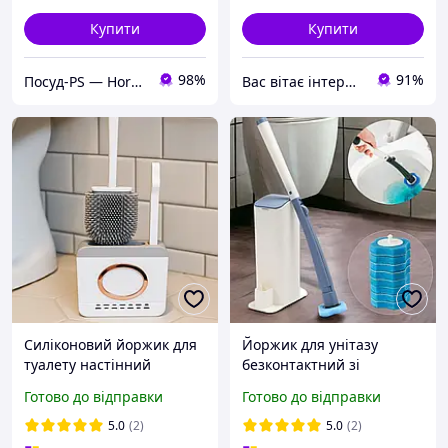
Купити
Купити
98%
91%
Посуд-PS — Horeca Посуд Подарунки
Вас вітає інтернет магазин SvetOn!
Силіконовий йоржик для
Йоржик для унітазу
туалету настінний
безконтактний зі
13×5.5×42 (см) йорж для
змінними насадками
Готово до відправки
Готово до відправки
унітазу силіконовий із
(Універсальна щітка для
щіткою йоржик для
прибирання ванної та
5.0
(2)
5.0
(2)
унітазу
туалету)