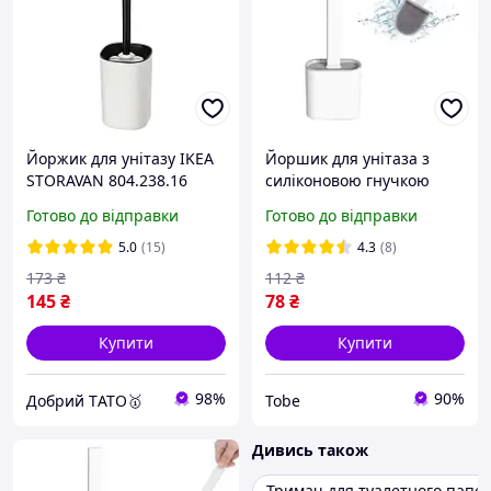
Йоржик для унітазу IKEA
Йоршик для унітаза з
STORAVAN 804.238.16
силіконовою гнучкою
Біло-чорний
щіткою 10х4.5х36 см
Готово до відправки
Готово до відправки
Лучшая цена
5.0
(15)
4.3
(8)
173
₴
112
₴
145
₴
78
₴
Купити
Купити
98%
90%
Добрий TАТО🥇
Tobe
Дивись також
Тримач для туалетного папе