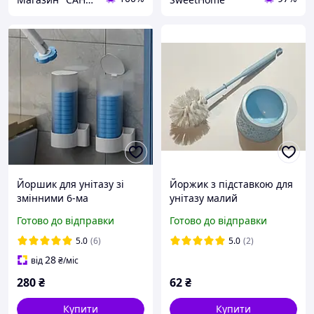
Йоршик для унітазу зі
Йоржик з підставкою для
змінними 6-ма
унітазу малий
картриджами з довгою
Готово до відправки
Готово до відправки
ручкою Відео
5.0
(6)
5.0
(2)
28
від
₴
/міс
280
₴
62
₴
Купити
Купити