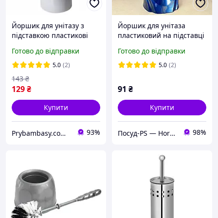
Йоршик для унітазу з
Йоршик для унітаза
підставкою пластикові
пластиковий на підставці
"Аква" 15*14*36см какао
Хвиля, синій, Fala
Готово до відправки
Готово до відправки
Алеана
5.0
(2)
5.0
(2)
143
₴
129
₴
91
₴
Купити
Купити
93%
98%
Prybambasy.com.ua - магазин товарів для дому
Посуд-PS — Horeca Посуд Подарунки