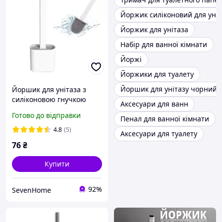
Йоржик силіконовий для уніт
Йоржик для унітаза
Набір для ванної кімнати
Йоржі
Йоржики для туалету
Йоршик для унітазу чорний
Йоршик для унітаза з
силіконовою гнучкою
Аксесуари для ванн
щіткою 10х4.5х36 см
Готово до відправки
Пенал для ванної кімнати
SV227
4.8
(5)
Аксесуари для туалету
76
₴
Купити
92%
SevenHome