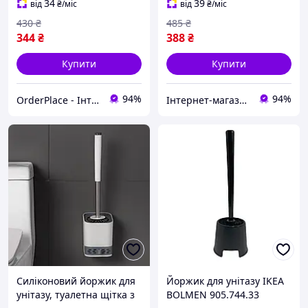
34
39
від
₴
/міс
від
₴
/міс
430
₴
485
₴
344
₴
388
₴
Купити
Купити
94%
94%
OrderPlace - Інтернет-магазин товарів для дому
Інтернет-магазин Bigs
Силіконовий йоржик для
Йоржик для унітазу IKEA
унітазу, туалетна щітка з
BOLMEN 905.744.33