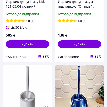
Йоржик для унітазу Lidz
Йоржик для унітазу з
121 05.04 скляний
підставкою "Оптіма" ,
(LDORE0504CRM32477)
Алеана
Готово до відправки
Готово до відправки
5.0
(1)
4.8
(5)
50
від
₴
/міс
505
₴
138
₴
Купити
Купити
99%
98%
SANTEHPROF
GardenHome