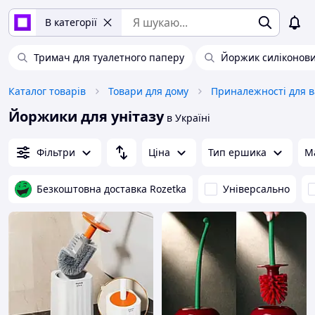
В категорії
Тримач для туалетного паперу
Йоржик силіконови
Каталог товарів
Товари для дому
Йоржики для унітазу
в Україні
Фільтри
Ціна
Тип ершика
М
Безкоштовна доставка Rozetka
Універсально