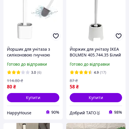
Йоршик для унітаза з
Йоржик для унітазу IKEA
силіконовою гнучкою
BOLMEN 405.744.35 Білий
щіткою 10х4.5х36 см
Готово до відправки
Готово до відправки
HP227
3.0
(6)
4.9
(17)
114
.80
₴
87
₴
80
₴
58
₴
Купити
Купити
90%
98%
HappyHouse
Добрий TАТО🥇