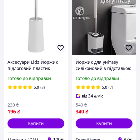
Аксесуари Lidz Йоржик
Йоржик для унітазу
підлоговий пластик
силіконовий з підставкою
(білий) (WHI) 121-05-12??
і кріпленням на стіну
Готово до відправки
Готово до відправки
білий
5.0
(3)
5.0
(7)
34
від
₴
/міс
230
₴
540
₴
196
₴
340
₴
Купити
Купити
100%
97%
Магазин "САНДИВО"
SweetHome