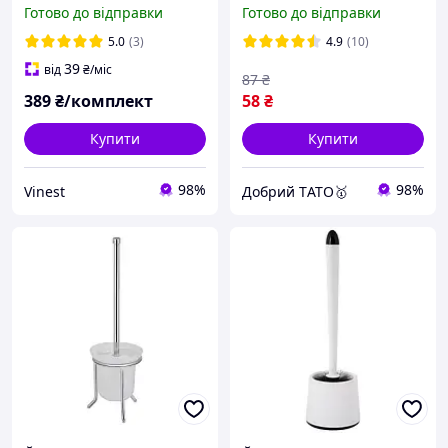
кріпленням на стіну
Чорний
Готово до відправки
Готово до відправки
(білий)
5.0
(3)
4.9
(10)
39
від
₴
/міс
87
₴
389
₴/комплект
58
₴
Купити
Купити
98%
98%
Vinest
Добрий TАТО🥇