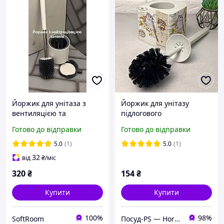
Йоржик для унітаза з
Йоржик для унітазу
вентиляцією та
підлогового
контейнером для
розташування з
Готово до відправки
Готово до відправки
поглинання вологи білий
малюнком пташка, 388
Elif
5.0
(1)
5.0
(1)
32
від
₴
/міс
320
₴
154
₴
Купити
Купити
100%
98%
SoftRoom
Посуд-PS — Horeca Посуд Подарунки