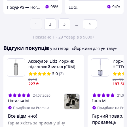
98%
94%
Посуд-PS — Horeca Посуд Подарунки
LUGI
1
2
3
...
Показано 1 - 29 товарів з 9000+
Відгуки покупців
у категорії «Йоржики для унітазу»
Аксесуари Lidz Йоржик
Йоржик
підлоговий метал (CRM)
HOTEC 
121-05-01???
білий /
5.0
(2)
267
₴
207
.90
₴
227
₴
197
.50
24.07.2026
21.07
Наталья М.
Інна М.
Придбано на Prom.ua
Придбано на Pro
Все відмінно!
Гарний товар, 
продавець
Гарна якість за приємну ціну