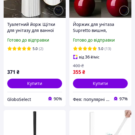
Туалетний йорж Щітки
Йоржик для унітаза
для унітазу для ванної
Supretto вишня,
кімнати Toilet brush LY-
туалетний йоржик
Готово до відправки
Готово до відправки
491 GS227
червона вишня з
червоною щіткою
5.0
(2)
5.0
(13)
36
від
₴
/міс
400
₴
371
₴
355
₴
Купити
Купити
90%
97%
GloboSelect
Фея: популярні товари в інтернеті