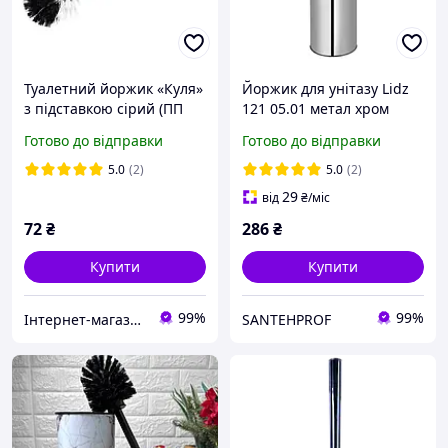
Туалетний йоржик «Куля»
Йоржик для унітазу Lidz
з підставкою сірий (ПП
121 05.01 метал хром
КВВ)
(LDORE0505CRM22257)
Готово до відправки
Готово до відправки
5.0
(2)
5.0
(2)
29
від
₴
/міс
72
₴
286
₴
Купити
Купити
99%
99%
Інтернет-магазин Хозторг Харків - товари для дому, саду та городу оптом
SANTEHPROF