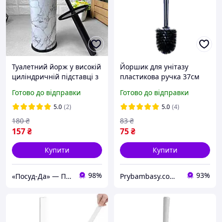
Туалетний йорж у високій
Йоршик для унітазу
циліндричній підставці з
пластикова ручка 37см
малюнком Білий мармур
чорний Алеана
Готово до відправки
Готово до відправки
530 Elif
5.0
(2)
5.0
(4)
180
₴
83
₴
157
₴
75
₴
Купити
Купити
98%
93%
«Посуд-Да» — Посуд, Подарунки, Товари для дому
Prybambasy.com.ua - магазин товарів для дому