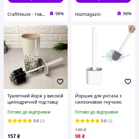
98%
98%
CraftHouse - товари для всієї родини
Hozmagazin
Туалетний йорж у високій
Йоршик для унітаза з
циліндричній підставці
силіконовою гнучкою
Мозаїка , 530 Elif
щіткою 10х4.5х36 см
Готово до відправки
Готово до відправки
5.0
(2)
5.0
(2)
140
₴
157
₴
98
₴