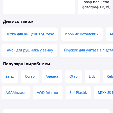
Товар повністю ві
фотографіям, від
Рекомендую
Дивись також
Щітка для чищення унітазу
Йоржик металевий
А
Гачок для рушника у ванну
Йоржик для унітаза з підст
Популярні виробники
Zerix
Corso
Алеана
Qtap
Lidz
Kel
АДАМпласт
AWD Interior
Elif Plastik
MIXXUS