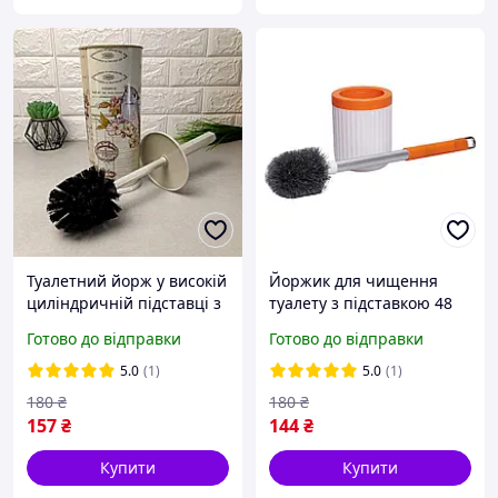
Туалетний йорж у високій
Йоржик для чищення
циліндричній підставці з
туалету з підставкою 48
малюнком "Пташка" , 530
см щітка для миття
Готово до відправки
Готово до відправки
Elif
унітазу помаранчевий,
йорж з тримачем для
5.0
(1)
5.0
(1)
санвузла
180
₴
180
₴
157
₴
144
₴
Купити
Купити