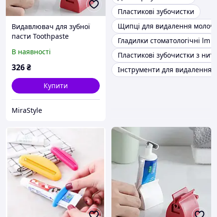
Пластикові зубочистки
Щипці для видалення молочн
Видавлювач для зубної
пасти Toothpaste
Гладилки стоматологічні lm
squeezer AND LY-574
В наявності
Пластикові зубочистки з нит
326
₴
Інструменти для видалення з
Купити
MiraStyle