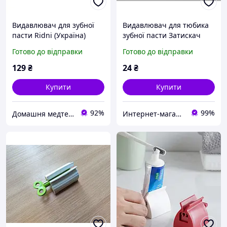
Видавлювач для зубної
Видавлювач для тюбика
пасти Ridni (Україна)
зубної пасти Затискач
прес для видавлювання з
Готово до відправки
Готово до відправки
тюбиків пластиковий
Жаба L 9 cm
129
₴
24
₴
Купити
Купити
92%
99%
Домашня медтехніка та ортопедичні товари
Интернет-магазин IKA