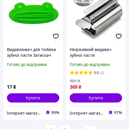
Видавлювач для тюбика
Неіржавкий видавач
зубної пасти Затискач
зубної пасти
прес для видавлювання з
Готово до відправки
Готово до відправки
тюбиків пластиковий
Жаба L 9 cm
5.0
(2)
901
₴
17
₴
369
₴
Купити
Купити
99%
97%
Інтернет-магазин "Вилка"
Інтернет-магазин Co-Di