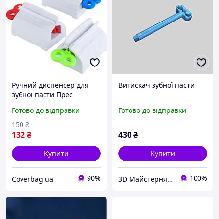
Ручний диспенсер для
Витискач зубної пасти
зубної пасти Прес
видавлювач зубної пасти
Готово до відправки
Готово до відправки
та крему
150
₴
132
₴
430
₴
Купити
Купити
90%
100%
Coverbag.ua
3D Майстерня – Відновлюємо, створюємо, вдосконалюємо.