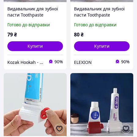
Видавальник для зубної
Видавальник для зубної
пасти Toothpaste
пасти Toothpaste
Squeezer AND LY-574 Топ
Squeezer AND LY-574
Готово до відправки
Готово до відправки
продаж
EL0227
79
₴
80
₴
Купити
Купити
90%
90%
Kozak Hookah - Магазин техніки та аксесуарів
ELEXION