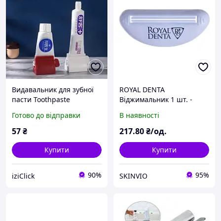
Видавальник для зубної
ROYAL DENTA
пасти Toothpaste
Віджимальник 1 шт. -
Squeezer AND LY-574
універсальний
Готово до відправки
В наявності
iC227
видавлювач зубної пасти
57
₴
217
.80
₴/од.
Купити
Купити
90%
95%
iziClick
SKINVIO