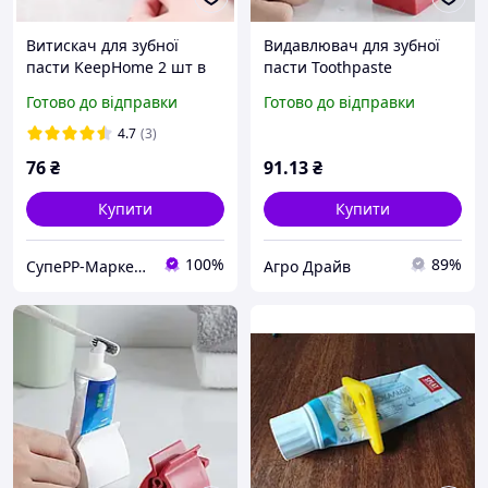
Витискач для зубної
Видавлювач для зубної
пасти KeepHome 2 шт в
пасти Toothpaste
наборі (527)
squeezer AND LY-574
Готово до відправки
Готово до відправки
4.7
(3)
76
₴
91
.13
₴
Купити
Купити
100%
89%
СупеРР-Маркет Корисних Товарів
Агро Драйв