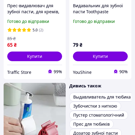
Прес-видавлювач для
Видавальник для зубної
зубної пасти, для кремів,
пасти Toothpaste
видавлювач з тюбиків
Squeezer AND LY-574
Готово до відправки
Готово до відправки
(червоно-білий)
YU227
5.0
(2)
85
₴
65
₴
79
₴
Купити
Купити
99%
90%
Traffic Store
YouShine
Дивись також
Выдавливатель для тюбика
Зубочистки з ниткою
Пустер стоматологічний
Прес для тюбиків
Дозатор зубної пасти