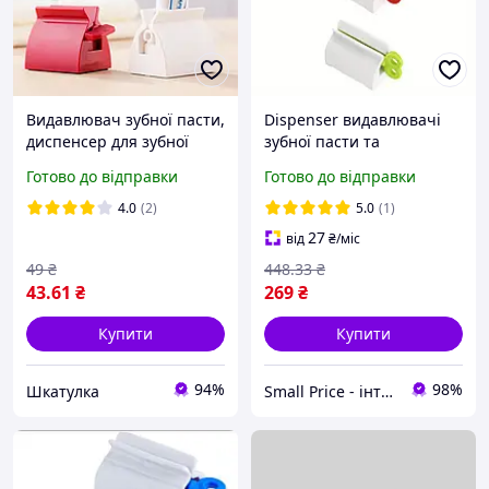
Видавлювач зубної пасти,
Dispenser видавлювачі
диспенсер для зубної
зубної пасти та
пасти ШК
косметичних засобів з
Готово до відправки
Готово до відправки
тюбиків, 3 штуки
4.0
(2)
5.0
(1)
27
від
₴
/міс
49
₴
448
.33
₴
43
.61
₴
269
₴
Купити
Купити
94%
98%
Шкатулка
Small Price - інтернет-магазин товарів для дому