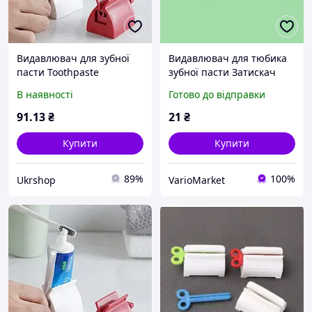
Видавлювач для зубної
Видавлювач для тюбика
пасти Toothpaste
зубної пасти Затискач
squeezer AND LY-574
прес для видавлювання з
В наявності
Готово до відправки
тюбиків пластиковий
Жаба L 9 cm
91
.13
₴
21
₴
Купити
Купити
89%
100%
Ukrshop
VarioMarket