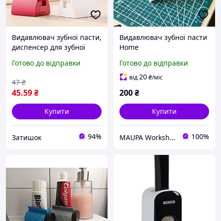
Видавлювач зубної пасти,
Видавлювач зубної пасти
диспенсер для зубної
Home
пасти ЗТК
Готово до відправки
Готово до відправки
20
від
₴
/міс
47
₴
45
.59
₴
200
₴
Купити
Купити
94%
100%
Затишок
MAUPA Workshop