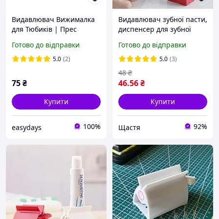
Видавлювач Вижималка
Видавлювач зубної пасти,
для Тюбиків | Прес
диспенсер для зубної
Упаковок Зубної пасти
пасти ДТ
Готово до відправки
Готово до відправки
Крему Геля | Диспенсер
Дозатор Упаковки
5.0
(2)
5.0
(3)
48
₴
75
₴
46
.56
₴
Купити
Купити
100%
92%
easydays
Щастя