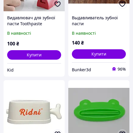
Видавлювач для зубної
Выдавливатель зубної
пасти Toothpaste
пасти
squeezer AND LY-574
В наявності
В наявності
140
₴
100
₴
Купити
Купити
96%
Bunker3d
Kid