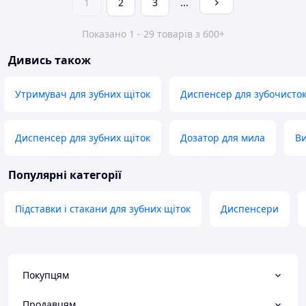
1
2
3
...
Показано 1 - 29 товарів з 600+
Дивись також
Утримувач для зубних щіток
Диспенсер для зубочисто
Диспенсер для зубних щіток
Дозатор для мила
Ви
Популярні категорії
Підставки і стакани для зубних щіток
Диспенсери
Покупцям
Продавцям