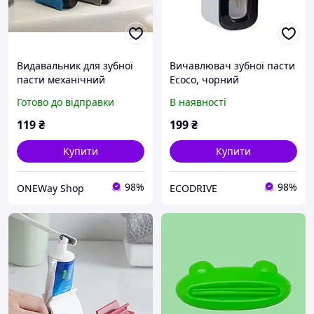
Видавальник для зубної
Вичавлювач зубної пасти
пасти механічний
Ecoco, чорний
(ролер), насадка-дозатор
Готово до відправки
В наявності
на тюбик із ключем-
фіксатором FELIX
119
₴
199
₴
Купити
Купити
98%
98%
ONEWay Shop
ECODRIVE