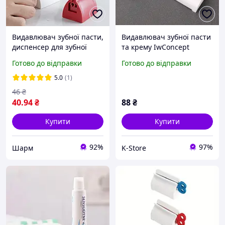
Видавлювач зубної пасти,
Видавлювач зубної пасти
диспенсер для зубної
та крему IwConcept
пасти ШАРМ
Готово до відправки
Готово до відправки
5.0
(1)
46
₴
40
.94
₴
88
₴
Купити
Купити
92%
97%
Шарм
K-Store