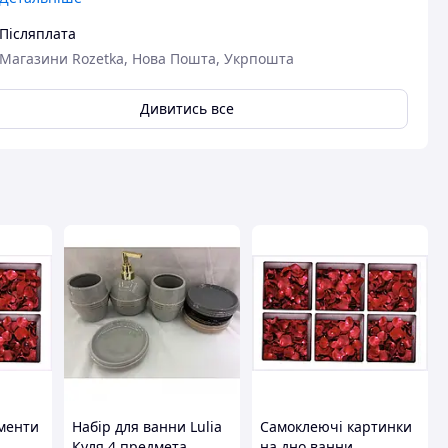
Післяплата
Магазини Rozetka, Нова Пошта, Укрпошта
Дивитись все
авця
ементи
Набір для ванни Lulia
Самоклеючі картинки
Куля 4 предмета
на дно ванни