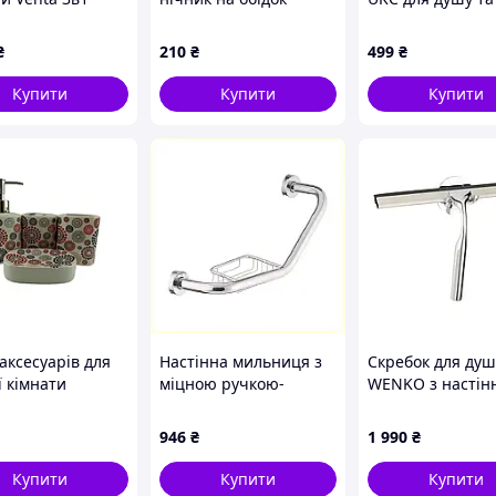
14
унітазу LED,
ванни 15х15 см
CB377880X9
874P513K1
₴
210
₴
499
₴
Купити
Купити
Купити
аксесуарів для
Настінна мильниця з
Скребок для душ
ї кімнати
міцною ручкою-
WENKO з настін
ла 35078B
опорою хром,
тримачем, 17 см
6055M20TH9
сріблястий
946
₴
1 990
₴
Купити
Купити
Купити