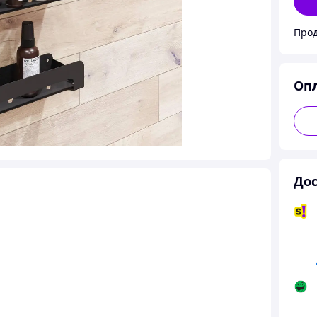
Прод
Оп
Дос