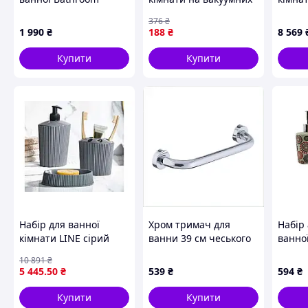
Solutions экрю
присосках Helping
VA980
376
₴
Handle JT-82
1 990
₴
188
₴
8 569
Купити
Купити
Набір для ванної
Хром тримач для
Набір 
кімнати LINE сірий
ванни 39 см чеського
ванно
дозатор мильниця
бренду, 423CT1309
Манда
10 891
₴
підставка для щіток
5 445
.50
₴
539
₴
594
₴
стильний комплект
для зручності
Купити
Купити
використання