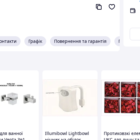
онтакти
Графік
Повернення та гарантія
Про прод
для ванної
Illumibowl Lightbowl
Протиковзкі ел
и Venta 3в1
нічник на обідок
UKC для душу та