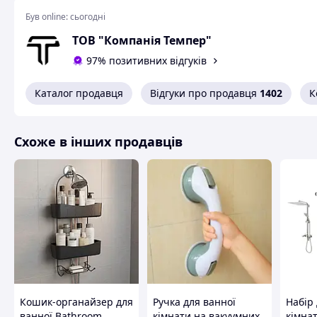
Колір - чорний, білий;
Матеріал - нержавіюча сталь (AISI430) 1,5мм;
Був online:
сьогодні
Розміри - 300*100*60 мм.
ТОВ "Компанія Темпер"
97% позитивних відгуків
Схожі товари за характеристиками
Каталог продавця
Відгуки про продавця
1402
К
Схоже в інших продавців
Кошик-органайзер для
Ручка для ванної
Набір 
ванної Bathroom
кімнати на вакуумних
кімнат