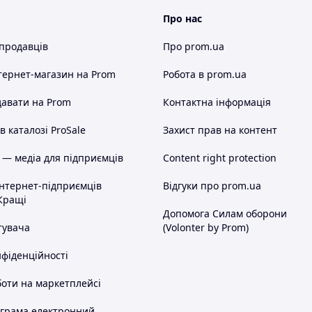
Про нас
 продавців
Про prom.ua
тернет-магазин
на Prom
Робота в prom.ua
авати на Prom
Контактна інформація
 каталозі ProSale
Захист прав на контент
 — медіа для підприємців
Content right protection
інтернет-підприємців
Відгуки про prom.ua
Кращі
Допомога Силам оборони
тувача
(Volonter by Prom)
нфіденційності
оти на маркетплейсі
ограма електронний