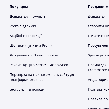
Покупцям
Продавцям
Довідка для покупців
Довідка для
Prom-підтримка
Створити ін
Акційні пропозиції
Почати прод
Що таке «Купити з Prom»
Просування в
Як купувати з Пром-оплатою
Sprava.prom
Рекомендації з безпечних покупок
Премія для 
Ecommerce.
Перевірка на приналежність сайту до
платформи prom.ua
Угода корис
Інструкції та поради
Політика ко
Правила роб
Бонусна пр