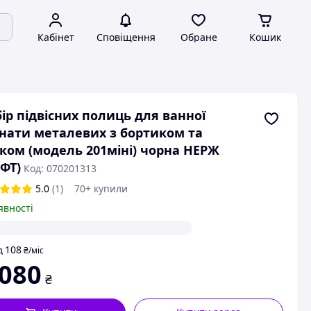
Кабінет
Сповіщення
Обране
Кошик
ір підвісних полиць для ванної
нати металевих з бортиком та
ком (модель 201міні) чорна НЕРЖ
ФТ)
Код: 070201313
5.0
(1)
70+ купили
явності
108
д
₴
/міс
 080
₴