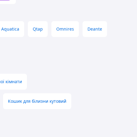
Aquatica
Qtap
Omnires
Deante
ої кімнати
Кошик для білизни кутовий