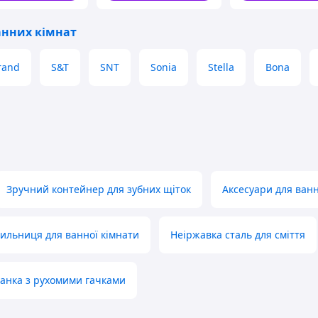
анних кімнат
rand
S&T
SNT
Sonia
Stella
Bona
Зручний контейнер для зубних щіток
Аксесуари для ванн
мильниця для ванної кімнати
Неіржавка сталь для сміття
анка з рухомими гачками