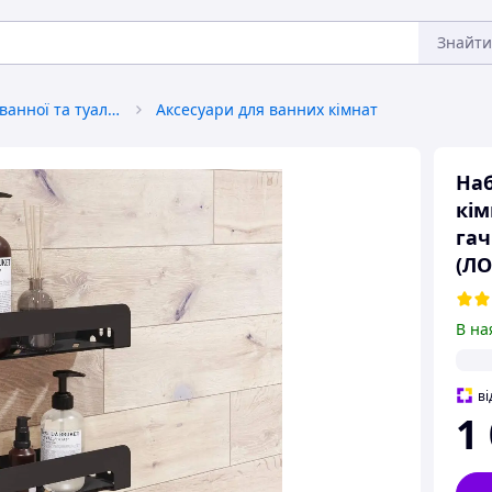
Знайти
Приналежності для ванної та туалету
Аксесуари для ванних кімнат
Наб
кім
гач
(ЛО
В на
ві
1