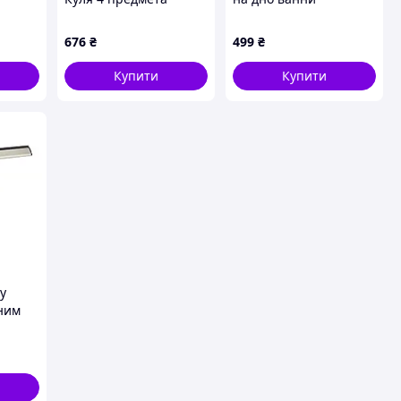
(Сірий)
протиковзні червоні
P8M745131A
676
₴
499
₴
Купити
Купити
у
ним
,