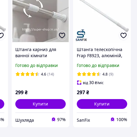
Штанга карниз для
Штанга телескопічна
ванної кімнати
Frap F8923, алюміній,
роздувною 110-200 см
140-260 см, білий
Готово до відправки
Готово до відправки
хром телескопічний на
пружині
4.6
(14)
4.8
(9)
30
від
₴
/міс
299
₴
297
₴
Купити
Купити
3%
97%
100%
Шухляда
SanFix