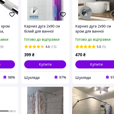
 хром
Карниз дуга 2х90 см
Карниз дуга 2х90 см
ша,
білий для ванної
хром для ванної
 110-
кімнати душовий
кімнати душовий
равки
Готово до відправки
Готово до відправки
кутовий дуга з
кутовий із кріплення
кріпленням
хромований
(9)
4.6
(13)
5.0
(5)
399
₴
470
₴
и
Купити
Купити
98%
97%
9
Шухляда
Шухляда