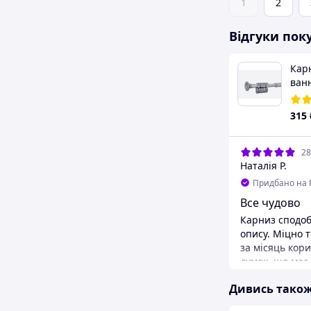
1
2
Відгуки пок
Карниз кутовий 70*170 см
Кар
неіржавка сталь для
ванн
шторки у ванну
кіл
5.0
(5)
3125/70/170
750
₴
315
06.07.2026
28
Володимир Ф.
Наталія Р.
+
4
Придбано на Prom.ua
Придбано на 
Все ок. Ще не встановлено. Але
Все чудово
вигнутий кінець
Карниз сподоб
и
опису. Міцно т
Хотілося би, щоб не був вигнутий
за місяць кор
один із кінців... Подивимося як буде
думок, що має
при встановленні Шурупів в
що кільця вже
комплекті немає, виключно карніз!
Дивись тако
білий виглядає
Враховуйте це
рекомендую)
Переваги