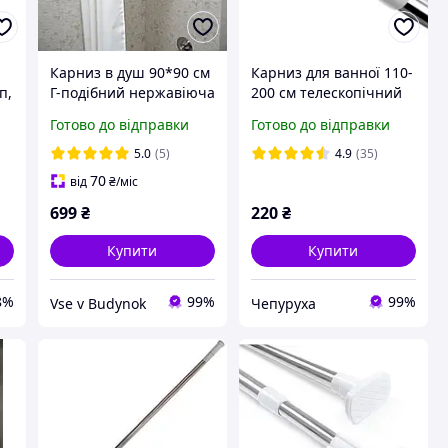
Карниз в душ 90*90 см
Карниз для ванної 110-
п,
Г-подібний нержавіюча
200 см телескопічний
сталь
хромований
Готово до відправки
Готово до відправки
5.0
(5)
4.9
(35)
70
від
₴
/міс
699
₴
220
₴
Купити
Купити
8%
99%
99%
Vse v Budynok
Чепуруха