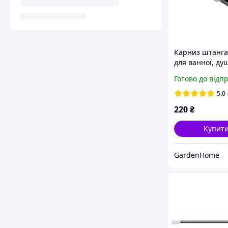
Карниз штанга
для ванної, ду
телескоп, хром,
Готово до відп
200см
5.0
220
₴
Купит
GardenHome