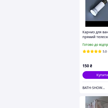
Карниз для ва
прямий телеск
70-120 см хром
Готово до відп
5.0
150
₴
Купит
BATH-SHOWER