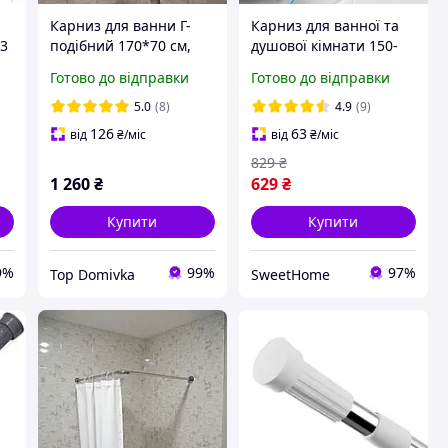
Карниз для ванни Г-
Карниз для ванної та
73
подібний 170*70 см,
душової кімнати 150-
суцільнотягнена труба,
270 см висувний
Готово до відправки
Готово до відправки
з додатковим
телескопічний з
кріпленням до стелі 10
нержавіючої сталі
5.0
(8)
4.9
(9)
см
126
63
від
₴
/міс
від
₴
/міс
829
₴
1 260
₴
629
₴
Купити
Купити
9%
99%
97%
Top Domivka
SweetHome