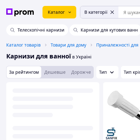
Каталог
В категорії
Телескопічні карнизи
Карнизи для кутових ванн
Каталог товарів
Товари для дому
Карнизи для ванної
в Україні
За рейтингом
Дешевше
Дорожче
Тип
Тип кр