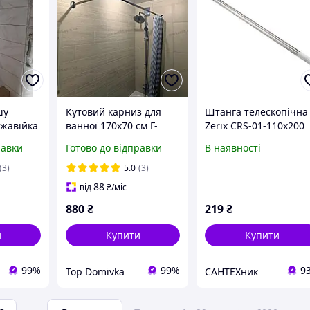
шу
Кутовий карниз для
Штанга телескопічна
ржавійка
ванної 170x70 см Г-
Zerix CRS-01-110x200
дками
подібний з
(нерж. сталь) (ZX4996)
равки
Готово до відправки
В наявності
декоративними
накладками
(3)
5.0
(3)
88
від
₴
/міс
880
₴
219
₴
и
Купити
Купити
99%
99%
9
Top Domivka
САНТЕХник