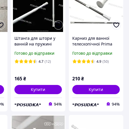
Штанга для штори у
Карниз для ванної
ванній на пружині
телескопічної Prima
а
Prima 70-120 см
120-200 см із
Готово до відправки
Готово до відправки
гвинтовою фіксацією
4.7
(12)
4.9
(50)
165
₴
210
₴
Купити
Купити
9%
94%
94%
❝𝙋𝙊𝙎𝙐𝘿𝙆𝘼❝
❝𝙋𝙊𝙎𝙐𝘿𝙆𝘼❝