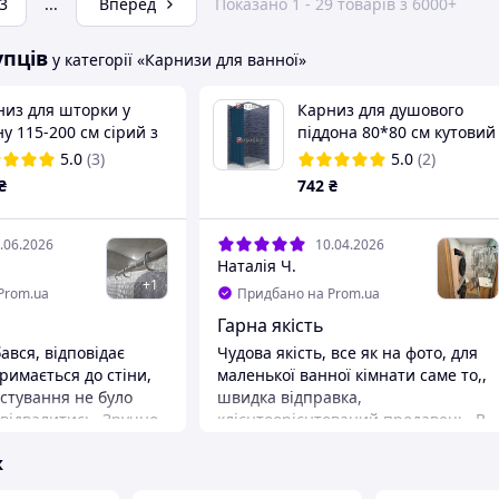
3
...
Вперед
Показано 1 - 29 товарів з 6000+
упців
у категорії «Карнизи для ванної»
низ для шторки у
Карниз для душового
у 115-200 см сірий з
піддона 80*80 см кутовий
ьцями
г-подібний НІЖАВЕЙКА
5.0
(3)
5.0
(2)
₴
742
₴
.06.2026
10.04.2026
Наталія Ч.
+
1
Prom.ua
Придбано на Prom.ua
Гарна якість
ався, відповідає
Чудова якість, все як на фото, для
римається до стіни,
маленької ванної кімнати саме то,,
истування не було
швидка відправка,
 відвалитись. Зручно,
клієнтоорієнтований продавець. В
 на ньому. Загалом
цілому гарне враження про
ж
 гарно у ванній. Тому
співпрацю!
Переваги