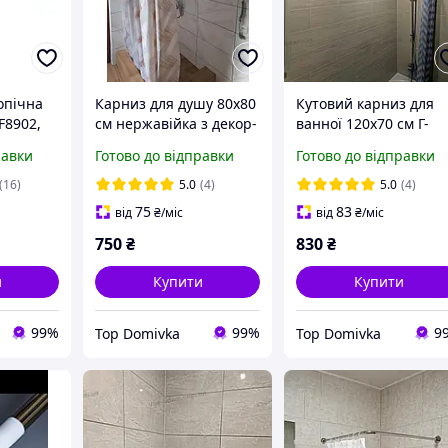
опічна
Карниз для душу 80х80
Кутовий карниз для
F8902,
см нержавійка з декор-
ванної 120x70 см Г-
ль, 110-
накладками
подібний з
равки
Готово до відправки
Готово до відправки
декоративними
накладками
(16)
5.0
(4)
5.0
(4)
75
83
від
₴
/міс
від
₴
/міс
750
₴
830
₴
и
Купити
Купити
99%
99%
9
Top Domivka
Top Domivka