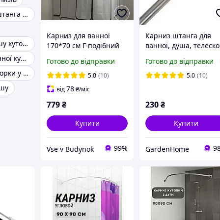
Телескопічна штанга для ванної
Карниз для ванної
Карниз штанга для
Карниз для душу кутовий 80х80
170*70 см Г-подібний
ванної, душа, телеско
нержавіюча сталь
алюмінінй, 110-200см
Карниз для ванної кутовий 90х90
Готово до відправки
Готово до відправки
Тримач для шторки у ванну
5.0
(10)
5.0
(10)
ушу
78
від
₴
/міс
779
₴
230
₴
Купити
Купити
99%
9
Vse v Budynok
GardenHome