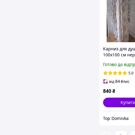
Карниз для ду
100х100 см не
з декор-накла
Готово до відп
5.0
84
від
₴
/міс
840
₴
Купит
Top Domivka