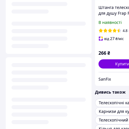
Штанга телеск
для душу Frap 
нержавіюча ста
В наявності
200 см
4.8
27
від
₴
/міс
266
₴
Купит
SanFix
Дивись також
Телескопічні к
Кільця для кар