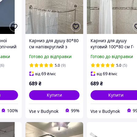
нної
Карниз для душу 80*80
Карниз для душу
опічний
см напівкруглий з
кутовий 100*80 см Г-
нержавіючої сталі
подібний нержавіюч
равки
Готово до відправки
Готово до відправки
сталь
(6)
5.0
(9)
5.0
(5)
69
69
від
₴
/міс
від
₴
/міс
689
₴
689
₴
и
Купити
Купити
100%
99%
9
Vse v Budynok
Vse v Budynok