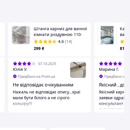
Штанга карниз для ванної
Карн
кімнати роздувною 110-
ванн
200 см хром
4.6
(14)
телескопічний на пружині
299
₴
810
07.10.2025
12.
Юлія У.
Марина Г.
Придбано на Prom.ua
Придбано на P
Не відповідає очікуванням
Якісний , до
Нажаль не відповідає опису...краї
Якісний карниз
мали бути білого а не сірого
заявки одразу перетелефонував
кольору!!!
консультант ,в
дня,карниз над
Розмір 150х90 ,
міцно. Я задово
Недоліки