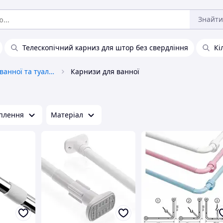
Знайти
Телескопічний карниз для штор без свердління
Кі
Приналежності для ванної та туалету
Карнизи для ванної
іплення
Матеріал