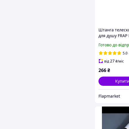
Штанга телеск
для душу FRAP 
нержавіюча ста
Готово до відп
200 см
5.0
27
від
₴
/міс
266
₴
Купит
Flapmarket