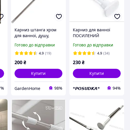
Карниз штанга хром
Карниз для ванної
для ванної, душу,
ПОСИЛЕНИЙ
телескоп, хром, 70-120
телескопічної
Готово до відправки
Готово до відправки
м
см
нержавіюча сталь 4
РОЗМІРИ з гвинтовою
4.9
(19)
4.9
(34)
фіксацією
200
₴
230
₴
Купити
Купити
7%
98%
94%
GardenHome
❝𝙋𝙊𝙎𝙐𝘿𝙆𝘼❝