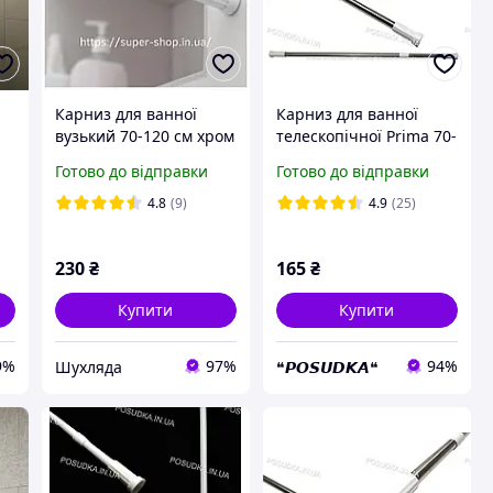
Карниз для ванної
Карниз для ванної
вузький 70-120 см хром
телескопічної Prima 70-
телескопічний на
120 см із гвинтовою
Готово до відправки
Готово до відправки
пружині розсувний
фіксацією
компактний у душову
4.8
(9)
4.9
(25)
230
₴
165
₴
Купити
Купити
9%
97%
94%
Шухляда
❝𝙋𝙊𝙎𝙐𝘿𝙆𝘼❝