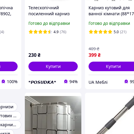
опічна
Телескопічний
Карниз кутовий для
F8902,
посиленний карниз
ванної кімнати (88*1
ль, 110-
для штор 4 РОЗМІРИ
см) Кольори в
Готово до відправки
Готово до відправки
без свердління Prima
асортименті
Білий
(4)
4.9
(76)
5.0
(21)
409
₴
230
₴
399
₴
и
Купити
Купити
100%
94%
9
❝𝙋𝙊𝙎𝙐𝘿𝙆𝘼❝
UA Меблі
арнизи
Карнизи для кутових ванн
Телескопічний карниз для штор без свердління
низів