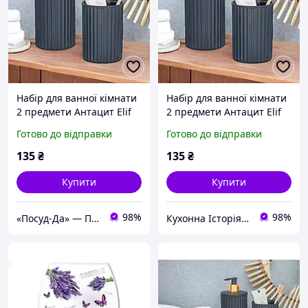
Набір для ванної кімнати
Набір для ванної кімнати
2 предмети Антацит Elif
2 предмети Антацит Elif
Plastik Nostalgia UN577
Plastik Nostalgia UN577
Готово до відправки
Готово до відправки
135
₴
135
₴
Купити
Купити
98%
98%
«Посуд-Да» — Посуд, Подарунки, Товари для дому
Кухонна Історія - товари для кухні та дому