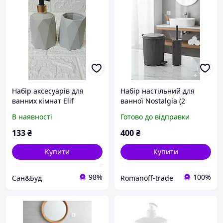
Набір аксесуарів для
Набір настільний для
ванних кімнат Elif
ванної Nostalgia (2
предмети)
В наявності
Готово до відправки
133
₴
400
₴
Купити
Купити
98%
100%
Cан&Буд
Romanoff-trade