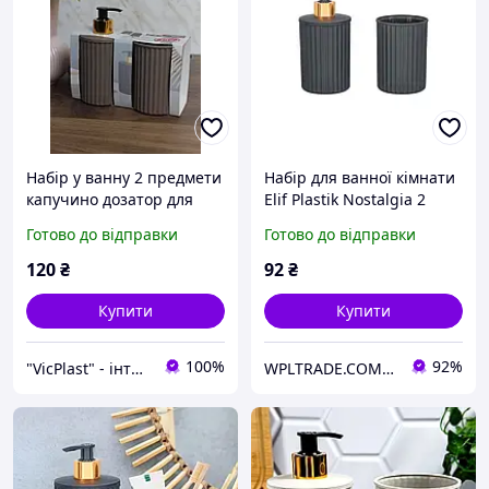
Набір у ванну 2 предмети
Набір для ванної кімнати
капучино дозатор для
Elif Plastik Nostalgia 2
мила + стакан Elif
предмети (UN577)
Готово до відправки
Готово до відправки
120
₴
92
₴
Купити
Купити
100%
92%
"VicРlast" - інтернет-магазин товарів для дому, кухні та організації простору
WPLTRADE.COM.UA