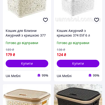
Кошик для білизни
Кошик Ажурний з
Ажурний з кришкою 377
кришкою 374 Elif 6 л
Elif 10 л Бежевий
Білий
Готово до відправки
Готово до відправки
189
₴
136
₴
179
₴
124
₴
Купити
Купити
99%
99%
UA Меблі
UA Меблі