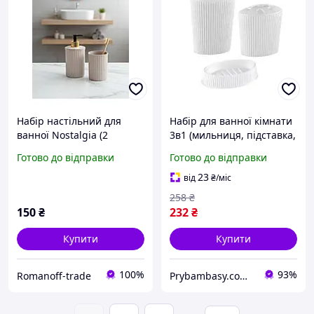
Набір настільний для
Набір для ванної кімнати
ванної Nostalgia (2
3в1 (мильниця, підставка,
предмети)
диспенсер) білий Line
Готово до відправки
Готово до відправки
OZER-CZ-014 ELIF
23
від
₴
/міс
258
₴
150
₴
232
₴
Купити
Купити
100%
93%
Romanoff-trade
Prybambasy.com.ua - магазин товарів для дому