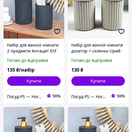
Набір для ванної кімнати
Набір для ванної кімнати
2 предмети Антацит Elif
дозатор + склянка сірий
Plastik Nostalgia UN577
577-8 NOSTALGIA Elif
Готово до відправки
Готово до відправки
135
₴/набір
130
₴
Купити
Купити
98%
98%
Посуд-PS — Horeca Посуд Подарунки
Посуд-PS — Horeca Посуд Подарунки