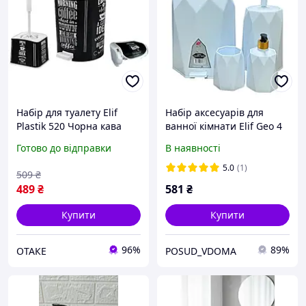
Набір для туалету Elif
Набір аксесуарів для
Plastik 520 Чорна кава
ванної кімнати Elif Geo 4
предмета Білий (479)
Готово до відправки
В наявності
5.0
(1)
509
₴
489
₴
581
₴
Купити
Купити
96%
89%
ОТАКЕ
POSUD_VDOMA