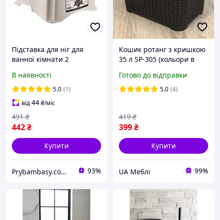
Підставка для ніг для
Кошик ротанг з кришкою
ванної кімнати 2
35 л SP-305 (кольори в
сходинки OZER-B-001
асортименті)
В наявності
Готово до відправки
білий ELIF
5.0
(1)
5.0
(4)
44
від
₴
/міс
491
₴
419
₴
442
₴
399
₴
Купити
Купити
93%
99%
Prybambasy.com.ua - магазин товарів для дому
UA Меблі