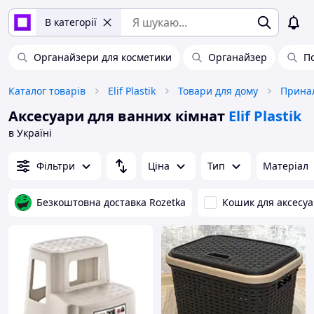
В категорії
Органайзери для косметики
Органайзер
П
Каталог товарів
Elif Plastik
Товари для дому
Аксесуари для ванних кімнат
Elif Plastik
в Україні
Фільтри
Ціна
Тип
Матеріал
Безкоштовна доставка Rozetka
Кошик для аксесуа