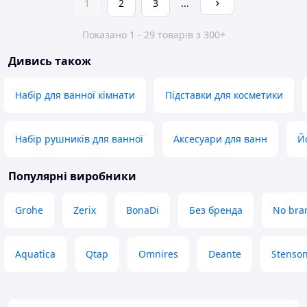
1
2
3
...
Показано 1 - 29 товарів з 300+
Дивись також
Набір для ванної кімнати
Підставки для косметики
Набір рушників для ванної
Аксесуари для ванн
Й
Популярні виробники
Grohe
Zerix
BonaDi
Без бренда
No bra
Aquatica
Qtap
Omnires
Deante
Stenso