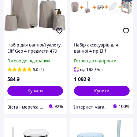
Набір для ванної/туалету
Набір аксесуарів для
Elif Geo 4 предмети 479
ванної 4 пр Elif
Бежевий
Мереживо 523 Голубой
Готово до відправки
Готово до відправки
182
5.0
(1)
від
₴
/міс
584
₴
1 092
₴
Купити
Купити
92%
100%
Віста - мережа будівельно-господарчих маркетів
Інтернет-магазин "iSklad"