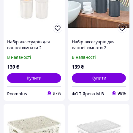
Набір аксесуарів для
Набір аксесуарів для
ванної кімнати 2
ванної кімнати 2
предмети Еlifplastic білий
предмети Еlif plastic
В наявності
В наявності
кольори в асортименті
139
₴
139
₴
Купити
Купити
97%
98%
Roomplus
ФОП Ярова М.В.