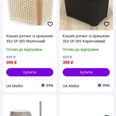
Кошик ротанг із кришкою
Кошик ротанг із кришкою
35л SP-305 Молочний
35л SP-305 Коричневий
Готово до відправки
Готово до відправки
439
₴
439
₴
399
₴
399
₴
Купити
Купити
99%
99%
UA Меблі
UA Меблі