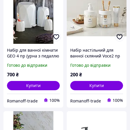
Набір для ванної кімнати
Набір настільний для
GEO 4 пр (урна з педаллю
ванної скляний Voce2 пр
6 л, йорж для унітаза,
(Дозатор + Стакан)
Готово до відправки
Готово до відправки
дозатор для рідкого мила,
стакан для зубних щіток)
700
₴
200
₴
Купити
Купити
100%
100%
Romanoff-trade
Romanoff-trade