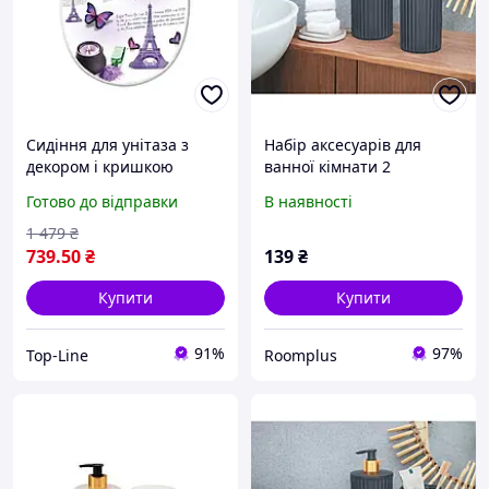
Сидіння для унітаза з
Набір аксесуарів для
декором і кришкою
ванної кімнати 2
Париж для ванної
предмети Еlifplastic
Готово до відправки
В наявності
кімнати стильний
антрацит
аксесуар для комфорту
1 479
₴
739
.50
₴
139
₴
Купити
Купити
91%
97%
Top-Line
Roomplus