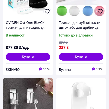
OVIDEN Ovi-One BLACK -
Тримач для зубної пасти,
тримач для насадок для
щіток або для дрібниць
електричних зубних
buzyna
В наявності
Готово до відправки
щіток та іригаторів
297
₴
877
.80
₴/од.
237
₴
Купити
Купити
95%
91%
SKINVIO
Бузина