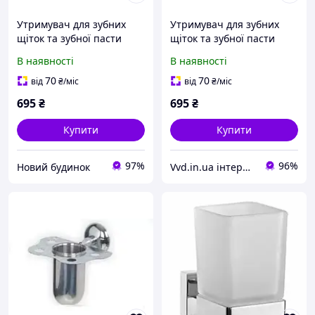
Утримувач для зубних
Утримувач для зубних
щіток та зубної пасти
щіток та зубної пасти
(латунь) Celik 50-042
(латунь) Celik 50-042
В наявності
В наявності
70
70
від
₴
/міс
від
₴
/міс
695
₴
695
₴
Купити
Купити
97%
96%
Новий будинок
Vvd.in.ua інтернет-магазин «Все до Дому»