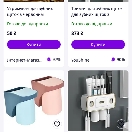
Утримувач для зубних
Тримач для зубних щіток
щіток з червоним
для зубних щіток з
восьминогом
висувними ящиками
Готово до відправки
Готово до відправки
TOOTHBRUSH HOLDER XL-
716 YU227
50
₴
873
₴
Купити
Купити
97%
90%
Інтернет-Магазин SofiyShop
YouShine