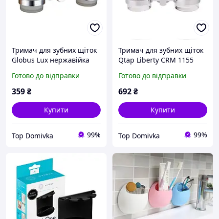
Тримач для зубних щіток
Тримач для зубних щіток
Globus Lux нержавійка
Qtap Liberty CRM 1155
латунь
Готово до відправки
Готово до відправки
359
₴
692
₴
Купити
Купити
99%
99%
Top Domivka
Top Domivka