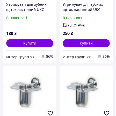
Утримувач для зубних
Утримувач для зубних
щіток настінний UKC
щіток настінний UKC
Baby Play у формі сонечка
Baby Play у формі
В наявності
В наявності
на трьох присосках
Кішечки на трьох
Блакитний (000991)
присосках Блакитний
25
від
₴
/міс
180
₴
250
₴
Купити
Купити
86%
86%
Интер Групп Украина
Интер Групп Украина