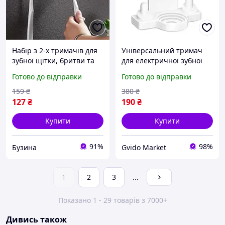
Набір з 2-х тримачів для
Універсальний тримач
зубної щітки, бритви та
для електричної зубної
інших дрібниць newyork
щітки Oral B IO і двох
Готово до відправки
Готово до відправки
насадок
159
₴
380
₴
127
₴
190
₴
Купити
Купити
91%
98%
Бузина
Gvido Market
1
2
3
...
Показано 1 - 29 товарів з 7000+
Дивись також