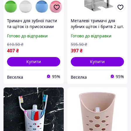
Тримач для зубної пасти
Металеві тримачі для
та щіток із присосками
зубних щіток і бритв 2 шт.
багатофункціональний
компактні для ванної
Готово до відправки
Готово до відправки
компактний органайзер
кімнати стильні FLAME
для ванної та кухні FLAME
610
.50
₴
595
.50
₴
407
₴
397
₴
Купити
Купити
95%
95%
Веселка
Веселка