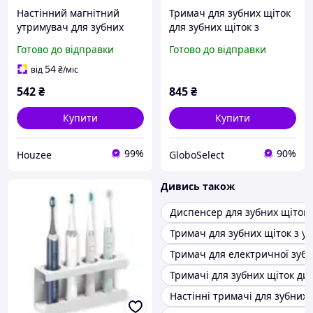
Настінний магнітний
Тримач для зубних щіток
утримувач для зубних
для зубних щіток з
щіток 2 шт з чашкою для
висувними ящиками
Готово до відправки
Готово до відправки
ванної кімнати без
TOOTHBRUSH HOLDER XL-
свердління
716 GS227
54
від
₴
/міс
542
₴
845
₴
Купити
Купити
99%
90%
Houzee
GloboSelect
Дивись також
Диспенсер для зубних щіток
Тримач для зубних щіток з у
Тримач для електричної зубн
Тримачі для зубних щіток ди
Настінні тримачі для зубних 