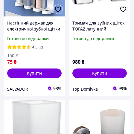
Настінний держак для
Тримач для зубних щіток
електричної зубної щітки
TOPAZ латунний
Oral B універсальне
Готово до відправки
Готово до відправки
кріплення Підставка
4.5
(2)
150
₴
75
₴
980
₴
Купити
Купити
93%
99%
SALVADOR
Top Domivka