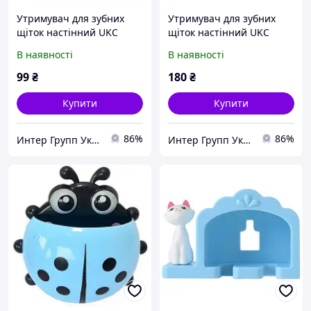
Утримувач для зубних
Утримувач для зубних
щіток настінний UKC
щіток настінний UKC
Baby Play на присоску для
Baby Play у формі сонечка
В наявності
В наявності
3-х зубних щіток Рожевий
на трьох присосках
(01329)
Жовтий (000992)
99
₴
180
₴
Купити
Купити
86%
86%
Интер Групп Украина
Интер Групп Украина