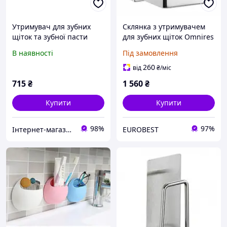
Утримувач для зубних
Склянка з утримувачем
щіток та зубної пасти
для зубних щіток Omnires
(латунь) Celik 50-042
Lift chrome (8158CR)
В наявності
Під замовлення
260
від
₴
/міс
715
₴
1 560
₴
Купити
Купити
98%
97%
Інтернет-магазин Господиня
EUROBEST