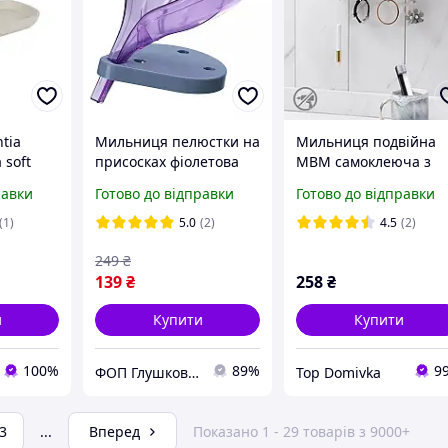
tia
Мильниця пелюстки на
Мильниця подвійна
 soft
присосках фіолетова
МВМ самоклеюча з
26x3x11.5
Beauty Effect Mix 1001
гачками 28см. біла
равки
Готово до відправки
Готово до відправки
(1)
5.0
(2)
4.5
(2)
249
₴
139
₴
258
₴
и
Купити
Купити
100%
89%
9
ФОП Глушков Андрій Володимирович
Top Domivka
3
...
Вперед
Показано 1 - 29 товарів з 9000+