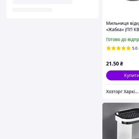
Мильниця відк
«Жабка» (ПП КВ
Готово до відп
5.0
21
.50
₴
Купит
Хозторг Харків 2 - Господарські товари від відчизняних виробників