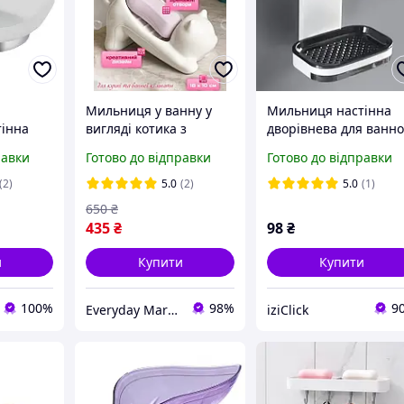
Мильниця у ванну у
Мильниця настінна
інна
вигляді котика з
дворівнева для ванно
CRG) 114-
кераміки, має дренажні
чорна з білим iC227
равки
Готово до відправки
Готово до відправки
отвори для стікання
води
(2)
5.0
(2)
5.0
(1)
650
₴
435
₴
98
₴
и
Купити
Купити
100%
98%
9
Everyday Market
iziClick