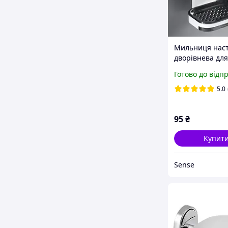
Мильниця наст
дворівнева для
чорна з білим 
Готово до відп
5.0
95
₴
Купит
Sense