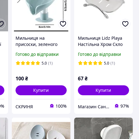
Мильниця на
Мильниця Lidz Playa
ї
присоски, зеленого
Настільна Хром Скло
кольору
Прямокутна
Готово до відправки
Готово до відправки
(LDPLA0203WHI37456)
5.0
(1)
5.0
(1)
100
₴
67
₴
Купити
Купити
0%
100%
97%
СКРИНЯ
Магазин Сантехнік