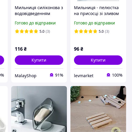
Мильниця силіконова з
Мильниця - пелюстка
водовідведенням
на присосці зі зливом
килимок для мила на
води. Сіра, зелена
Готово до відправки
Готово до відправки
раковину самоочисна
XJ6028
5.0
(3)
5.0
(3)
116
₴
96
₴
Купити
Купити
0%
91%
100%
MalayShop
levmarket