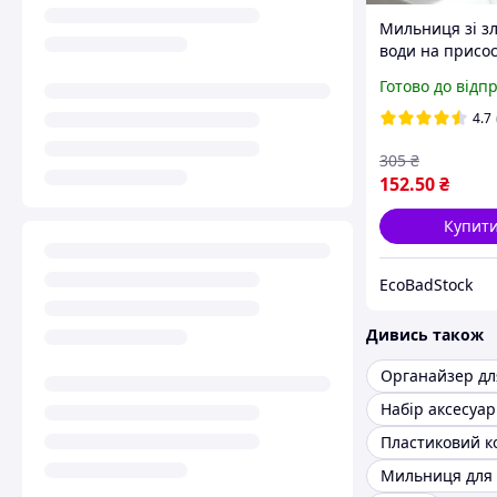
Мильниця зі з
води на присос
біла
Готово до відп
4.7
305
₴
152
.50
₴
Купит
EcoBadStock
Дивись також
Органайзер дл
Мильниця для