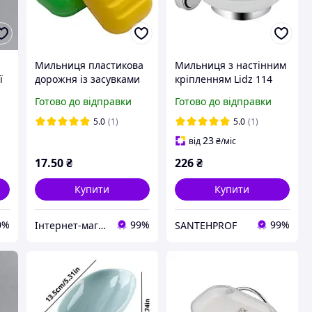
Мильниця пластикова
Мильниця з настінним
ї
дорожня із засувками
кріпленням Lidz 114
(Юніпласт)
02.01 скляна
Готово до відправки
Готово до відправки
(LDORE0201CRM22083)
5.0
(1)
5.0
(1)
23
від
₴
/міс
17
.50
₴
226
₴
Купити
Купити
0%
99%
99%
Інтернет-магазин Хозторг Харків - товари для дому, саду та городу оптом
SANTEHPROF