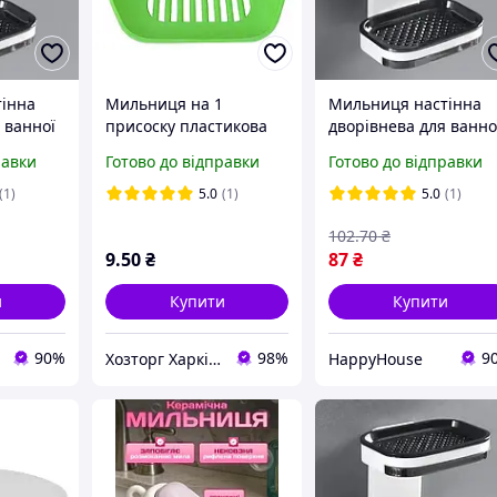
інна
Мильниця на 1
Мильниця настінна
 ванної
присоску пластикова
дворівнева для ванно
SN27
(ПП КВВ)
чорна з білим HP227
равки
Готово до відправки
Готово до відправки
(1)
5.0
(1)
5.0
(1)
102
.70
₴
9
.50
₴
87
₴
и
Купити
Купити
90%
98%
9
Хозторг Харків 2 - Господарські товари від відчизняних виробників
HappyHouse