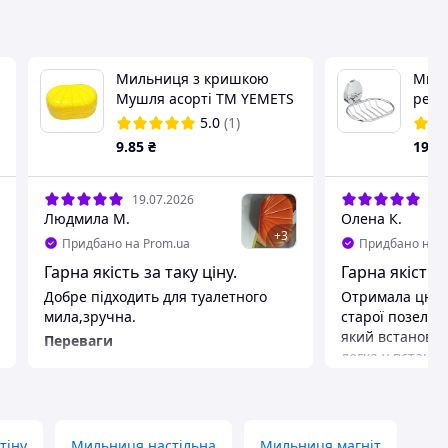
Мильниця з кришкою
Миль
Мушля асорті ТМ YEMETS
решіт
LL142
5.0
(1)
9
.85
₴
192
19.07.2026
02.
Людмила М.
Олена К.
+
3
Придбано на Prom.ua
Придбано на P
Гарна якість за таку ціну.
Гарна якість
Добре підходить для туалетного
Отримала цю м
мила,зручна.
старої позелені
який встановлю
Переваги
легка у встанов
Компактна, закривається,
встановлена ра
практична у використанні.
до придбання, 
Недоліки
нержавіюча ст
Недоліків немає.
Переваги
тіну
Мильниця настільна
Мильниця магніт