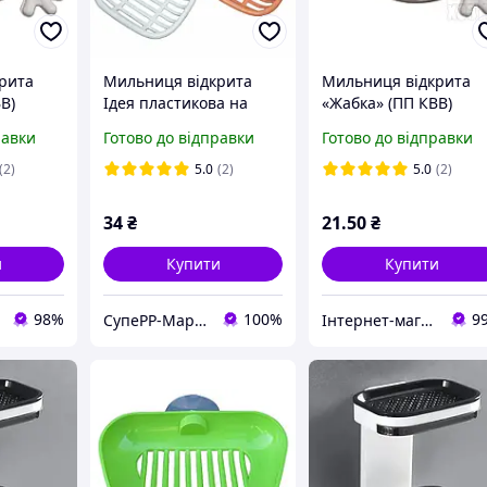
рита
Мильниця відкрита
Мильниця відкрита
В)
Ідея пластикова на
«Жабка» (ПП КВВ)
присосках
равки
Готово до відправки
Готово до відправки
(2)
5.0
(2)
5.0
(2)
34
₴
21
.50
₴
и
Купити
Купити
98%
100%
9
СупеРР-Маркет Корисних Товарів
Інтернет-магазин Хозторг Харків - товари для дому, саду та городу оптом