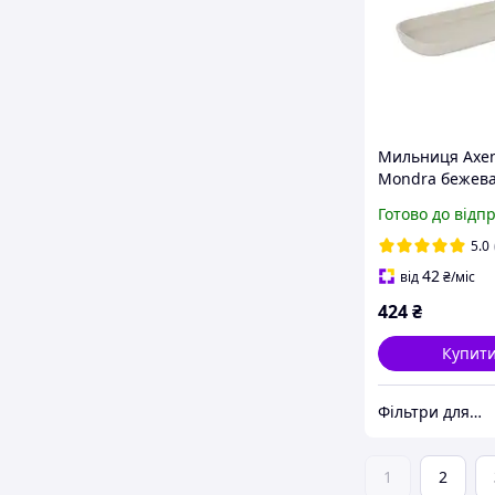
Мильниця Axen
Mondra бежева
touch доломіт 
Готово до відп
см (136013)
5.0
42
від
₴
/міс
424
₴
Купит
Фільтри для води Осмос Глечики Картриджі
1
2