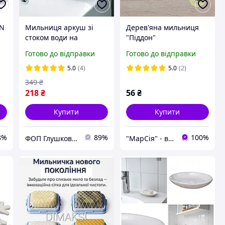
EN
Мильниця аркуш зі
Дерев'яна мильниця
стоком води на
"Піддон"
присосках сіра Beauty
Готово до відправки
Готово до відправки
Effect Mix 2001
5.0
(4)
5.0
(2)
349
₴
218
₴
56
₴
Купити
Купити
8%
89%
100%
ФОП Глушков Андрій Володимирович
"МарСія" - все для миловарів та кремоварів