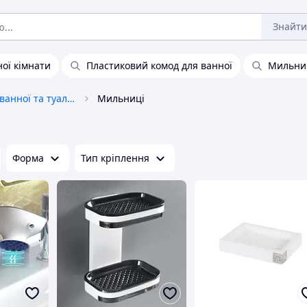
Знайти
ної кімнати
Пластиковий комод для ванної
Мильни
Приналежності для ванної та туалету
Мильниці
Форма
Тип кріплення