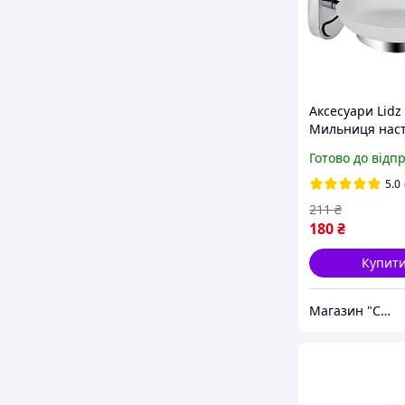
Аксесуари Lidz
Мильниця наст
(матове скло) (
Готово до відп
02-01???
5.0
211
₴
180
₴
Купит
Магазин "САНДИВО"