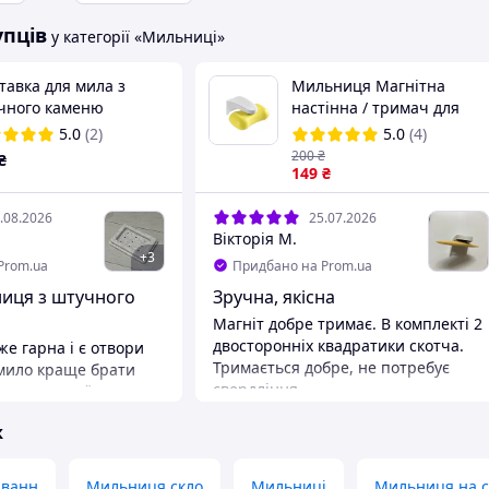
упців
у категорії «Мильниці»
тавка для мила з
Мильниця Магнітна
чного каменю
настінна / тримач для
льниця)
мила з магнітом / Біла
5.0
(2)
5.0
(4)
200
₴
₴
149
₴
.08.2026
25.07.2026
Вікторія М.
+
3
Prom.ua
Придбано на Prom.ua
ниця з штучного
Зручна, якісна
Магніт добре тримає. В комплекті 2
двосторонніх квадратики скотча.
е гарна і є отвори
Тримається добре, не потребує
 мило краще брати
свердління
прямокутної, чисто
 краще виглядає
ж
ю Матеріал
о миється
 ванн
Мильниця скло
Мильниці
Мильниця на с