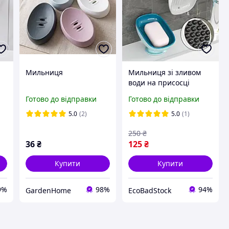
Мильниця
Мильниця зі зливом
води на присосці
Блакитна
Готово до відправки
Готово до відправки
5.0
(2)
5.0
(1)
250
₴
36
₴
125
₴
Купити
Купити
9%
98%
94%
GardenHome
EcoBadStock