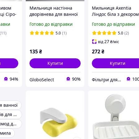
ливом
Мильниця настінна
Мильниця Axentia
ці Сіро-
дворівнева для ванної
Ліндос біла з декором
чорна з білим GS227
полігума 11.5x2x8 см
равки
Готово до відправки
Готово до відправки
(134349)
(11)
5.0
(1)
5.0
(2)
27
від
₴
/міс
135
₴
272
₴
и
Купити
Купити
94%
90%
10
GloboSelect
Фільтри для води Осмос Глечики Картриджі
я ванної
Набір аксесуарів для ванної кімнати
Пластиковий комод для ванної
 мила