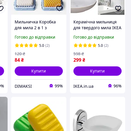
Мильничка Коробка
Керамічна мильниця
для мила 2 в 1 з
для твердого мила IKEA
високоеластичною
EKOLN бежева
Готово до відправки
Готово до відправки
сіткою
настільна мильниця
кам'яна кераміка
5.0
(2)
5.0
(2)
204.930.01
120
₴
598
₴
84
₴
299
₴
Купити
Купити
9%
99%
96%
DIMAKSI
IKEA.in.ua