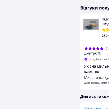
Відгуки пок
Підс
шту
(ми
250
01
Дмитро Х.
Придбано на 
Якісна миль
каменю
Мильничка дуж
для води, але
схожої форми 
візуально так
Дивись тако
Задоволена покупко
класний і легк
Аксесуари для