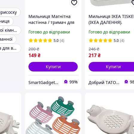
рисоску
Мильниця Магнітна
Мильниця IKEA TISK
ниця
настінна / тримач для
(ІКЕА ДАЛЕННЯ).
мила з магнітом / Біла
90381284. Біла
Набір для ванної кімнати
Готово до відправки
Готово до відправки
ванної
5.0
(4)
5.0
(4)
Набір рушників для ванної
200
₴
246
₴
149
₴
217
₴
Купити
Купити
99%
9
SmartGadgetUA
Добрий TАТО🥇