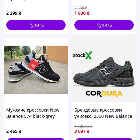
кроссовки кеды
демисезонные легкие
2 330
₴
2 299
₴
1 830
₴
Купить
Купить
Мужские кроссовки New
Брендовые кроссовки
Balance 574 black/grey,
унисекс, 2300 New Balance
кроссовки NB 574
1906R Cordura
4 525
.13
₴
демисезонные черные с
2 465
₴
3 037
₴
серым 42 (26,5 см)