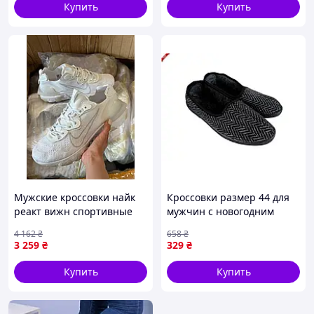
Купить
Купить
Мужские кроссовки найк
Кроссовки размер 44 для
реакт вижн спортивные
мужчин с новогодним
белые демисезонные Nike
дизайном от бренда КРОК
4 162
₴
658
₴
React Vision Seli Чоловічі
в ассортименте
3 259
₴
329
₴
кросівки найк реакт віжн
спортивні
Купить
Купить