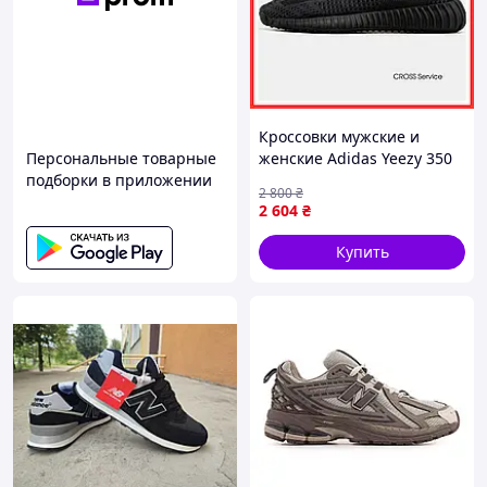
Кроссовки мужские и
Персональные товарные
женские Adidas Yeezy 350
подборки в приложении
v2 Black Reflective / Адидас
2 800
₴
изи буст 350
2 604
₴
рефлективные черные
Купить