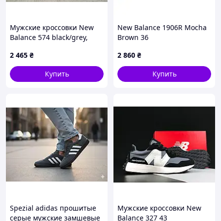
Мужские кроссовки New
New Balance 1906R Mocha
Balance 574 black/grey,
Brown 36
кроссовки NB 574
2 465
₴
2 860
₴
демисезонные черные с
серым 45 (29,0 см)
Купить
Купить
Spezial adidas прошитые
Мужские кроссовки New
серые мужские замшевые
Balance 327 43