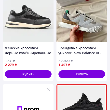
Женские кроссовки
Брендовые кроссовки
черные комбинированные
унисекс, New Balance XC-
кожа замша демисезонные
72 «Beige’
3 233
₴
2 096
.43
₴
спортивные Seli Жіночі
2 279
₴
1 407
₴
кросівки чорні комбіновані
шкіра замша
Купить
Купить