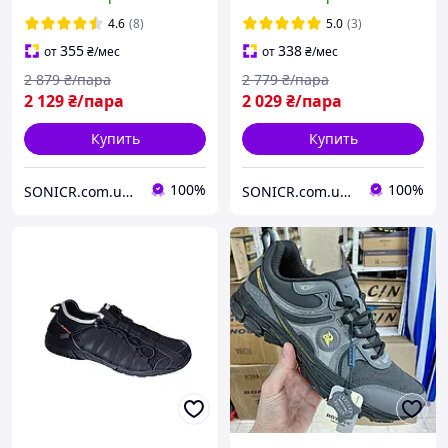
с мехом Размеры 41 44
4.6
(8)
5.0
(3)
355
338
от
₴
/мес
от
₴
/мес
2 879
₴/пара
2 779
₴/пара
2 129
₴/пара
2 029
₴/пара
Купить
Купить
100%
100%
SONICR.com.ua discounter "ТВОЙ ДЕНЬ"
SONICR.com.ua discounter "ТВОЙ ДЕНЬ"