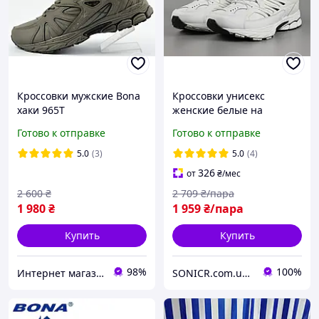
Кроссовки мужские Bona
Кроссовки унисекс
хаки 965T
женские белые на
липучках Bona 827A-2
Готово к отправке
Готово к отправке
Бона Размеры 36 37 38 41
5.0
(3)
5.0
(4)
326
от
₴
/мес
2 600
₴
2 709
₴/пара
1 980
₴
1 959
₴/пара
Купить
Купить
98%
100%
Интернет магазин спортивной обуви Shoes-Factory
SONICR.com.ua discounter "ТВОЙ ДЕНЬ"