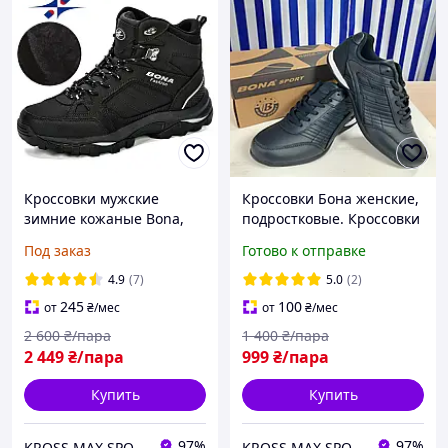
Кроссовки мужские
Кроссовки Бона женские,
зимние кожаные Bona,
подростковые. Кроссовки
Бона
Bona женские Код 788W
Под заказ
Готово к отправке
4.9
(7)
5.0
(2)
245
100
от
₴
/мес
от
₴
/мес
2 600
₴/пара
1 400
₴/пара
2 449
₴/пара
999
₴/пара
Купить
Купить
97%
97%
KROSS MAX SPORT
KROSS MAX SPORT