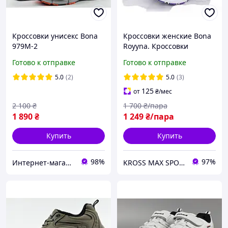
Кроссовки унисекс Bona
Кроссовки женские Bona
979M-2
Royyna. Кроссовки
подростковые Бона
Готово к отправке
Готово к отправке
Ройна. Код 045А
5.0
(2)
5.0
(3)
125
от
₴
/мес
2 100
₴
1 700
₴/пара
1 890
₴
1 249
₴/пара
Купить
Купить
98%
97%
Интернет-магазин "Streetmoda"
KROSS MAX SPORT