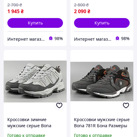
2 700
₴
2 800
₴
1 945
₴
2 090
₴
Купить
Купить
98%
98%
Интернет магазин спортивной обуви Shoes-Factory
Интернет магазин спортивной обуви Shoes-Factory
Кроссовки зимние
Кроссовки мужские серые
мужские серые Bona
Bona 781R Бона Размеры
954M-6 Бона утеплённые
44
Готово к отправке
Готово к отправке