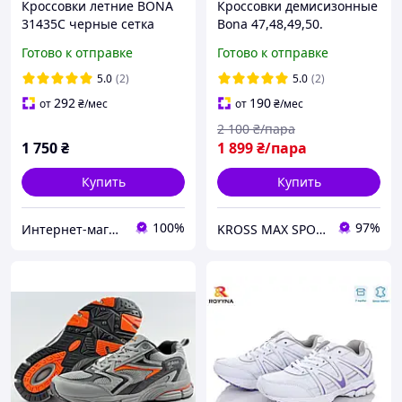
Кроссовки летние BONA
Кроссовки демисизонные
31435C черные сетка
Bona 47,48,49,50.
Кроссовки Бона весна
Готово к отправке
Готово к отправке
лето больших размеров,
кроссовки батал 014А
5.0
(2)
5.0
(2)
292
190
от
₴
/мес
от
₴
/мес
2 100
₴/пара
1 750
₴
1 899
₴/пара
Купить
Купить
100%
97%
Интернет-магазин "Престиж"
KROSS MAX SPORT