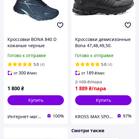
Кроссовки BONA 840 D
Кроссовки демисизонные
кожаные черные
Bona 47,48,49,50.
Кроссовки Бона весна
Готово к отправке
Готово к отправке
лето больших размеров,
кроссовки батал 782С
5.0
(4)
5.0
(4)
300
189
от
₴
/мес
от
₴
/мес
2 100
₴/пара
1 800
₴
1 889
₴/пара
Купить
Купить
100%
97%
Интернет-магазин "Престиж"
KROSS MAX SPORT
Смотри также