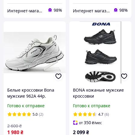
98%
98%
Интернет-магазин "Streetmoda"
Интернет магазин спортивной обуви Shoes-Factory
Белые кроссовки Bona
BONA кожаные мужские
мужские 962A 44р.
кроссовки
Готово к отправке
Готово к отправке
5.0
(2)
4.7
(6)
350
от
₴
/мес
2 600
₴
1 980
₴
2 099
₴