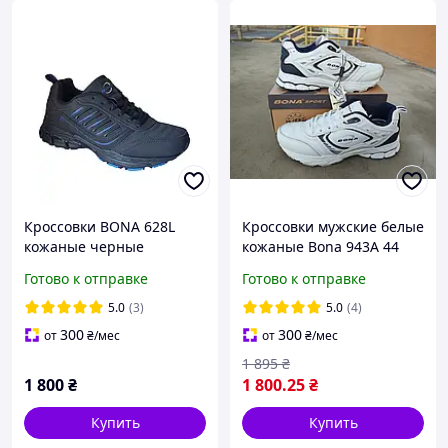
Кроссовки BONA 628L
Кроссовки мужские белые
кожаные черные
кожаные Bona 943A 44
(28,5 см)
Готово к отправке
Готово к отправке
5.0
(3)
5.0
(4)
300
300
от
₴
/мес
от
₴
/мес
1 895
₴
1 800
₴
1 800
.25
₴
Купить
Купить