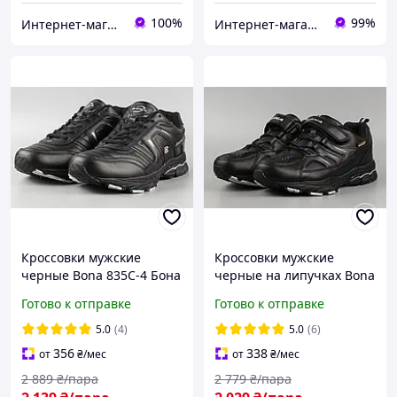
100%
99%
Интернет-магазин "Престиж"
Интернет-магазин обуви "shoescomfort"
Кроссовки мужские
Кроссовки мужские
черные Bona 835C-4 Бона
черные на липучках Bona
великаны баталы
827C Бона Размеры 41 42
Готово к отправке
Готово к отправке
Размеры 47
45
5.0
(4)
5.0
(6)
356
338
от
₴
/мес
от
₴
/мес
2 889
₴/пара
2 779
₴/пара