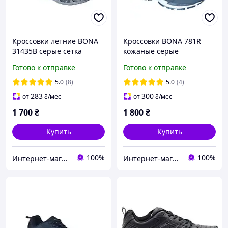
Кроссовки летние BONA
Кроссовки BONA 781R
31435B серые сетка
кожаные cерые
Готово к отправке
Готово к отправке
5.0
(8)
5.0
(4)
283
300
от
₴
/мес
от
₴
/мес
1 700
₴
1 800
₴
Купить
Купить
100%
100%
Интернет-магазин "Престиж"
Интернет-магазин "Престиж"