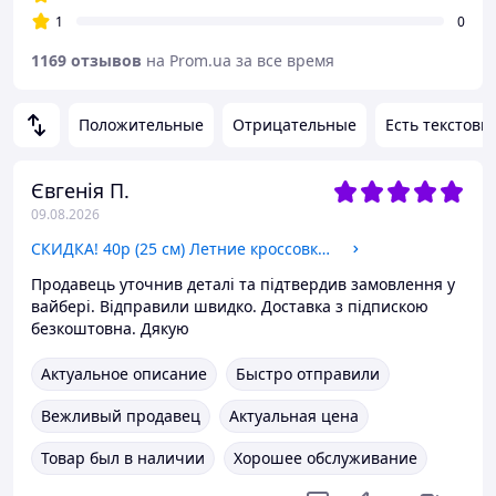
1
0
1169 отзывов
на Prom.ua за все время
Положительные
Отрицательные
Есть текстовы
Євгенія П.
09.08.2026
СКИДКА! 40р (25 см) Летние кроссовки Yeezy Boost мужские изи буст
Продавець уточнив деталі та підтвердив замовлення у
вайбері. Відправили швидко. Доставка з підпискою
безкоштовна. Дякую
Актуальное описание
Быстро отправили
Вежливый продавец
Актуальная цена
Товар был в наличии
Хорошее обслуживание