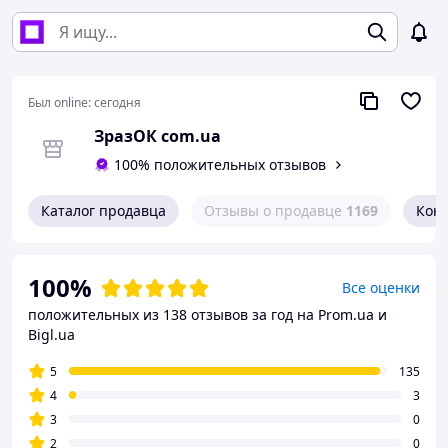
Был online:
сегодня
ЗразОК com.ua
100% положительных отзывов
Каталог продавца
Отзывы о продавце
1169
Кон
100%
Все оценки
положительных из 138 отзывов за год
на Prom.ua и
Bigl.ua
5
135
4
3
3
0
2
0