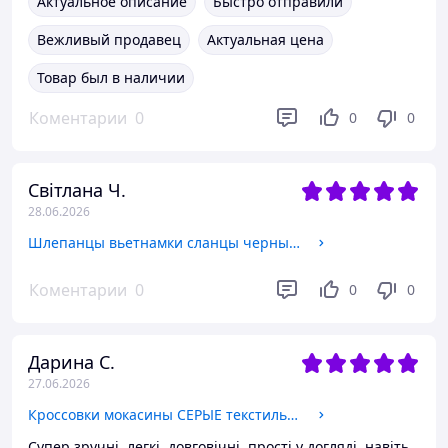
Актуальное описание
Быстро отправили
Вежливый продавец
Актуальная цена
Товар был в наличии
Коментарии
0
0
0
Світлана Ч.
28.06.2026
Шлепанцы вьетнамки сланцы черные открытые летняя обувь женские унисекс сандалии босоножки 39
Коментарии
0
0
0
Дарина С.
27.06.2026
Кроссовки мокасины СЕРЫЕ текстильные стрейч слипоны на белой гибкой подошве мужские унисекс весна лето 42
Супер зручні, легкі, довговічні, прості у догляді, навіть