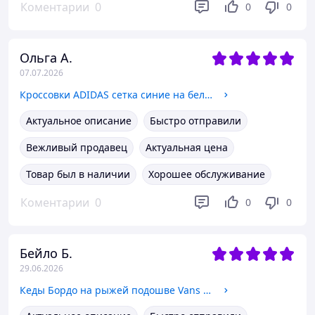
Коментарии
0
0
0
Ольга А.
07.07.2026
Кроссовки ADIDAS сетка синие на белой плоской подошве и белыми полосами с фирменым логотипом 38 - 24
Актуальное описание
Быстро отправили
Вежливый продавец
Актуальная цена
Товар был в наличии
Хорошее обслуживание
Коментарии
0
0
0
Бейло Б.
29.06.2026
Кеды Бордо на рыжей подошве Vans Old Skool кроссовки оригинал WineRed / GREY мужские кроссовки текстил замша