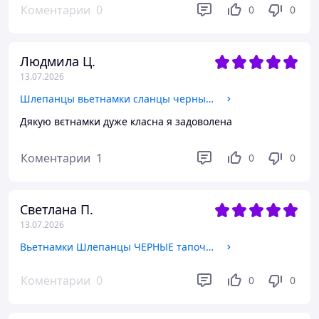
Коментарии
0
0
0
Людмила Ц.
13.07.2026
Шлепанцы вьетнамки сланцы черные открытые летняя обувь женские унисекс сандалии босоножки
Дякую вєтнамки дуже класна я задоволена
Коментарии
1
0
0
Светлана П.
13.07.2026
Вьетнамки Шлепанцы ЧЕРНЫЕ тапочки летние открытые на низком ходу женские сланцы 39
Коментарии
0
0
0