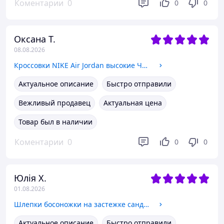
Коментарии
0
0
0
Оксана Т.
08.08.2026
Кроссовки NIKE Air Jordan высокие ЧЕРНЫЕ на шнурках мужские унисекс демисезон єко кожа 42
Актуальное описание
Быстро отправили
Вежливый продавец
Актуальная цена
Товар был в наличии
Коментарии
0
0
0
Юлія Х.
01.08.2026
Шлепки босоножки на застежке сандалии на плоской подошве летние рыжие коричневые бежевые 39
Актуальное описание
Быстро отправили