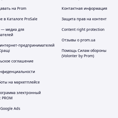
авать на Prom
Контактная информация
 в Каталоге ProSale
Защита прав на контент
 — медиа для
Content right protection
ателей
Отзывы о prom.ua
 интернет-предпринимателей
Кращі
Помощь Силам обороны
(Volonter by Prom)
льское соглашение
онфиденциальности
боты на маркетплейсе
рограмма электронный
с PROM
 Google Ads