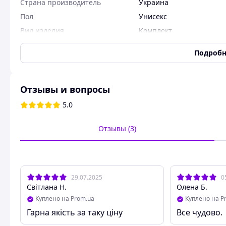
Страна производитель
Украина
Пол
Унисекс
Вид изделия
Комплект
Размер детской одежды (по
18
Подробн
росту)
Цвет
Разные цвета
Сезон
Всесезонный
Отзывы и вопросы
Тип ткани
Хлопок
5.0
Состояние
Новое
Возраст ребенка
С рождения
Отзывы (3)
В наборе
Человечек
Да
Распашонки
Да
29.07.2025
0
Світлана Н.
Олена Б.
Ползунки
Да
Куплено на Prom.ua
Куплено на P
Тапочки, царапки
Да
Гарна якість за таку ціну
Все чудово.
Пинетки, носочки
Да