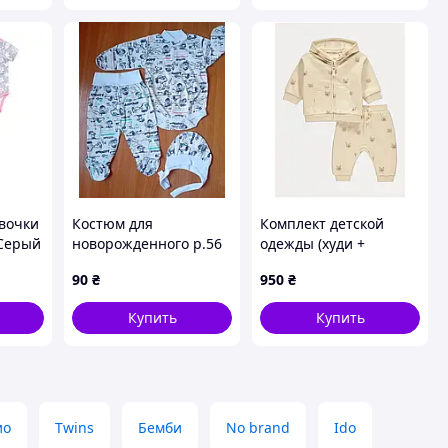
евочки
Костюм для
Комплект детской
Серый
новорожденного р.56
одежды (худи +
П223
джоггеры) от бренда
90
₴
950
₴
George с милым
принтом в виде
Купить
Купить
мишек
ио
Twins
Бемби
No brand
Ido