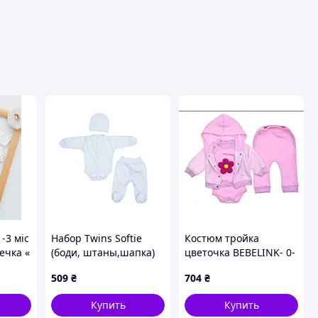
1-3 міс
Набор Twins Softie
Костюм тройка
дечка «
(боди, штаны,шапка)
цветочка BEBELINK- 0-
вчинки
интерлок (3 эл) 62р
3/3-6/6-9 -374- 3-6
509
₴
704
₴
голубой
Купить
Купить