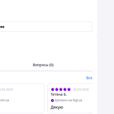
ее
Вопросы (0)
Все
5.02.2025
26.03.2026
Тетяна Б.
rom.ua
Куплено на bigl.ua
Дякую