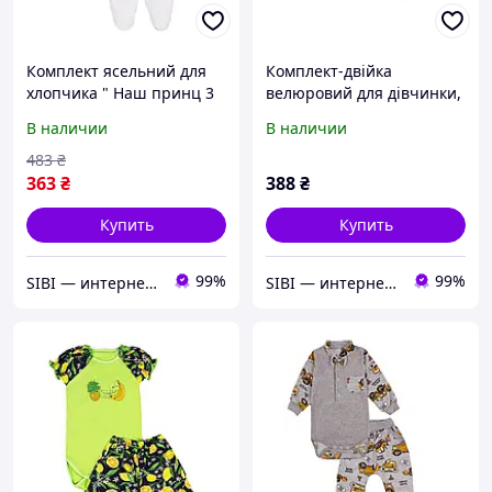
Комплект ясельний для
Комплект-двійка
хлопчика " Наш принц 3
велюровий для дівчинки,
", Білий, 62 (3 міс)
Пудровий, 62 (3 міс)
В наличии
В наличии
483
₴
363
₴
388
₴
Купить
Купить
99%
99%
SIBI — интернет-магазин товаров для дома: текстиль, одежда для всей семьи
SIBI — интернет-магазин товаров для дома: текстиль, одежда для всей семьи