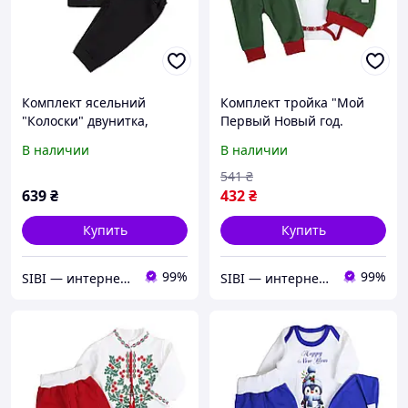
Комплект ясельний
Комплект тройка "Мой
"Колоски" двунитка,
Первый Новый год.
Чорний, 62 (3 міс)
Оленятко", Зеленый, 62 (3
В наличии
В наличии
мес)
541
₴
639
₴
432
₴
Купить
Купить
99%
99%
SIBI — интернет-магазин товаров для дома: текстиль, одежда для всей семьи
SIBI — интернет-магазин товаров для дома: текстиль, одежда для всей семьи