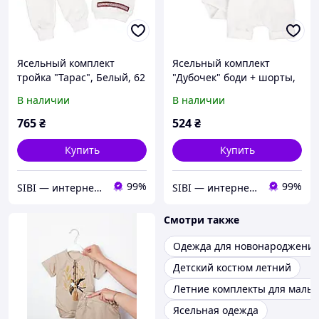
Ясельный комплект
Ясельный комплект
тройка "Тарас", Белый, 62
"Дубочек" боди + шорты,
(3 мес)
Белый, 62 (3 мес)
В наличии
В наличии
765
₴
524
₴
Купить
Купить
99%
99%
SIBI — интернет-магазин товаров для дома: текстиль, одежда для всей семьи
SIBI — интернет-магазин товаров для дома: текстиль, одежда для всей семьи
Смотри также
Одежда для новонароджених
Детский костюм летний
Летние комплекты для мальч
Ясельная одежда