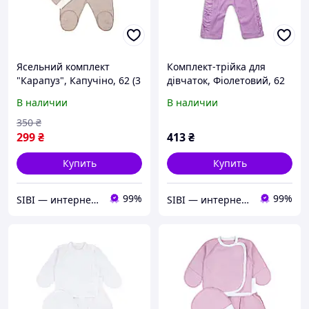
Ясельний комплект
Комплект-трійка для
"Карапуз", Капучіно, 62 (3
дівчаток, Фіолетовий, 62
міс)
(3 міс)
В наличии
В наличии
350
₴
299
₴
413
₴
Купить
Купить
99%
99%
SIBI — интернет-магазин товаров для дома: текстиль, одежда для всей семьи
SIBI — интернет-магазин товаров для дома: текстиль, одежда для всей семьи