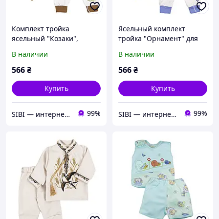
Комплект тройка
Ясельный комплект
ясельный "Козаки",
тройка "Орнамент" для
Белый, 62 (3 мес)
мальчиков, Белый, 62 (3
В наличии
В наличии
мес)
566
₴
566
₴
Купить
Купить
99%
99%
SIBI — интернет-магазин товаров для дома: текстиль, одежда для всей семьи
SIBI — интернет-магазин товаров для дома: текстиль, одежда для всей семьи