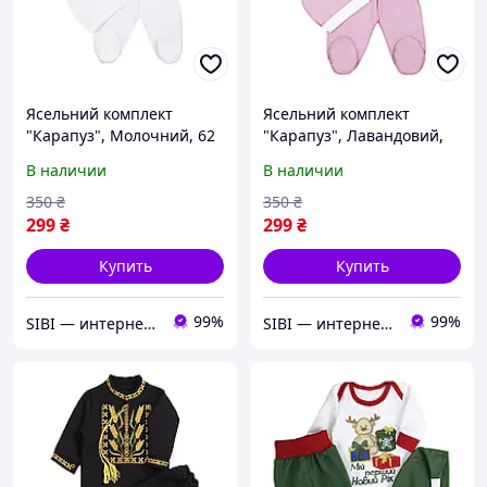
Ясельний комплект
Ясельний комплект
"Карапуз", Молочний, 62
"Карапуз", Лавандовий,
(3 міс)
62 (3 міс)
В наличии
В наличии
350
₴
350
₴
299
₴
299
₴
Купить
Купить
99%
99%
SIBI — интернет-магазин товаров для дома: текстиль, одежда для всей семьи
SIBI — интернет-магазин товаров для дома: текстиль, одежда для всей семьи