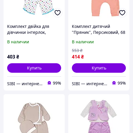
Комплект двійка для
Комплект дитячий
дівчинки інтерлок,
"Пряник", Персиковий, 68
Блакитний, 86 (1.5 роки)
(6 міс)
В наличии
В наличии
553
₴
403
₴
414
₴
Купить
Купить
99%
99%
SIBI — интернет-магазин товаров для дома: текстиль, одежда для всей семьи
SIBI — интернет-магазин товаров для дома: текстиль, одежда для всей семьи