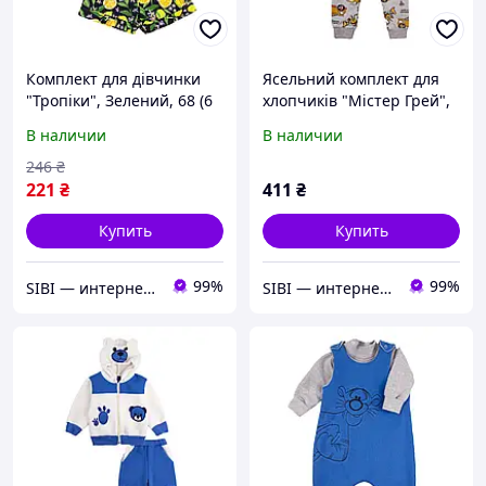
Комплект для дівчинки
Ясельний комплект для
"Тропіки", Зелений, 68 (6
хлопчиків "Містер Грей",
міс)
Сірий, 68 (6 міс)
В наличии
В наличии
246
₴
221
₴
411
₴
Купить
Купить
99%
99%
SIBI — интернет-магазин товаров для дома: текстиль, одежда для всей семьи
SIBI — интернет-магазин товаров для дома: текстиль, одежда для всей семьи