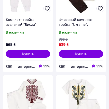
Комплект тройка
Флисовый комплект
ясельный "Виола",
тройка "Ukraine",
Белый, 62 (3 мес)
Коричневый, 74 (6-12
В наличии
В наличии
мес)
798
₴
665
₴
639
₴
Купить
Купить
99%
99%
SIBI — интернет-магазин товаров для дома: текстиль, одежда для всей семьи
SIBI — интернет-магазин товаров для дома: текстиль, одежда для всей семьи