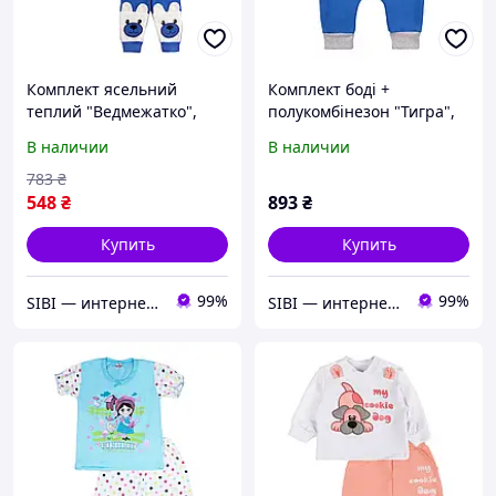
Комплект ясельний
Комплект боді +
теплий "Ведмежатко",
полукомбінезон "Тигра",
Джинс, 62 (3 міс)
Джинс, 86 (1.5 роки)
В наличии
В наличии
783
₴
548
₴
893
₴
Купить
Купить
99%
99%
SIBI — интернет-магазин товаров для дома: текстиль, одежда для всей семьи
SIBI — интернет-магазин товаров для дома: текстиль, одежда для всей семьи