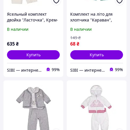
Ясельный комплект
Комплект на літо для
двойка "Ласточка", Крем-
хлопчика "Караван",
брюле, 62 (3 мес)
Ментоловий, 68 (6 міс)
В наличии
В наличии
149
₴
635
₴
68
₴
Купить
Купить
99%
99%
SIBI — интернет-магазин товаров для дома: текстиль, одежда для всей семьи
SIBI — интернет-магазин товаров для дома: текстиль, одежда для всей семьи