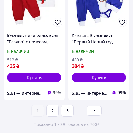
Комплект для мальчиков
Ясельный комплект
"Рездво" с начесом,
"Первый Новый год.
Красный, 68 (6 мес)
Пингвин", Электрик, 62 (3
В наличии
В наличии
мес)
512
₴
480
₴
435
₴
384
₴
Купить
Купить
99%
99%
SIBI — интернет-магазин товаров для дома: текстиль, одежда для всей семьи
SIBI — интернет-магазин товаров для дома: текстиль, одежда для всей семьи
1
2
3
...
Показано 1 - 29 товаров из 700+