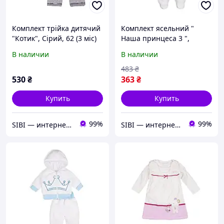
Комплект трійка дитячий
Комплект ясельний "
"Котик", Сірий, 62 (3 міс)
Наша принцеса 3 ",
Білий, 62 (3 міс)
В наличии
В наличии
483
₴
530
₴
363
₴
Купить
Купить
99%
99%
SIBI — интернет-магазин товаров для дома: текстиль, одежда для всей семьи
SIBI — интернет-магазин товаров для дома: текстиль, одежда для всей семьи