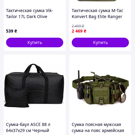
Тактическая сумка Vik-
Тактическая сумка M-Tac
Tailor 17L Dark Olive
Konvert Bag Elite Ranger
(38404001)
Green
2 499
₴
539
₴
2 469
₴
Купить
Купить
Сумка-баул ASCE 88 л
Сумка поясная мужская
64x37x29 см Черный
сумка на пояс армейская