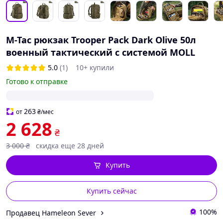
M-Tac рюкзак Trooper Pack Dark Olive 50л
военный тактический с системой MOLL
5.0
(1)
10+ купили
Готово к отправке
263
от
₴
/мес
2 628
₴
3 000
₴
скидка еще 28 дней
Купить
Купить сейчас
100%
Продавец Hameleon Sever