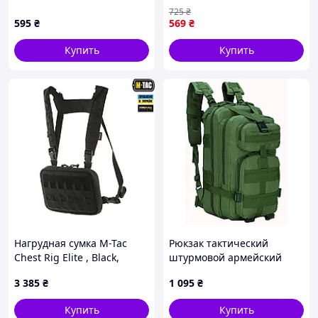
(4061462580703)
сумка хаки Seli Сумка
725
₴
поясна тактична чоловіча
595
₴
569
₴
сумка на пояс армейська
сумка хакі
Купить
Купить
Нагрудная сумка M-Tac
Рюкзак тактический
Chest Rig Elite , Black,
штурмовой армейский
Универсальный
Edibazzar Хаки (S1645415)
3 385
₴
1 095
₴
Купить
Купить