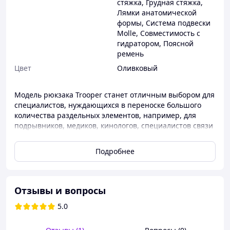
стяжка
,
Грудная стяжка
,
Лямки анатомической
формы
,
Система подвески
Molle
,
Совместимость с
гидратором
,
Поясной
ремень
Цвет
Оливковый
Модель рюкзака Trooper станет отличным выбором для
специалистов, нуждающихся в переноске большого
количества раздельных элементов, например, для
подрывников, медиков, кинологов, специалистов связи
и др. Данная модель идеальна для передвижения на
автомобиле, т.к. в нем может располагаться Ваш
Подробнее
комплект дополнительных магазинов, светошумовых,
дымовых или осколочных гранат, дополнительная
медицина (растворы, перевязочный материал) и
другие необходимые Вам элементы. Он очень мобилен
Отзывы и вопросы
и при этом не занимает много места.
5.0
M-Tac рюкзак Trooper Pack сделан по принципу «
Раскладушки», при открытии основной молнии Вы
получаете доступ ко всему содержимому.