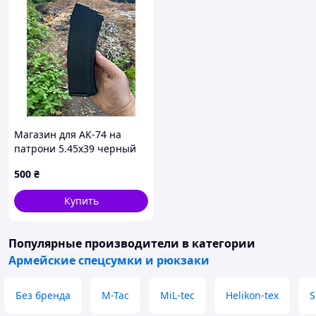
Магазин для АК-74 на
патрони 5.45х39 черный
500
₴
Купить
Популярные производители
в категории
Армейские спецсумки и рюкзаки
Без бренда
M-Tac
MiL-tec
Helikon-tex
S