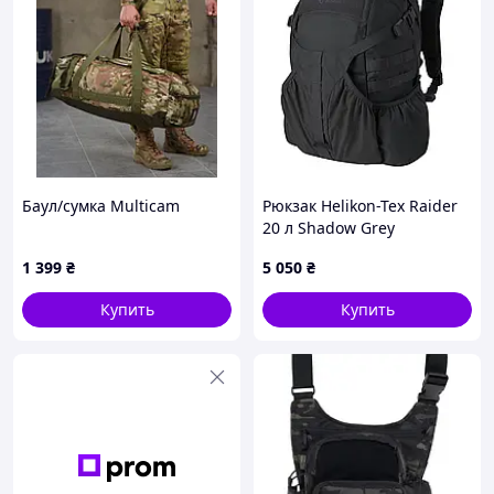
Баул/сумка Multicam
Рюкзак Helikon-Tex Raider
20 л Shadow Grey
1 399
₴
5 050
₴
Купить
Купить