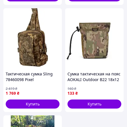
Тактическая сумка Sling
Сумка тактическая на пояс
78460098 Pixel
AOKALI Outdoor B22 18х12
см Камуфляж (6776-41954)
2 419
₴
160
₴
1 769
₴
133
₴
Купить
Купить