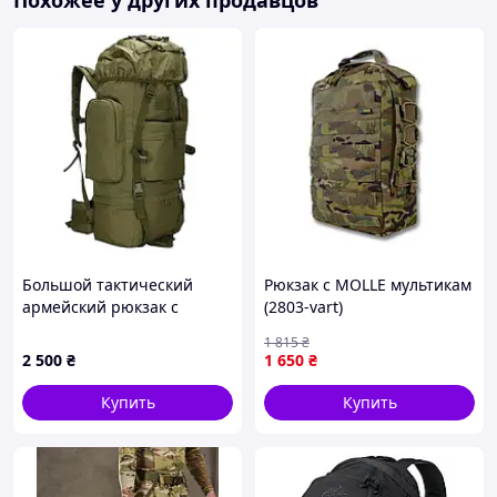
Похожее у других продавцов
Большой тактический
Рюкзак с MOLLE мультикам
армейский рюкзак с
(2803-vart)
дождевиком Combat Хаки
1 815
₴
(S1645406)
2 500
₴
1 650
₴
Купить
Купить