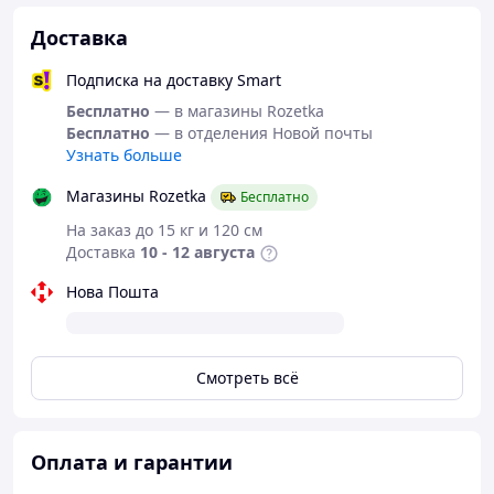
высокие свойства
водооталкивания и
Доставка
износостойкости.
Подписка на доставку Smart
-Основное грузовое
-Отделение (админ)
Бесплатно
— в магазины Rozetka
-Дополнительное
Бесплатно
— в отделения Новой почты
нижнее
Узнать больше
Отделения:
-Малое отделение на
Магазины Rozetka
молнии на верхнем
Бесплатно
кармане
На заказ до 15 кг и 120 см
-Отделение под
Доставка
10 - 12 августа
гидрационную систему
Нова Пошта
Смотреть всё
Оплата и гарантии