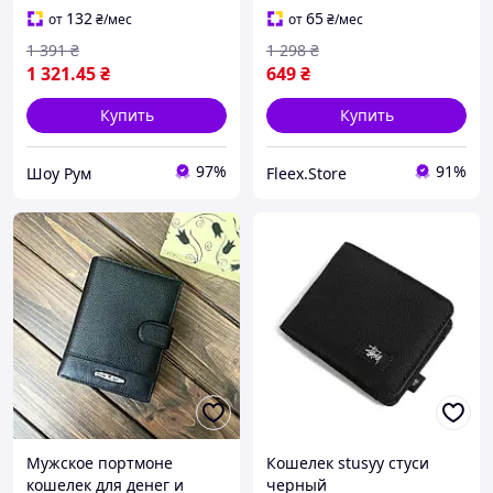
Кошельки Louis Vuitton
132
65
от
₴
/мес
от
₴
/мес
1 391
₴
1 298
₴
1 321
.45
₴
649
₴
Купить
Купить
97%
91%
Шоу Рум
Fleex.Store
Мужское портмоне
Кошелек stusyy стуси
кошелек для денег и
черный