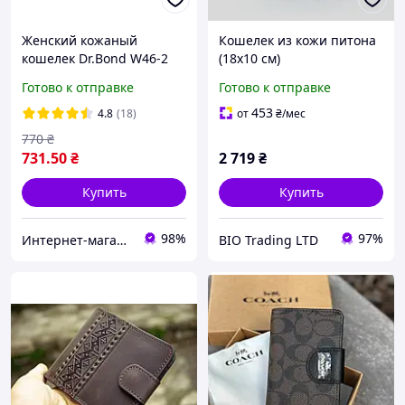
Женский кожаный
Кошелек из кожи питона
кошелек Dr.Bond W46-2
(18х10 см)
на магнитах с
Готово к отправке
Готово к отправке
визитницей натуральная
кожа
453
4.8
(18)
от
₴
/мес
770
₴
731
.50
₴
2 719
₴
Купить
Купить
98%
97%
Интернет-магазин "Хамелеон"
BIO Trading LTD