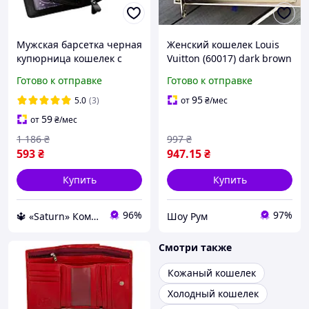
Мужская барсетка черная
Женский кошелек Louis
купюрница кошелек с
Vuitton (60017) dark brown
качественной
PTR
Готово к отправке
Готово к отправке
фурнитурой бумажник из
эко кожи BAELLERRY
95
5.0
(3)
от
₴
/мес
BUSINESS
59
от
₴
/мес
1 186
₴
997
₴
593
₴
947
.15
₴
Купить
Купить
96%
97%
🔱 «Saturn» Компетентность! Качество товара! Быстрая отправка! ✅
Шоу Рум
Смотри также
Кожаный кошелек
Холодный кошелек