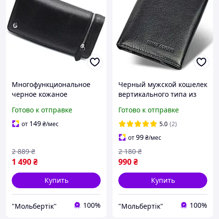
Многофункциональное
Черный мужской кошелек
черное кожаное
вертикального типа из
горизонтальное мужское
натуральной кожи на
Готово к отправке
Готово к отправке
портмоне на молнии
магните Marco Coverna
универсальный кошелек-
MC-1286
149
от
₴
/мес
5.0
(2)
клатч для карт
99
от
₴
/мес
2 889
₴
2 180
₴
1 490
₴
990
₴
Купить
Купить
100%
100%
"Мольбертік"
"Мольбертік"