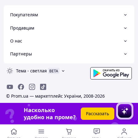
Покупателям
Продавцам
О нас
Партнеры
Тема
-
светлая
BETA
© Prom.ua — маркетплейс України, 2008-2026
Насколько
Рассказать
удобно на проме?