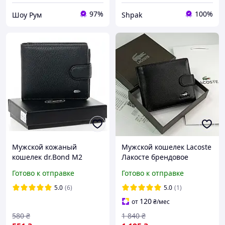
97%
100%
Шоу Рум
Shpak
Мужской кожаный
Мужской кошелек Lacoste
кошелек dr.Bond M2
Лакосте брендовое
натуральная кожа
портмоне на кнопке для
Готово к отправке
Готово к отправке
документов черного
цвета в фирменной
5.0
(6)
5.0
(1)
коробке
120
от
₴
/мес
580
₴
1 840
₴