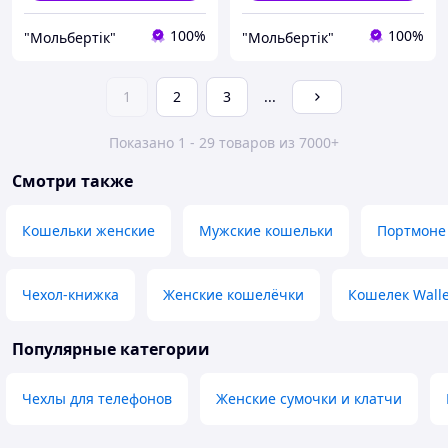
100%
100%
"Мольбертік"
"Мольбертік"
1
2
3
...
Показано 1 - 29 товаров из 7000+
Смотри также
Кошельки женские
Мужские кошельки
Портмоне
Чехол-книжка
Женские кошелёчки
Кошелек Walle
Популярные категории
Чехлы для телефонов
Женские сумочки и клатчи