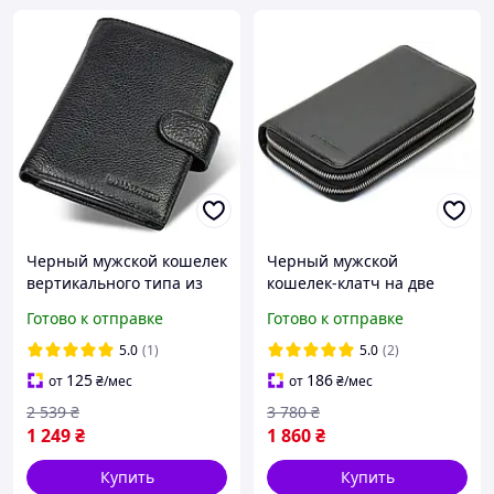
Черный мужской кошелек
Черный мужской
вертикального типа из
кошелек-клатч на две
натуральной кожи под
молнии из натуральной
Готово к отправке
Готово к отправке
документы Marco Coverna
кожи Marco Coverna MC-
MC-5176-1
801
5.0
(1)
5.0
(2)
125
186
от
₴
/мес
от
₴
/мес
2 539
₴
3 780
₴
1 249
₴
1 860
₴
Купить
Купить