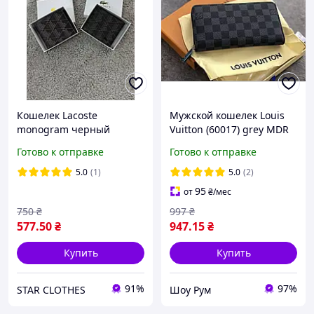
Кошелек Lacoste
Мужской кошелек Louis
monogram черный
Vuitton (60017) grey MDR
кожаный кошелек
Готово к отправке
Готово к отправке
портмоне Лакост
монограм визитница
5.0
(1)
5.0
(2)
Лакоста коричневая
95
от
₴
/мес
750
₴
997
₴
577
.50
₴
947
.15
₴
Купить
Купить
91%
97%
STAR CLOTHES
Шоу Рум