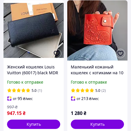
Женский кошелек Louis
Маленький кожаный
Vuitton (60017) black MDR
кошелек с котиками на 10
отделов (имеет
Готово к отправке
Готово к отправке
монетницу и
прозрачный) с
5.0
(1)
5.0
(2)
тиснением красный
95
213
от
₴
/мес
от
₴
/мес
997
₴
947
.15
₴
1 280
₴
Купить
Купить