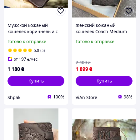
Мужской кожаный
Женский кожаный
кошелек коричневый с
кошелек Coach Medium
тиснением Вышивка
Corner Zip Signature
Готово к отправке
Готово к отправке
Wallet Brown Black
кошелек коричневый
5.0
(5)
коач канва
197
от
₴
/мес
2 400
₴
1 180
₴
1 899
₴
Купить
Купить
100%
98%
Shpak
ViAn Store