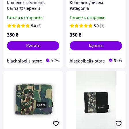
Кошелек гаманець
Кошелек унисекс
Carhartt черный
Patagonia
Готово к отправке
Готово к отправке
5.0
(3)
5.0
(3)
350
₴
350
₴
Купить
Купить
92%
92%
black sibelis_store
black sibelis_store