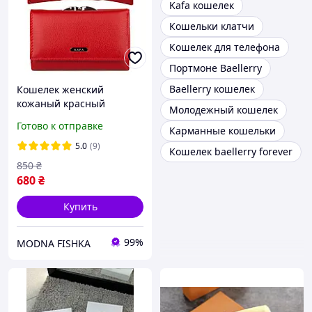
Kafa кошелек
Кошельки клатчи
Кошелек для телефона
Портмоне Baellerry
Baellerry кошелек
Кошелек женский
кожаный красный
Молодежный кошелек
компактный Kafa с rfid-
Готово к отправке
Карманные кошельки
блокировкой
5.0
(9)
Кошелек baellerry forever
850
₴
680
₴
Купить
99%
MODNA FISHKA