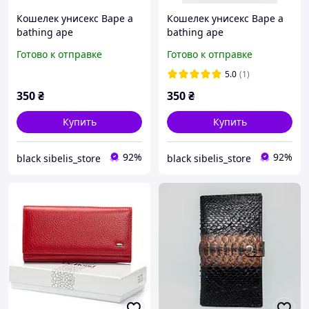
Кошелек унисекс Bape a
Кошелек унисекс Bape a
bathing ape
bathing ape
Готово к отправке
Готово к отправке
5.0
(1)
350
₴
350
₴
Купить
Купить
92%
92%
black sibelis_store
black sibelis_store