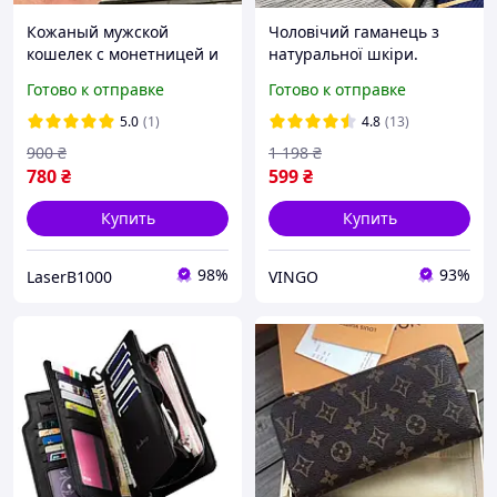
Кожаный мужской
Чоловічий гаманець з
кошелек с монетницей и
натуральної шкіри.
отделениями для
Шкіряний гаманець
Готово к отправке
Готово к отправке
карточек на застежке
чоловічий портмоне зі
коричневый
шкіри Чорний
5.0
(1)
4.8
(13)
900
₴
1 198
₴
780
₴
599
₴
Купить
Купить
98%
93%
LaserB1000
VINGO