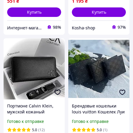
551
₴
1 195
₴
Купить
Купить
98%
97%
Интернет-магазин "Хамелеон"
Kosha-shop
Портмоне Calvin Klein,
Брендовые кошельки
мужской кожаный
louis vuitton Кошелек Луи
кошелек, кошелек на
Виттон Стильный
Готово к отправке
Готово к отправке
подарок, мужской клатч,
гаманець Мужские
портмоне на молнии
кошельки Louis Vuitton
5.0
(12)
5.0
(1)