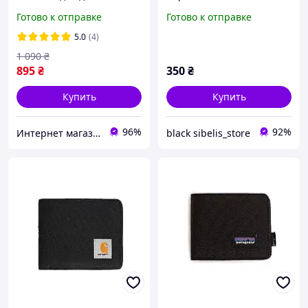
документов прав
Готово к отправке
Готово к отправке
паспорта из кожи Kochi
вертикальный черный
5.0
(4)
кожаный
1 090
₴
895
₴
350
₴
Купить
Купить
96%
92%
Интернет магазин сумок и аксессуаров BarBags
black sibelis_store