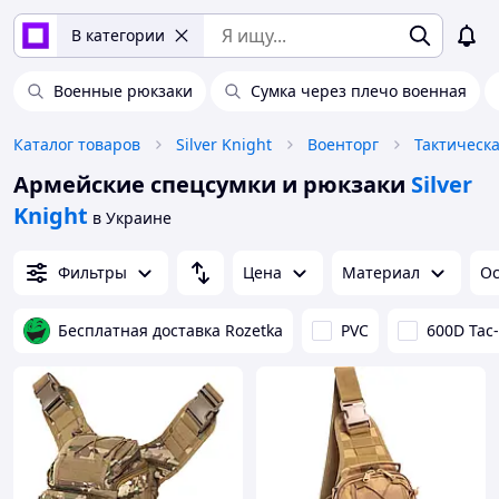
В категории
Военные рюкзаки
Сумка через плечо военная
Каталог товаров
Silver Knight
Военторг
Тактическ
Армейские спецсумки и рюкзаки
Silver
Knight
в Украине
Фильтры
Цена
Материал
Ос
Бесплатная доставка Rozetka
PVC
600D Tac-