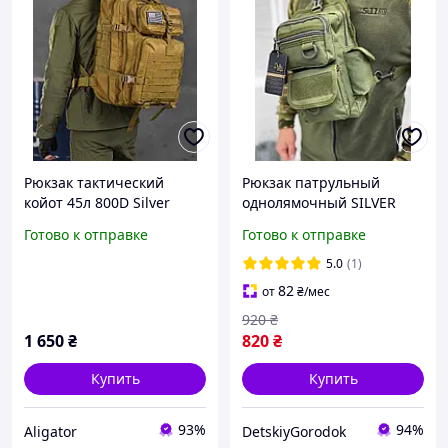
Рюкзак тактический
Рюкзак патрульный
койот 45л 800D Silver
однолямочный SILVER
Knight USA, армейский
KNIGHT 10л Олива (TY-
Готово к отправке
Готово к отправке
городской
184)Сумка тактическая
вместительный рюкзак
однолямочная. Нагрудная
5.0
(1)
штурмовой 45л
сумка
82
от
₴
/мес
920
₴
1 650
₴
820
₴
Купить
Купить
93%
94%
Aligator
DetskiyGorodok