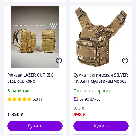
Рюкзак LAZER CUT BIG
Сумка тактическая SILVER
SIZE 60L койот -
KNIGHT мультикам через
тактический рюкзак
плечо 10 л
В наличии
Готово к отправке
90
5.0
(1)
от
₴
/мес
998
₴
1 350
₴
898
₴
Купить
Купить