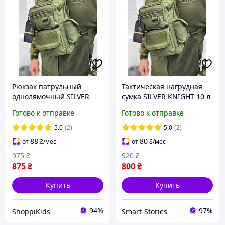
Рюкзак патрульный
Тактическая нагрудная
однолямочный SILVER
сумка SILVER KNIGHT 10 л
KNIGHT 10л Олива (TY-
Оливковый (TY-
Готово к отправке
Готово к отправке
184)Сумка тактическая
184).Рюкзак патрульный
однолямочная. Нагрудная
однолямочный. Сумка
5.0
(2)
5.0
(2)
сумка
через
88
80
от
₴
/мес
от
₴
/мес
975
₴
920
₴
875
₴
800
₴
Купить
Купить
94%
97%
ShoppiKids
Smart-Stories