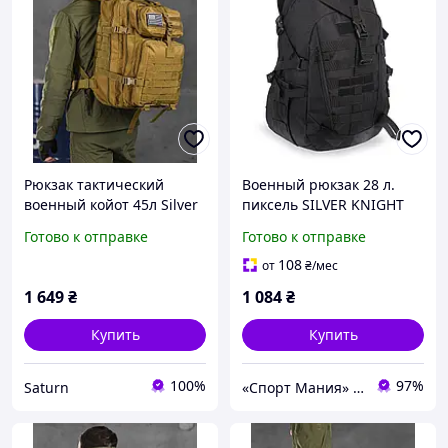
Рюкзак тактический
Военный рюкзак 28 л.
военный койот 45л Silver
пиксель SILVER KNIGHT
Knight USA, армейский
9386 / штурмовой рюкзак
Готово к отправке
Готово к отправке
вместительный рюкзак
/ тактический рюкзак
45л зсу
черный
108
от
₴
/мес
1 649
₴
1 084
₴
Купить
Купить
100%
97%
Saturn
«Спорт Мания» магазин спортивных товаров