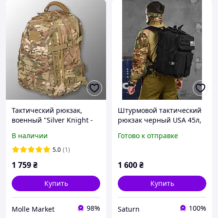
Тактический рюкзак,
Штурмовой тактический
военный "Silver Knight -
рюкзак черный USA 45л,
TY-2236. 25 литров"
военный походный
В наличии
Готово к отправке
(multicam), армейский,
вместительный рюкзак,
EDC, мультикам
армейский рюкзак
5.0
(1)
чёрный 45 viy skk tor
1 759
₴
1 600
₴
Купить
Купить
98%
100%
Molle Market
Saturn