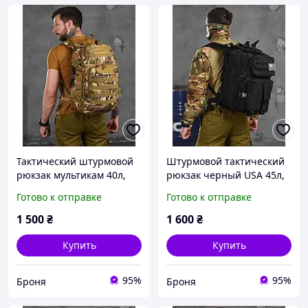
Тактический штурмовой
Штурмовой тактический
рюкзак мультикам 40л,
рюкзак черный USA 45л,
военный походный
военный походный
Готово к отправке
Готово к отправке
рюкзак камуфляж,
вместительный рюкзак,
армейский маленький
армейский рюкзак
1 500
₴
1 600
₴
рюкзак 40л, bro m ukr
чёрный 45, bro m ukr
Купить
Купить
95%
95%
Броня
Броня