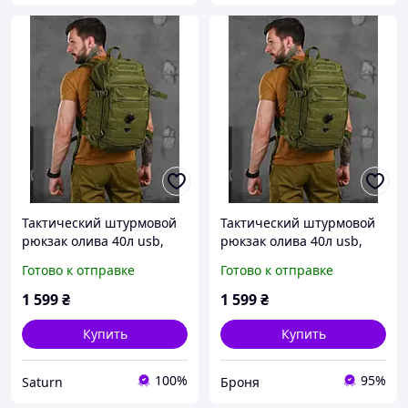
Тактический штурмовой
Тактический штурмовой
рюкзак олива 40л usb,
рюкзак олива 40л usb,
военный походный
военный походный
Готово к отправке
Готово к отправке
рюкзак вместительный
рюкзак вместительный
армейский олива 40л viy
армейский олива 40л, bro
1 599
₴
1 599
₴
skk tor
m ukr
Купить
Купить
100%
95%
Saturn
Броня