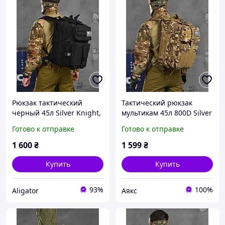
Рюкзак тактический
Тактический рюкзак
черный 45л Silver Knight,
мультикам 45л 800D Silver
военный походный
Knight USA, военный
Готово к отправке
Готово к отправке
рюкзак, вместительный
штурмовой рюкзак
армейский рюкзак
камуфляж вместительный
1 600
₴
1 599
₴
чёрный 45
45л
Купить
Купить
93%
100%
Aligator
Аякс