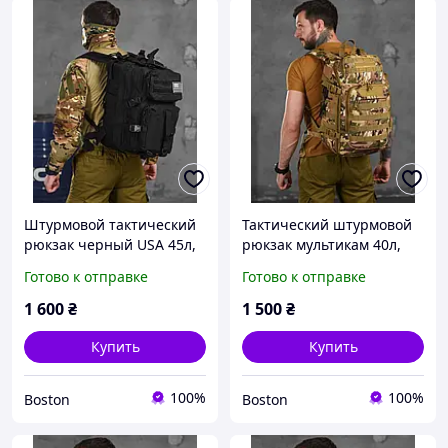
Штурмовой тактический
Тактический штурмовой
рюкзак черный USA 45л,
рюкзак мультикам 40л,
военный походный
военный походный
Готово к отправке
Готово к отправке
вместительный рюкзак,
рюкзак камуфляж,
армейский рюкзак
армейский маленький
1 600
₴
1 500
₴
чёрный 45 fur try oll
рюкзак 40л fur try oll
Купить
Купить
100%
100%
Boston
Boston