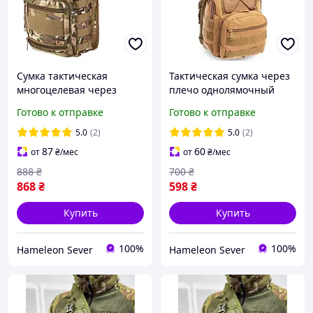
Сумка тактическая
Тактическая сумка через
многоцелевая через
плечо однолямочный
плечо SILVER KNIGHT
рюкзак 6 л койот Silver
Готово к отправке
Готово к отправке
мультикам TY-803 размер
Knight
30х23х15 10 литров
5.0
(2)
5.0
(2)
87
60
от
₴
/мес
от
₴
/мес
888
₴
700
₴
868
₴
598
₴
Купить
Купить
100%
100%
Hameleon Sever
Hameleon Sever