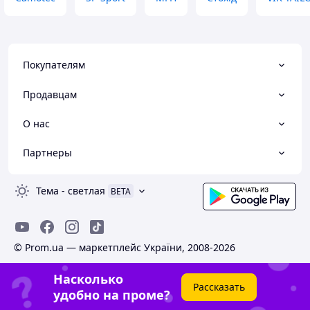
Покупателям
Продавцам
О нас
Партнеры
Тема
-
светлая
BETA
© Prom.ua — маркетплейс України, 2008-2026
Насколько
Рассказать
удобно на проме?