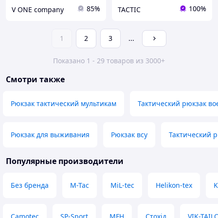
85%
100%
V ONE company
TACTIC
1
2
3
...
Показано 1 - 29 товаров из 3000+
Смотри также
Рюкзак тактический мультикам
Тактический рюкзак в
Рюкзак для выживания
Рюкзак всу
Тактический 
Популярные производители
Без бренда
M-Tac
MiL-tec
Helikon-tex
K
Camotec
SP-Sport
MFH
Стохід
VIK-TAIL