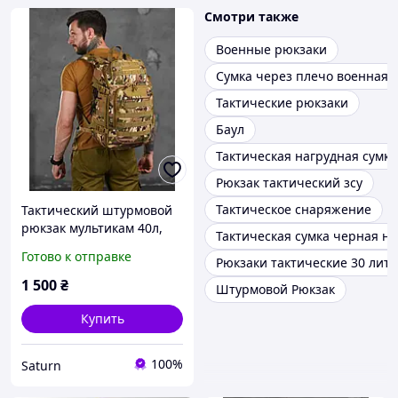
Смотри также
Военные рюкзаки
Сумка через плечо военная
Тактические рюкзаки
Баул
Тактическая нагрудная сумка
Рюкзак тактический зсу
Тактическое снаряжение
Тактический штурмовой
рюкзак мультикам 40л,
Тактическая сумка черная н
военный походный
Готово к отправке
Рюкзаки тактические 30 лит
рюкзак камуфляж,
армейский маленький
1 500
₴
Штурмовой Рюкзак
рюкзак 40л viy skk tor
Купить
100%
Saturn