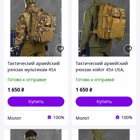
Тактический армейский
Тактический армейский
рюкзак мультикам 45л
рюкзак койот 45л USA,
USA, военный походный
военный походный
Готово к отправке
Готово к отправке
рюкзак вместительный
рюкзак вместительный
штурмовой камуфляж 45л
армейский 45л silver
1 650
₴
1 650
₴
knight
Купить
Купить
100%
100%
Молот
Молот