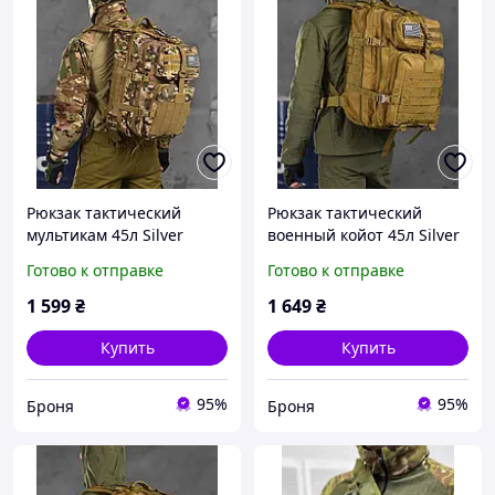
Рюкзак тактический
Рюкзак тактический
мультикам 45л Silver
военный койот 45л Silver
Knight USA, военный
Knight USA, армейский
Готово к отправке
Готово к отправке
штурмовой рюкзак
вместительный рюкзак
камуфляж вместительный
45л зсу bro m ukr
1 599
₴
1 649
₴
45л зсу bro m ukr
Купить
Купить
95%
95%
Броня
Броня