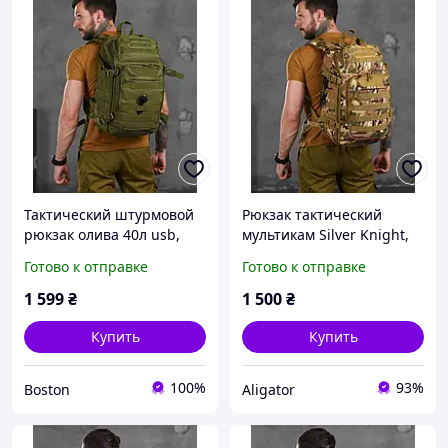
Тактический штурмовой
Рюкзак тактический
рюкзак олива 40л usb,
мультикам Silver Knight,
военный походный
военный походный
Готово к отправке
Готово к отправке
рюкзак вместительный
рюкзак камуфляж 40л,
армейский олива 40л fur
армейский рюкзак
1 599
₴
1 500
₴
try oll
мультикам
Купить
Купить
100%
93%
Boston
Aligator