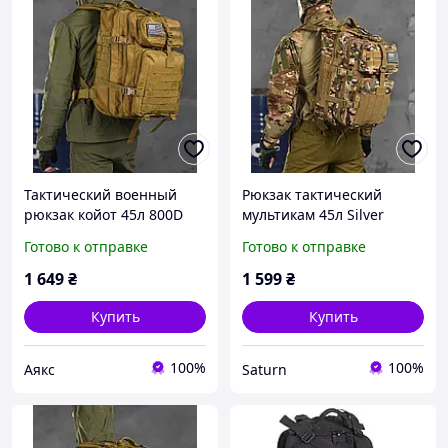
Тактический военный
Рюкзак тактический
рюкзак койот 45л 800D
мультикам 45л Silver
Silver Knight USA,
Knight USA, военный
Готово к отправке
Готово к отправке
армейский городской
штурмовой рюкзак
вместительный рюкзак
камуфляж вместительный
1 649
₴
1 599
₴
45л
45л зсу
Купить
Купить
100%
100%
Аякс
Saturn