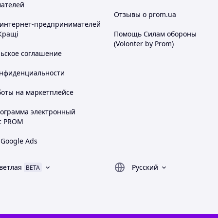
ателей
Отзывы о prom.ua
 интернет-предпринимателей
Кращі
Помощь Силам обороны
(Volonter by Prom)
льское соглашение
онфиденциальности
боты на маркетплейсе
рограмма электронный
с PROM
 Google Ads
ветлая
Русский
BETA