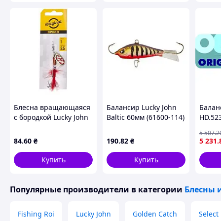
Блесна вращающаяся
Балансир Lucky John
Балан
с бородкой Lucky John
Baltic 60мм (61600-114)
HD.52
SPIN X ROUND 01
лучшая цена с
5 507
.2
весом 3,5 г (цвет GR)
быстрой доставкой по
84
.60
₴
190
.82
₴
5 231
.
(LJSR01-GR) лучшая
Украине
цена с
Купить
Купить
Популярные производители
в категории
Блесны 
Fishing Roi
Lucky John
Golden Catch
Select