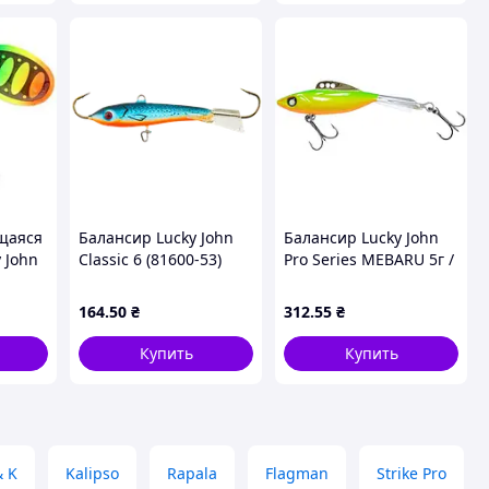
щаяся
Балансир Lucky John
Балансир Lucky John
 John
Classic 6 (81600-53)
Pro Series MEBARU 5г /
5
лучшая цена с
37мм / 218 (инд.уп)
т 8)
быстрой доставкой по
(LJME37-218) лучшая
164
.50
₴
312
.55
₴
чшая
Украине
цена с быстрой
доставкой по
Купить
Купить
& K
Kalipso
Rapala
Flagman
Strike Pro