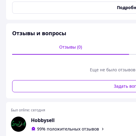
Длина
30 мм
Подробн
Вес
6.6 г
Состояние
Новое
Пользовательские характеристики
Отзывы и вопросы
тип блесны
Балансир микроб Flat 3
Отзывы (0)
Балансир микроб Flat 3см 6.6г ори
Малек 30мм 6.8г цвет 05
- классический балансир для п
Еще не было отзывов
позволяют приманке плавно планировать при подергива
Приманка особенно хорошо отрабатывает при ловли окуня
Задать во
Ручная работа. Краска держится крепко. Хвосты выдержи
при ударе об лед. Крючек тонкий и острый для надежной
В подвешенном состоянии балансир располагается гориз
Был online:
сегодня
Hobbysell
Похожие товары по характеристикам
99% положительных отзывов