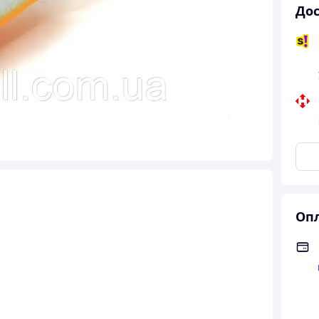
Дос
Опл