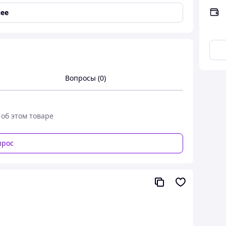
ее
см 6.6г оригинал 02 Зимний балансир МАЛЕК
Вопросы (0)
гинал 02 Зимний балансир МАЛЕК
одледной рыбалки. Малые размеры и вес
 об этом товаре
ниях.
, часто влетает бонусом и щука.
прос
вают не только сильные морозы, но и не сломаются
 подсечки.
онтально.