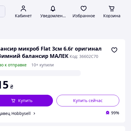
Кабинет
Уведомления
Избранное
Корзина
ансир микроб Flat 3см 6.6г оригинал
Зимний балансир МАЛЕК
Код: 36602C70
во к отправке
10+ купили
15
₴
Купить
Купить сейчас
99%
авец Hobbysell