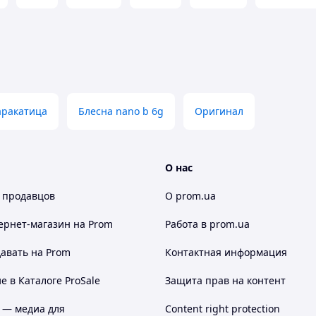
аракатица
Блесна nano b 6g
Оригинал
О нас
 продавцов
О prom.ua
ернет-магазин
на Prom
Работа в prom.ua
авать на Prom
Контактная информация
 в Каталоге ProSale
Защита прав на контент
 — медиа для
Content right protection