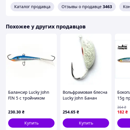
Каталог продавца
Отзывы о продавце
3463
Ко
Похожее у других продавцов
Балансир Lucky John
Вольфрамовая блесна
Бокоп
FIN 5 с тройником
Lucky John Банан
15g п
70мм/15H блистер
рижский с петелькой
ловли
364
₴
(71513-15H) лучшая
(2050-21P) лучшая
льда и
230
.30
₴
254
.65
₴
182
₴
цена с быстрой
цена с быстрой
быстр
доставкой по Украине
доставкой по Украине
Купить
Купить