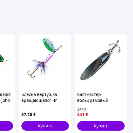
щаяся
Блесна вертушка
Кастмастер
 John
вращающаяся 4г
вольфрамовый
весом
цветная блестящая 3
VIVERRA ASP 14g spoon
485
₴
B03-
крючка MDR
#8 Treble Hook NAL MI-
57
.20
₴
441
₴
а с
U-VO
Купить
Купить