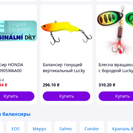
сир HONDA
Балансир тонущий
Блесна вращаю
390SWAA00
вертикальный Lucky
с бородкой Lucky
John Pro Series SOFT
BONNIE BLADE 0
0
₴
VIB 78мм/006
весом 13,4 г (цве
84
₴
296
.10
₴
310
.20
₴
(LJSVIB78-006) лучшая
(LJBB05-008) лу
цена с быстрой
цена с
Купить
Купить
Купить
и балансиры
EOS
Mepps
Salmo
Condor
Крапаль 