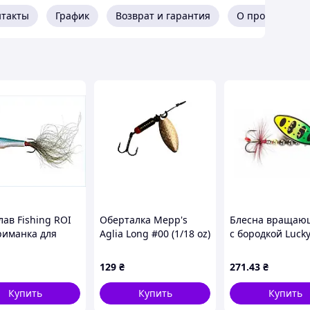
нтакты
График
Возврат и гарантия
О продавце
лав Fishing ROI
Оберталка Mepp's
Блесна вращаю
риманка для
Aglia Long #00 (1/18 oz)
с бородкой Lucky
 хищной рыбы с
Copper,MAL-AL00-C
SHELT BLADE 03 
 с лодки яркая и
12 г (цвет 8) (LJS
129
₴
271
.43
₴
о тонущая
008) лучшая цен
быстрой
Купить
Купить
Купить