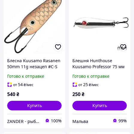
Блесна Kuusamo Rasanen
Блешня Hunthouse
50mm 11g незацеп #C-S
Kuusamo Professor 75 мм
11 г
Готово к отправке
Готово к отправке
54
25
от
₴
/мес
от
₴
/мес
540
₴
250
₴
Купить
Купить
100%
99%
ZANDER - рыболовный интернет-магазин
Мальва