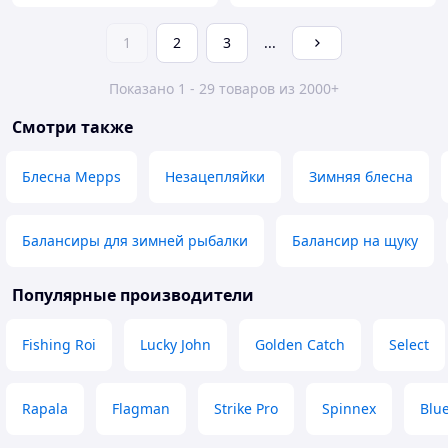
1
2
3
...
Показано 1 - 29 товаров из 2000+
Смотри также
Блесна Mepps
Незацепляйки
Зимняя блесна
Балансиры для зимней рыбалки
Балансир на щуку
Популярные производители
Fishing Roi
Lucky John
Golden Catch
Select
Rapala
Flagman
Strike Pro
Spinnex
Blue