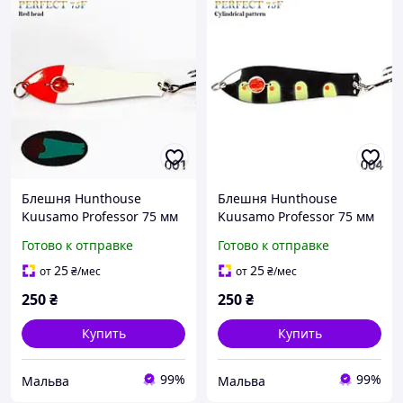
Блешня Hunthouse
Блешня Hunthouse
Kuusamo Professor 75 мм
Kuusamo Professor 75 мм
11 г
11 г
Готово к отправке
Готово к отправке
25
25
от
₴
/мес
от
₴
/мес
250
₴
250
₴
Купить
Купить
99%
99%
Мальва
Мальва