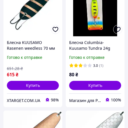
Блесна KUUSAMO
Блесна Columbia-
Rasenen weedless 70 мм
Kuusamo Tundra 24g
10 гр BL-C (40210021)
95mm
Готово к отправке
Готово к отправке
3.0
(1)
651
.28
₴
615
₴
80
₴
Купить
Купить
98%
100%
XTARGET.COM.UA
Магазин для Рыбалки MmFishing