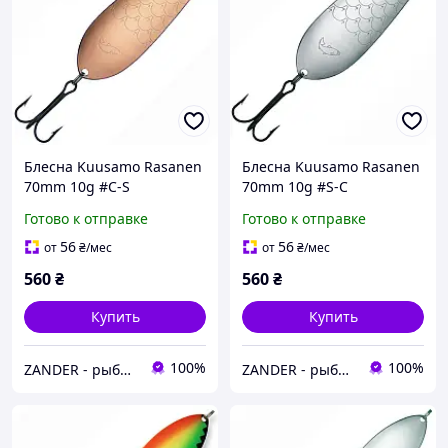
Блесна Kuusamo Rasanen
Блесна Kuusamo Rasanen
70mm 10g #C-S
70mm 10g #S-C
Готово к отправке
Готово к отправке
56
56
от
₴
/мес
от
₴
/мес
560
₴
560
₴
Купить
Купить
100%
100%
ZANDER - рыболовный интернет-магазин
ZANDER - рыболовный интернет-магазин