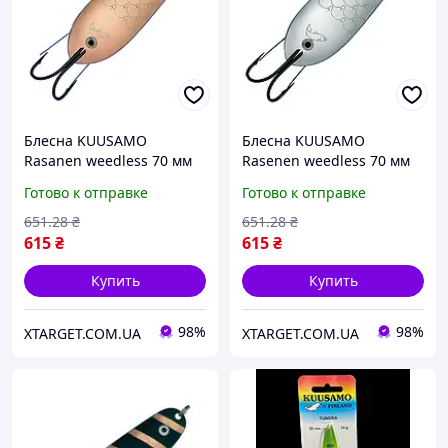
Блесна KUUSAMO
Блесна KUUSAMO
Rasanen weedless 70 мм
Rasenen weedless 70 мм
10 гр CS (40210005)
10 гр SC (40210006)
Готово к отправке
Готово к отправке
651
.28
₴
651
.28
₴
615
₴
615
₴
Купить
Купить
98%
98%
XTARGET.COM.UA
XTARGET.COM.UA