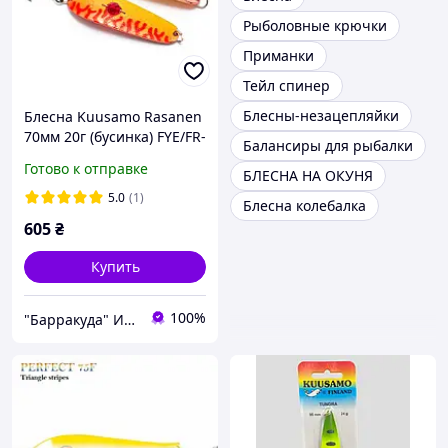
Рыболовные крючки
Приманки
Тейл спинер
Блесны-незацепляйки
Блесна Kuusamo Rasanen
70мм 20г (бусинка) FYE/FR-
Балансиры для рыбалки
C
Готово к отправке
БЛЕСНА НА ОКУНЯ
5.0
(1)
Блесна колебалка
605
₴
Купить
100%
"Барракуда" Интернет-магазин