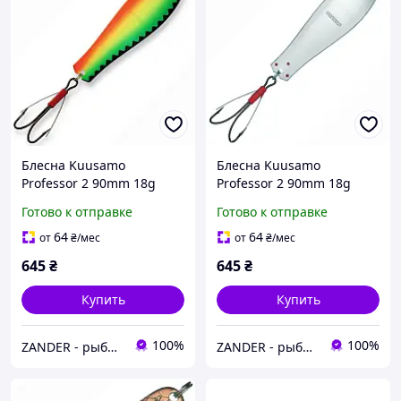
Блесна Kuusamo
Блесна Kuusamo
Professor 2 90mm 18g
Professor 2 90mm 18g
незацеп #BL/GR/FYe/FR-S
незацеп #N-C
Готово к отправке
Готово к отправке
64
64
от
₴
/мес
от
₴
/мес
645
₴
645
₴
Купить
Купить
100%
100%
ZANDER - рыболовный интернет-магазин
ZANDER - рыболовный интернет-магазин