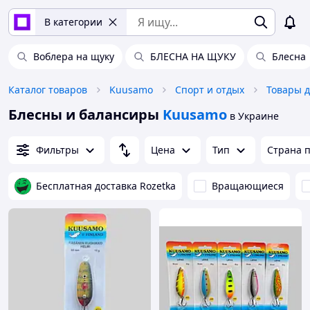
В категории
Воблера на щуку
БЛЕСНА НА ЩУКУ
Блесна
Каталог товаров
Kuusamo
Спорт и отдых
Товары 
Блесны и балансиры
Kuusamo
в Украине
Фильтры
Цена
Тип
Страна 
Бесплатная доставка Rozetka
Вращающиеся