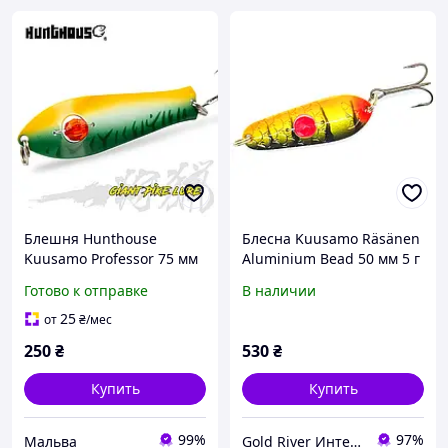
Блешня Hunthouse
Блесна Kuusamo Räsänen
Kuusamo Professor 75 мм
Aluminium Bead 50 мм 5 г
11 г
#BL/O/G/GR-Al UV
Готово к отправке
В наличии
(040233527)
колеблющаяся блесна на
25
от
₴
/мес
форель, щуку и окуня
250
₴
530
₴
Купить
Купить
99%
97%
Мальва
Gold River Интернет магазин