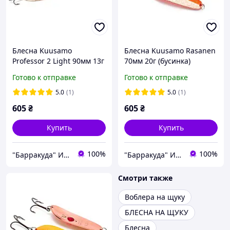
Блесна Kuusamo
Блесна Kuusamo Rasanen
Professor 2 Light 90мм 13г
70мм 20г (бусинка)
(бусинка) C
GL/FR/C-C
Готово к отправке
Готово к отправке
5.0
(1)
5.0
(1)
605
₴
605
₴
Купить
Купить
100%
100%
"Барракуда" Интернет-магазин
"Барракуда" Интернет-магазин
Смотри также
Воблера на щуку
БЛЕСНА НА ЩУКУ
Блесна