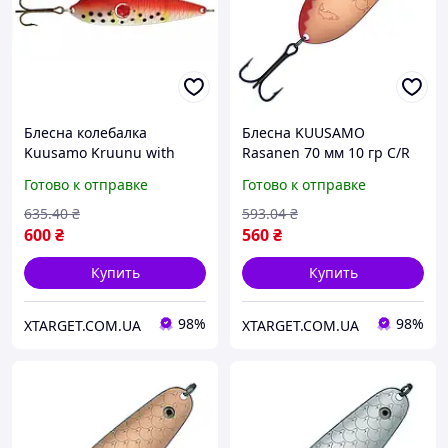
Блесна колебалка
Блесна KUUSAMO
Kuusamo Kruunu with
Rasanen 70 мм 10 гр C/R
bead CBR/Ye/BL-S 85/19
(40207018)
Готово к отправке
Готово к отправке
(40287101)
635
.40
₴
593
.04
₴
600
₴
560
₴
Купить
Купить
98%
98%
XTARGET.COM.UA
XTARGET.COM.UA