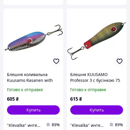
Блешня коливальна
Блешня KUUSAMO
Kuusamo Rasanen with
Professor 3 с бусінкою 75
bead BLU/Li/S-S 70/20
мм 12 гр GR-C 50145053
Готово к отправке
Готово к отправке
40220055 Kuusamo
Kuusamo
605
₴
615
₴
Купить
Купить
89%
89%
"Klevalka" интернет магазин - всё для клёвой рыбалки.
"Klevalka" интернет магазин - всё для клёвой рыбалки.