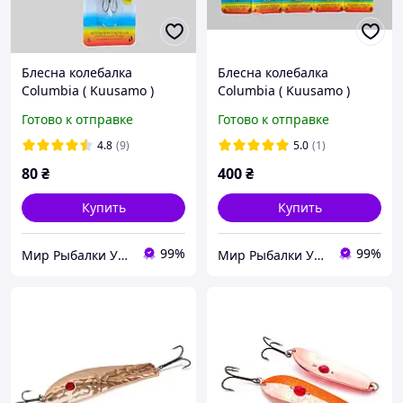
Блеcна колебалка
Блеcна колебалка
Columbia ( Kuusamo )
Columbia ( Kuusamo )
Ruohikko Helmі 60mm 15g
Latka 70mm 25g Набор
Готово к отправке
Готово к отправке
5шт
4.8
(9)
5.0
(1)
80
₴
400
₴
Купить
Купить
99%
99%
Мир Рыбалки Украина
Мир Рыбалки Украина