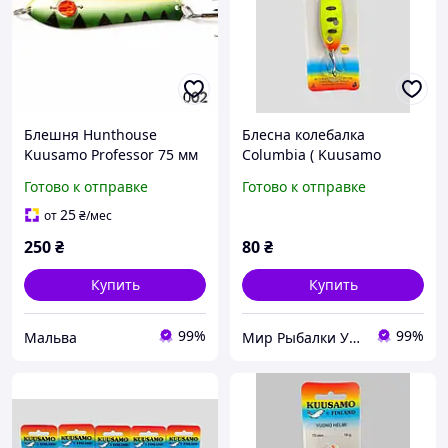
Блешня Hunthouse
Блеcна колебалка
Kuusamo Professor 75 мм
Columbia ( Kuusamo
11 г
)Tundra 95mm 24g
Готово к отправке
Готово к отправке
25
от
₴
/мес
250
₴
80
₴
Купить
Купить
99%
99%
Мальва
Мир Рыбалки Украина