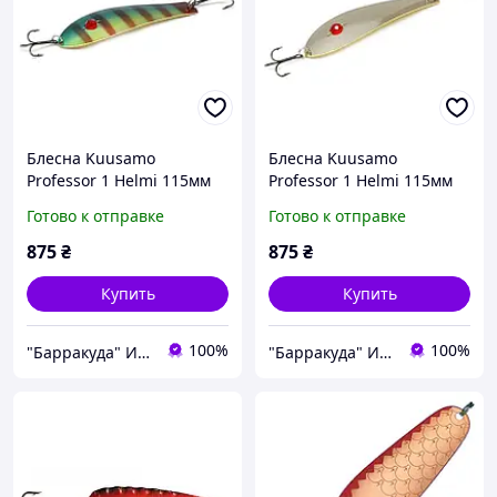
Блесна Kuusamo
Блесна Kuusamo
Professor 1 Helmi 115мм
Professor 1 Helmi 115мм
27г (бусинка) BLU/GR-B,UV
27г (бусинка) N-B
Готово к отправке
Готово к отправке
875
₴
875
₴
Купить
Купить
100%
100%
"Барракуда" Интернет-магазин
"Барракуда" Интернет-магазин