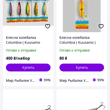
Блеcна колебалка
Блеcна колебалка
Columbia ( Kuusamo
Columbia ( Kuusamo )
)Tundra 95mm 24g Набор
Vuono Helmі 75mm 16g
Готово к отправке
Готово к отправке
5шт
400
₴/набор
80
₴
Купить
Купить
99%
99%
Мир Рыбалки Украина
Мир Рыбалки Украина