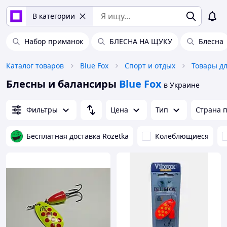
В категории
Набор приманок
БЛЕСНА НА ЩУКУ
Блесна
Каталог товаров
Blue Fox
Спорт и отдых
Товары д
Блесны и балансиры
Blue Fox
в Украине
Фильтры
Цена
Тип
Страна 
Бесплатная доставка Rozetka
Колеблющиеся