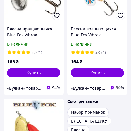
Блесна вращающаяся
Блесна вращающаяся
Blue Fox Vibrax
Blue Fox Vibrax
Fluorescent 2 BFF2 SFG
Fluorescent BFF3 BFR (8гр)
В наличии
В наличии
(6гр)
5.0
(1)
5.0
(1)
165
₴
164
₴
Купить
Купить
94%
94%
«Вулкан» товары для рыбалки, охоты, туризма и дайвинга, лодки и моторы
«Вулкан» товары для рыбалки, охоты, туризма и дайвинга, лодки и моторы
Смотри также
Набор приманок
БЛЕСНА НА ЩУКУ
Блесна