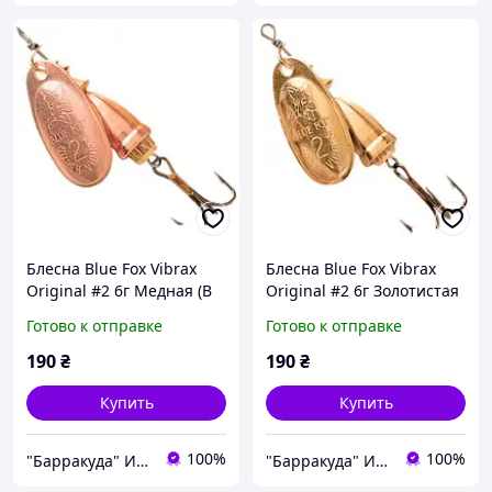
Блесна Blue Fox Vibrax
Блесна Blue Fox Vibrax
Original #2 6г Медная (B
Original #2 6г Золотистая
BF2-C)
(B BF2-G)
Готово к отправке
Готово к отправке
190
₴
190
₴
Купить
Купить
100%
100%
"Барракуда" Интернет-магазин
"Барракуда" Интернет-магазин