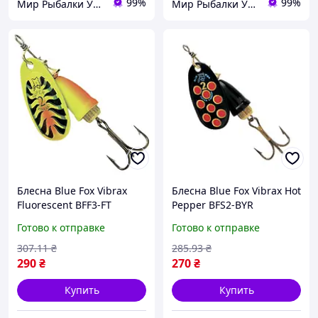
99%
99%
Мир Рыбалки Украина
Мир Рыбалки Украина
Блесна Blue Fox Vibrax
Блесна Blue Fox Vibrax Hot
Fluorescent BFF3-FT
Pepper BFS2-BYR
Готово к отправке
Готово к отправке
307
.11
₴
285
.93
₴
290
₴
270
₴
Купить
Купить