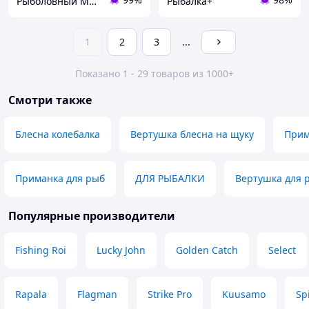
Рыболовный Магазин "Svit Primanki"
Рыбалка+
1
2
3
...
Показано 1 - 29 товаров из 1000+
Смотри также
Блесна колебалка
Вертушка блесна на щуку
Прим
Приманка для рыб
ДЛЯ РЫБАЛКИ
Вертушка для 
Популярные производители
Fishing Roi
Lucky John
Golden Catch
Select
Rapala
Flagman
Strike Pro
Kuusamo
Sp