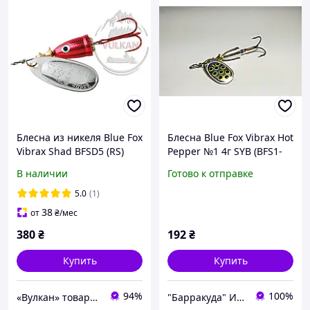
Блесна из никеля Blue Fox
Блесна Blue Fox Vibrax Hot
Vibrax Shad BFSD5 (RS)
Pepper №1 4г SYB (BFS1-
SYB)
В наличии
Готово к отправке
5.0
(1)
38
от
₴
/мес
380
₴
192
₴
Купить
Купить
94%
100%
«Вулкан» товары для рыбалки, охоты, туризма и дайвинга, лодки и моторы
"Барракуда" Интернет-магазин