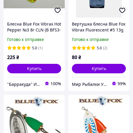
Блесна Blue Fox Vibrax Hot
Вертушка блесна Blue Fox
Pepper №3 8г CLN (B BFS3-
Vibrax Fluorescent #5 13g
CLN)
5\8
Готово к отправке
Готово к отправке
5.0
(1)
5.0
(2)
225
₴
80
₴
Купить
Купить
100%
99%
"Барракуда" Интернет-магазин
Мир Рыбалки Украина