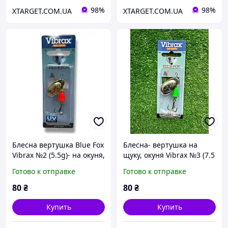
98%
98%
XTARGET.COM.UA
XTARGET.COM.UA
Блесна вертушка Blue Fox
Блесна- вертушка на
Vibrax №2 (5.5g)- на окуня,
щуку, окуня Vibrax №3 (7.5
щуку (Fluorescent 3\8)
g)(3\8 )
Готово к отправке
Готово к отправке
(Цвет 1)
80
₴
80
₴
Купить
Купить