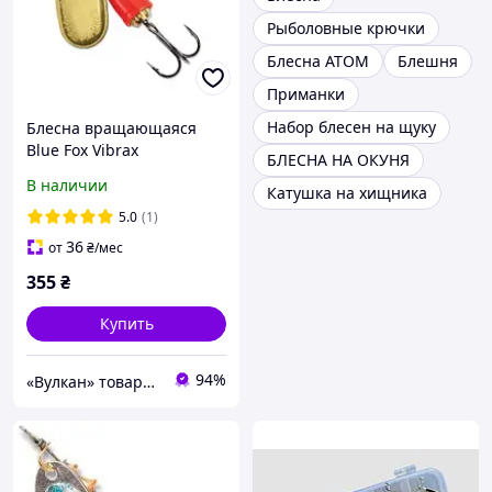
Рыболовные крючки
Блесна ATOM
Блешня
Приманки
Набор блесен на щуку
Блесна вращающаяся
Blue Fox Vibrax
БЛЕСНА НА ОКУНЯ
Fluorescent BFF4 GFR
В наличии
Катушка на хищника
(10гр)
5.0
(1)
36
от
₴
/мес
355
₴
Купить
94%
«Вулкан» товары для рыбалки, охоты, туризма и дайвинга, лодки и моторы