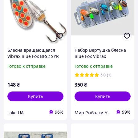
Блесна вращающаяся
Набор Вертушка блесна
Vibrax Blue Fox BFS2 SYR
Blue Fox Vibrax
Fluorescent #2 5гр 5шт в
Готово к отправке
Готово к отправке
коробке
5.0
(1)
148
₴
350
₴
Купить
Купить
96%
99%
Lake UA
Мир Рыбалки Украина