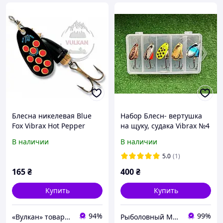
Блесна никелевая Blue
Набор Блесн- вертушка
Fox Vibrax Hot Pepper
на щуку, судака Vibrax №4
BFS1 (BYR)
(10g)(5шт) в коробке
В наличии
В наличии
5.0
(1)
165
₴
400
₴
Купить
Купить
94%
99%
«Вулкан» товары для рыбалки, охоты, туризма и дайвинга, лодки и моторы
Рыболовный Магазин "Svit Primanki"