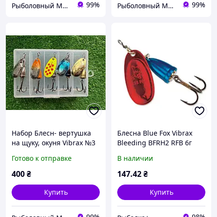
99%
99%
Рыболовный Магазин "Svit Primanki"
Рыболовный Магазин "Svit Primanki"
Набор Блесн- вертушка
Блесна Blue Fox Vibrax
на щуку, окуня Vibrax №3
Bleeding BFRH2 RFB 6г
(7.5g) (3\8 )(5шт) в коробке
Готово к отправке
В наличии
400
₴
147
.42
₴
Купить
Купить
99%
98%