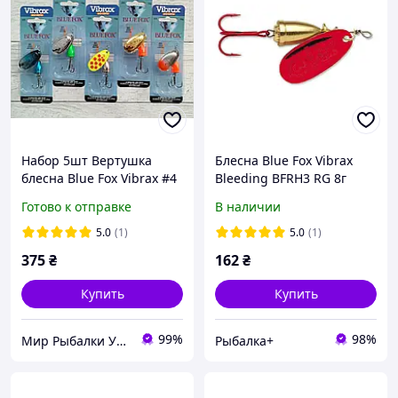
Набор 5шт Вертушка
Блесна Blue Fox Vibrax
блесна Blue Fox Vibrax #4
Bleeding BFRH3 RG 8г
10гр
Готово к отправке
В наличии
5.0
(1)
5.0
(1)
375
₴
162
₴
Купить
Купить
99%
98%
Мир Рыбалки Украина
Рыбалка+