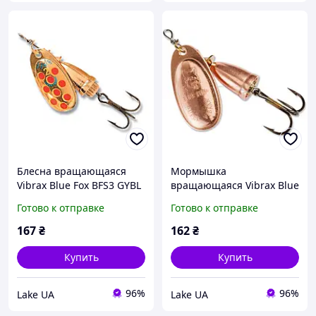
Блесна вращающаяся
Мормышка
Vibrax Blue Fox BFS3 GYBL
вращающаяся Vibrax Blue
Fox Size 2 60-20-300 IC BF2
Готово к отправке
Готово к отправке
C
167
₴
162
₴
Купить
Купить
96%
96%
Lake UA
Lake UA