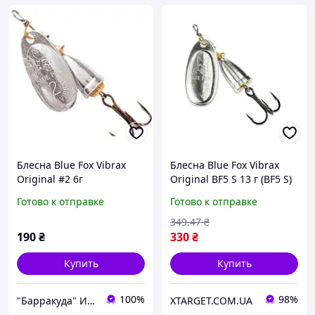
Блесна Blue Fox Vibrax
Блесна Blue Fox Vibrax
Original #2 6г
Original BF5 S 13 г (BF5 S)
Серебристая (B BF2-S)
Готово к отправке
Готово к отправке
349
.47
₴
190
₴
330
₴
Купить
Купить
100%
98%
"Барракуда" Интернет-магазин
XTARGET.COM.UA