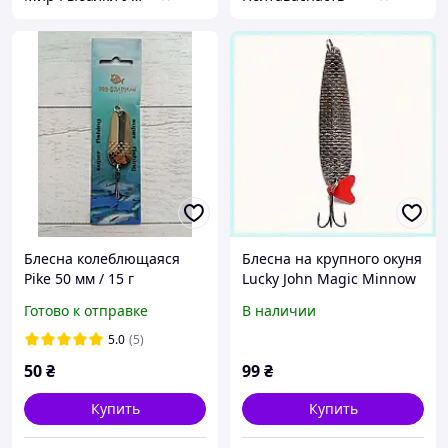
Блесна колеблющаяся
Блесна на крупного окуня
Pike 50 мм / 15 г
Lucky John Magic Minnow
спиннинговая приманка
28г, K652B3930
Готово к отправке
В наличии
на щуку, окуня и судака
5.0
(5)
50
₴
99
₴
Купить
Купить