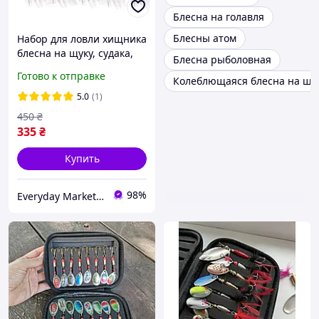
Блесна на голавля
Блесны атом
Набор для ловли хищника
блесна на щуку, судака,
Блесна рыболовная
окуня и других 5шт
Готово к отправке
Колеблющаяся блесна на щу
5.0
(1)
450
₴
335
₴
Купить
98%
Everyday Market 0965612251