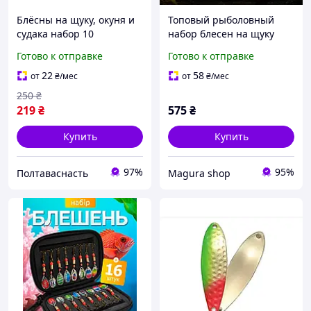
Блёсны на щуку, окуня и
Топовый рыболовный
судака набор 10
набор блесен на щуку
приманок
окуня 80в1
Готово к отправке
Готово к отправке
22
58
от
₴
/мес
от
₴
/мес
250
₴
219
₴
575
₴
Купить
Купить
97%
95%
Полтаваснасть
Magura shop