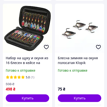
Набор на щуку и окуня из
Блесна зимняя на окуня
16 блесен в кейсе на
полосатая Klopik
молнии
(серебро-латунь) 18 мм
Готово к отправке
Готово к отправке
(KL-01)
5.0
(1)
598
₴
498
₴
75
₴
Купить
Купить