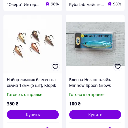
98%
98%
"Озеро" Интернет-магазин
RybaLab майстерня снастей
Набор зимних блесен на
Блесна Незацепляйка
окуня 18мм (5 шт), Klopik
Minnow Spoon Grows
ручной работы (KL-05)
Culture 70mm 15g на
Готово к отправке
Готово к отправке
щуку и окуня
350
₴
100
₴
Купить
Купить