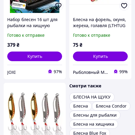
Набор блесен 16 шт для
Блесна на форель, окуня,
рыбалки на хищную
жереха, голавля (LTHTUG
рыбу. Вращающиеся, для
(dw) CHINOOK S
Готово к отправке
Готово к отправке
окуня, щуки, форели, с
9гр\53mm)
кейсом "Обертовые
379
₴
75
₴
блесны"
Купить
Купить
97%
99%
JOXI
Рыболовный Магазин "Svit Primanki"
Смотри также
БЛЕСНА НА ЩУКУ
Блесна
Блесна Condor
Блесны для рыбалки
Блесна на хищника
Блесна Blue Fox