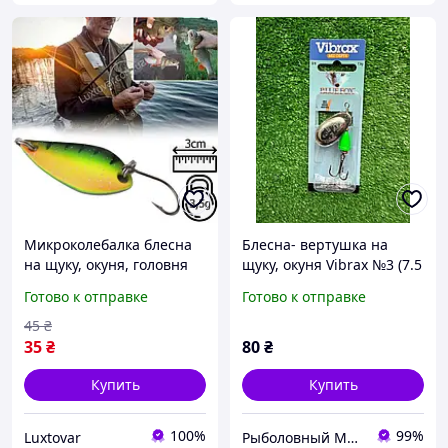
Микроколебалка блесна
Блесна- вертушка на
на щуку, окуня, головня
щуку, окуня Vibrax №3 (7.5
3см, 3,5г
g)(3\8 )
Готово к отправке
Готово к отправке
45
₴
35
₴
80
₴
Купить
Купить
100%
99%
Luxtovar
Рыболовный Магазин "Svit Primanki"