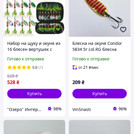
Набор на щуку и окуня из
Блесна на окуня Condor
16 блесен вертушек с
5834 5г col.RG блесна
хвостом в кейсе на
колебалка
Готово к отправке
Готово к отправке
молнии
21
5.0
(1)
от
₴
/мес
628
₴
528
₴
209
₴
Купить
Купить
98%
96%
"Озеро" Интернет-магазин
VinSnasti