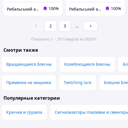
100%
100%
Рибальський арсенал
Рибальський арсенал
1
2
3
...
Показано 1 - 29 товаров из 8000+
Смотри также
Вращающиеся блесны
Колеблющиеся блесны
Бл
Приманка на хищника
Twitching lure
Блешня Бле
Популярные категории
Крючки и грузила
Сигнализаторы поклевки и свингер