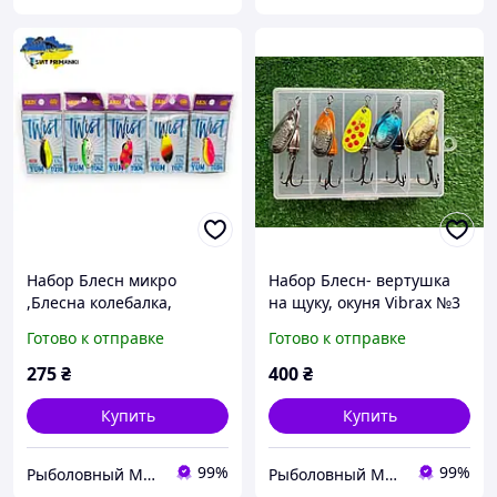
Набор Блесн микро
Набор Блесн- вертушка
,Блесна колебалка,
на щуку, окуня Vibrax №3
блесна на форель
(7.5g) (3\8 )(5шт) в коробке
Готово к отправке
Готово к отправке
окуня(Twist 2.5g)(5шт)
275
₴
400
₴
Купить
Купить
99%
99%
Рыболовный Магазин "Svit Primanki"
Рыболовный Магазин "Svit Primanki"