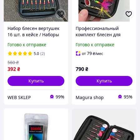
Набор блесен вертушек
Профессиональный
16 шт. в кейсе / Наборы
комплект блесен для
блесен вертушки на щуку,
щуки и окуня 16 шт,
Готово к отправке
Готово к отправке
окуня
набор блесен, блесна на
щуку
79
5.0
(2)
от
₴
/мес
560
₴
392
₴
790
₴
Купить
Купить
99%
95%
WEB SKLEP
Magura shop