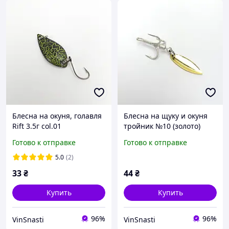
Блесна на окуня, голавля
Блесна на щуку и окуня
Rift 3.5г col.01
тройник №10 (золото)
блесна колебалка
Готово к отправке
Готово к отправке
5.0
(2)
33
₴
44
₴
Купить
Купить
96%
96%
VinSnasti
VinSnasti