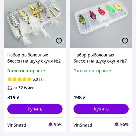
Набор рыболовных
Набор рыболовных
блесен на щуку окуня №2
блесен на щуку окуня №7
Nozzle+GT-BIO+Трійник з
Rift 3.5г
Готово к отправке
Готово к отправке
блешнею №6
5.0
(1)
32
от
₴
/мес
319
₴
198
₴
Купить
Купить
96%
96%
VinSnasti
VinSnasti