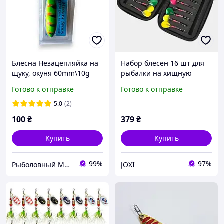
Блесна Незацепляйка на
Набор блесен 16 шт для
щуку, окуня 60mm\10g
рыбалки на хищную
Minnow Spoon RMS
рыбу. Для щуки, окуня,
Готово к отправке
Готово к отправке
(Fishing)
судака, с кейсом
"Классические
5.0
(2)
колеблющиеся блесны"
100
₴
379
₴
Купить
Купить
99%
97%
Рыболовный Магазин "Svit Primanki"
JOXI