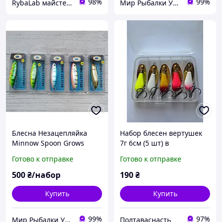
98%
99%
RybaLab майстерня снастей
Мир Рыбалки Украина
Блесна Незацепляйка
Набор блесен вертушек
Minnow Spoon Grows
7г 6см (5 шт) в
Culture 70mm 15g на
пластиковом боксе
Готово к отправке
Готово к отправке
щуку и окуня (Набор 5шт)
приманки на щуку и
окуня
500
₴/набор
190
₴
Купить
Купить
99%
97%
Мир Рыбалки Украина
Полтаваснасть