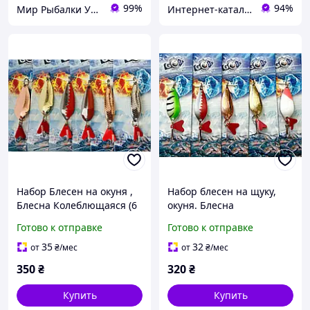
99%
94%
Мир Рыбалки Украина
Интернет-каталог скидок "Профит плюс"
Набор Блесен на окуня ,
Набор блесен на щуку,
Блесна Колеблющаяся (6
окуня. Блесна
шт) 01 Вес 10 гр
Колеблющаяся (5шт) Вес
Готово к отправке
Готово к отправке
10 g
35
32
от
₴
/мес
от
₴
/мес
350
₴
320
₴
Купить
Купить