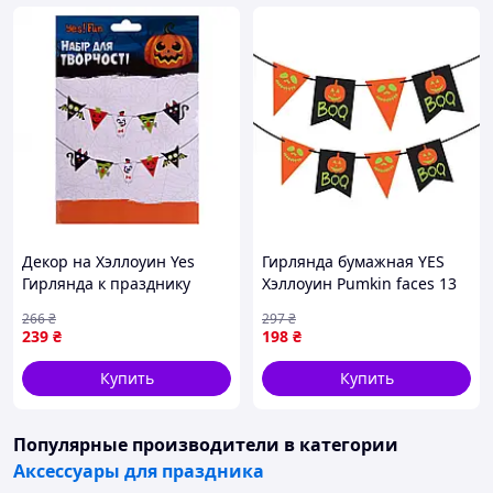
Декор на Хэллоуин Yes
Гирлянда бумажная YES
Гирлянда к празднику
Хэллоуин Pumkin faces 13
974466
флажков 801180 3 м
266
₴
297
₴
высокое качество
239
₴
198
₴
Купить
Купить
Популярные производители
в категории
Аксессуары для праздника