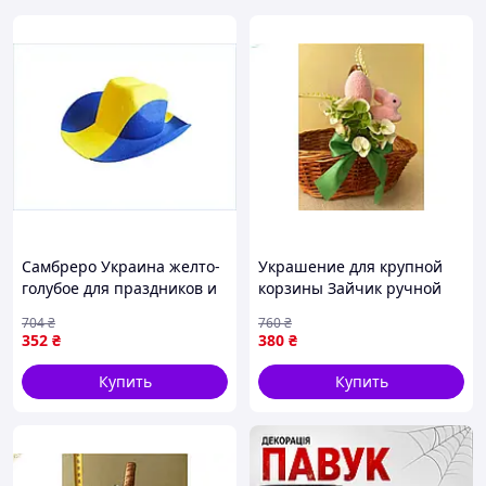
Самбреро Украина желто-
Украшение для крупной
голубое для праздников и
корзины Зайчик ручной
мероприятий стильный
работы из
704
₴
760
₴
аксессуар для веселья
комбинированных
352
₴
380
₴
материалов для
праздничного оформления
Купить
Купить