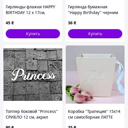
Гирлянды-флажки HAPPY
Гирлянда бумажная
BIRTHDAY 12 х 17см,
"Happy Birthday" черним
розовый HB-1098 pink
на белом
45
₴
36
₴
Купить
Купить
Топпер боковой "Princess"
Коробка "Трапеция" 15х14
СРИБЛО 12 см, акрил
см самосборная ЛАТТЕ
90
₴
35
₴