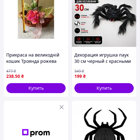
Прикраса на великодній
Декорация игрушка паук
кошик Троянда рожева
30 см черный с красными
ручна робота для декору
глазами — украшение для
477
₴
349
₴
святкового кошика
Хэллоуина, розыгрышей,
238
.50
₴
199
₴
реалисти JGGW_199
Купить
Купить