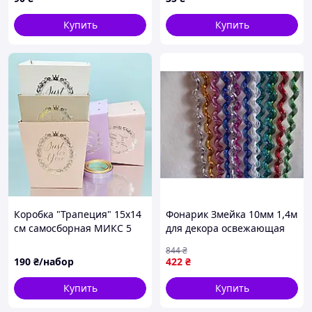
Купить
Купить
Коробка "Трапеция" 15х14
Фонарик Змейка 10мм 1,4м
см самосборная МИКС 5
для декора освежающая
шт
на праздник 100 шт ТМ
844
₴
ЯБЛОНСКИЙ
190
₴/набор
422
₴
Купить
Купить