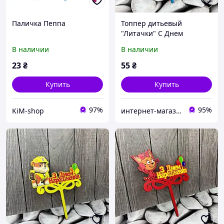
Паличка Пеппа
Топпер дитьевый
"Литачки" С Днем
рождения, деревянный,
В наличии
В наличии
уп. 18*14см
23
₴
55
₴
Купить
Купить
97%
95%
KiM-shop
интернет-магазин "Русалочка"