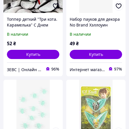
Топпер деткий "Три кота.
Набор пауков для декора
Карамелька" С Днем
No Brand Хэллоуин
рождения, деревянный,
YG206C2 10х8х2 см
В наличии
В наличии
уп. 18*14см
Разноцветный 2 шт
(2002017987341)
52
₴
49
₴
Купить
Купить
96%
97%
ЗЕВС | Онлайн Гипермаркет
Интернет магазин Rombi