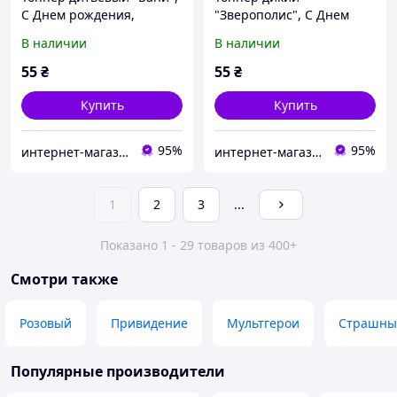
С Днем рождения,
"Зверополис", С Днем
деревянный, уп. 18*14см
рождения, деревянный,
В наличии
В наличии
уп. 18*14см
55
₴
55
₴
Купить
Купить
95%
95%
интернет-магазин "Русалочка"
интернет-магазин "Русалочка"
1
2
3
...
Показано 1 - 29 товаров из 400+
Смотри также
Розовый
Привидение
Мультгерои
Страшны
Популярные производители