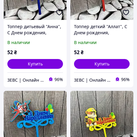
Топпер дитьевый "Анна",
Топпер деткий "Аллат", С
С Днем рождения,
Днем рождения,
деревянный, уп. 18*14см
деревянный, уп. 18*14см
В наличии
В наличии
52
₴
52
₴
Купить
Купить
96%
96%
ЗЕВС | Онлайн Гипермаркет
ЗЕВС | Онлайн Гипермаркет