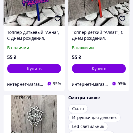
Топпер дитьевый "Анна",
Топпер деткий "Аллат", С
С Днем рождения,
Днем рождения,
деревянный, уп. 18*14см
деревянный, уп. 18*14см
В наличии
В наличии
55
₴
55
₴
Купить
Купить
95%
95%
интернет-магазин "Русалочка"
интернет-магазин "Русалочка"
Смотри также
Скотч
Игрушки для девочек
Led светильник