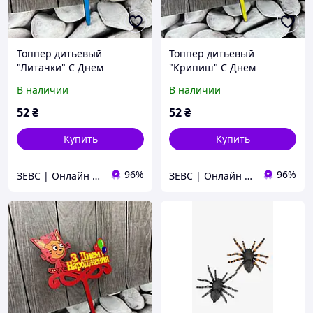
Топпер дитьевый
Топпер дитьевый
"Литачки" С Днем
"Крипиш" С Днем
рождения, деревянный,
рождения, деревянный,
В наличии
В наличии
уп. 18*14см
уп. 18*14см
52
₴
52
₴
Купить
Купить
96%
96%
ЗЕВС | Онлайн Гипермаркет
ЗЕВС | Онлайн Гипермаркет