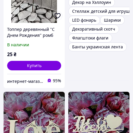
Декор на Хэллоуин
Стеллаж детский для игруше
LED фонарь
Шарики
Декоративный скотч
Топпер деревянный "С
Днем Рождения" ромб
Флагштоки флаги
сердце, уп. 15*12см
В наличии
Банты украинская лента
25
₴
Купить
95%
интернет-магазин "Русалочка"