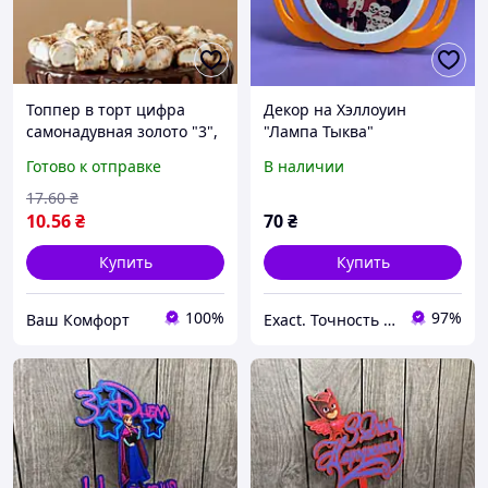
Топпер в торт цифра
Декор на Хэллоуин
самонадувная золото "3",
"Лампа Тыква"
14 см
Готово к отправке
В наличии
17
.60
₴
10
.56
₴
70
₴
Купить
Купить
100%
97%
Ваш Комфорт
Exact. Точность в работе. Свобода в творчестве.