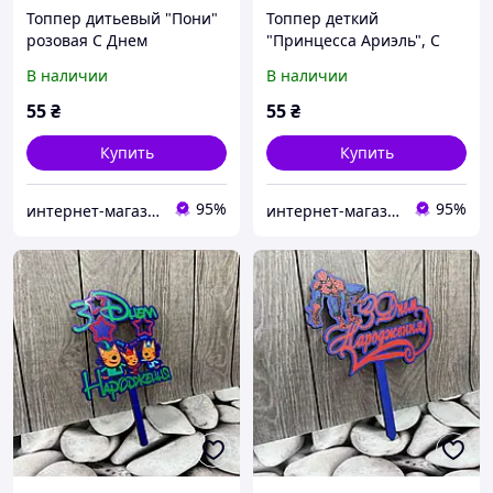
Топпер дитьевый "Пони"
Топпер деткий
розовая С Днем
"Принцесса Ариэль", С
рождения, деревянный,
Днем рождения,
В наличии
В наличии
уп. 18*14см
деревянный, уп. 18*14см
55
₴
55
₴
Купить
Купить
95%
95%
интернет-магазин "Русалочка"
интернет-магазин "Русалочка"