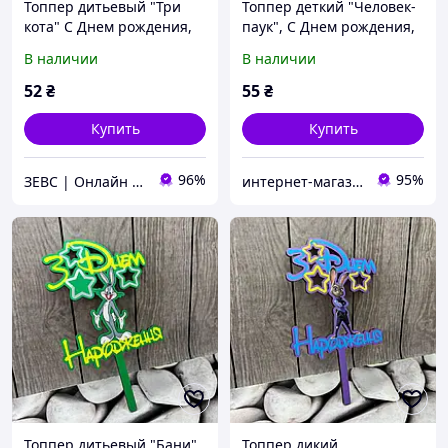
Топпер дитьевый "Три
Топпер деткий "Человек-
кота" С Днем рождения,
паук", С Днем рождения,
деревянный, уп. 18*14см
деревянный, уп. 18*14см
В наличии
В наличии
52
₴
55
₴
Купить
Купить
96%
95%
ЗЕВС | Онлайн Гипермаркет
интернет-магазин "Русалочка"
Топпер дитьевый "Бани",
Топпер дикий