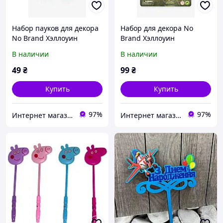
Набор пауков для декора
Набор для декора No
No Brand Хэллоуин
Brand Хэллоуин
YG206EY Зеленый 10 шт
Фосфорные уши Эльфа
В наличии
В наличии
(2002017987389)
YG203DY Зеленый 2 шт
(2002017987327)
49
₴
99
₴
Купить
Купить
97%
97%
Интернет магазин Rombi
Интернет магазин Rombi