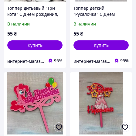
Топпер дитьевый "Три
Топпер деткий
кота" С Днем рождения,
"Русалочка" С Днем
деревянный, уп. 18*14см
рождения, деревянный,
В наличии
В наличии
уп. 18*14см
55
₴
55
₴
Купить
Купить
95%
95%
интернет-магазин "Русалочка"
интернет-магазин "Русалочка"