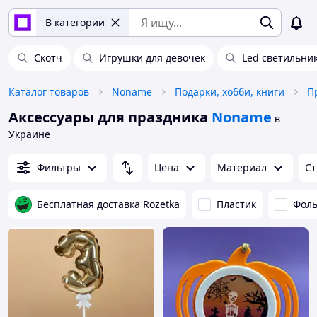
В категории
Скотч
Игрушки для девочек
Led светильни
Каталог товаров
Noname
Подарки, хобби, книги
П
Аксессуары для праздника
Noname
в
Украине
Фильтры
Цена
Материал
Ст
Бесплатная доставка Rozetka
Пластик
Фоль