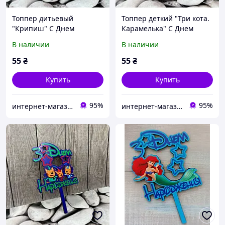
Топпер дитьевый
Топпер деткий "Три кота.
"Крипиш" С Днем
Карамелька" С Днем
рождения, деревянный,
рождения, деревянный,
В наличии
В наличии
уп. 18*14см
уп. 18*14см
55
₴
55
₴
Купить
Купить
95%
95%
интернет-магазин "Русалочка"
интернет-магазин "Русалочка"