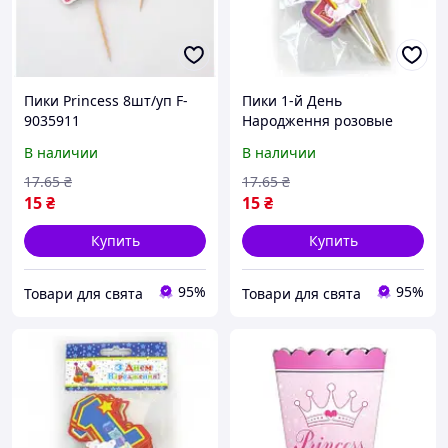
Пики Princess 8шт/уп F-
Пики 1-й День
9035911
Народження розовые
8шт/уп F-9035905
В наличии
В наличии
17
.65
₴
17
.65
₴
15
₴
15
₴
Купить
Купить
95%
95%
Товари для свята
Товари для свята