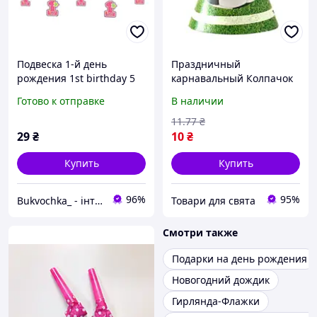
Подвеска 1-й день
Праздничный
рождения 1st birthday 5
карнавальный Колпачок
шт в наборе F-9035406
праздничный картрнный
Готово к отправке
В наличии
Футбол
11
.77
₴
29
₴
10
₴
Купить
Купить
96%
95%
Bukvochka_ - інтернет-магазин канцтоварів та картин по номерам
Товари для свята
Смотри также
Подарки на день рождения
Новогодний дождик
Гирлянда-Флажки