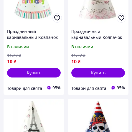
Праздничный
Праздничный
карнавальный Ковпачок
карнавальный Колпачок
1-st Birthday рожевий
Балет
В наличии
В наличии
11
.77
₴
11
.77
₴
10
₴
10
₴
Купить
Купить
95%
95%
Товари для свята
Товари для свята