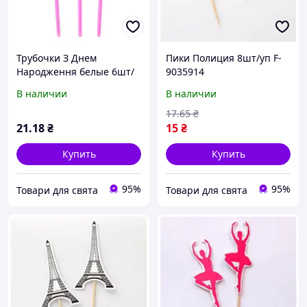
Трубочки З Днем
Пики Полиция 8шт/уп F-
Народження белые 6шт/
9035914
уп F-9035630
В наличии
В наличии
17
.65
₴
21
.18
₴
15
₴
Купить
Купить
95%
95%
Товари для свята
Товари для свята