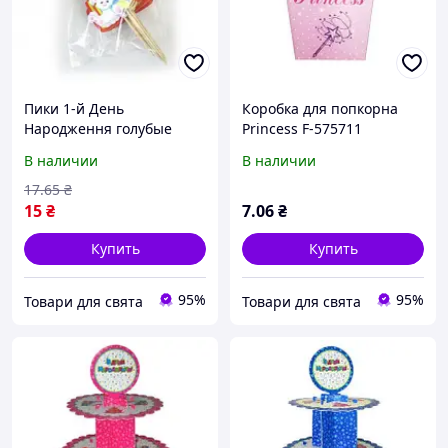
Пики 1-й День
Коробка для попкорна
Народження голубые
Princess F-575711
8шт/уп F-9035904
В наличии
В наличии
17
.65
₴
15
₴
7
.06
₴
Купить
Купить
95%
95%
Товари для свята
Товари для свята