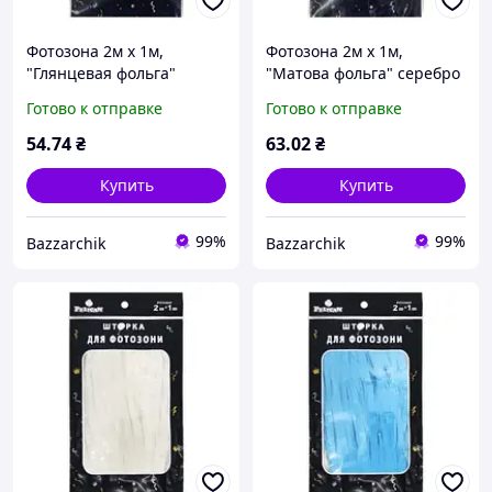
Фотозона 2м х 1м,
Фотозона 2м х 1м,
"Глянцевая фольга"
"Матова фольга" серебро
серебро Серебряный
Серебряный Pelican
Готово к отправке
Готово к отправке
Pelican (872102)
(872132)
54
.74
₴
63
.02
₴
Купить
Купить
99%
99%
Bazzarchik
Bazzarchik