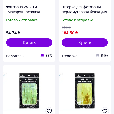
Фотозона 2м х 1м,
Шторка для фотозоны
"Макарун" розовая
перламутровая белая для
Розовый Pelican (872124)
создания фонового
Готово к отправке
Готово к отправке
оформления на
праздники и фотосессии
369
₴
54
.74
₴
184
.50
₴
Купить
Купить
99%
84%
Bazzarchik
Trendovo