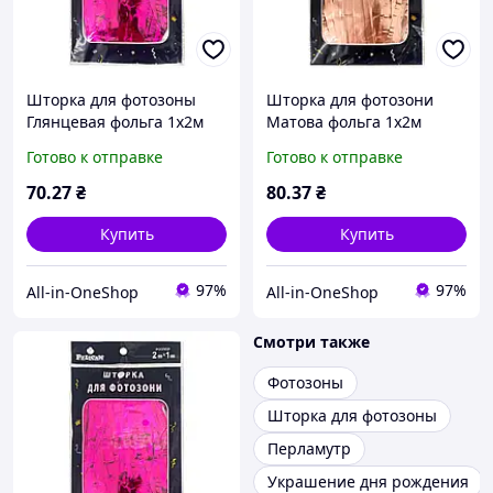
Шторка для фотозоны
Шторка для фотозони
Глянцевая фольга 1х2м
Матова фольга 1х2м
фуксия #107 ТМ PELICAN
рожеве золото #133 ТМ
Готово к отправке
Готово к отправке
PELICAN
70
.27
₴
80
.37
₴
Купить
Купить
97%
97%
All-in-OneShop
All-in-OneShop
Смотри также
Фотозоны
Шторка для фотозоны
Перламутр
Украшение дня рождения