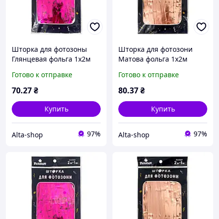
Шторка для фотозоны
Шторка для фотозони
Глянцевая фольга 1х2м
Матова фольга 1х2м
фуксия #107 ТМ PELICAN
рожеве золото #133 ТМ
Готово к отправке
Готово к отправке
PELICAN
70
.27
₴
80
.37
₴
Купить
Купить
97%
97%
Alta-shop
Alta-shop