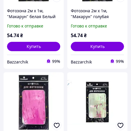
Фотозона 2м х 1м,
Фотозона 2м х 1м,
"Макарун" белая Белый
"Макарун" голубая
Pelican (872121)
Голубой Pelican (872123)
Готово к отправке
Готово к отправке
54
.74
₴
54
.74
₴
Купить
Купить
99%
99%
Bazzarchik
Bazzarchik