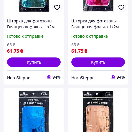
Шторка для фотозоны
Шторка для фотозоны
Глянцевая фольга 1х2м
Глянцевая фольга 1х2м
голубой #105 ТМ PELICAN
фуксия #107 ТМ PELICAN
Готово к отправке
Готово к отправке
65
₴
65
₴
61
.75
₴
61
.75
₴
Купить
Купить
94%
94%
HoroSteppe
HoroSteppe