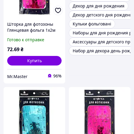
Декор для дня рождения
Декор детского дня рождени
Кульки фольговані
Шторка для фотозоны
Глянцевая фольга 1х2м
Наборы для дня рождения р
фуксия #107 ТМ PELICAN
Готово к отправке
Аксессуары для детского пра
72
.69
₴
Набор для декора день рожд
Купить
96%
Mr.Master