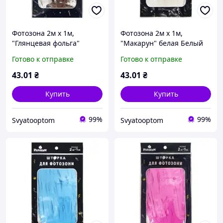
Фотозона 2м х 1м,
Фотозона 2м х 1м,
"Глянцевая фольга"
"Макарун" белая Белый
серебро Серебряный
Pelican (872121)
Готово к отправке
Готово к отправке
Pelican (872102)
43
.01
₴
43
.01
₴
Купить
Купить
99%
99%
Svyatooptom
Svyatooptom