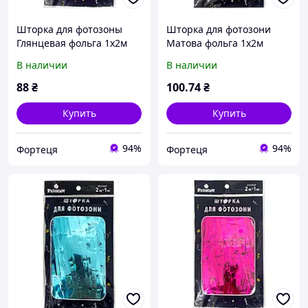
Шторка для фотозоны
Шторка для фотозони
Глянцевая фольга 1х2м
Матова фольга 1х2м
фуксия #107 ТМ PELICAN
рожеве золото #133 ТМ
В наличии
В наличии
PELICAN
88
₴
100
.74
₴
Купить
Купить
94%
94%
Фортеця
Фортеця