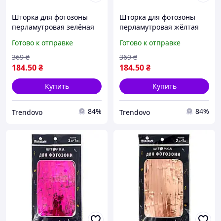
Шторка для фотозоны
Шторка для фотозоны
перламутровая зелёная
перламутровая жёлтая
для оформления
1м2м для оформления
Готово к отправке
Готово к отправке
праздников и фотосессий
мероприятий и
фотосессий
369
₴
369
₴
184
.50
₴
184
.50
₴
Купить
Купить
84%
84%
Trendovo
Trendovo