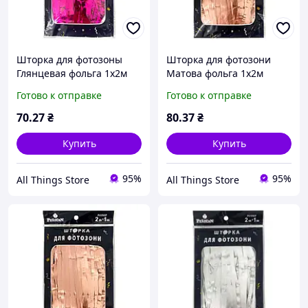
Шторка для фотозоны
Шторка для фотозони
Глянцевая фольга 1х2м
Матова фольга 1х2м
фуксия #107 ТМ PELICAN
рожеве золото #133 ТМ
Готово к отправке
Готово к отправке
PELICAN
70
.27
₴
80
.37
₴
Купить
Купить
95%
95%
All Things Store
All Things Store