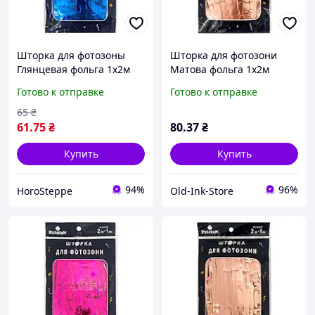
Шторка для фотозоны
Шторка для фотозони
Глянцевая фольга 1х2м
Матова фольга 1х2м
синий #108 ТМ PELICAN
рожеве золото #133 ТМ
Готово к отправке
Готово к отправке
PELICAN
65
₴
61
.75
₴
80
.37
₴
Купить
Купить
94%
96%
HoroSteppe
Old-Ink-Store