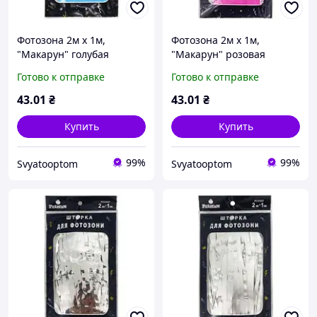
Фотозона 2м х 1м,
Фотозона 2м х 1м,
"Макарун" голубая
"Макарун" розовая
Голубой Pelican (872123)
Розовый Pelican (872124)
Готово к отправке
Готово к отправке
43
.01
₴
43
.01
₴
Купить
Купить
99%
99%
Svyatooptom
Svyatooptom