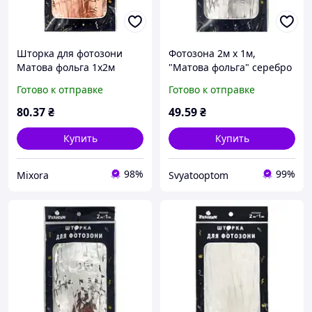
Шторка для фотозони
Фотозона 2м х 1м,
Матова фольга 1х2м
"Матова фольга" серебро
рожеве золото #133 ТМ
Серебряный Pelican
Готово к отправке
Готово к отправке
PELICAN
(872132)
80
.37
₴
49
.59
₴
Купить
Купить
98%
99%
Mixora
Svyatooptom