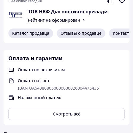
температуре: от -10 °C до +50 °C, в присутствии
Был online:
сегодня
очистителей MR 79, MR 85, MR 88 и проявителем MR
ТОВ НВФ Діагностичні прилади
70.
Рейтинг не сформирован
Каталог продавца
Отзывы о продавце
Контакты
Оплата и гарантии
Оплата по реквизитам
Оплата на счет
IBAN UA643808050000000026004475435
Наложенный платеж
Смотреть всё