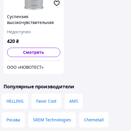
Суспензия
высокочувствительная
флуоресцентная FM-25
Недоступен
420
₴
Смотреть
ООО «НОВОТЕСТ»
Популярные производители
HELLING
Favor Cool
AMS
Росава
SREM Technologies
Chemetall