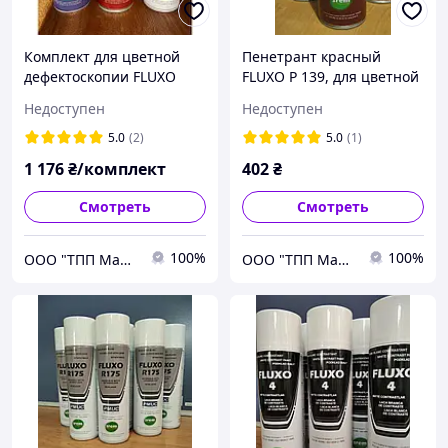
Комплект для цветной
Пенетрант красный
дефектоскопии FLUXO
FLUXO P 139, для цветной
(пенетрант, проявитель,
дефектоскопии (500 мл)
Недоступен
Недоступен
очиститель)
5.0
(2)
5.0
(1)
1 176
₴/комплект
402
₴
Смотреть
Смотреть
100%
100%
ООО "ТПП Машпром"
ООО "ТПП Машпром"