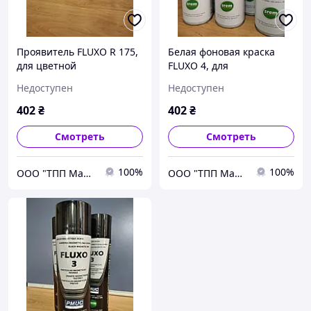
Проявитель FLUXO R 175,
Белая фоновая краска
для цветной
FLUXO 4, для
дефектоскопии (500 мл)
магнитопорошковой
Недоступен
Недоступен
дефектоскопии
402
₴
402
₴
Смотреть
Смотреть
100%
100%
ООО "ТПП Машпром"
ООО "ТПП Машпром"