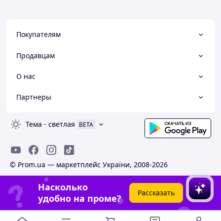
Покупателям
Продавцам
О нас
Партнеры
Тема
-
светлая
BETA
© Prom.ua — маркетплейс України, 2008-2026
Насколько
Рассказать
удобно на проме?