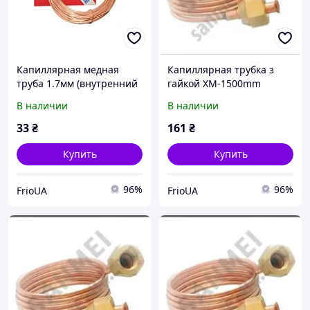
Капиллярная медная
Капиллярная трубка з
труба 1.7мм (внутренний
гайкой ХМ-1500mm
диаметр) 1м
В наличии
В наличии
33
₴
161
₴
Купить
Купить
96%
96%
FrioUA
FrioUA