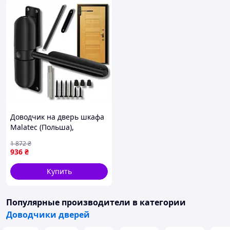
Доводчик на дверь шкафа
Malatec (Польша),
Доводчик дверной
1 872
₴
внешний, Дверные
936
₴
доводчики для входных
дверей, FRC
Купить
Популярные производители
в категории
Доводчики дверей