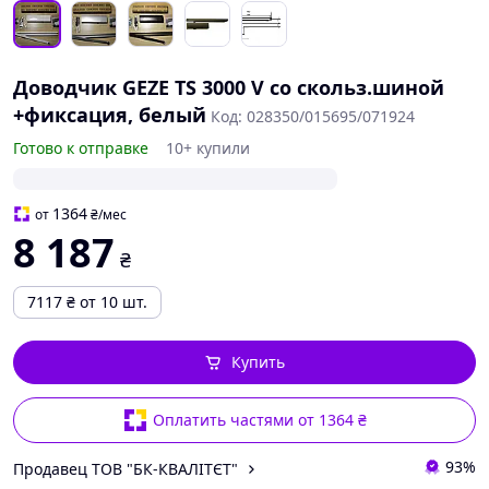
Доводчик GEZE TS 3000 V со скольз.шиной
+фиксация, белый
Код: 028350/015695/071924
Готово к отправке
10+ купили
1364
от
₴
/мес
8 187
₴
7117
₴
от 10 шт.
Купить
Оплатить частями от 1364 ₴
93%
Продавец ТОВ "БК-КВАЛІТЄТ"