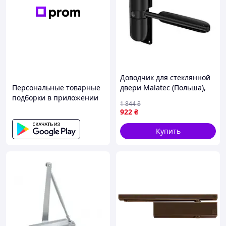
Доводчик для стеклянной
Персональные товарные
двери Malatec (Польша),
подборки в приложении
Доводчик дверной на
1 844
₴
калитку, Доводчики для
922
₴
металлопластиковых
дверей дверей, CQS
Купить