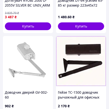
Дотягувач RYOBI 2000 D-
Доводчик DT-64 усилия 65-
2055V SILVER BC UNIV_ARM
85 кг размер 223x45x72
|neper-99-0|
серебро
3 835
.70
₴
3 487
₴
1 480
.60
₴
Купить
Купить
Доводчик дверей GV-002-
Гейзе ТС-1500 доводчик
60
рычажный для офисных
дверей, 6B52740T2
902
₴
2 170
₴