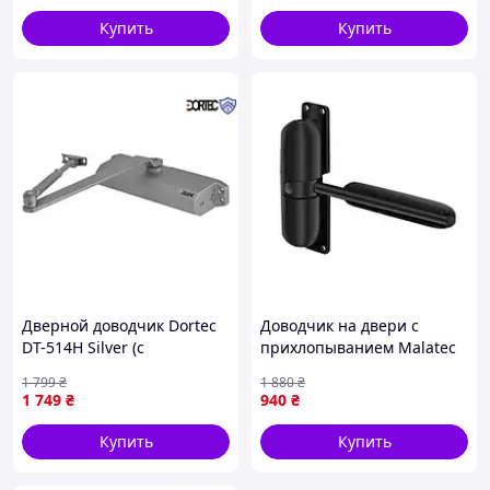
Купить
Купить
Дверной доводчик Dortec
Доводчик на двери с
DT-514H Silver (с
прихлопыванием Malatec
фиксацией в открытом
(Польша), Доводчик
1 799
₴
1 880
₴
положении,45-85 кг,
дверной верхний,
1 749
₴
940
₴
248x45x72)
Механический доводчик
металлопластиковой
Купить
Купить
двери, RYH